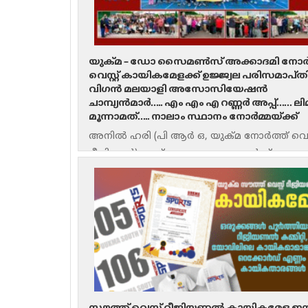
യുക്മ – ഡോ സൈമൺസ് അക്കാദമി നോർ
വെസ്റ്റ് കായികമേളക്ക് ഉജ്ജ്വല പരിസമാപ്ത
വിഗൻ മലയാളി അസോസിയേഷൻ
ചാമ്പ്യൻമാർ….. എം എം എ റണ്ണർ അപ്പ്…… ലി
മൂന്നാമത്….. നാലാം സ്ഥാനം നോർമ്മയ്ക്ക്
അനിൽ ഹരി (പി ആർ ഒ, യുക്മ നോർത്ത് വെസ്റ
റീജിയൺ) യുക്മ – ഡോ. സൈമൺസ് അക്കാ
നോർത്ത് വെസ്റ്റ് റീജിയണൽ കായികമേളയി
വിഗൻ