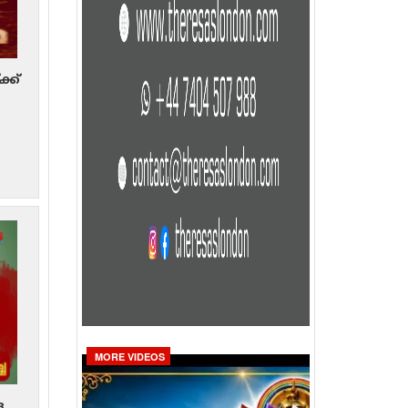
്ക്
ണൽ
MORE VIDEOS
ള