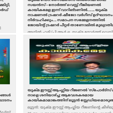
്;
യുക്മ ഡോ. സൈമൺസ് അക്കാദമി ഓഫ്
റ്റി,
സയൻസ് – നോർത്ത് വെസ്റ്റ് റീജിയണൽ
ോർഡ്
കായികമേള ഇന്ന് വാറിങ്ടണിൽ…….. യുക്മ
നാഷണൽ ട്രഷറർ ഷീജോ വർഗീസ് ഉദ്ഘാടനം
നിർവഹിക്കും…. സമാപന സമ്മേളനത്തിൽ
ജോയിൻ്റ് ട്രഷറർ പീറ്റർ താണോലിൽ മുഖ്യാതി
ി
അനിൽ ഹരി (പി ആർ ഒ, യുക്മ നോർത്ത് വെസ്റ്റ്
കോർഡ്
റീജിയൺ) വാറിങ്ടൺ: യുക്മ ഡോ. സൈമൺസ
സ്റ്റ്
അക്കാദമി ഓഫ് സയൻസ് – നോർത്ത് വെസ്റ്റ്
യുക്മ ഈസ്റ്റ് ആംഗ്ലിയ റീജണൽ ‘സ്പോർട്സ് മീറ
്കങ്ങൾ
നാളെ ശനിയാഴ്ച്ച; ആവേശകരമായ
ഘാടനം
കായികമാമാങ്കത്തിന് ലൂട്ടൻ സ്റ്റേഡിയമൊരുങ്
ലൂട്ടൻ: യുക്മ ഈസ്റ്റ് ആംഗ്ലിയ റീജണിന്റെ കീഴിലു
ൻഡ്‌സ്