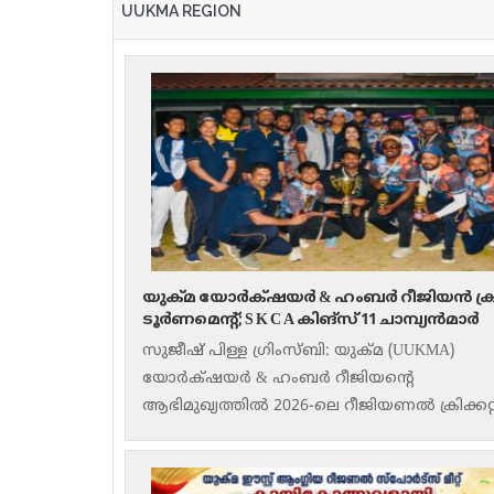
UUKMA REGION
യുക്മ യോർക്‌ഷയർ & ഹംബർ റീജിയൻ ക്രിക്
ടൂർണമെന്റ്; S K C A കിങ്‌സ് 11 ചാമ്പ്യൻമാർ
സുജീഷ് പിള്ള ഗ്രിംസ്ബി: യുക്മ (UUKMA)
യോർക്‌ഷയർ & ഹംബർ റീജിയന്റെ
ആഭിമുഖ്യത്തിൽ 2026-ലെ റീജിയണൽ ക്രിക്കറ്റ
ടൂർണമെന്റ് ഗ്രിംസ്ബിയിലെ കീൽബി സ്പോർട
ഗ്രൗണ്ടിൽ നടന്നു.