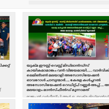
കറ്റ്
യുക്മ ഈസ്റ്റ്–വെസ്റ്റ് മിഡ്‌ലാൻഡ്സ്
കായികമാമാങ്കം വൻ വിജയമായി…… വാർവിക്
ലെമിങ്ടൺ മലയാളി അസോസിയേഷൻ
ഓവറോൾ ചാമ്പ്യന്മാർ….. കേരള കൾച്ചറൽ
അസോസിയേഷൻ റെഡിറ്റ്ച് റണ്ണർ-അപ്പ്….. അ
്
മലയാളം മാൻസ്ഫീൽഡ് മൂന്നാമത്
്സ്
രാജപ്പൻ വർഗീസ്(പി ആർ ഒ, യുക്മ മിഡ്‌ലാൻഡ
റീജിയൻ) റെഡിറ്റ്ച്: യുക്മ ഈസ്റ്റ്–വെസ്റ്റ്