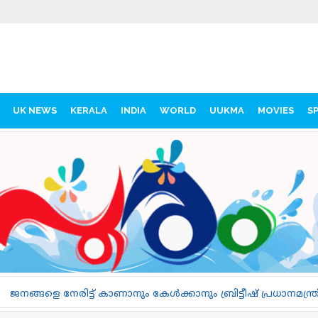
UK NEWS
KERALA
INDIA
WORLD
UUKMA
MOVIES
S
ം കേൾക്കാനും ബ്രിട്ടീഷ് പ്രധാനമന്ത്രി; ആൻഡി ബേൺഹാമിന്റ