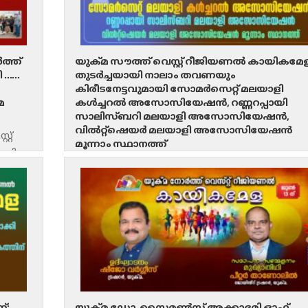
ത്ത്
യുക്മ സൗത്ത് വെസ്റ്റ് റീജിയണൽ കായികമേള
ി ……
തുടർച്ചയായി നാലാം തവണയും
കിരീടനേട്ടവുമായി സോമർസെറ്റ് മലയാളി
മ
കൾച്ചറൽ അസോസിയേഷൻ, റണ്ണറപ്പായി
സാലിസ്ബറി മലയാളി അസോസിയേഷൻ,
വിൽറ്റ്‌ഷെയർ മലയാളി അസോസിയേഷൻ
്റ്
മൂന്നാം സ്ഥാനത്ത്
ദമി
സുജു ജോസഫ്, പിആർഒ, യുക്മ സൗത്ത് വെസ്റ്റ്
ൽ
യോവിൽ: ജൂൺ പതിനാല് ഞായറാഴ്ച്ച യോവില
നടന്ന യുക്മ സൗത്ത് സൗത്ത് വെസ്റ്റ് റീജിയണൽ
കായികമേളയിൽ ആതിഥേയരായ