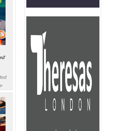
സ്
‌സ്
ും