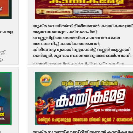
യുക്മ വെയിൽസ് റീജിയണൽ കായികമേളയ്ക
ികമേള
ആവേശോജ്വല പരിസമാപ്തി;
വെല്ലുവിളിയായെത്തിയ കാലാവസ്ഥയെ
അവഗണിച്ച് കായികതാരങ്ങൾ,
കിരീടനേട്ടവുമായി ന്യൂപോർട്ട്, റണ്ണർ ആപ്പായി
്റ്
മെർത്യർ, മൂന്നാം സ്ഥാനത്തു അബെർഗവാനി.
ും
ബെന്നി അഗസ്റ്റിൻ കാർഡിഫ്: യുക്മ ദേശീയ
ീജിയൺ
സ്പോർട്സിനോടനുബന്ധിച്ചു നടത്തിയ യുക്മ
വെയിൽസ് റീജിയന്റെ ഈ വർഷത്തെ റീജിയ
കായികമേള ആവേശോജ്ജ്വല പരിസമാപ്തി.
അതിവിപുലമായി ജൂൺ 6
ള
യുക്മ സൗത്ത് വെസ്റ്റ് റീജിയണൽ കായികമേ