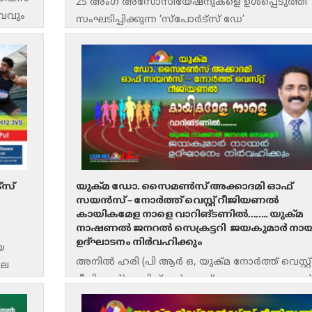
25 അംഗ അസോസിയേഷനുകളെ ഉൾപ്പെടുത്തി
ീവവും
സംഘടിപ്പിക്കുന്ന ‘സ്പോർട്സ് ഡേ’
കായികമാമാങ്കത്തിന് ലൂട്ടൻ സ്റ്റോക്ക് വുഡ് പാർക്
അത്ലറ്റിക്സ്
്സ്
യുക്മ ഡോ. സൈമൺസ് അക്കാദമി ഓഫ്
സയൻസ് – നോർത്ത് വെസ്റ്റ് റീജിയണൽ
കായികമേള നാളെ വാറിങ്ടണിൽ…….. യുക്മ
നാഷണൽ ജനറൽ സെക്രട്ടറി ജയകുമാർ നാ
ഉദ്ഘാടനം നിർവഹിക്കും
യ
അനിൽ ഹരി (പി ആർ ഒ, യുക്മ നോർത്ത് വെസ്റ്റ്
ലെ
റീജിയൺ) വാറിങ്ടൺ: യുക്മ – ഡോ. സൈമൺ
ഴ്ച
അക്കാദമി ഓഫ് സയൻസ് നോർത്ത് വെസ്റ്റ്