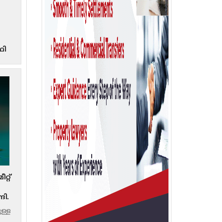
ഥി
്
്റ്’
ങി.
ള്ള