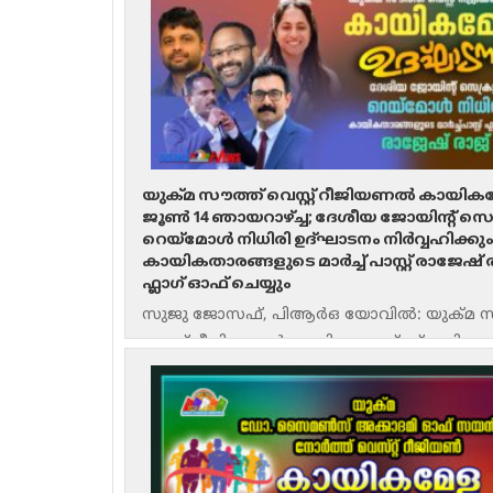
യുക്മ സൗത്ത് വെസ്റ്റ് റീജിയണൽ കായിക
ജൂൺ 14 ഞായറാഴ്ച്ച; ദേശീയ ജോയിന്റ് സെക്
റെയ്‌മോൾ നിധിരി ഉദ്‌ഘാടനം നിർവ്വഹിക്കും
കായികതാരങ്ങളുടെ മാർച്ച് പാസ്റ്റ് രാജേഷ് 
ഫ്ലാഗ് ഓഫ് ചെയ്യും
സുജു ജോസഫ്, പിആർഒ യോവിൽ: യുക്മ സ
വെസ്റ്റ് റീജിയണൽ കായികമേളയ്ക്ക് ഇനി രണ്
ദിവസം മാത്രം. റീജിയണിലെ തന്നെ പ്രമുഖ
അസോസിയേഷനുകളിൽ ഒന്നായ സോമർസെറ്