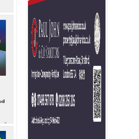
ക്
യർ
സ്