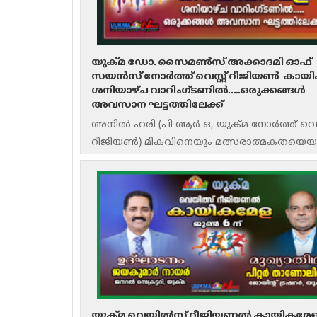
യുക്മ ഡോ. സൈമൺസ് അക്കാദമി ഓഫ്
സയൻസ് നോർത്ത് വെസ്റ്റ് റീജിയൺ കായ
ശനിയാഴ്ച വാറിംഗ്ടണിൽ…..ഒരുക്കങ്ങൾ
അവസാന ഘട്ടത്തിലേക്ക്
അനിൽ ഹരി (പി ആർ ഒ, യുക്മ നോർത്ത് വെസ്റ
റീജിയൺ) മികവിനെയും മത്സരാത്മകതയെയ
ആഘോഷിക്കാൻ യുക്മ നോർത്ത് വെസ്റ്റ് റ
ഒരുങ്ങുന്നു. യുക്മ ഡോ.
യുക്മ വെയിൽസ് റീജിയണൽ കായികമേ