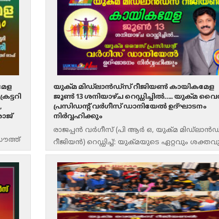
മേള
യുക്മ മിഡ്‌ലാൻഡ്സ് റീജിയൺ കായികമേള
രട്ടറി
ജൂൺ 13 ശനിയാഴ്ച റെഡ്ഡിച്ചിൽ….. യുക്മ വൈ
,
പ്രസിഡൻ്റ് വർഗീസ് ഡാനിയേൽ ഉദ്ഘാടനം
രാജ്
നിർവ്വഹിക്കും
രാജപ്പൻ വർഗീസ് (പി ആർ ഒ, യുക്മ മിഡ്‌ലാൻഡ്
ൗത്ത്
റീജിയൻ) റെഡ്ഡിച്ച്: യുക്മയുടെ ഏറ്റവും ശക്തവ
ടു
സജീവവുമായ റീജിയനായ ഈസ്റ്റ് & വെസ്റ്റ്
മിഡ്‌ലാൻഡ്‌സ് റീജിയൺ
റ്