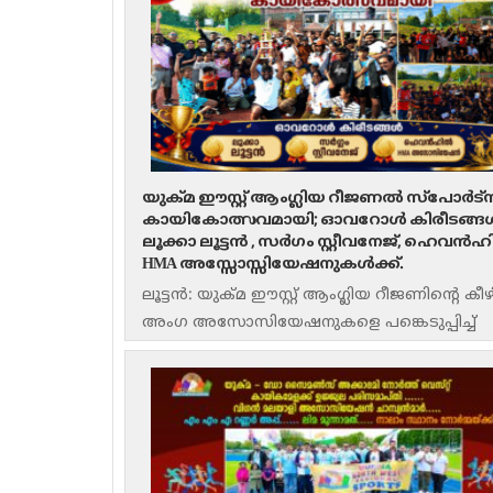
യുക്മ ഈസ്റ്റ് ആംഗ്ലിയ റീജണൽ സ്പോർട്സ് മ
കായികോത്സവമായി; ഓവറോൾ കിരീടങ്ങ
ലൂക്കാ ലൂട്ടൻ , സർഗം സ്റ്റീവനേജ്, ഹെവൻ
HMA അസ്സോസ്സിയേഷനുകൾക്ക്.
ലൂട്ടൻ: യുക്മ ഈസ്റ്റ് ആംഗ്ലിയ റീജണിന്റെ കീഴ
അംഗ അസോസിയേഷനുകളെ പങ്കെടുപ്പിച്ച്
സംഘടിപ്പിച്ച റീജണൽ സ്പോർട്സ് മീറ്റ്
ആവേശോജ്ജ്വലമായ കായികോത്സവമായി മാറ
ലൂട്ടണിലെ സ്റ്റോക്ക്വുഡ് പാർക്ക്