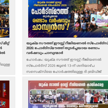
മിഡ്‌ലാൻഡ്സ് റീജിയൻ സംഘടിപ്പിച്ച
കായികമാമാങ്കം റെഡിറ്റ്ചിലെ ആബി
സ്റ്റേഡിയത്തിൽ ആവേശകരമായ
മത്സരങ്ങളോടെയും
ീറ്റ്
യുക്മ സൗത്ത് ഈസ്റ്റ് റീജിയണൽ സ്പോർട്സ
ൾ
2026: പോർട്സ്മൗത്ത് തുടർച്ചയായ രണ്ടാം
ഹിൽ
വർഷവും ചാമ്പ്യന്മാർ
ഹോർഷം: യുക്മ സൗത്ത് ഈസ്റ്റ് റീജിയണൽ
ിലുള്ള
സ്പോർട്സ് 2026 ജൂൺ 13-ന് ശനിയാഴ്ച
സസെക്സിലെ ഹോർഷത്തിലുള്ള ദി ബ്രിഡ്ജ്
ലെഷർ സെന്ററിൽ ആവേശോജ്വലമായി
ി.
സംഘടിപ്പിച്ചു. വിവിധ