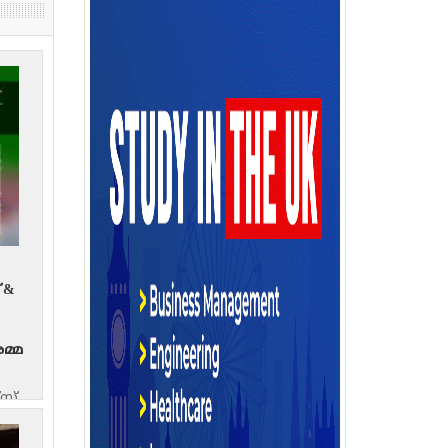
 &
മ്മ
്സ്