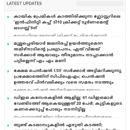
LATEST UPDATES
കായിക പ്രേമികള്‍ കാത്തിരിക്കുന്ന ഗ്ലോസ്റ്ററിലെ
‘ഇന്‍ഫിനിറ്റി കപ്പ്’ ടി10 ക്രിക്കറ്റ് ടൂര്‍ണമെന്റ്
ഓഗസ്റ്റ് 9ന്
ഗ്ലോസ്റ്ററിലെ മലയാളി ക്രിക്കറ്റ് പ്രേമികള്‍ക്കായി
ആവേശമുണര്‍ത്തുന്ന ‘ഇന്‍ഫിനിറ്റി കപ്പ് – സീസണ്‍ 3’
മുല്ലപ്പെരിയാർ ജലനിരപ്പ് ഉയർത്തുമെന്ന
ടി10 ക്രിക്കറ്റ് ടൂര്‍ണമെന്റ് ഓഗസ്റ്റ് 9-ന് ടഫ്ലി പാര്‍ക്ക്
തമിഴ്നാടിന്റെ പ്രഖ്യാപനം, ഏത് വിജയ്
ക്രിക്കറ്റ് ഗ്രൗണ്ടില്‍ നടക്കും. യുകെയിലെ പ്രമുഖ
സർക്കാർ ആയാലും തീരുമാനം നടപ്പാക്കാൻ
മോര്‍ട്ട്ഗേജ് അഡൈ്വസിങ് സ്ഥാപനമായ ഇന്‍ഫിനിറ്റി
പറ്റില്ലെന്ന് എം എം മണി
മോര്‍ട്ട്ഗേജ് ടൂര്‍ണമെന്റിന്റെ മുഖ്യ സ്പോണ്‍സറാണ്.
മുല്ലപ്പെരിയാറിൽ ജലനിരപ്പ് ഉയർത്തും എന്ന
ലെജന്‍ഡ് സോളിസിറ്റേഴ്സ് ടൂര്‍ണമെന്റിന്റെ
ക്ഷേമ പെൻഷൻ UDF സർക്കാർ അട്ടിമറിക്കുന്നു,
തമിഴ്നാടിന്റെ പ്രഖ്യാപനത്തിൽ പ്രതികരിച്ച് മുൻമന്ത്രി
സഹസ്പോണ്‍സറുമാണ്.ഞായറാഴ്ച രാവിലെ 9
പ്രക്ഷോഭത്തിന് സിപിഐഎം; പെൻഷൻ
എം എം മണി. തമിഴ്നാട് സർക്കാരിന്
മണിയോടെ മത്സരം തുടങ്ങും.ഇന്ത്യന്‍ ക്രിക്കറ്റ് താരം
ഉത്തരവ് പിൻവലിക്കും വരെ സമരം നടത്തും
തീരുമാനമെടുത്ത് അവിടെ വെക്കാനേ സാധിക്കു.
ബേസില്‍ തമ്പി വൈകീട്ടുള്ള ചടങ്ങില്‍ മുഖ്യ
ക്ഷേമ പെൻഷൻ അട്ടിമറിക്കാനുള്ള ബോധ
നിലവിലുള്ള ജലനിരപ്പ് ഉയർത്താൻ കേരളം
അതിഥിയായി എത്തും. ഇന്‍ഫിനിറ്റി വാരിയേഴ്സ്
പൂർവമായ ശ്രമമാണ് യു ഡി എഫ് സർക്കാർ
അനുവദിക്കരുത്. തമിഴ്നാടിന് ഇപ്പോൾ കൊടുക്കുന്ന
ഡിഇഒ കസേരകളില്‍ ആളില്ല; 41 ഡിഇഒമാര്‍
,ഓക്സ്ഫോര്‍ഡ് യുണൈറ്റഡ് ,ഗല്ലി ക്രിക്കറ്റേഴ്സ്
നടത്തുന്നതെന്ന് സിപിഐഎം സംസ്ഥാന സെക്രട്ടറി
അളവിൽ വെള്ളം കൊടുക്കണം. കേരളത്തിൻറെ
വേണ്ടിടത്ത് ആകെയുള്ളത് 20 പേര്‍; കുട്ടികളുടെ
,റൈനോസ്
എം വി ​ഗോവിന്ദൻ. തിരുവനന്തപുരത്ത് മാധ്യമങ്ങളെ
സുരക്ഷയ്ക്കും പ്രാധാന്യം നൽകണം. ഏതു വിജയ്
കണക്കെടുപ്പ് പോലും നടന്നിട്ടില്ല
കാണുകയായിരുന്നു അദ്ദേഹം. കോൺഗ്രസും യു
സർക്കാർ ആയാലും ഈ തീരുമാനം നടപ്പാക്കാൻ
സംസ്ഥാനത്ത് ജില്ലാ വിദ്യാഭ്യാസ ഓഫീസര്‍മാരുടെ
ഡിഎഫും ക്ഷേമ പെൻഷൻ നൽകുന്നതിന്
പറ്റില്ല. ഇടുക്കിയിലെ 3 താലൂക്കുകൾ തമിഴ്നാടിന്
കസേരകളില്‍ ആളില്ല. 41 ഡിഇഒമാരില്‍ നിലവില്‍
എതിരായിരുന്നു. ക്ഷേമ പെൻഷൻ നടപ്പിലാക്കിയതും
തുണ്ട് കടലാസുകളില്‍ എഴുതി കടത്തി;
വിട്ടുകൊടുക്കണം എന്ന പ്രചരണത്തിലും അദ്ദേഹം
ഉള്ളത് 20 പേര്‍ മാത്രം. പ്രമോഷന്‍ പട്ടിക