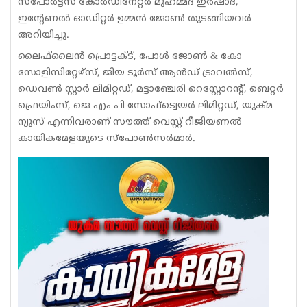
സ്പോർട്ട്സ് കോർഡിനേറ്റർ മുഹമ്മദ് ഇർഷാദ്,
ഇന്റേണൽ ഓഡിറ്റർ ഉമ്മൻ ജോൺ തുടങ്ങിയവർ
അറിയിച്ചു.
ലൈഫ്‌ലൈൻ പ്രൊട്ടക്ട്, പോൾ ജോൺ & കോ
സോളിസിറ്റേഴ്സ്, ജിയ ടൂർസ് ആൻഡ് ട്രാവൽസ്,
ഡെവൺ സ്റ്റാർ ലിമിറ്റഡ്, മട്ടാഞ്ചേരി റെസ്റ്റോറന്റ്, ബെറ്റർ
ഫ്രെയിംസ്, ജെ എം പി സോഫ്ട്വെയർ ലിമിറ്റഡ്, യുക്മ
ന്യൂസ് എന്നിവരാണ് സൗത്ത് വെസ്റ്റ് റീജിയണൽ
കായികമേളയുടെ സ്‌പോൺസർമാർ.