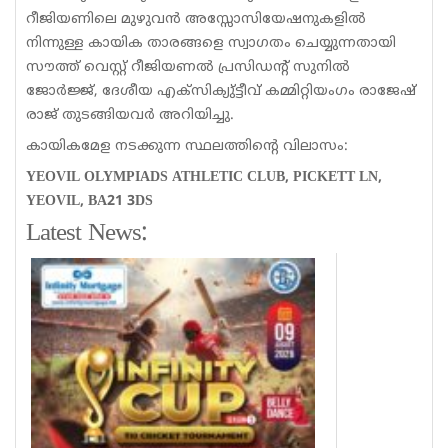
റീജിയണിലെ മുഴുവൻ അസ്സോസിയേഷനുകളിൽ
നിന്നുള്ള കായിക താരങ്ങളെ സ്വാഗതം ചെയ്യുന്നതായി
സൗത്ത് വെസ്റ്റ് റീജിയണൽ പ്രസിഡന്റ് സുനിൽ
ജോർജ്ജ്, ദേശീയ എക്സിക്യു്ട്ടീവ് കമ്മിറ്റിയംഗം രാജേഷ്
രാജ് തുടങ്ങിയവർ അറിയിച്ചു.
കായികമേള നടക്കുന്ന സ്ഥലത്തിന്റെ വിലാസം:
YEOVIL OLYMPIADS ATHLETIC CLUB, PICKETT LN,
YEOVIL, BA21 3DS
Latest News: