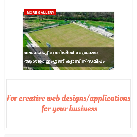
ഗാനം സോഷ്യൽ മീഡിയയിൽ തരംഗമാകുന്നു
MORE GALLERY
ലോകകപ്പ് വേദിയിൽ സുരക്ഷാ
ആശങ്ക; ഇംഗ്ലണ്ട് ക്യാമ്പിന് സമീപം
വെടിവെപ്പ്, 9 പേർക്ക് പരിക്ക്