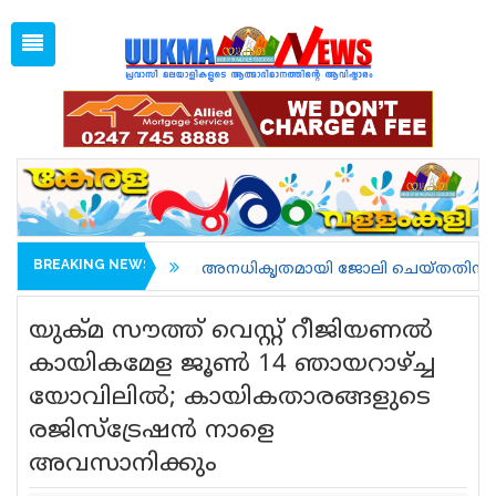
Sat, Aug 8, 2026
01:09 AM
Open
1 GBP =
128.35
Menu
Home
Latest News
Associations
Spiritual
UK NEWS
BREAKING NEWS
അനധികൃതമായി ജോലി ചെയ്തതിന് അറസ്റ്റിലാവുകയും നാടുകട
Kerala
യുക്മ സൗത്ത് വെസ്റ്റ് റീജിയണൽ
India
കായികമേള ജൂൺ 14 ഞായറാഴ്ച്ച
യോവിലിൽ; കായികതാരങ്ങളുടെ
World
രജിസ്‌ട്രേഷൻ നാളെ
uukma
അവസാനിക്കും
Movies