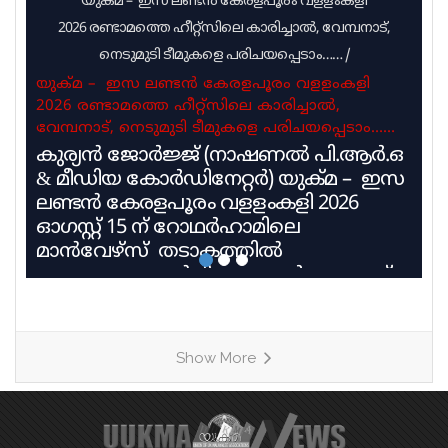
യുക്മ – ഇസ ലണ്ടൻ കേരളപൂരം വളളംകളി
2026 രണ്ടാമത്തെ ഹീറ്റ്സിലെ കാരിച്ചാൽ, വേമ്പനാട്,
നെടുമുടി ടീമുകളെ പരിചയപ്പെടാം……
/
യുക്മ – ഇസ ലണ്ടൻ കേരളപൂരം വളളംകളി
2026 രണ്ടാമത്തെ ഹീറ്റ്സിലെ കാരിച്ചാൽ,
വേമ്പനാട്, നെടുമുടി ടീമുകളെ പരിചയപ്പെടാം……
കുര്യൻ ജോർജ്ജ് (നാഷണൽ പി.ആർ.ഒ
& മീഡിയ കോർഡിനേറ്റർ) യുക്മ – ഇസ
ലണ്ടൻ കേരളപൂരം വളളംകളി 2026
ഓഗസ്റ്റ് 15 ന് റോഥർഹാമിലെ
മാൻവേഴ്സ് തടാകത്തിൽ
അരങ്ങേറുവാൻ ദിവസങ്ങൾ അടുത്ത്
വരവെ അതിൻ്റെ ആവേശം ഓരോ
നിമിഷവും കൂടി വരുമ്പോൾ ഇന്ന്
രണ്ടാമത്തെ ഹീറ്റ്സിൽ മത്സരിക്കുന്ന
Show More
കാരിച്ചാൽ, വേമ്പനാട്, നെടുമുടി എന്നീ
ടീമുകളെ പരിചയപ്പെടാം. ഹീറ്റ്സ് 2
കാരിച്ചാൽ ബാബു എബ്രഹാം
കളപ്പുരക്കൽ ക്യാപ്റ്റൻ ആയിട്ടുള്ള