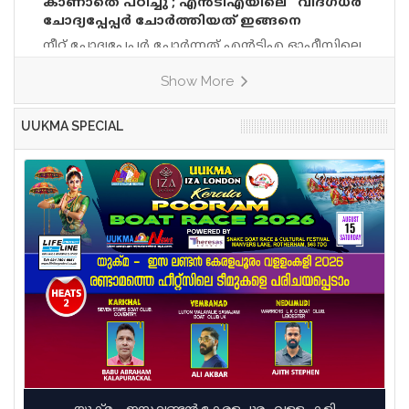
വർദ്ധിപ്പിച്ചതും എൽഡിഎഫ് സർക്കാരാണ്. ഇപ്പോൾ
കാണാതെ പഠിച്ചു’; എന്‍ടിഎയിലെ ‘ വിദഗ്ധര്‍’
പ്രതികരിച്ചു. പച്ച മലയാളത്തിൽ പറഞ്ഞാൽ അത്
ഇറങ്ങാത്തതാണ് പ്രതിസന്ധി. കുട്ടികളുടെ
ക്ഷേമ പെൻഷൻ ഇല്ലാതാക്കാനാണ് ശ്രമം
ചോദ്യപ്പേപ്പര്‍ ചോര്‍ത്തിയത് ഇങ്ങനെ
കയ്യിൽ വച്ചാൽ
കണക്കെടുപ്പ് പോലും നടന്നിട്ടില്ല. അധിക ചുമതല
നടത്തുന്നത്. 62 ലക്ഷം പാവപ്പെട്ടവ മനുഷ്യരുടെ
നീറ്റ് ചോദ്യപേപ്പര്‍ ചോര്‍ന്നത് എന്‍ടിഎ ഓഫീസിലെ
നല്‍കിയിരിക്കുന്നതിനാല്‍ എഇഒമാരുടെ ജോലിയും
ആശാകേന്ദ്രമാണ് ക്ഷേമ പെൻഷൻ. 62 ലക്ഷം
കോണ്‍ഫിഡന്‍ഷ്യല്‍ സെക്ഷനില്‍ നിന്ന് എന്ന്
അവതാളത്തിലാണ്. ഇക്കഴിഞ്ഞ ജനുവരിയില്‍
ജനങ്ങളെയും നിരത്തി വലിയ പ്രക്ഷോഭം
Show More
സിബിഐ. എന്‍ടിഎയിലെ വിഷയ വിദഗ്ധര്‍ ചെറിയ
എല്‍ഡിഎഫ് സര്‍ക്കാര്‍ പ്രമോഷന്‍ ലിസ്റ്റ്
നടത്തുമെന്നും എം
കടലാസിലും കാണാതെ പഠിച്ചുമാണ് ചോദ്യങ്ങള്‍
പുറത്തിറക്കേണ്ടതായിരുന്നുവെന്നും അത് അവര്‍
ചോര്‍ത്തിയത്. സിബിഐ ഡല്‍ഹി റൗസ്
ചെയ്തിരുന്നില്ലെന്നുമാണ് വിദ്യാഭ്യാസ നല്‍കുന്ന
UUKMA SPECIAL
അവന്യുവിലെ അതിവേഗ കോടതിയില്‍ സമര്‍പ്പിച്ച
വിശദീകരണം. യുഡിഎഫ് സര്‍ക്കാരും പ്രമോഷന്‍
കുറ്റപത്രത്തിലാണ് കണ്ടെത്തല്‍. എന്‍ടിഎ
നടത്തുന്ന നടപടിക്രമം പൂര്‍ത്തിയാക്കിയിട്ടില്ല.
ആസ്ഥാനത്തെ അതീവ സുരക്ഷ വേണ്ട
ഇതുമായി ബന്ധപ്പെട്ട നടപടി
കോണ്‍ഫിഡന്‍ഷ്യല്‍ സെക്ഷനില്‍ നിന്നാണ് നീറ്റ്
പുരോഗമിക്കുന്നുവെന്നാണ് വിദ്യാഭ്യാസ വകുപ്പില്‍
ചോദ്യങ്ങള്‍ ചോര്‍ന്നത്. ഉദ്യോഗസ്ഥര്‍ക്ക്
നിന്ന് ലഭിക്കുന്ന വിവരം
ദേഹപരിശോധനയോ സിസിടിവി നിരീക്ഷണമോ
ഉണ്ടായിരുന്നില്ലെന്ന സുരക്ഷാ വീഴ്ച സിബിഐ
കുറ്റപത്രത്തില്‍ ചൂണ്ടിക്കാട്ടുന്നു. എന്‍ടിഎയിലെ മൂന്ന്
വിഷയ വിദഗ്ധരായ മനീഷ മന്ധാരെ,