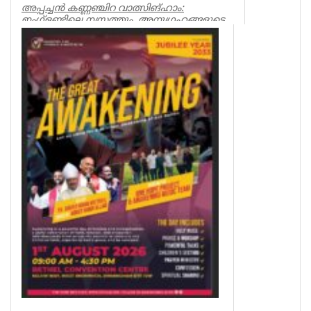
അപ്പച്ചൻ കണ്ണഞ്ചിറ വാത്സിങ്ഹാം:
ഇംഗ്ളണ്ടിലെ നസ്രത്തും, അനുഗ്രഹങ്ങളുടെ
പറുദീസയുമായ വാത്സിങ്ഹാം തീ...
Spiritual