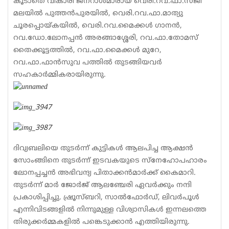
കൂടാതെ വികാരി ജനറാള്‍മാരായ വെരി.റവ.ഫാ.സജി
മലയില്‍ പുത്തന്‍പുരയില്‍, വെരി.റവ.ഫാ.മാത്യു
ചൂരപ്പൊയ്കയില്‍, വെരി.റവ.മൈക്കള്‍ ഗാനന്‍,
റവ.ഡോ.ലോനപ്പന്‍ അരങ്ങാശ്ശേരി, റവ.ഫാ.തോമസ്
തൈക്കൂട്ടത്തില്‍, റവ.ഫാ.മൈക്കള്‍ മുറേ,
റവ.ഫാ.ഫാൻസുവ പത്തില്‍ തുടങ്ങിയവര്‍
സഹകാര്‍മ്മികരായിരുന്നു.
ദിവ്യബലിയെ തുടര്‍ന്ന് കുട്ടികള്‍ ആലപിച്ച ആക്ഷന്‍
സോംങ്ങിനെ തുടര്‍ന്ന് ഇടവകയുടെ സ്‌നേഹോപഹാരം
ലോനപ്പച്ചന്‍ അഭിവന്ദ്യ പിതാക്കന്‍മാര്‍ക്ക് കൈമാറി.
തുടര്‍ന്ന് മാര്‍ ജോര്‍ജ് ആലഞ്ചേരി ഏവര്‍ക്കും നന്ദി
പ്രകാശിപ്പിച്ചു. ഷ്രൂസ്ബറി, സാല്‍ഫോര്‍ഡ്, ലിവര്‍പൂള്‍
എന്നിവിടങ്ങളില്‍ നിന്നുമുള്ള വിശ്വാസികള്‍ ഇന്നലത്തെ
തിരുക്കര്‍മ്മകളില്‍ പങ്കെടുക്കാന്‍ എത്തിയിരുന്നു.