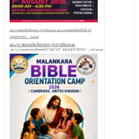
മഹാ ജൂബിലിയുടെ സുവിശേഷ കാഹളമുയർത്തിGREAT
AWAKENING - നാളെ
മഹാ ജൂബിലിയുടെ സുവിശേഷ
കാഹളമുയർത്തി GREAT AWAKENING - നാളെ
ആഗസ്റ്റ് 1 ശനിയാഴ്ച്ച. AFCM
ഇൻറർനാഷണൽ ഡയ...
Spiritual