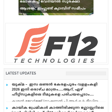
ലോകകപ്പ് വേദിയിൽ സുരക്ഷാ
ആശങ്ക; ഇംഗ്ലണ്ട് ക്യാമ്പിന് സമീപം
വെടിവെപ്പ്, 9 പേർക്ക് പരിക്ക്
LATEST UPDATES
യുക്മ – ഇസ ലണ്ടൻ കേരളപൂരം വളളംകളി
2026 ഇനി ഒരാഴ്ച മാത്രം…..ആറ്, ഏഴ്
ഹീറ്റ്സുകളിലെ ടീമുകളെ പരിചയപ്പെടാം….
കുര്യൻ ജോർജ്ജ് (നാഷണൽ പി.ആർ.ഒ & മീഡിയ
കോർഡിനേറ്റർ) യുക്മ – ഇസ ലണ്ടൻ കേരളപൂരം
കായിക പ്രേമികള്‍ കാത്തിരിക്കുന്ന ഗ്ലോസ്റ്ററിലെ
വളളംകളി 2026 ഓഗസ്റ്റ് 15 ന് റോഥർഹാമിലെ