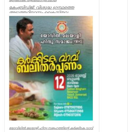
കുട്ടികൾക്ക് ആത്മീയാനുഭവമായി
കേംബ്രിഡ്ജ്: വിശുദ്ധ ഗ്രന്ഥത്തെ
അടുത്തറിയാനും ക്രൈസ്തവ
വിശ്വാസമൂല്യങ്ങൾ ജീവിതത്തിൽ
പകർത്താനും കുട്ട...
Spiritual
യോവിലിൽ മലയാളി ഹിന്ദു സമൂഹത്തിന്റെ കർക്കിടക വാവ്