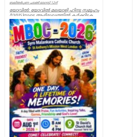
ബലിതർപ്പണ ചടങ്ങ് ഓഗസ്റ്റ് 12ന്
യോവിൽ: യോവിൽ മലയാളി ഹിന്ദു സമൂഹം
(YMHS)യുടെ ആഭിമുഖ്യത്തിൽ കർക്കിടക
വാവ് ബലിതർപ്പണ ചടങ്ങ് 2026 ഓഗസ്റ...
Spiritual