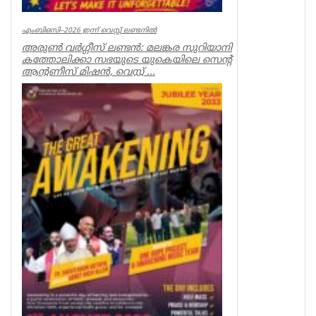
എംബിഒസി–2026 ഇന്ന് വെസ്റ്റ് ലണ്ടനിൽ
അരുൺ വർഗ്ഗീസ് ലണ്ടൻ: മലങ്കര സുറിയാനി
കത്തോലിക്കാ സഭയുടെ യുകെയിലെ സെന്റ്
ആന്റണീസ് മിഷൻ, വെസ്റ്റ് ...
Spiritual