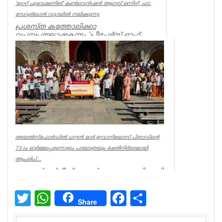
‘ഗ്രേറ്റ് എവേക്കനിങ്’ കൺവെൻഷൻ ആഗസ്റ്റ് ഒന്നിന്, ഫാ.
സേവ്യർഖാൻ വട്ടായിൽ നയിക്കുന്നു
പ്രശസ്ത കത്തോലിക്കാ
വചനപ്രഘോഷകനും 'പ്രീച്ചേഴ്സ് ഓഫ്
ഡിവൈൻ മേഴ്സി' സന്യാസസമൂഹത്തിന്റെ
സ്ഥാപകനും, അഭി...
Spiritual
അയൽസ്ഫോർഡിൽ ധന്യൻ മാർ ഇവാനിയോസ് പിതാവിന്റെ
73-ാം ഓർമ്മപ്പെരുന്നാളും പദയാത്രയും ഭക്തിനിർഭരമായി
ആചരിച്...
അരുൺ വർഗ്ഗീസ് ലണ്ടൻ: മലങ്കര സുറിയാനി
കത്തോലിക്ക സഭയുടെ യുകെ–ലണ്ടൻ
റീജിയന്റെ ആഭിമുഖ്യത്തിൽ കെന്റി...
Twitter
WhatsApp
Facebook
Share
Share
Spiritual