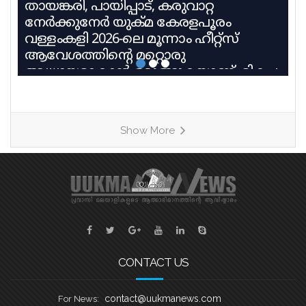
തായങ്കരി, പായിപ്പാട്, കരുവാറ്റ
നേർക്കുനേർ യുക്മ കേരളപൂരം
വള്ളംകളി 2026-ലെ മൂന്നാം ഹീറ്റ്സ്
ആവേശത്തിന്റെ മറ്റൊരു
അധ്യായമാകാൻ ഒരുങ്ങുകയാണ്. മികച്ച
പാരമ്പര്യവും പരിശീലന മികവും
വിജയലക്ഷ്യവുമായി മൂന്ന് കരുത്തുറ്റ
ടീമുകളാണ് ഹീറ്റ്സ്–3ൽ നേർക്കുനേർ
Show More
എത്തുന്നത്. തായങ്കരി, പായിപ്പാട്,
കരുവാറ്റ എന്നീ ചരിത്രപ്രസിദ്ധമായ
ചുണ്ടൻവള്ളങ്ങളുടെ പേരിലാണ്
യുകെയിലെ പ്രമുഖ ബോട്ട് ക്ലബ്ബുകൾ
ശക്തി തെളിയിക്കാൻ എത്തുന്നത്.
തായങ്കരി – ബി എം എ ബോട്ട് ക്ലബ്ബ്,
ബാസറ്റ്ലോ
CONTACT US
contact@uukmanews.com
For News: