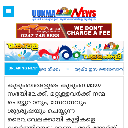
Mon, Aug 10, 2026
12:40 PM
Open
1 GBP =
128.59
Menu
Home
Latest News
Associations
Spiritual
UK NEWS
BREAKING NEWS
നീക്കം
യുക്മ ഇസ തെരേസാസ് ഓണച്ചന്തം മലയാളി സുന്
Kerala
കുടുംബങ്ങളുടെ കുടുംബമായ
India
സഭയിലേക്ക്, മറ്റുള്ളവര്‍ക്ക് നന്മ
ചെയ്യുവാനും, സേവനവും
World
ശുശ്രൂഷയും ചെയ്യുന്ന
uukma
ദൈവവേലക്കായി കുട്ടികളെ
Movies