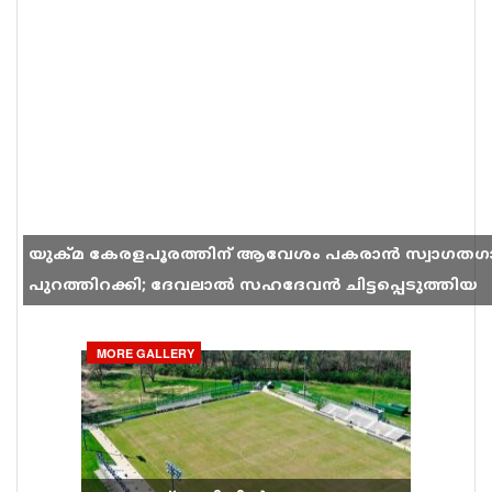
യുക്മ കേരളപൂരത്തിന് ആവേശം പകരാൻ സ്വാഗതഗ
പുറത്തിറക്കി; ദേവലാൽ സഹദേവൻ ചിട്ടപ്പെടുത്തിയ
ഗാനം സോഷ്യൽ മീഡിയയിൽ തരംഗമാകുന്നു
MORE GALLERY