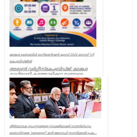
മലങ്കര ബൈബിൾ ഓറിയന്റേഷൻ ക്യാമ്പ് 2026 ഓഗസ്റ്റ് 1ന്
കേംബ്രിഡ്ജിൽ
അരുൺ വർഗ്ഗീസ്കേംബ്രിഡ്ജ്: മലങ്കര
സുറിയാനി കത്തോലിക്കാ സഭയുടെ
യുകെയിലെ കേംബ്രിഡ്ജ് സെന്റ് ജോൺ
ഹെൻറി ...
Spiritual
തീർത്ഥാടക സഹസ്രങ്ങളെ സാക്ഷിയാക്കി വാത്സിങ്ഹാം
മാതാവിനുള്ള 'ട്രൈബ്യുട്ട്' മാർ ജോസഫ് സ്രാമ്പിക്കൽ പ്രക...