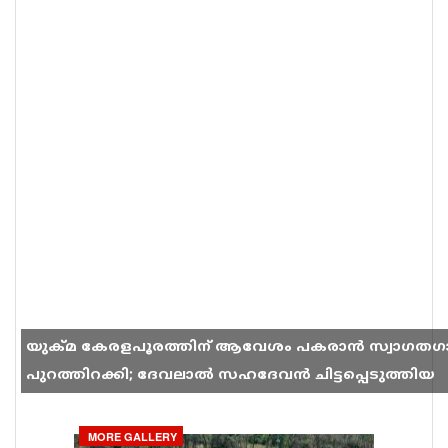
യുക്മ കേരളപൂരത്തിന് ആവേശം പകരാൻ സ്വാഗതഗ
പുറത്തിറക്കി; ദേവലാൽ സഹദേവൻ ചിട്ടപ്പെടുത്തിയ
ഗാനം സോഷ്യൽ മീഡിയയിൽ തരംഗമാകുന്നു
MORE GALLERY