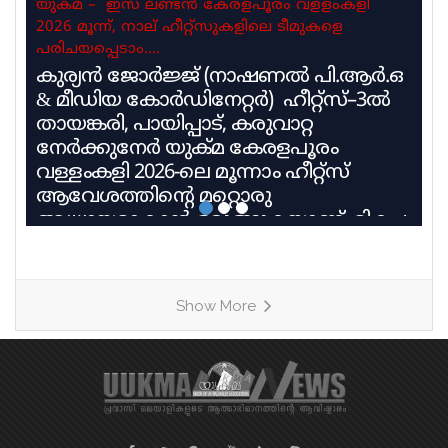
യുക്മ – ഇസ ലണ്ടൻ കേരളപൂരം വളളംകളി
2026 മൂന്ന്, നാല് ഹീറ്റ്സുകളിലെ ടീമുകളെ
പരിചയപ്പെടാം….
കുര്യൻ ജോർജ്ജ് (നാഷണൽ പി.ആർ.ഒ
& മീഡിയ കോർഡിനേറ്റർ) ഹീറ്റ്സ്–3ൽ
തായങ്കരി, പായിപ്പാട്, കരുവാറ്റ
നേർക്കുനേർ യുക്മ കേരളപൂരം
വള്ളംകളി 2026-ലെ മൂന്നാം ഹീറ്റ്സ്
ആവേശത്തിന്റെ മറ്റൊരു
അധ്യായമാകാൻ ഒരുങ്ങുകയാണ്. മികച്ച
പാരമ്പര്യവും പരിശീലന മികവും
വിജയലക്ഷ്യവുമായി മൂന്ന് കരുത്തുറ്റ
ടീമുകളാണ് ഹീറ്റ്സ്–3ൽ നേർക്കുനേർ
Show More
എത്തുന്നത്. തായങ്കരി, പായിപ്പാട്,
കരുവാറ്റ എന്നീ ചരിത്രപ്രസിദ്ധമായ
ചുണ്ടൻവള്ളങ്ങളുടെ പേരിലാണ്
യുകെയിലെ പ്രമുഖ ബോട്ട് ക്ലബ്ബുകൾ
ശക്തി തെളിയിക്കാൻ എത്തുന്നത്.
തായങ്കരി – ബി എം എ ബോട്ട് ക്ലബ്ബ്,