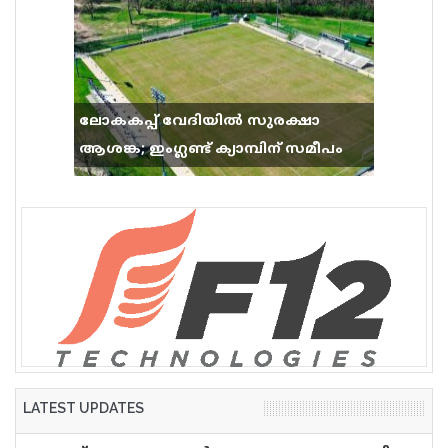
ലോകകപ്പ് വേദിയിൽ സുരക്ഷാ
ആശങ്ക; ഇംഗ്ലണ്ട് ക്യാമ്പിന് സമീപം
വെടിവെപ്പ്, 9 പേർക്ക് പരിക്ക്
LATEST UPDATES