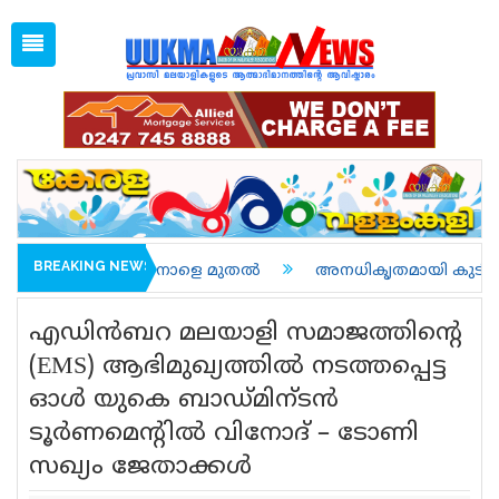
Sun, Aug 9, 2026
07:40 AM
Open
1 GBP =
128.36
Menu
Home
Latest News
Associations
Spiritual
UK NEWS
BREAKING NEWS
പര്യടനം നാളെ മുതൽ
അനധികൃതമായി കുടിയേറിയതിന്റെ പേ
Kerala
എഡിന്‍ബറ മലയാളി സമാജത്തിന്റെ
India
(EMS) ആഭിമുഖ്യത്തില്‍ നടത്തപ്പെട്ട
ഓള്‍ യുകെ ബാഡ്മിന്ടന്‍
World
ടൂര്‍ണമെന്റില്‍ വിനോദ് – ടോണി
uukma
സഖ്യം ജേതാക്കള്‍
Movies