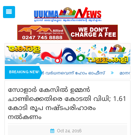
Fri, Aug 7, 2026
06:22 AM
Open
1 GBP =
128.13
Menu
Home
Latest News
Associations
Spiritual
UK NEWS
BREAKING NEWS
ത്തിൽ വൻ വർധനവെന്ന് ഹോം ഓഫീസ്
മാനസികാരോഗ്യത്തിന
Kerala
സോളാര്‍ കേസില്‍ ഉമ്മന്‍
India
ചാണ്ടിക്കെതിരെ കോടതി വിധി; 1.61
കോടി രൂപ നഷ്ടപരിഹാരം
World
നല്‍കണം
uukma
Oct 24, 2016
Movies