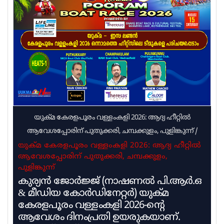
ഭീഷണിയും വെല്ലുവിളിയും നടത്തിയത്. ഒളിവിലുള്ള
തന്നെ പിടിക്കാൻ പറ്റുമെങ്കിൽ പിടിക്കു എന്നാണ്
അർജുൻ ആയങ്കിയുടെ വെല്ലുവിളി. ഹൈക്കോടതി
ജാമ്യം തള്ളിയപ്പോൾ കീഴടങ്ങാം എന്ന് തീരുമാനിച്ചു.
പക്ഷെ അല്ലാതെ പിടിച്ചെ മതിയാവു
യുക്മ കേരളപൂരം വള്ളംകളി 2026: ആദ്യ ഹീറ്റിൽ
ആവേശപ്പോരിന് പുതുക്കരി, ചമ്പക്കുളം, പുളിങ്കുന്ന്
/
യുക്മ കേരളപൂരം വള്ളംകളി 2026: ആദ്യ ഹീറ്റിൽ
ആവേശപ്പോരിന് പുതുക്കരി, ചമ്പക്കുളം,
പുളിങ്കുന്ന്
കുര്യൻ ജോർജ്ജ് (നാഷണൽ പി.ആർ.ഒ
& മീഡിയ കോർഡിനേറ്റർ) യുക്മ
കേരളപൂരം വള്ളംകളി 2026-ന്റെ
ആവേശം ദിനംപ്രതി ഉയരുകയാണ്.