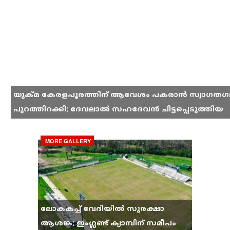
യുക്മ കേരളപൂരത്തിന് ആവേശം പകരാൻ സ്വാഗതഗ
പുറത്തിറക്കി; ദേവലാൽ സഹദേവൻ ചിട്ടപ്പെടുത്തിയ
ഗാനം സോഷ്യൽ മീഡിയയിൽ തരംഗമാകുന്നു
MORE GALLERY
ലോകകപ്പ് വേദിയിൽ സുരക്ഷാ
ആശങ്ക; ഇംഗ്ലണ്ട് ക്യാമ്പിന് സമീപം