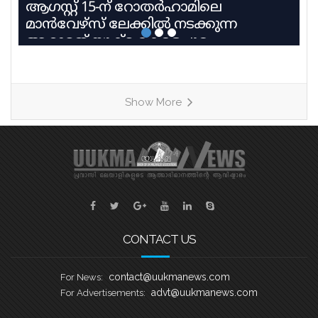
ആഗസ്റ്റ് 15-ന് റോതർഹാമിലെ
മാൻവേഴ്സ് ലേക്കിൽ നടക്കുന്ന
ആറാമത് യുക്മ കേരളപൂരം
വള്ളംകളിയിൽ 27 ടീമുകൾ 9
ഹീറ്റുകളിലായി മാറ്റുരയ്ക്കും. ഓരോ
ടീമും കഠിന പരിശീലനത്തിന്റെ
Show More
അവസാനഘട്ടത്തിലാണ്. കേരളത്തിലെ
ചുണ്ടൻവള്ളം പാരമ്പര്യം
നിലനിർത്തിക്കൊണ്ട്, യുകെയിലെ
വിവിധ ബോട്ട് ക്ലബ്ബുകളെ
പ്രതിനിധീകരിക്കുന്ന ടീമുകൾ കുട്ടനാടൻ
ഗ്രാമങ്ങളുടെ പേരിലുള്ള
വള്ളങ്ങളിലാണ് മത്സരിക്കുന്നത്. ഓരോ
ഹീറ്റിലെയും ആദ്യ രണ്ട് സ്ഥാനക്കാർ
CONTACT US
അടുത്ത
contact@uukmanews.com
For News:
advt@uukmanews.com
For Advertisements: