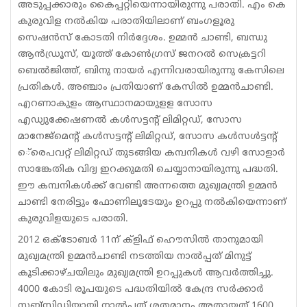
അടുപ്പക്കാരും കൈപ്പറ്റിയെന്നായിരുന്നു പരാതി. എം കെ
കുരുവിള നല്‍കിയ പരാതിയിലാണ് ബംഗളൂരു
സെഷന്‍സ് കോടതി നിര്‍ദ്ദേശം. ഉമ്മന്‍ ചാണ്ടി, ബന്ധു
ആന്‍ഡ്രൂസ്, യൂത്ത് കോണ്‍ഗ്രസ് ജനറല്‍ സെക്രട്ടറി
ബെല്‍ജിത്ത്, ബിനു നായര്‍ എന്നിവരായിരുന്നു കേസിലെ
പ്രതികള്‍. അഞ്ചാം പ്രതിയാണ് കേസില്‍ ഉമ്മന്‍ചാണ്ടി.
എറണാകുളം ആസ്ഥാനമായുളള സോസ
എഡ്യുക്കേഷണല്‍ കള്‍സട്ടന്റ് ലിമിറ്റഡ്, സോസ
മാനേജ്‌മെന്റ് കള്‍സട്ടന്റ് ലിമിറ്റഡ്, സോസ കള്‍സള്‍ട്ടന്റ്
െ്രെപവറ്റ് ലിമിറ്റഡ് തുടങ്ങിയ കമ്പനികള്‍ വഴി സോളാര്‍
സാങ്കേതിക വിദ്യ ഇറക്കുമതി ചെയ്യാനായിരുന്നു പദ്ധതി.
ഈ കമ്പനികള്‍ക്ക് വേണ്ടി അന്നത്തെ മുഖ്യമന്ത്രി ഉമ്മന്‍
ചാണ്ടി നേരിട്ടും ഫോണിലൂടേയും ഉറപ്പു നല്‍കിയെന്നാണ്
കുരുവിളയുടെ പരാതി.
2012 ഒക്ടോബര്‍ 11ന് ക്‌ളിഫ് ഹൌസില്‍ താനുമായി
മുഖ്യമന്ത്രി ഉമ്മന്‍ചാണ്ടി നടത്തിയ നാല്‍പ്പത് മിനുട്ട്
കൂടിക്കാഴ്ചയിലും മുഖ്യമന്ത്രി ഉറപ്പുകള്‍ ആവര്‍ത്തിച്ചു.
4000 കോടി രൂപയുടെ പദ്ധതിയില്‍ കേന്ദ്ര സര്‍ക്കാര്‍
സബ്‌സിഡിയായി നാല്‍പ്പത് ശതമാനം,അതായത് 1600