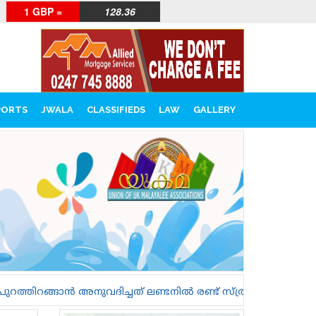
1 GBP =
128.36
PORTS
JWALA
CLASSIFIEDS
LAW
GALLERY
ദിച്ചത് ലണ്ടനിൽ രണ്ട് സ്ത്രീകളെ കൊലപ്പെടുത്തുന്നതിലേക്ക