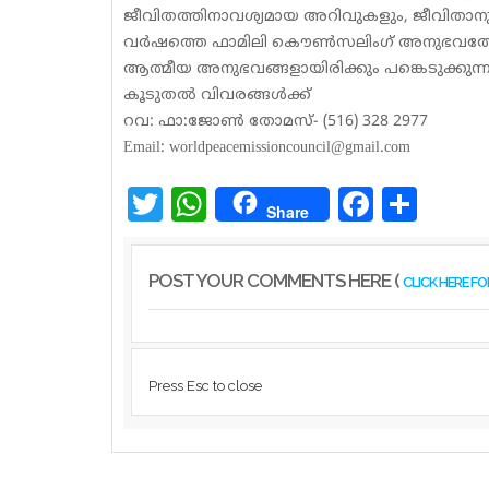
ജീവിതത്തിനാവശ്യമായ അറിവുകളും, ജീവിതാനുഭവങ
വര്‍ഷത്തെ ഫാമിലി കൌണ്‍സലിംഗ് അനുഭവത്തോ
ആത്മീയ അനുഭവങ്ങളായിരിക്കും പങ്കെടുക്കുന്നവ
കൂടുതല്‍ വിവരങ്ങള്‍ക്ക്
റവ: ഫാ:ജോണ്‍ തോമസ്- (516) 328 2977
Email: worldpeacemissioncouncil@gmail.com
Twitter
WhatsApp
Facebook
Share
Share
POST YOUR COMMENTS HERE (
CLICK HERE F
Press Esc to close