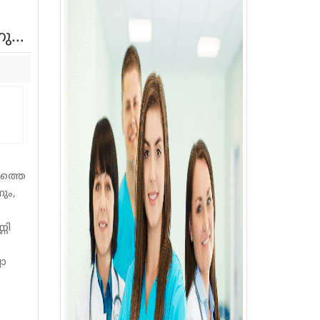
നു…
ഷത്തെ
ും,
ണി
ലാ