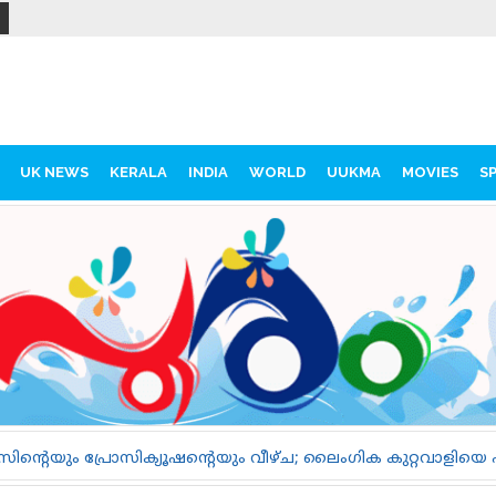
UK NEWS
KERALA
INDIA
WORLD
UUKMA
MOVIES
S
യൂഷന്റെയും വീഴ്ച; ലൈംഗിക കുറ്റവാളിയെ പുറത്തിറങ്ങാൻ അനുവ