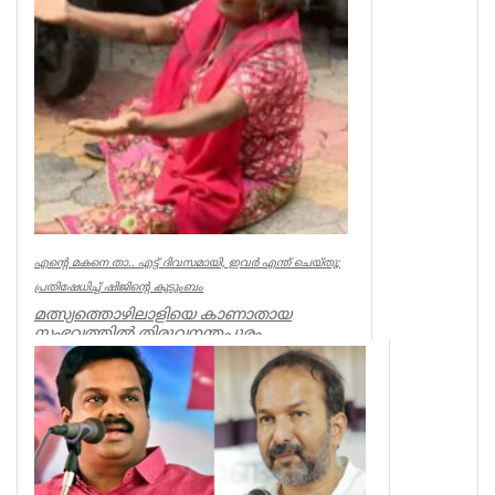
എന്റെ മകനെ താ.. എട്ട് ദിവസമായി, ഇവര്‍ എന്ത് ചെയ്തു;
പ്രതിഷേധിച്ച് ഷിജിന്റെ കുടുംബം
മത്സ്യത്തൊഴിലാളിയെ കാണാതായ
സംഭവത്തില്‍ തിരുവനന്തപുരം
മുതലപ്പൊഴിയില്‍ പ്രതിഷേധം ശക്തം.
കാണാതായ ഷിജിന...
Kerala