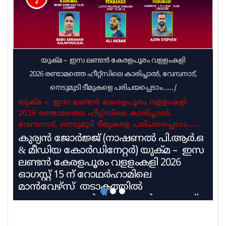
ഓഫ് റോഡ് വാഹനം എത്തിയത്. മെഴുവേലി
യുക്മ – ഇസ ലണ്ടൻ കേരളപൂരം വളളംകളി
2026 രണ്ടാമത്തെ ഹീറ്റ്സിലെ കാരിച്ചാൽ, വേമ്പനാട്,
നെടുമുടി ടീമുകളെ പരിചയപ്പെടാം……
/
യുക്മ – ഇസ ലണ്ടൻ കേരളപൂരം വളളംകളി
2026 രണ്ടാമത്തെ ഹീറ്റ്സിലെ കാരിച്ചാൽ,
വേമ്പനാട്, നെടുമുടി ടീമുകളെ പരിചയപ്പെടാം……
കുര്യൻ ജോർജ്ജ് (നാഷണൽ പി.ആർ.ഒ
& മീഡിയ കോർഡിനേറ്റർ) യുക്മ – ഇസ
ലണ്ടൻ കേരളപൂരം വളളംകളി 2026
ഓഗസ്റ്റ് 15 ന് റോഥർഹാമിലെ
മാൻവേഴ്സ് തടാകത്തിൽ
അരങ്ങേറുവാൻ ദിവസങ്ങൾ അടുത്ത്
വരവെ അതിൻ്റെ ആവേശം ഓരോ
നിമിഷവും കൂടി വരുമ്പോൾ ഇന്ന്