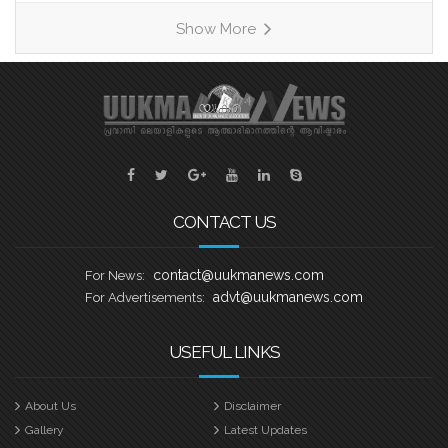
രണ്ടാമത്തെ ഹീറ്റ്സിൽ മത്സരിക്കുന്ന
Show More
കാരിച്ചാൽ, വേമ്പനാട്, നെടുമുടി എന്നീ
ടീമുകളെ പരിചയപ്പെടാം. ഹീറ്റ്സ് 2
കാരിച്ചാൽ ബാബു എബ്രഹാം
കളപ്പുരക്കൽ ക്യാപ്റ്റൻ ആയിട്ടുള്ള
സെവൻ സ്റ്റാർ ബോട്ട് ക്ലബ് കവൻട്രി
യുക്മ കേരള പൂരം വള്ളംകളി
CONTACT US
contact@uukmanews.com
For News:
advt@uukmanews.com
For Advertisements:
USEFUL LINKS
About Us
Disclaimer
Gallery
Latest Updates