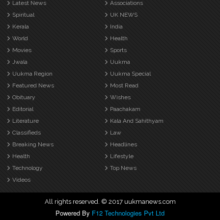
Latest News
Associations
Spiritual
UK NEWS
Kerala
India
World
Health
Movies
Sports
Jwala
Uukma
Uukma Region
Uukma Special
Featured News
Most Read
Obituary
Wishes
Editorial
Paachakam
Literature
Kala And Sahithyam
Classifieds
Law
Breaking News
Headlines
Health
Lifestyle
Technology
Top News
Videos
All rights reserved. © 2017 uukmanews.com
Powered By
F12 Technologies Pvt Ltd