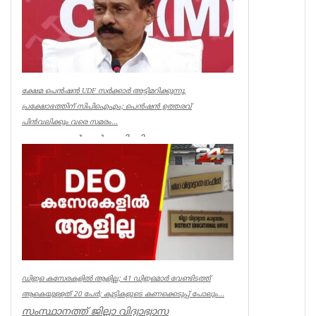
ക്ഷേമ പെൻഷൻ UDF സർക്കാർ അട്ടിമറിക്കുന്നു,
പ്രക്ഷോഭത്തിന് സിപിഐഎം; പെൻഷൻ ഉത്തരവ്
പിൻവലിക്കും വരെ സമരം...
ക്ഷേമ പെൻഷൻ അട്ടിമറിക്കാനുള്ള ബോധ
പൂർവമായ ശ്രമമാണ് യു ഡി എഫ് സർക്കാർ
നടത്തുന്നതെന്ന് സിപിഐഎം സംസ്ഥാ...
Kerala
ഡിഇഒ കസേരകളില്‍ ആളില്ല; 41 ഡിഇഒമാര്‍ വേണ്ടിടത്ത്
ആകെയുള്ളത് 20 പേര്‍; കുട്ടികളുടെ കണക്കെടുപ്പ് പോലും...
സംസ്ഥാനത്ത് ജില്ലാ വിദ്യാഭ്യാസ