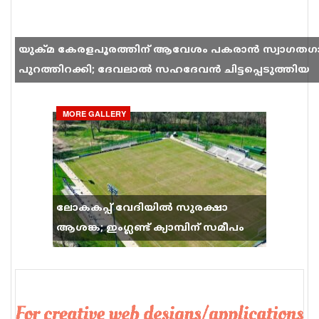
യുക്മ കേരളപൂരത്തിന് ആവേശം പകരാൻ സ്വാഗതഗ
പുറത്തിറക്കി; ദേവലാൽ സഹദേവൻ ചിട്ടപ്പെടുത്തിയ
ഗാനം സോഷ്യൽ മീഡിയയിൽ തരംഗമാകുന്നു
MORE GALLERY
ലോകകപ്പ് വേദിയിൽ സുരക്ഷാ
ആശങ്ക; ഇംഗ്ലണ്ട് ക്യാമ്പിന് സമീപം
വെടിവെപ്പ്, 9 പേർക്ക് പരിക്ക്