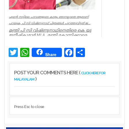
എന്റെ നാട്ടിലെ പാവങ്ങളുടെ കാര്യം ഞാനല്ലാതെ ആരാണ്
പറയുക, പി സി വിഷ്‌ണുനാഥ് ചിത്രങ്ങൾ പുറത്തുവിട്ടത് ജ...
മന്ത്രി പി സി വിഷ്ണുനാഥിനെതിരെ കെ യു
ജനീഷ്കുമാർ MLA. മന്ത്രി കോന്നിക്കാരെ
അവഗണിച്ചു. മന്ത്രി പി സി ...
Kerala
Twitter
WhatsApp
Facebook
Share
Share
POST YOUR COMMENTS HERE (
CLICK HERE FOR
)
MALAYALAM
Press Esc to close