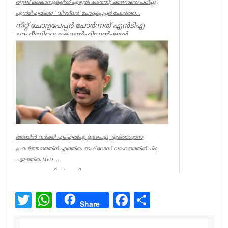
തുണ്ട് കടലാസുകളില്‍ എഴുതി കടത്തി; കാണാതെ പഠിച്ചു’;
എന്‍ടിഎയിലെ ‘ വിദഗ്ധര്‍’ ചോദ്യപ്പേപ്പര്‍ ചോര്‍ത്ത...
നീറ്റ് ചോദ്യപേപ്പര്‍ ചോര്‍ന്നത് എന്‍ടിഎ
ഓഫീസിലെ കോണ്‍ഫിഡന്‍ഷ്യല്‍
സെക്ഷനില്‍ നിന്ന് എന്ന് സിബിഐ. എന...
Kerala
അബിൻ വർക്കി എംഎൽഎ ഇടപെട്ടു, ദുരിതാശ്വാസ
പ്രവർത്തനത്തിന് എത്തിയ ഓഫ് റോഡ് വാഹനത്തിന് പിഴ
ചുമത്തിയ MVD ...
ആറന്മുളയിൽ ദുരിതാശ്വാസ
പ്രവർത്തനത്തിന് എത്തിയ ഓഫ് റോഡ്
വാഹനത്തിന് മോട്ടോർ വെഹിക്കിൾ
ഇൻസ്പെക്ടർ പിഴ ...
Twitter
WhatsApp
Facebook
Share
Share
Kerala