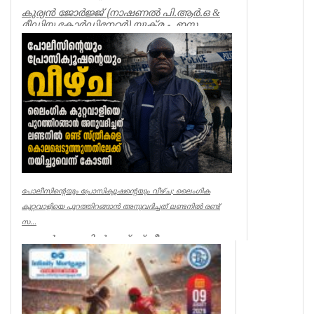
കുര്യൻ ജോർജ്ജ് (നാഷണൽ പി.ആർ.ഒ &
മീഡിയ കോർഡിനേറ്റർ) യുക്മ - ഇസ
ലണ്ടൻ കേരളപൂരം വ...
Associations
പോലീസിന്റെയും പ്രോസിക്യൂഷന്റെയും വീഴ്ച; ലൈംഗിക
കുറ്റവാളിയെ പുറത്തിറങ്ങാൻ അനുവദിച്ചത് ലണ്ടനിൽ രണ്ട്
സ...
ലണ്ടൻ: ലണ്ടനിൽ രണ്ട് സ്ത്രീകളെ
കൊലപ്പെടുത്തിയ സംഭവത്തിൽ
പോലീസിനും പ്രോസിക്യൂഷനും ഗുരുതര
വീഴ്ച്ച സംഭ...
UK NEWS