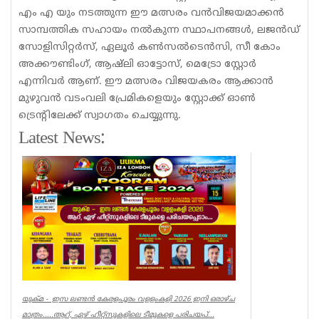
എം എ യും നടത്തുന്ന ഈ മത്സരം വൻവിജയമാക്കൻ
സാമ്പത്തിക സഹായം നൽകുന്ന സ്ഥാപനങ്ങൾ, ലജൻഡ്
സോളിസിറ്റർസ്, ഏലൂർ കൺസൽടെൻസി, സീ കോം
അക്കൗണ്ടിംഗ്, ആഷ്‌ലി ഓട്ടോസ്, മെട്രോ സ്റ്റോർ
എന്നിവർ ആണ്. ഈ മത്സരം വിജയകരം ആക്കാൻ
മുഴുവൻ വടംവലി പ്രേമികളെയും സ്റ്റോക്ക് ഓൺ
ട്രെന്റിലേക്ക് സ്വാഗതം ചെയ്യുന്നു.
Latest News:
യുക്മ - ഇസ ലണ്ടൻ കേരളപൂരം വളളംകളി 2026 ഇനി ഒരാഴ്ച
മാത്രം.....ആറ്, ഏഴ് ഹീറ്റ്സുകളിലെ ടീമുകളെ പരിചയപ്...