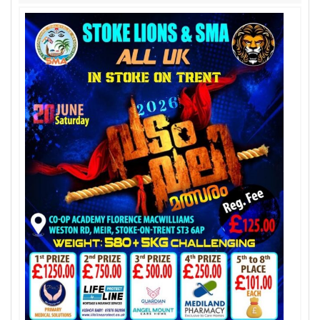
Sports
Jwala
Classifieds
Law
Gallery