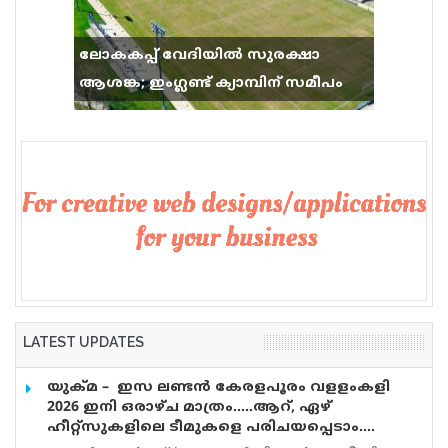
ലോകകപ്പ് വേദിയിൽ സുരക്ഷാ
ആശങ്ക; ഇംഗ്ലണ്ട് ക്യാമ്പിന് സമീപം
വെടിവെപ്പ്, 9 പേർക്ക് പരിക്ക്
LATEST UPDATES
യുക്മ – ഇസ ലണ്ടൻ കേരളപൂരം വളളംകളി
2026 ഇനി ഒരാഴ്ച മാത്രം…..ആറ്, ഏഴ്
ഹീറ്റ്സുകളിലെ ടീമുകളെ പരിചയപ്പെടാം….