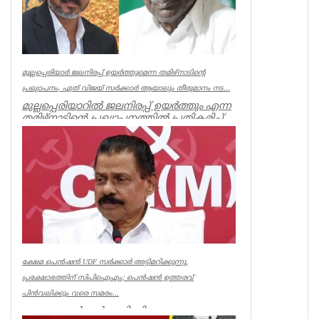
മുല്ലപ്പെരിയാർ ജലനിരപ്പ് ഉയർത്തുമെന്ന തമിഴ്നാടിന്റെ
പ്രഖ്യാപനം, ഏത് വിജയ് സർക്കാർ ആയാലും തീരുമാനം നട...
മുല്ലപ്പെരിയാറിൽ ജലനിരപ്പ് ഉയർത്തും എന്ന
തമിഴ്നാടിന്റെ പ്രഖ്യാപനത്തിൽ പ്രതികരിച്ച്
മുൻമന്ത്രി എം എം...
Kerala
ക്ഷേമ പെൻഷൻ UDF സർക്കാർ അട്ടിമറിക്കുന്നു,
പ്രക്ഷോഭത്തിന് സിപിഐഎം; പെൻഷൻ ഉത്തരവ്
പിൻവലിക്കും വരെ സമരം...
ക്ഷേമ പെൻഷൻ അട്ടിമറിക്കാനുള്ള ബോധ