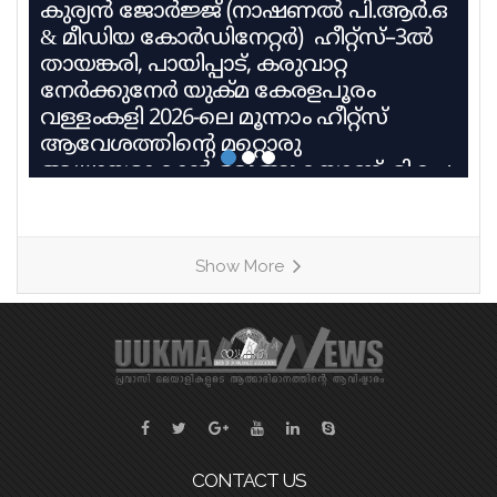
കുര്യൻ ജോർജ്ജ് (നാഷണൽ പി.ആർ.ഒ
& മീഡിയ കോർഡിനേറ്റർ) ഹീറ്റ്സ്–3ൽ
തായങ്കരി, പായിപ്പാട്, കരുവാറ്റ
നേർക്കുനേർ യുക്മ കേരളപൂരം
വള്ളംകളി 2026-ലെ മൂന്നാം ഹീറ്റ്സ്
ആവേശത്തിന്റെ മറ്റൊരു
അധ്യായമാകാൻ ഒരുങ്ങുകയാണ്. മികച്ച
പാരമ്പര്യവും പരിശീലന മികവും
വിജയലക്ഷ്യവുമായി മൂന്ന് കരുത്തുറ്റ
ടീമുകളാണ് ഹീറ്റ്സ്–3ൽ നേർക്കുനേർ
Show More
എത്തുന്നത്. തായങ്കരി, പായിപ്പാട്,
കരുവാറ്റ എന്നീ ചരിത്രപ്രസിദ്ധമായ
ചുണ്ടൻവള്ളങ്ങളുടെ പേരിലാണ്
യുകെയിലെ പ്രമുഖ ബോട്ട് ക്ലബ്ബുകൾ
ശക്തി തെളിയിക്കാൻ എത്തുന്നത്.
തായങ്കരി – ബി എം എ ബോട്ട് ക്ലബ്ബ്,
ബാസറ്റ്ലോ
CONTACT US