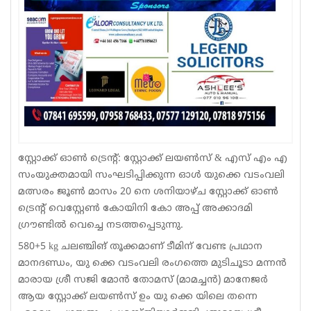
സ്റ്റോക്ക് ഓൺ ട്രെന്റ്: സ്റ്റോക്ക് ലയൺസ്‌ & എസ് എം എ
സംയുക്തമായി സംഘടിപ്പിക്കുന്ന ഓൾ യുക്കെ വടംവലി
മത്സരം ജൂൺ മാസം 20 നെ ശനിയാഴ്ച സ്റ്റോക്ക് ഓൺ
ട്രെന്റ് വെസ്റ്റേൺ കോയിനി കോ അപ്പ് അക്കാദമി
ഗ്രൗണ്ടിൽ വെച്ചെ നടത്തപ്പെടുന്നു.
580+5 kg ചലഞ്ചിങ് തൂക്കമാണ് ടീമിന് വേണ്ട പ്രഥാന
മാനദണ്ഡം, യു ക്കെ വടംവലി രംഗത്തെ മുടിചൂടാ മന്നൻ
മാരായ ശ്രീ സജി മോൻ തോമസ് (മാമച്ചൻ) മാനേജർ
ആയ സ്റ്റോക്ക് ലയൺസ്‌ ഉം യു ക്കെ യിലെ തന്നെ