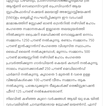
ഏറ്റവും പഴയതും, പ്രശസ്തിയാർജ്ജിച്ചതുമായ ശ്രീ
ആന്റണി സെബാസ്ററ്യൻ പ്രെസിഡൻറ് ആയ
സ്റ്റാഫ്‌ഫോർഡ് ഷെയർ മലയാളി അസ്സോസ്സിയേഷൻ
(SMA)ഉം ഒരുമിച്ച് സംഘടിപ്പിക്കുന്ന ഈ വടംവലി
മാമാങ്കത്തിന് സ്റ്റോക്ക് ഓൺ ട്രെൻറിൽ നഴ്സിങ് ഹോം
രംഗത്തെ സമാനതകൾ ഇല്ലാതെ തലയുയർത്തി
നിൽക്കുന്ന പ്രൈമറി മെഡിക്കൽ സൊല്യൂഷൻ ഒന്നാം
സമ്മാനം 1250 പൗണ്ട് നൽകുന്നു. രണ്ടാം സമ്മാനം 750
പൗണ്ട് ഇൻഷുറൻസ് രംഗത്തെ വിശ്വസ്ത സ്ഥാപനം
ലൈഫ് ലൈൻ നൽകുമ്പോൾ, മൂന്നാം സമ്മാനം 500
പൗണ്ട് മാഞ്ചസ്റ്ററിൽ നഴ്സിങ് ഹോം രംഗത്തെ
പ്രവർത്തിക്കുന്ന ഗാർഡിയൻ കെയർ കമ്പനി നൽകുന്നു,
നാലാം സ്ഥാനക്കാർക്ക് 250 പൗണ്ട് മെഡിലാൻഡ്
ഫർമസി നൽകുന്നു. കൂടാതെ 5 മുതൽ 8 വരെ ഉള്ള
വിജയികൾക്കെ 100 പൗണ്ട് വീതം സമ്മാനം തുക
നൽകുന്നു. പങ്കെടുക്കുന്ന ടീമുകൾക്ക് രെജിസ്റ്ററേഷൻ
ഫീസ് 125 പൗണ്ട് നൽകേണ്ടതാണ്.
നിലവിൽ കഴിഞ്ഞ കുറെ വർഷങ്ങൾ ആയി യു കെ യിൽ
വടംവലിയിൽ ചാമ്പ്യൻമാരായ സ്റ്റോക്ക് ലയൺസ്‌, എസ്