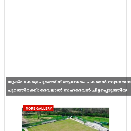
യുക്മ കേരളപൂരത്തിന് ആവേശം പകരാൻ സ്വാഗതഗ
പുറത്തിറക്കി; ദേവലാൽ സഹദേവൻ ചിട്ടപ്പെടുത്തിയ
ഗാനം സോഷ്യൽ മീഡിയയിൽ തരംഗമാകുന്നു
MORE GALLERY