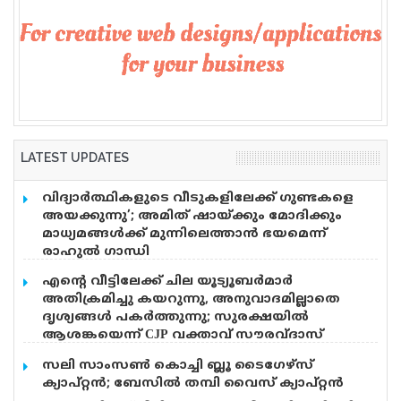
LATEST UPDATES
വിദ്യാര്‍ത്ഥികളുടെ വീടുകളിലേക്ക് ഗുണ്ടകളെ
അയക്കുന്നു’; അമിത് ഷായ്ക്കും മോദിക്കും
മാധ്യമങ്ങള്‍ക്ക് മുന്നിലെത്താന്‍ ഭയമെന്ന്
രാഹുല്‍ ഗാന്ധി
വിദ്യാർത്ഥികൾ ഇന്ന് രാജ്യത്തെ മാധ്യമങ്ങൾക്ക്
എന്റെ വീട്ടിലേക്ക് ചില യൂട്യൂബർമാർ
മുന്നിൽ നിൽക്കുന്നു, പക്ഷെ അമിത് ഷാ ക്കും,
അതിക്രമിച്ചു കയറുന്നു, അനുവാദമില്ലാതെ
മോദിക്കും ധൈര്യമില്ലെന്ന് രാഹുൽ ഗാന്ധി. അമിത്
ദൃശ്യങ്ങൾ പകർത്തുന്നു; സുരക്ഷയിൽ
ഷായും മോദിയും എവിടെയാണ്. പെല്ലറ്റ് തോക്ക്
ആശങ്കയെന്ന് CJP വക്താവ് സൗരവ്ദാസ്
ഉപയോഗിക്കാൻ നിർദ്ദേശം നൽകിയ വ്യക്തി അമിത്
തന്റെ വീട്ടിലേക്ക് ചില യൂട്യൂബർമാരും മാധ്യമങ്ങളും
ഷാ യാണ്. പാർലമെന്റിൽ വരാനുള്ള മര്യാദ അമിത്
സലി സാംസണ്‍ കൊച്ചി ബ്ലൂ ടൈഗേഴ്‌സ്
അതിക്രമിച്ചു കയറുന്നുവെന്ന് പരാതിയുമായി
ഷാക്ക് ഇല്ല. അതിനുള്ള ധൈര്യമില്ലെന്നും അദ്ദേഹം
ക്യാപ്റ്റന്‍; ബേസില്‍ തമ്പി വൈസ് ക്യാപ്റ്റന്‍
സൗരവ്ദാസ്. അനുവാദമില്ലാതെ ദൃശ്യങ്ങൾ