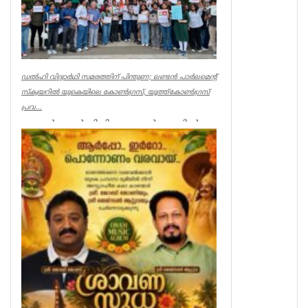
ഡൽഹി വിദ്യാർഥി സമരത്തിന് പിന്തുണ; ലണ്ടൻ പാർലമെന്റ്
സ്‌ക്വയറിൽ യുകെയിലെ കോൺഗ്രസ്, യൂത്ത്കോൺഗ്രസ്
പ്രവ...
ലണ്ടൻ: ഡൽഹിയിലെ ജന്തർ മന്തറിൽ
ചോദ്യപേപ്പർ ചോർച്ചയടക്കമുള്ള
വിഷയങ്ങളിൽ പ്രതിഷേധിക്കുന്ന
വിദ്യാർഥികൾക...
Associations