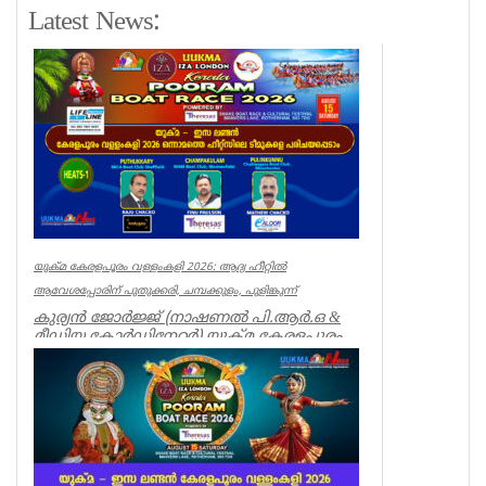
Latest News:
യുക്മ കേരളപൂരം വള്ളംകളി 2026: ആദ്യ ഹീറ്റിൽ
ആവേശപ്പോരിന് പുതുക്കരി, ചമ്പക്കുളം, പുളിങ്കുന്ന്
കുര്യൻ ജോർജ്ജ് (നാഷണൽ പി.ആർ.ഒ &
മീഡിയ കോർഡിനേറ്റർ) യുക്മ കേരളപൂരം
വള്ളംകളി 2026-ന്റെ ആവേശ...
Breaking News