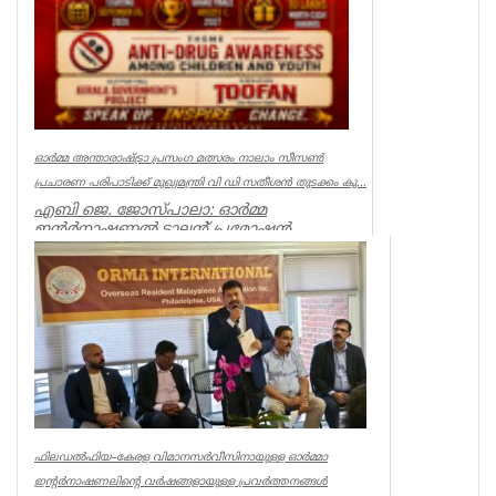
ഓർമ്മ അന്താരാഷ്ട്രാ പ്രസംഗ മത്സരം നാലാം സീസൺ
പ്രചാരണ പരിപാടിക്ക് മുഖ്യമന്ത്രി വി ഡി സതീശൻ തുടക്കം കു...
എബി ജെ. ജോസ്പാലാ: ഓർമ്മ
ഇന്റർനാഷണൽ ടാലന്റ് പ്രമോഷൻ
ഫോറത്തിൻ്റെ നേതൃത്വത്തിൽ ആഗസ്റ്റ് 15 ന്
ആരംഭിച്...
Associations
ഫിലഡൽഫിയ–കേരള വിമാനസർവീസിനായുള്ള ഓർമ്മാ
ഇന്റർനാഷണലിന്റെ വർഷങ്ങളായുള്ള പ്രവർത്തനങ്ങൾ