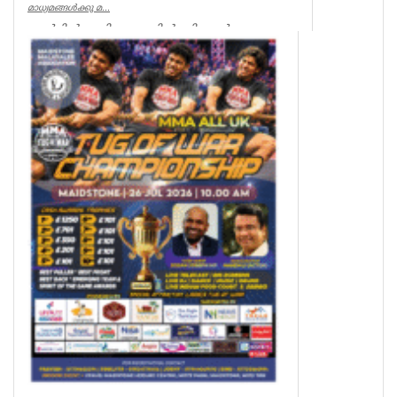
മാധ്യമങ്ങൾക്കു മ...
മെർളിൻ മേരി അഗസ്റ്റിൻ, പി.ആർ.ഒ
ഫിലഡൽഫിയ: ഫിലഡൽഫിയ അന്താരാഷ്ട്ര
വിമാനത്താവളത്തിൽ (PHL) നിന്ന് ദോഹ...
World