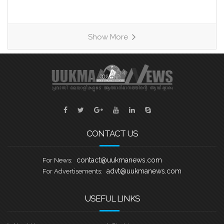
ശനിയാഴ്ച റോഥർഹാം മാൻവേഴ്സ്
ലെയ്ക്കിൽ വെച്ച് നടക്കുന്ന എട്ടാമത്
യുക്മ കേരളപൂരം വള്ളംകളിയും യുക്മ
Show More
തെരേസാസ് ഓണച്ചന്തം ‘മലയാളി
സുന്ദരി സീസൺ 2’ മത്സരവും
അനുബന്ധ കലാപരിപാടികളും ഏറ്റവും
ഭംഗിയായി നടത്തുവാനുള്ള
ഒരുക്കങ്ങളാണ് യുക്മ ദേശീയ സമിതി
നടത്തി വരുന്നതെന്ന് ദേശീയ പ്രസിഡൻ്റ്
അഡ്വ. എബി സെബാസ്റ്റ്യൻ, ജനറൽ
CONTACT US
contact@uukmanews.com
For News:
advt@uukmanews.com
For Advertisements:
USEFUL LINKS