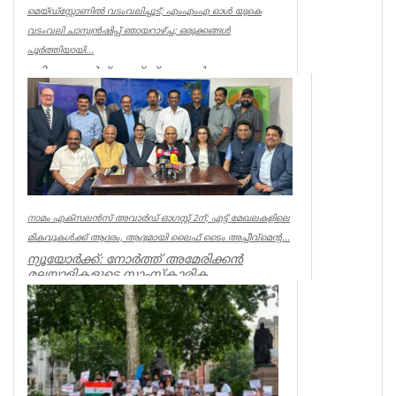
മെയ്ഡ്സ്റ്റോണിൽ വടംവലിച്ചൂട്; എംഎംഎ ഓൾ യുകെ
വടംവലി ചാമ്പ്യൻഷിപ്പ് ഞായറാഴ്ച്ച; ഒരുക്കങ്ങൾ
പൂർത്തിയായി...
ബിനു ജോർജ് മെയ്ഡ്സ്റ്റോൺ:
മെയ്ഡ്സ്റ്റോൺ മലയാളി അസോസിയേഷൻ
ഇദംപ്രഥമമായി സംഘടിപ്പിക്കുന്ന ഓൾ
യുകെ വ...
Associations
നാമം എക്സലൻസ് അവാർഡ് ഓഗസ്റ്റ് 2ന്; എട്ട് മേഖലകളിലെ
മികവുകൾക്ക് ആദരം, ആദ്യമായി ലൈഫ് ടൈം അച്ചീവ്‌മെന്റ...
ന്യൂയോർക്ക്: നോർത്ത് അമേരിക്കൻ
മലയാളികളുടെ സാംസ്കാരിക
സംഘടനയായ നാമം (നോർത്ത്
അമേരിക്കൻ മലയാളീസ് ആൻഡ...
Associations