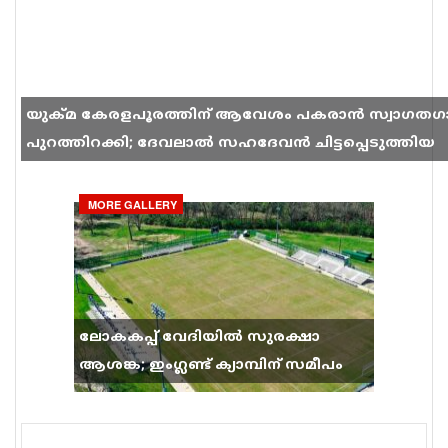
യുക്മ കേരളപൂരത്തിന് ആവേശം പകരാൻ സ്വാഗതഗ
പുറത്തിറക്കി; ദേവലാൽ സഹദേവൻ ചിട്ടപ്പെടുത്തിയ
ഗാനം സോഷ്യൽ മീഡിയയിൽ തരംഗമാകുന്നു
MORE GALLERY
ലോകകപ്പ് വേദിയിൽ സുരക്ഷാ
ആശങ്ക; ഇംഗ്ലണ്ട് ക്യാമ്പിന് സമീപം
വെടിവെപ്പ്, 9 പേർക്ക് പരിക്ക്