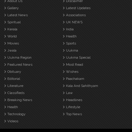
About Us
Disclaimer
Gallery
Latest Updates
Latest News
Associations
Spiritual
UK NEWS
Kerala
India
World
Health
Movies
Sports
Jwala
Uukma
Uukma Region
Uukma Special
Featured News
Most Read
Obituary
Wishes
Editorial
Paachakam
Literature
Kala And Sahithyam
Classifieds
Law
Breaking News
Headlines
Health
Lifestyle
Technology
Top News
Videos