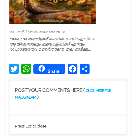
ഓണത്തിന് ‘ശ്രാവണസുധ‘ ഒരുങ്ങുന്നു
അരുൺ ജോർജ്ജ് ഹെറിഫോഡ് :എവിടെ
ആയിരുന്നാലും മലയാളിയ്ക്ക് എന്നും
ഗ്രഹാതുരത്വം ഉണർത്തുന്ന നല്ല ഓർമ്മ...
Associations
Twitter
WhatsApp
Facebook
Share
Share
POST YOUR COMMENTS HERE (
CLICK HERE FOR
)
MALAYALAM
Press Esc to close