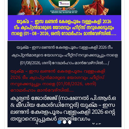
അറിയിച്ചു. മഴയുടെ ശക്തി കുറഞ്ഞെങ്കിലും
ജാഗ്രതയോടെ തന്നെ മുന്നോട്ടു പോകണമെന്നു
റവന്യൂ മന്ത്രി
യുക്മ – ഇസ ലണ്ടൻ കേരളപൂരം വള്ളംകളി 2026 ടീം
ക്യാപ്റ്റൻമാരുടെ യോഗവും ഹീറ്റ്സ് നറുക്കെടുപ്പും നാളെ
(01/08/2026, ശനി) റോഥർഹാം മാൻവേഴ്സിൽ….
/
യുക്മ – ഇസ ലണ്ടൻ കേരളപൂരം വള്ളംകളി
2026 ടീം ക്യാപ്റ്റൻമാരുടെ യോഗവും ഹീറ്റ്സ്
നറുക്കെടുപ്പും നാളെ (01/08/2026, ശനി)
റോഥർഹാം മാൻവേഴ്സിൽ….
കുര്യൻ ജോർജജ് (നാഷണൽ പി.ആർ.ഒ
& മീഡിയ കോർഡിനേറ്റർ) യുക്മ – ഇസ
ലണ്ടൻ കേരളപൂരം വള്ളംകളി 2026 ൻ്റെ
തയ്യാറെടുപ്പുകൾ അതിവേഗം
പുരോഗമിക്കുകയാണ്. ആഗസ്റ്റ് 15