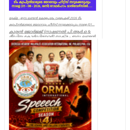
യുക്മ - ഇസ ലണ്ടൻ കേരളപൂരം വള്ളംകളി 2026 ടീം
ക്യാപ്റ്റൻമാരുടെ യോഗവും ഹീറ്റ്സ് നറുക്കെടുപ്പും നാളെ (01...
കുര്യൻ ജോർജജ് (നാഷണൽ പി.ആർ.ഒ &
മീഡിയ കോർഡിനേറ്റർ) യുക്മ - ഇസ ലണ്ടൻ
കേരളപൂരം വള്ളംകളി 2026...
Associations