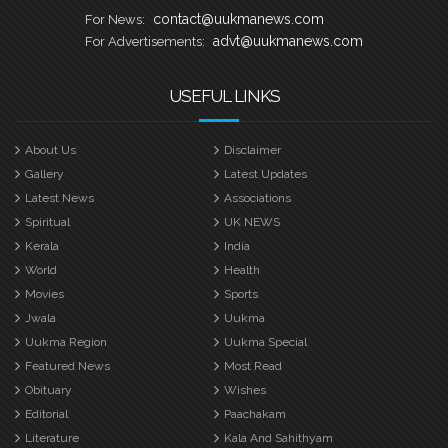
contact@uukmanews.com
For News:
advt@uukmanews.com
For Advertisements:
USEFUL LINKS
About Us
Disclaimer
Gallery
Latest Updates
Latest News
Associations
Spiritual
UK NEWS
Kerala
India
World
Health
Movies
Sports
Jwala
Uukma
Uukma Region
Uukma Special
Featured News
Most Read
Obituary
Wishes
Editorial
Paachakam
Literature
Kala And Sahithyam