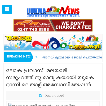
Sat, Aug 8, 2026
04:11 AM
Open
1 GBP =
128.35
Menu
Home
Latest News
Associations
Spiritual
UK NEWS
BREAKING NEWS
അനധികൃതമായി ജോലി ചെയ്തതിന് അറസ്റ്റിലാവുകയും നാടു
Kerala
ലോക പ്രവാസി മലയാളി
India
സമൂഹത്തിനു മാതൃകയായി യുകെ
റാന്നി മലയാളിഅസോസിയേഷന്‍
World
uukma
Dec 25, 2016
Movies