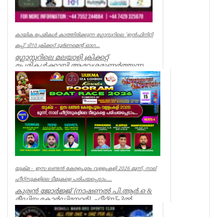
കായിക പ്രേമികള്‍ കാത്തിരിക്കുന്ന ഗ്ലോസ്റ്ററിലെ 'ഇന്‍ഫിനിറ്റി
കപ്പ്' ടി10 ക്രിക്കറ്റ് ടൂര്‍ണമെന്റ് ഓഗ...
ഗ്ലോസ്റ്ററിലെ മലയാളി ക്രിക്കറ്റ്
പ്രേമികള്‍ക്കായി ആവേശമുണര്‍ത്തുന്ന
'ഇന്‍ഫിനിറ്റി കപ്പ് - സീസണ്‍ 3'...
Associations
യുക്മ - ഇസ ലണ്ടൻ കേരളപൂരം വളളംകളി 2026 മൂന്ന്, നാല്
ഹീറ്റ്സുകളിലെ ടീമുകളെ പരിചയപ്പെടാം....
കുര്യൻ ജോർജ്ജ് (നാഷണൽ പി.ആർ.ഒ &
മീഡിയ കോർഡിനേറ്റർ) ഹീറ്റ്സ്–3ൽ
തായങ്കരി, പായിപ്പാട്, കരു...