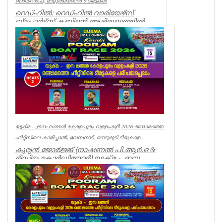
ഞായറാഴ്ച; മാറ്റുരയ്ക്കാൻ 9 ടീമുകൾ
റെഡ്ഹിൽ: റെഡ്ഹിൽ വാരിയേഴ്സ്
സ്പോർട്സ് ക്ലബ്ബിന്റെ ആഭിമുഖ്യത്തിൽ
സംഘടിപ്പിക്കുന്ന ‘വാരിയേഴ്സ് കപ...
Associations
യുക്മ - ഇസ ലണ്ടൻ കേരളപൂരം വളളംകളി 2026 രണ്ടാമത്തെ
ഹീറ്റ്സിലെ കാരിച്ചാൽ, വേമ്പനാട്, നെടുമുടി ടീമുകളെ...
കുര്യൻ ജോർജ്ജ് (നാഷണൽ പി.ആർ.ഒ &
മീഡിയ കോർഡിനേറ്റർ) യുക്മ - ഇസ
ലണ്ടൻ കേരളപൂരം വ...
Associations