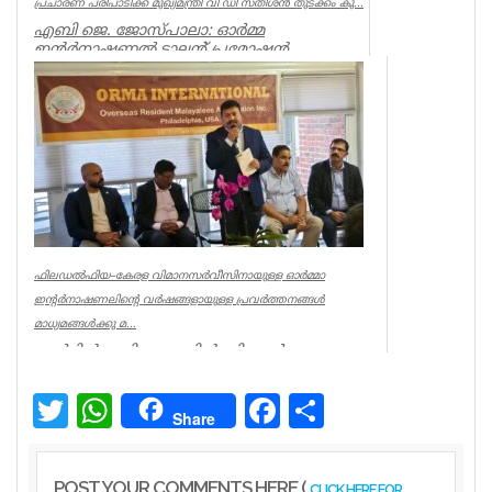
പ്രചാരണ പരിപാടിക്ക് മുഖ്യമന്ത്രി വി ഡി സതീശൻ തുടക്കം കു...
എബി ജെ. ജോസ്പാലാ: ഓർമ്മ
ഇന്റർനാഷണൽ ടാലന്റ് പ്രമോഷൻ
ഫോറത്തിൻ്റെ നേതൃത്വത്തിൽ ആഗസ്റ്റ് 15 ന്
ആരംഭിച്...
Associations
ഫിലഡൽഫിയ–കേരള വിമാനസർവീസിനായുള്ള ഓർമ്മാ
ഇന്റർനാഷണലിന്റെ വർഷങ്ങളായുള്ള പ്രവർത്തനങ്ങൾ
മാധ്യമങ്ങൾക്കു മ...
മെർളിൻ മേരി അഗസ്റ്റിൻ, പി.ആർ.ഒ
ഫിലഡൽഫിയ: ഫിലഡൽഫിയ അന്താരാഷ്ട്ര
വിമാനത്താവളത്തിൽ (PHL) നിന്ന് ദോഹ...
Twitter
WhatsApp
Facebook
Share
Share
World
POST YOUR COMMENTS HERE (
CLICK HERE FOR