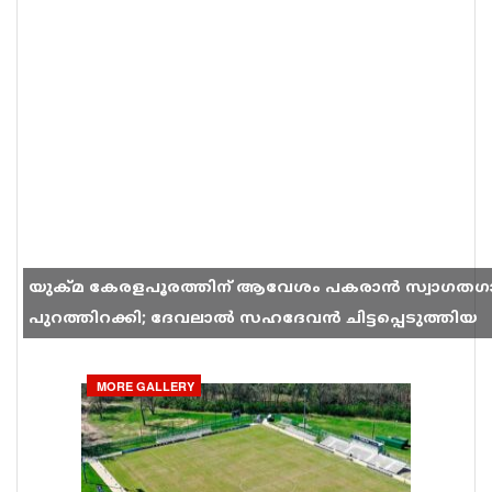
യുക്മ കേരളപൂരത്തിന് ആവേശം പകരാൻ സ്വാഗതഗ
പുറത്തിറക്കി; ദേവലാൽ സഹദേവൻ ചിട്ടപ്പെടുത്തിയ
ഗാനം സോഷ്യൽ മീഡിയയിൽ തരംഗമാകുന്നു
MORE GALLERY