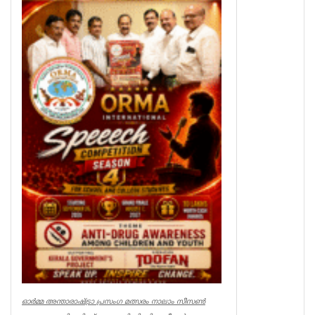
Associations
ഓർമ്മ അന്താരാഷ്ട്രാ പ്രസംഗ മത്സരം നാലാം സീസൺ