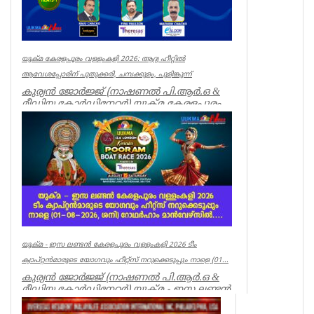
യുക്മ കേരളപൂരം വള്ളംകളി 2026: ആദ്യ ഹീറ്റിൽ
ആവേശപ്പോരിന് പുതുക്കരി, ചമ്പക്കുളം, പുളിങ്കുന്ന്
കുര്യൻ ജോർജ്ജ് (നാഷണൽ പി.ആർ.ഒ &
മീഡിയ കോർഡിനേറ്റർ) യുക്മ കേരളപൂരം
വള്ളംകളി 2026-ന്റെ ആവേശ...
Breaking News
യുക്മ - ഇസ ലണ്ടൻ കേരളപൂരം വള്ളംകളി 2026 ടീം
ക്യാപ്റ്റൻമാരുടെ യോഗവും ഹീറ്റ്സ് നറുക്കെടുപ്പും നാളെ (01...
കുര്യൻ ജോർജജ് (നാഷണൽ പി.ആർ.ഒ &
മീഡിയ കോർഡിനേറ്റർ) യുക്മ - ഇസ ലണ്ടൻ
കേരളപൂരം വള്ളംകളി 2026...