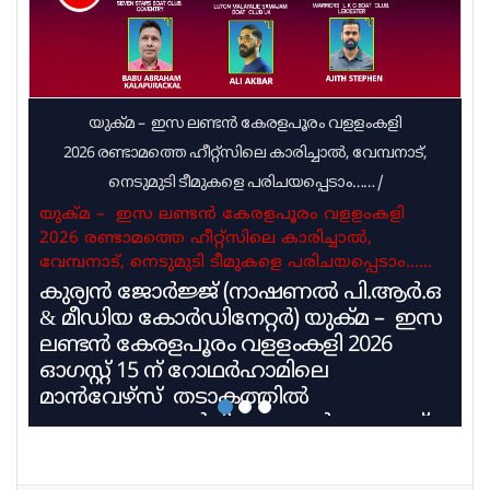
യുക്മ – ഇസ ലണ്ടൻ കേരളപൂരം വളളംകളി
2026 രണ്ടാമത്തെ ഹീറ്റ്സിലെ കാരിച്ചാൽ, വേമ്പനാട്,
നെടുമുടി ടീമുകളെ പരിചയപ്പെടാം……
/
യുക്മ – ഇസ ലണ്ടൻ കേരളപൂരം വളളംകളി
2026 രണ്ടാമത്തെ ഹീറ്റ്സിലെ കാരിച്ചാൽ,
വേമ്പനാട്, നെടുമുടി ടീമുകളെ പരിചയപ്പെടാം……
കുര്യൻ ജോർജ്ജ് (നാഷണൽ പി.ആർ.ഒ
& മീഡിയ കോർഡിനേറ്റർ) യുക്മ – ഇസ
ലണ്ടൻ കേരളപൂരം വളളംകളി 2026
ഓഗസ്റ്റ് 15 ന് റോഥർഹാമിലെ
മാൻവേഴ്സ് തടാകത്തിൽ
അരങ്ങേറുവാൻ ദിവസങ്ങൾ അടുത്ത്
വരവെ അതിൻ്റെ ആവേശം ഓരോ
നിമിഷവും കൂടി വരുമ്പോൾ ഇന്ന്