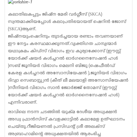
കലാതിലകപ്പട്ടം ജിഷ്‌ന മേരി വര്‍ഗ്ഗീസ് (SKCA)
സ്വന്തമാക്കിയപ്പോള്‍ കലാപ്രതിഭയായത് ഷെറിന്‍ ജോസ്
(SKCA)ആണ്.
ജിഷ്‌നയുംഷെറിനും തുടര്‍ച്ചയായ രണ്ടാം തവണയാണ്
ഈ നേട്ടം കരസ്ഥമാക്കുന്നത്.വ്യക്തിഗത ചാമ്പ്യന്മാര്‍
യഥാക്രമം കിഡ്‌സ് വിഭാഗം ഇവ കുര്യാക്കോസ് (ഈസ്റ്റ്
യോര്‍ക്ക് ഷയര്‍ കള്‍ച്ചറല്‍ ഓര്‍ഗനൈസേഷന്‍ ഹള്‍
)സബ് ജൂനിയര്‍ വിഭാഗം മെലനി ബിജു (ഷെഫീല്‍ഡ്
കേരള കള്‍ച്ചറല്‍ അസോസിയേഷന്‍ ),ജൂനിയര്‍ വിഭാഗം
ദിവ്യാ സെബാസ്റ്റ്യന്‍ (കീത് ലീ മലയാളി അസോസിയേഷന്‍
)സീനിയര്‍ വിഭാഗം സാന്‍ ജോര്‍ജ്ജ് തോമസ് (ഈസ്റ്റ്
യോര്‍ക്ക് ഷയര്‍ കള്‍ച്ചറല്‍ ഓര്‍ഗനൈസേഷന്‍ ഹള്‍)
എന്നിവരാണ്.
രാവിലെ നടന്ന ചടങ്ങില്‍ യുക്മ ദേശീയ അധ്യക്ഷന്‍
അഡ്വ ഫ്രാന്‍സിസ് കവളക്കാട്ടില്‍ കലാമേള ഉത്ഘാടനം
ചെയ്തു.റീജിയണല്‍ പ്രസിഡന്റ് ശ്രീ അലക്‌സ്
അബ്രാഹാമിന്റെ അധ്യക്ഷതയില്‍ ആരംഭിച്ച