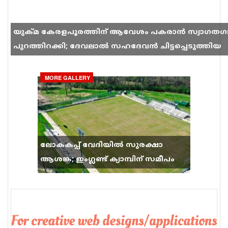
യുക്മ കേരളപൂരത്തിന് ആവേശം പകരാൻ സ്വാഗതഗ
പുറത്തിറക്കി; ദേവലാൽ സഹദേവൻ ചിട്ടപ്പെടുത്തിയ
ഗാനം സോഷ്യൽ മീഡിയയിൽ തരംഗമാകുന്നു
MORE GALLERY
ലോകകപ്പ് വേദിയിൽ സുരക്ഷാ
ആശങ്ക; ഇംഗ്ലണ്ട് ക്യാമ്പിന് സമീപം
വെടിവെപ്പ്, 9 പേർക്ക് പരിക്ക്