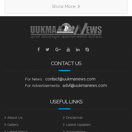
രണ്ടാമത്തെ ഹീറ്റ്സിൽ മത്സരിക്കുന്ന
Show More
കാരിച്ചാൽ, വേമ്പനാട്, നെടുമുടി എന്നീ
ടീമുകളെ പരിചയപ്പെടാം. ഹീറ്റ്സ് 2
കാരിച്ചാൽ ബാബു എബ്രഹാം
കളപ്പുരക്കൽ ക്യാപ്റ്റൻ ആയിട്ടുള്ള
സെവൻ സ്റ്റാർ ബോട്ട് ക്ലബ് കവൻട്രി
യുക്മ കേരള പൂരം വള്ളംകളി
CONTACT US
contact@uukmanews.com
For News:
advt@uukmanews.com
For Advertisements:
USEFUL LINKS
About Us
Disclaimer
Gallery
Latest Updates
Latest News
Associations