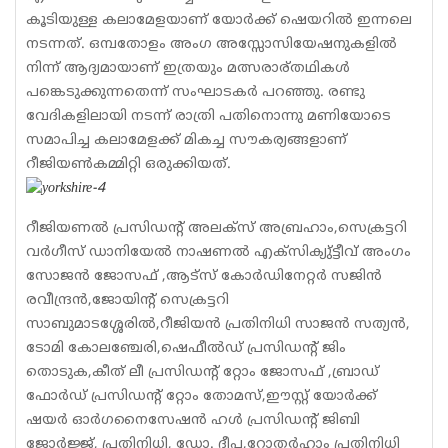
കൂടിയുള്ള കലാമേളയാണ് യോര്‍ക്ക് ഷെയറില്‍ ഇന്നലെ
നടന്നത്. ഒമ്പതോളം അംഗ അസ്സോസിയേഷനുകളില്‍
നിന്ന് ആദ്യമായാണ് ഇത്രയും മത്സരാര്തഥികള്‍
പങ്കെടുക്കുന്നതെന്ന് സംഘാടകര്‍ പറഞ്ഞു. രണ്ടു
വേദികളിലായി നടന്ന് രാത്രി പതിനൊന്നു മണിയോടെ
സമാപിച്ച കലാമേളക്ക് മികച്ച സൗകര്യങ്ങളാണ്
റീജിയണ്‍കമ്മിറ്റി ഒരുക്കിയത്.
റീജിയണല്‍ പ്രസിഡന്റ് അലക്‌സ് അബ്രഹാം,സെക്രട്ടറി
വര്‍ഗീസ് ഡാനിയേല്‍ നാഷണല്‍ എക്‌സിക്യു്ട്ടീവ് അംഗം
സോജന്‍ ജോസഫ് ,ആട്‌സ് കോര്‍ഡിനേറ്റര്‍ സജിന്‍
രവീന്ദ്രന്‍,ജോയിന്റ് സെക്രട്ടറി
സാബുമാടശ്ശേരില്‍,റീജിയന്‍ പ്രതിനിധി സാജന്‍ സത്യന്‍,
ടോമി കോലഞ്ചേരി,ഷെഫീല്‍ഡ് പ്രസിഡന്റ് ജിം
തൊടുക,കീത് ലീ പ്രസിഡന്റ് റ്റോം ജോസഫ് ,ബ്രാഡ്
ഫോര്‍ഡ് പ്രസിഡന്റ് റ്റോം തോമസ്,ഈസ്റ്റ് യോര്‍ക്ക്
ഷയര്‍ ഓര്‍ഗനൈസേഷന്‍ ഹള്‍ പ്രസിഡന്റ് ജിബി
ജോര്‍ജ്ജ്, പ്രതിനിധി, ഡോ. ദീപ,റോതര്‍ഹാം പ്രതിനിധി