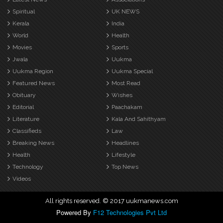
Spiritual
UK NEWS
Kerala
India
World
Health
Movies
Sports
Jwala
Uukma
Uukma Region
Uukma Special
Featured News
Most Read
Obituary
Wishes
Editorial
Paachakam
Literature
Kala And Sahithyam
Classifieds
Law
Breaking News
Headlines
Health
Lifestyle
Technology
Top News
Videos
All rights reserved. © 2017 uukmanews.com
Powered By
F12 Technologies Pvt Ltd