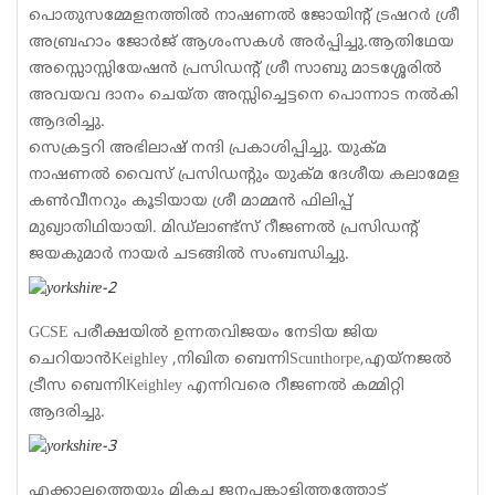
പൊതുസമ്മേളനത്തില്‍ നാഷണല്‍ ജോയിന്റ് ട്രഷറര്‍ ശ്രീ
അബ്രഹാം ജോര്‍ജ് ആശംസകള്‍ അര്‍പ്പിച്ചു.ആതിഥേയ
അസ്സൊസ്സിയേഷന്‍ പ്രസിഡന്റ് ശ്രീ സാബു മാടശ്ശേരില്‍
അവയവ ദാനം ചെയ്ത അസ്സിച്ചെട്ടനെ പൊന്നാട നല്‍കി
ആദരിച്ചു.
സെക്രട്ടറി അഭിലാഷ് നന്ദി പ്രകാശിപ്പിച്ചു. യുക്മ
നാഷണല്‍ വൈസ് പ്രസിഡന്റും യുക്മ ദേശീയ കലാമേള
കണ്‍വീനറും കൂടിയായ ശ്രീ മാമ്മന്‍ ഫിലിപ്പ്
മുഖ്യാതിഥിയായി. മിഡ്‌ലാണ്ട്‌സ് റീജണല്‍ പ്രസിഡന്റ്
ജയകുമാര്‍ നായര്‍ ചടങ്ങില്‍ സംബന്ധിച്ചു.
GCSE പരീക്ഷയില്‍ ഉന്നതവിജയം നേടിയ ജിയ
ചെറിയാന്‍Keighley ,നിഖിത ബെന്നിScunthorpe,എയ്‌നജല്‍
ട്രീസ ബെന്നിKeighley എന്നിവരെ റീജണല്‍ കമ്മിറ്റി
ആദരിച്ചു.
എക്കാലത്തെയും മികച്ച ജനപങ്കാളിത്തത്തോട്