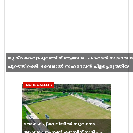
യുക്മ കേരളപൂരത്തിന് ആവേശം പകരാൻ സ്വാഗതഗ
പുറത്തിറക്കി; ദേവലാൽ സഹദേവൻ ചിട്ടപ്പെടുത്തിയ
ഗാനം സോഷ്യൽ മീഡിയയിൽ തരംഗമാകുന്നു
MORE GALLERY
ലോകകപ്പ് വേദിയിൽ സുരക്ഷാ
ആശങ്ക; ഇംഗ്ലണ്ട് ക്യാമ്പിന് സമീപം