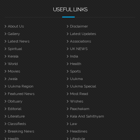
USEFUL LINKS
About Us
Disclaimer
Gallery
Latest Updates
Latest News
Associations
Spiritual
UK NEWS
Kerala
India
World
Health
Movies
Sports
Jwala
Uukma
Uukma Region
Uukma Special
Featured News
Most Read
Obituary
Wishes
Editorial
Paachakam
Literature
Kala And Sahithyam
Classifieds
Law
Breaking News
Headlines
Health
Lifestyle