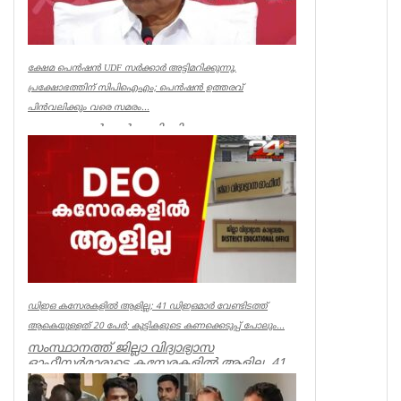
ക്ഷേമ പെൻഷൻ UDF സർക്കാർ അട്ടിമറിക്കുന്നു,
പ്രക്ഷോഭത്തിന് സിപിഐഎം; പെൻഷൻ ഉത്തരവ്
പിൻവലിക്കും വരെ സമരം...
ക്ഷേമ പെൻഷൻ അട്ടിമറിക്കാനുള്ള ബോധ
പൂർവമായ ശ്രമമാണ് യു ഡി എഫ് സർക്കാർ
നടത്തുന്നതെന്ന് സിപിഐഎം സംസ്ഥാ...
Kerala
ഡിഇഒ കസേരകളില്‍ ആളില്ല; 41 ഡിഇഒമാര്‍ വേണ്ടിടത്ത്
ആകെയുള്ളത് 20 പേര്‍; കുട്ടികളുടെ കണക്കെടുപ്പ് പോലും...
സംസ്ഥാനത്ത് ജില്ലാ വിദ്യാഭ്യാസ
ഓഫീസര്‍മാരുടെ കസേരകളില്‍ ആളില്ല. 41
ഡിഇഒമാരില്‍ നിലവില്‍ ഉള്ളത് 20 പ...