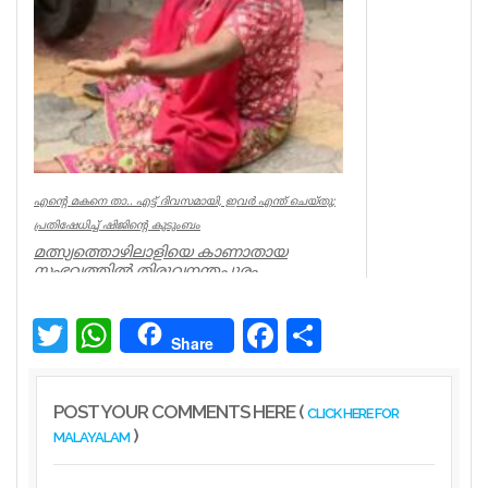
എന്റെ മകനെ താ.. എട്ട് ദിവസമായി, ഇവര്‍ എന്ത് ചെയ്തു;
പ്രതിഷേധിച്ച് ഷിജിന്റെ കുടുംബം
മത്സ്യത്തൊഴിലാളിയെ കാണാതായ
സംഭവത്തില്‍ തിരുവനന്തപുരം
മുതലപ്പൊഴിയില്‍ പ്രതിഷേധം ശക്തം.
കാണാതായ ഷിജിന...
Twitter
WhatsApp
Facebook
Share
Kerala
Share
POST YOUR COMMENTS HERE (
CLICK HERE FOR
)
MALAYALAM