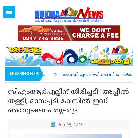
Sat, Aug 8, 2026
04:17 AM
Open
1 GBP =
128.35
Menu
Home
Latest News
Associations
Spiritual
UK NEWS
BREAKING NEWS
.
അനധികൃതമായി ജോലി ചെയ്തതിന് അറസ്റ്റിലാവുകയും 
Kerala
സിഎംആര്‍എല്ലിന് തിരിച്ചടി; അപ്പീല്‍
India
തള്ളി; മാസപ്പടി കേസില്‍ ഇഡി
അന്വേഷണം തുടരും
World
uukma
Jun 05, 2026
Movies