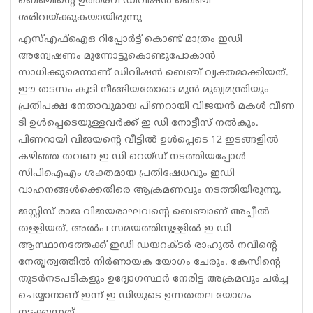
ബെഞ്ചിന്റെ ഉത്തരവ് ഡിവിഷന്‍ ബെഞ്ച്
ശരിവയ്ക്കുകയായിരുന്നു
എസ്എഫ്‌ഐഒ റിപ്പോര്‍ട്ട് കൊണ്ട് മാത്രം ഇഡി
അന്വേഷണം മുന്നോട്ടുകൊണ്ടുപോകാന്‍
സാധിക്കുമെന്നാണ് ഡിവിഷന്‍ ബെഞ്ച് വ്യക്തമാക്കിയത്.
ഈ തടസം കൂടി നീങ്ങിയതോടെ മുന്‍ മുഖ്യമന്ത്രിയും
പ്രതിപക്ഷ നേതാവുമായ പിണറായി വിജയന്‍ മകള്‍ വീണ
ടി ഉള്‍പ്പെടെയുള്ളവര്‍ക്ക് ഇ ഡി നോട്ടീസ് നല്‍കും.
പിണറായി വിജയന്റെ വീട്ടില്‍ ഉള്‍പ്പെടെ 12 ഇടങ്ങളില്‍
കഴിഞ്ഞ തവണ ഇ ഡി റെയ്ഡ് നടത്തിയപ്പോള്‍
സിപിഐഎം ശക്തമായ പ്രതിഷേധവും ഇഡി
വാഹനങ്ങള്‍ക്കെതിരെ ആക്രമണവും നടത്തിയിരുന്നു.
ജസ്റ്റിസ് രാജ വിജയരാഘവന്റെ ബെഞ്ചാണ് അപ്പീല്‍
തള്ളിയത്. അല്‍പ സമയത്തിനുള്ളില്‍ ഇ ഡി
ആസ്ഥാനത്തേക്ക് ഇഡി ഡയറക്ടര്‍ രാഹുല്‍ നവീന്റെ
നേതൃത്വത്തില്‍ നിര്‍ണായക യോഗം ചേരും. കേസിന്റെ
തുടര്‍നടപടികളും ഉദ്യോഗസ്ഥര്‍ നേരിട്ട അക്രമവും ചര്‍ച്ച
ചെയ്യാനാണ് ഇന്ന് ഇ ഡിയുടെ ഉന്നതതല യോഗം
നടക്കുന്നത്.