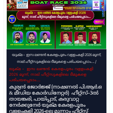
വിശദീകരണം. യുഡിഎഫ് സര്‍ക്കാരും പ്രമോഷന്‍
നടത്തുന്ന നടപടിക്രമം പൂര്‍ത്തിയാക്കിയിട്ടില്ല.
ഇതുമായി ബന്ധപ്പെട്ട നടപടി
പുരോഗമിക്കുന്നുവെന്നാണ് വിദ്യാഭ്യാസ വകുപ്പില്‍
നിന്ന് ലഭിക്കുന്ന വിവരം
യുക്മ – ഇസ ലണ്ടൻ കേരളപൂരം വളളംകളി 2026 മൂന്ന്,
നാല് ഹീറ്റ്സുകളിലെ ടീമുകളെ പരിചയപ്പെടാം….
/
യുക്മ – ഇസ ലണ്ടൻ കേരളപൂരം വളളംകളി
2026 മൂന്ന്, നാല് ഹീറ്റ്സുകളിലെ ടീമുകളെ
പരിചയപ്പെടാം….
കുര്യൻ ജോർജ്ജ് (നാഷണൽ പി.ആർ.ഒ
& മീഡിയ കോർഡിനേറ്റർ) ഹീറ്റ്സ്–3ൽ
തായങ്കരി, പായിപ്പാട്, കരുവാറ്റ
നേർക്കുനേർ യുക്മ കേരളപൂരം
വള്ളംകളി 2026-ലെ മൂന്നാം ഹീറ്റ്സ്