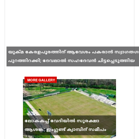
യുക്മ കേരളപൂരത്തിന് ആവേശം പകരാൻ സ്വാഗതഗ
പുറത്തിറക്കി; ദേവലാൽ സഹദേവൻ ചിട്ടപ്പെടുത്തിയ
ഗാനം സോഷ്യൽ മീഡിയയിൽ തരംഗമാകുന്നു
MORE GALLERY
ലോകകപ്പ് വേദിയിൽ സുരക്ഷാ
ആശങ്ക; ഇംഗ്ലണ്ട് ക്യാമ്പിന് സമീപം
വെടിവെപ്പ്, 9 പേർക്ക് പരിക്ക്