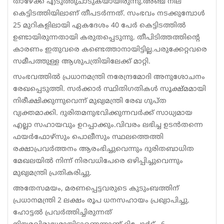
താഴേക്ക് എടുത്തുചാടുകയായിരുന്നു.അഞ്ച് നില
കെട്ടിടത്തിയിലാണ് തീപടർന്നത്. സംഭവം നടക്കുമ്പോൾ
25 മുറികളിലായി ഏകദേശം 40 പേർ കെട്ടിടത്തിൽ
ഉണ്ടായിരുന്നതായി കരുതപ്പെടുന്നു. തീപിടിത്തത്തിന്റെ
കാരണം ഇതുവരെ കണ്ടെത്താനായിട്ടില്ല.പരുക്കേറ്റവരെ
സമീപത്തുള്ള ആശുപത്രിയിലേക്ക് മാറ്റി.
സംഭവത്തിൽ പ്രധാനമന്ത്രി നരേന്ദ്രമോദി അനുശോചനം
രേഖപ്പെടുത്തി. സർക്കാർ സ്ഥിതിഗതികൾ സൂക്ഷ്മമായി
നിരീക്ഷിക്കുന്നുവെന്ന് മുഖ്യമന്ത്രി രേഖ ഗുപ്ത
വ്യക്തമാക്കി. ദുരിതമനുഭവിക്കുന്നവർക്ക് സാധ്യമായ
എല്ലാ സഹായവും ഉറപ്പാക്കും.വിവരം ലഭിച്ച ഉടൻതന്നെ
ഫയർഫോഴ്സും പൊലീസും സ്ഥലത്തെത്തി
രക്ഷാപ്രവർത്തനം ആരംഭിച്ചുവെന്നും ദുരിതബാധിത
മേഖലയിൽ നിന്ന് നിരവധിപേരെ ഒഴിപ്പിച്ചുവെന്നും
മുഖ്യമന്ത്രി പ്രതികരിച്ചു.
അതേസമയം, മരണപ്പെട്ടവരുടെ കുടുംബത്തിന്
പ്രധാനമന്ത്രി 2 ലക്ഷം രൂപ ധനസഹായം പ്രഖ്യാപിച്ചു.
ഹോട്ടൽ പ്രവർത്തിച്ചിരുന്നത്