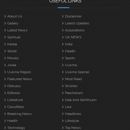
USEFUL LINKS
About Us
Disclaimer
Gallery
Latest Updates
Latest News
Associations
Spiritual
UK NEWS
Kerala
India
World
Health
Movies
Sports
Jwala
Uukma
Uukma Region
Uukma Special
Featured News
Most Read
Obituary
Wishes
Editorial
Paachakam
Literature
Kala And Sahithyam
Classifieds
Law
Breaking News
Headlines
Health
Lifestyle
Technology
Top News