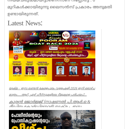
നിയമവിരുദ്ധമായിട്ടാണെന്നാണ് റിപ്പോർട്ട് . 6
മുറികൾക്കായിരുന്നു ലൈസൻസ് പ്രകാരം അനുമതി
ഉണ്ടായിരുന്നത്.
Latest News:
യുക്മ - ഇസ ലണ്ടൻ കേരളപൂരം വളളംകളി 2026 ഇനി ഒരാഴ്ച
മാത്രം.....ആറ്, ഏഴ് ഹീറ്റ്സുകളിലെ ടീമുകളെ പരിചയപ്...
കുര്യൻ ജോർജ്ജ് (നാഷണൽ പി.ആർ.ഒ &
മീഡിയ കോർഡിനേറ്റർ) യുക്മ - ഇസ
ലണ്ടൻ കേരളപൂരം വ...
Associations