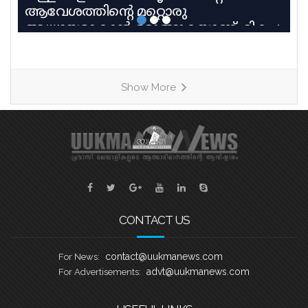
ആവേശത്തിന്റെ മറ്റൊരു
അധ്യായമാകാൻ ഒരുങ്ങുകയാണ്. മികച്ച
പാരമ്പര്യവും പരിശീലന മികവും
വിജയലക്ഷ്യവുമായി മൂന്ന് കരുത്തുറ്റ
ടീമുകളാണ് ഹീറ്റ്സ്–3ൽ നേർക്കുനേർ
Show More
എത്തുന്നത്. തായങ്കരി, പായിപ്പാട്,
കരുവാറ്റ എന്നീ ചരിത്രപ്രസിദ്ധമായ
ചുണ്ടൻവള്ളങ്ങളുടെ പേരിലാണ്
യുകെയിലെ പ്രമുഖ ബോട്ട് ക്ലബ്ബുകൾ
ശക്തി തെളിയിക്കാൻ എത്തുന്നത്.
തായങ്കരി – ബി എം എ ബോട്ട് ക്ലബ്ബ്,
ബാസറ്റ്ലോ
CONTACT US
contact@uukmanews.com
For News:
advt@uukmanews.com
For Advertisements: