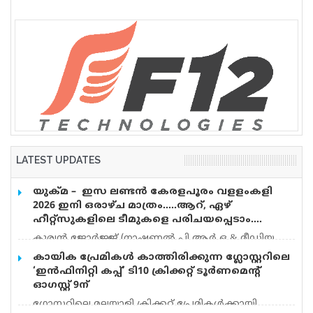
LATEST UPDATES
യുക്മ – ഇസ ലണ്ടൻ കേരളപൂരം വളളംകളി
2026 ഇനി ഒരാഴ്ച മാത്രം…..ആറ്, ഏഴ്
ഹീറ്റ്സുകളിലെ ടീമുകളെ പരിചയപ്പെടാം….
കുര്യൻ ജോർജ്ജ് (നാഷണൽ പി.ആർ.ഒ & മീഡിയ
കോർഡിനേറ്റർ) യുക്മ – ഇസ ലണ്ടൻ കേരളപൂരം
കായിക പ്രേമികള്‍ കാത്തിരിക്കുന്ന ഗ്ലോസ്റ്ററിലെ
വളളംകളി 2026 ഓഗസ്റ്റ് 15 ന് റോഥർഹാമിലെ
‘ഇന്‍ഫിനിറ്റി കപ്പ്’ ടി10 ക്രിക്കറ്റ് ടൂര്‍ണമെന്റ്
മാൻവേഴ്സ് തടാകത്തിൽ അരങ്ങേറുവാൻ
ഓഗസ്റ്റ് 9ന്
ദിവസങ്ങൾ അടുത്ത് വരവെ അതിൻ്റെ ആവേശം
ഗ്ലോസ്റ്ററിലെ മലയാളി ക്രിക്കറ്റ് പ്രേമികള്‍ക്കായി
ഓരോ നിമിഷവും കൂടി വരുമ്പോൾ ഇന്ന് രണ്ടാമത്തെ