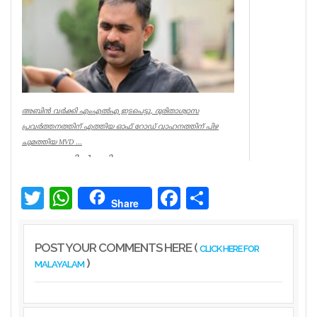
Kerala
അബിൻ വർക്കി എംഎൽഎ ഇടപെട്ടു, ദുരിതാശ്വാസ
പ്രവർത്തനത്തിന് എത്തിയ ഓഫ് റോഡ് വാഹനത്തിന് പിഴ
ചുമത്തിയ MVD ...
ആറന്മുളയിൽ ദുരിതാശ്വാസ
പ്രവർത്തനത്തിന് എത്തിയ ഓഫ് റോഡ്
വാഹനത്തിന് മോട്ടോർ വെഹിക്കിൾ
ഇൻസ്പെക്ടർ പിഴ ...
Twitter
WhatsApp
Facebook
Share
Share
Kerala
POST YOUR COMMENTS HERE (
CLICK HERE FOR
)
MALAYALAM