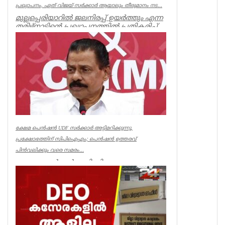
പ്രഖ്യാപനം, ഏത് വിജയ് സർക്കാർ ആയാലും തീരുമാനം നട...
മുല്ലപ്പെരിയാറിൽ ജലനിരപ്പ് ഉയർത്തും എന്ന
തമിഴ്നാടിന്റെ പ്രഖ്യാപനത്തിൽ പ്രതികരിച്ച്
മുൻമന്ത്രി എം എം...
Kerala
ക്ഷേമ പെൻഷൻ UDF സർക്കാർ അട്ടിമറിക്കുന്നു,
പ്രക്ഷോഭത്തിന് സിപിഐഎം; പെൻഷൻ ഉത്തരവ്
പിൻവലിക്കും വരെ സമരം...
ക്ഷേമ പെൻഷൻ അട്ടിമറിക്കാനുള്ള ബോധ
പൂർവമായ ശ്രമമാണ് യു ഡി എഫ് സർക്കാർ
നടത്തുന്നതെന്ന് സിപിഐഎം സംസ്ഥാ...
Kerala