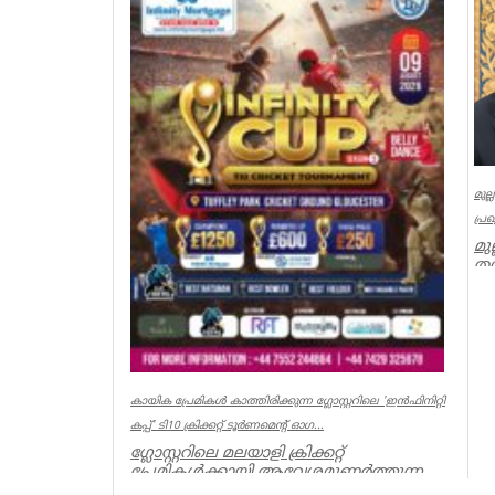
മുല
പ്ര
മു
തമ
മു
Ker
കായിക പ്രേമികള്‍ കാത്തിരിക്കുന്ന ഗ്ലോസ്റ്ററിലെ 'ഇന്‍ഫിനിറ്റി
കപ്പ്' ടി10 ക്രിക്കറ്റ് ടൂര്‍ണമെന്റ് ഓഗ...
ഗ്ലോസ്റ്ററിലെ മലയാളി ക്രിക്കറ്റ്
പ്രേമികള്‍ക്കായി ആവേശമുണര്‍ത്തുന്ന
'ഇന്‍ഫിനിറ്റി കപ്പ് - സീസണ്‍ 3'...