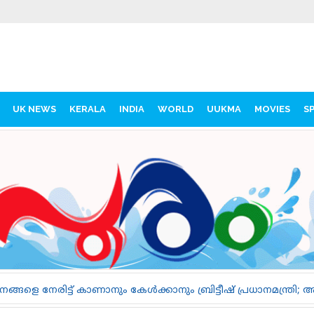
UK NEWS
KERALA
INDIA
WORLD
UUKMA
MOVIES
S
നും കേൾക്കാനും ബ്രിട്ടീഷ് പ്രധാനമന്ത്രി; ആൻഡി ബേൺഹാമിന്