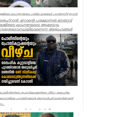
മുജ്തബ ഖാംനഈയുടെ പുതിയ ദൃശ്യങ്ങൾ പുറത്തുവിട്ട് ഇറാൻ
തെഹ്റാൻ: ഇറാന്റെ പരമോന്നത നേതാവ്
മുജ്തബ ഖാംനഇയുടെ ആരോഗ്യം
ഗുരുതരാവസ്ഥയിലാണെന്ന അഭ്യൂഹങ്ങൾ
പരക്കുന്ന...
World
പോലീസിന്റെയും പ്രോസിക്യൂഷന്റെയും വീഴ്ച; ലൈംഗിക
കുറ്റവാളിയെ പുറത്തിറങ്ങാൻ അനുവദിച്ചത് ലണ്ടനിൽ രണ്ട്
സ...
ലണ്ടൻ: ലണ്ടനിൽ രണ്ട് സ്ത്രീകളെ
കൊലപ്പെടുത്തിയ സംഭവത്തിൽ