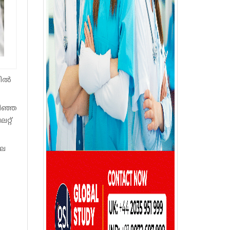
ല്‍
ഴിഞ്ഞ
റ്റ്
ലെ