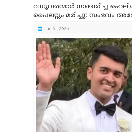
വധൂവരന്മാര്‍ സഞ്ചരിച്ച ഹെലി
പൈലറ്റും മരിച്ചു; സംഭവം അമേ
Jun 01, 2026