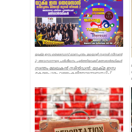
യുക്മ ഇസ തെരേസാസ് ഓണച്ചന്തം മലയാളി സുന്ദരി സീസൺ
2; അവസാനഘട്ട പരിശീലനം പൂർത്തിയാക്കി മത്സരാർത്ഥികൾ
സ്വന്തം ലേഖകൻ സ്വിൻഡൻ: യുക്മ ഇസ
കേരളപ്പൂരം വള്ളംകളിയോടനുബന്ധിച്ച്
ആഗസ്റ്റ് 15ന് റോതർഹാമിലെ മാൻവേ...
uukma