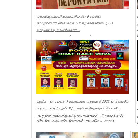
അനധികൃതമായി കുടിയേറിയതിന്റെ പേരിൽ
ആറുമാസത്തിനിടെ കാനഡ നാടു കടത്തിയത് 3,323
ഇന്ത്യക്കാരെ, നടപടി കാത്ത...
ഓട്ടോവ: അനധികൃതമായി
കുടിയേറിയതിന്റെ പേരിൽ
ആറുമാസത്തിനിടെ കാനഡ
നാടുകടത്തിയത് 3,323 ഇന്ത്യക്കാരെ. കാന...
World
യുക്മ - ഇസ ലണ്ടൻ കേരളപൂരം വളളംകളി 2026 ഇനി ഒരാഴ്ച
മാത്രം.....ആറ്, ഏഴ് ഹീറ്റ്സുകളിലെ ടീമുകളെ പരിചയപ്...
കുര്യൻ ജോർജ്ജ് (നാഷണൽ പി.ആർ.ഒ &
മീഡിയ കോർഡിനേറ്റർ) യുക്മ - ഇസ
ലണ്ടൻ കേരളപൂരം വ...
Breaking News