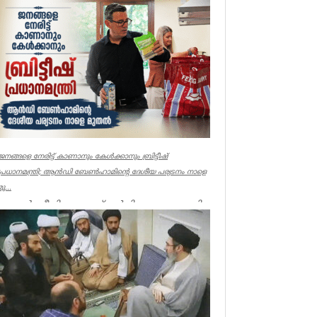
ജനങ്ങളെ നേരിട്ട് കാണാനും കേൾക്കാനും ബ്രിട്ടീഷ്
പ്രധാനമന്ത്രി; ആൻഡി ബേൺഹാമിന്റെ ദേശീയ പര്യടനം നാളെ
മു...
ലണ്ടൻ: ജീവിതച്ചെലവ് വർധിക്കുന്നതുമായി
ബന്ധപ്പെട്ട ജനങ്ങളുടെ ആശങ്കകൾ
നേരിട്ടറിയാനും കേൾക്കാനും ബ്രിട...
UK NEWS