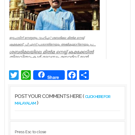
ഇടപാടിന് നേതൃത്വം വഹിച്ചു? ശബരിമല മില്‍മ നെയ്യ്
ക്രമക്കേട്; പി എസ് പ്രശാന്തിനേയും അജികുമാറിനേയും പ്ര...
ശബരിമലയിലെ മില്‍മ നെയ്യ് ക്രമക്കേടില്‍
തിരുവിതാംകൂര്‍ ദേവസ്വം ബോര്‍ഡ് മുന്‍
പ്രസിഡന്റ് പി എസ് പ്രശാ...
Kerala
Twitter
WhatsApp
Facebook
Share
Share
POST YOUR COMMENTS HERE (
CLICK HERE FOR
)
MALAYALAM
Press Esc to close