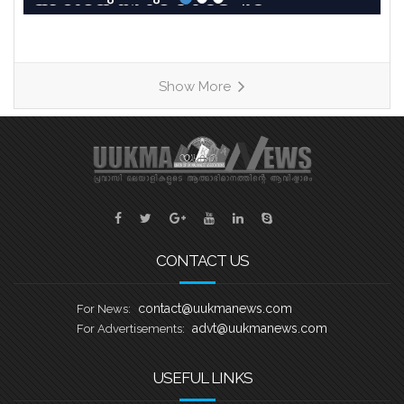
ആറാമത് യുക്മ കേരളപൂരം
വള്ളംകളിയിൽ 27 ടീമുകൾ 9
ഹീറ്റുകളിലായി മാറ്റുരയ്ക്കും. ഓരോ
ടീമും കഠിന പരിശീലനത്തിന്റെ
Show More
അവസാനഘട്ടത്തിലാണ്. കേരളത്തിലെ
ചുണ്ടൻവള്ളം പാരമ്പര്യം
നിലനിർത്തിക്കൊണ്ട്, യുകെയിലെ
വിവിധ ബോട്ട് ക്ലബ്ബുകളെ
പ്രതിനിധീകരിക്കുന്ന ടീമുകൾ കുട്ടനാടൻ
ഗ്രാമങ്ങളുടെ പേരിലുള്ള
വള്ളങ്ങളിലാണ് മത്സരിക്കുന്നത്. ഓരോ
ഹീറ്റിലെയും ആദ്യ രണ്ട് സ്ഥാനക്കാർ
CONTACT US
അടുത്ത
contact@uukmanews.com
For News:
advt@uukmanews.com
For Advertisements:
USEFUL LINKS