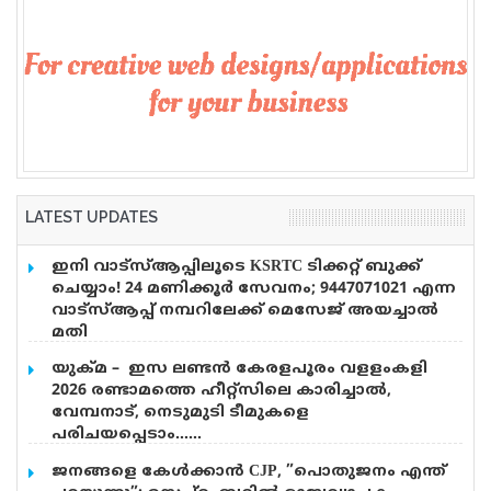
LATEST UPDATES
ഇനി വാട്‌സ്ആപ്പിലൂടെ KSRTC ടിക്കറ്റ് ബുക്ക്
ചെയ്യാം! 24 മണിക്കൂർ സേവനം; 9447071021 എന്ന
വാട്സ്ആപ്പ് നമ്പറിലേക്ക് മെസേജ് അയച്ചാൽ
മതി
എഐ സാങ്കേതികവിദ്യ പ്രയോജനപ്പെടുത്തി
യുക്മ – ഇസ ലണ്ടൻ കേരളപൂരം വളളംകളി
കെഎസ്ആർടിസിയെ പുതിയ യുഗത്തിലേക്ക്
2026 രണ്ടാമത്തെ ഹീറ്റ്സിലെ കാരിച്ചാൽ,
നയിക്കുകയാണ് ലക്ഷ്യമെന്ന് ഗതാഗത മന്ത്രി സി.പി
വേമ്പനാട്, നെടുമുടി ടീമുകളെ
ജോൺ. കെഎസ്ആർടിസിയുടെ എഐ അധിഷ്ഠിത
പരിചയപ്പെടാം……
വാട്‌സ്ആപ്പ് ടിക്കറ്റിങ് സംവിധാനം, 24 മണിക്കൂറും
കുര്യൻ ജോർജ്ജ് (നാഷണൽ പി.ആർ.ഒ & മീഡിയ
പ്രവർത്തിക്കുന്ന 149 എന്ന ടോൾഫ്രീ കസ്റ്റമർ കെയർ
ജനങ്ങളെ കേൾക്കാൻ CJP, ”പൊതുജനം എന്ത്
കോർഡിനേറ്റർ) യുക്മ – ഇസ ലണ്ടൻ കേരളപൂരം