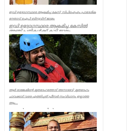
ഇഡി ഉദ്യോഗസ്ഥരെ ആക്രമിച്ച കേസ്; സിപിഐഎം പ്രാദേശിക
നേതാവ് ഐപി ബിനുവിന് ജാമ്യം
ഇഡി ഉദ്യോഗസ്ഥരെ ആക്രമിച്ച കേസില്‍
അഞ്ച് പ്രതികള്‍ക്ക് കൂടി ജാമ്യം.
സിപിഐഎം നേതാവ് ഐപി ബിനു ഉള്‍പ്പട...
Kerala
ആര്‍ രാജേഷിന്റെ മൃതദേഹത്തോട് അനാദരവ്; മൃതദേഹം
ചാവക്കാട് വരെ എത്തിച്ചത് ഫ്രീസര്‍ സംവിധാനം ഇല്ലാത്ത
ആം...
കണ്ണൂര്‍ ചെറുപുഴയില്‍
രക്ഷാപ്രവര്‍ത്തനത്തിനിടെ ജീവന്‍ നഷ്ടമായ
നീന്തല്‍ പരിശീലകന്‍ ആര്‍ രാജേഷിന്റെ മ...
Latest News