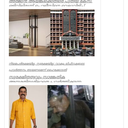
അർജുൻ ആയങ്കിക്കെതിരെ പുതിയ കേസ്.
ഒളിവിലിരുന്ന് പൊലീസിനെ വെല്ലുവിളിച്ച്
ഭീഷണിപ്പെടുത്തിയതിനാണ് കേസ്....
Kerala
നിയമപരിരക്ഷയില്ല, സുരക്ഷയില്ല: വാക്വം ലിഫ്റ്റുകളുടെ
പ്രവര്‍ത്തനം തടയണമെന്ന് ഹൈക്കോടതി
സുരക്ഷിതത്വവും സാങ്കേതിക
അനുമതിയുമില്ലാതെ പ്രവര്‍ത്തിക്കുന്ന
അനധികൃത വാക്വം ലിഫ്റ്റുകളുടെ പ്രവര്‍ത്...
Kerala