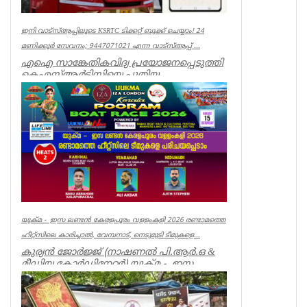
ഇനി വാട്‌സ്ആപ്പിലൂടെ KSRTC ടിക്കറ്റ് ബുക്ക് ചെയ്യാം! 24
മണിക്കൂർ സേവനം; 9447071021 എന്ന വാട്സ്ആപ്പ് ...
എഐ സാങ്കേതികവിദ്യ പ്രയോജനപ്പെടുത്തി
കെഎസ്ആർടിസിയെ പുതിയ
യുഗത്തിലേക്ക് നയിക്കുകയാണ് ലക്ഷ്യമെന്ന്
ഗതാ...
Kerala
യുക്മ - ഇസ ലണ്ടൻ കേരളപൂരം വളളംകളി 2026 രണ്ടാമത്തെ
ഹീറ്റ്സിലെ കാരിച്ചാൽ, വേമ്പനാട്, നെടുമുടി ടീമുകളെ...
കുര്യൻ ജോർജ്ജ് (നാഷണൽ പി.ആർ.ഒ &
മീഡിയ കോർഡിനേറ്റർ) യുക്മ - ഇസ
ലണ്ടൻ കേരളപൂരം വ...
Associations