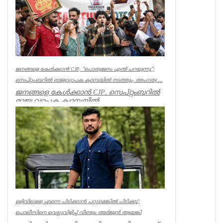
ജനങ്ങളെ കേൾക്കാൻ CJP, ”പൊതുജനം എന്ത് പറയുന്നു”;
സെപ്റ്റംബറിൽ രാജ്യവ്യാപക ക്യാമ്പയിൽ നടത്തും, അംഗത്വ ...
ജനങ്ങളെ കേൾക്കാൻ CJP. സെപ്റ്റംബറിൽ
രാജ്യ വ്യാപക ക്യാമ്പയിൽ
നടത്തും.”പൊതുജനം എന്ത് പറയുന്നു” എന്ന
പേ...
India
ഒളിവിലുള്ള എന്നെ പിടിക്കാൻ പറ്റുമെങ്കിൽ പിടിക്കൂ’;
പൊലീസിനെ വെല്ലുവിളിച്ച് വീണ്ടും അർജുൻ ആയങ്കി