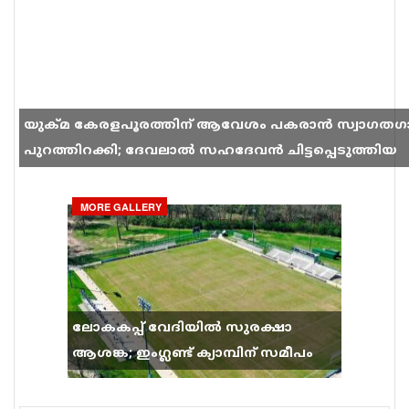
യുക്മ കേരളപൂരത്തിന് ആവേശം പകരാൻ സ്വാഗതഗ
പുറത്തിറക്കി; ദേവലാൽ സഹദേവൻ ചിട്ടപ്പെടുത്തിയ
ഗാനം സോഷ്യൽ മീഡിയയിൽ തരംഗമാകുന്നു
MORE GALLERY
ലോകകപ്പ് വേദിയിൽ സുരക്ഷാ
ആശങ്ക; ഇംഗ്ലണ്ട് ക്യാമ്പിന് സമീപം
വെടിവെപ്പ്, 9 പേർക്ക് പരിക്ക്