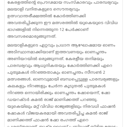
കേരളത്തിൻ്റെ പ്രൌഢമായ സംസ്‌കാരവും പാരമ്പര്യവും
മലയാളി വനിതകളുടെ സൌന്ദര്യവും
ഉത്സവാന്തരീക്ഷത്തിൽ കോർത്തിണക്കി
അവതരിപ്പിക്കുന്ന ഈ മത്സരത്തിൽ യുകെയുടെ വിവിധ
ഭാഗങ്ങളിൽ നിന്നെത്തുന്ന 12 പേർക്കാണ്
അവസരമൊരുങ്ങുന്നത്.
മലയാളികളുടെ ഏറ്റവും പ്രധാന ആഘോഷമായ ഓണം
അടിസ്ഥാനമാക്കിയാണ് ഇത്തവണയും ഓണച്ചന്തം
അണിയറയിൽ ഒരുങ്ങുന്നത്. കേരളീയ തനിമയും
പാരമ്പര്യവും ആധുനികതയും കോർത്തിണക്കി ഏറെ
പുതുമകൾ നിറഞ്ഞതാകും ഓണച്ചന്തം സീസൺ 2
മത്സരങ്ങൾ. ഓണവുമായി ബന്ധപ്പെട്ടുള്ള പാരമ്പര്യങ്ങളും
കലകളും നിറങ്ങളും ചേർന്ന കൂടുതൽ പുതുമകൾ
നിറഞ്ഞ ഒന്നായിരിക്കും ഓണച്ചന്തം ഷോയെന്ന്, ഷോ
ഡയറക്ടർ കമൽ രാജ് മാണിക്കത്ത് പറഞ്ഞു.
യുകെയിലും മറ്റ് വിവിധ രാജ്യങ്ങളിലും നിരവധി ഫാഷൻ
ഷോകൾ വിജയകരമായി അവതരിപ്പിച്ച കമൽ രാജ്
മാണിക്കത്ത് ഫാഷൻ ഷോ രംഗത്ത് ഏറെ