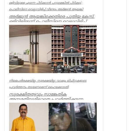
ഒളിവിലുള്ള എന്നെ പിടിക്കാൻ പറ്റുമെങ്കിൽ പിടിക്കൂ’;
പൊലീസിനെ വെല്ലുവിളിച്ച് വീണ്ടും അർജുൻ ആയങ്കി
അർജുൻ ആയങ്കിക്കെതിരെ പുതിയ കേസ്.
ഒളിവിലിരുന്ന് പൊലീസിനെ വെല്ലുവിളിച്ച്
ഭീഷണിപ്പെടുത്തിയതിനാണ് കേസ്....
Kerala
നിയമപരിരക്ഷയില്ല, സുരക്ഷയില്ല: വാക്വം ലിഫ്റ്റുകളുടെ
പ്രവര്‍ത്തനം തടയണമെന്ന് ഹൈക്കോടതി
സുരക്ഷിതത്വവും സാങ്കേതിക
അനുമതിയുമില്ലാതെ പ്രവര്‍ത്തിക്കുന്ന
അനധികൃത വാക്വം ലിഫ്റ്റുകളുടെ പ്രവര്‍ത്...
Kerala