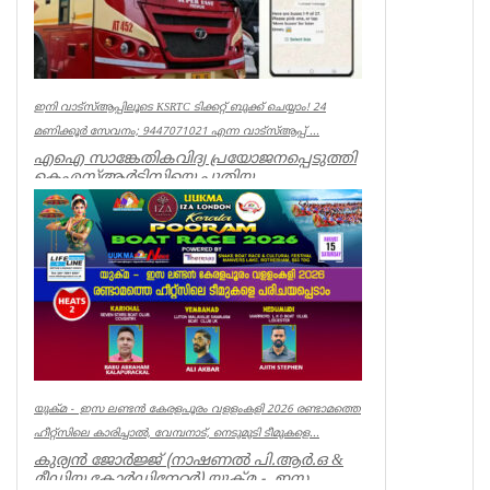
ഇനി വാട്‌സ്ആപ്പിലൂടെ KSRTC ടിക്കറ്റ് ബുക്ക് ചെയ്യാം! 24
മണിക്കൂർ സേവനം; 9447071021 എന്ന വാട്സ്ആപ്പ് ...
എഐ സാങ്കേതികവിദ്യ പ്രയോജനപ്പെടുത്തി
കെഎസ്ആർടിസിയെ പുതിയ
യുഗത്തിലേക്ക് നയിക്കുകയാണ് ലക്ഷ്യമെന്ന്
ഗതാ...
Kerala
യുക്മ - ഇസ ലണ്ടൻ കേരളപൂരം വളളംകളി 2026 രണ്ടാമത്തെ
ഹീറ്റ്സിലെ കാരിച്ചാൽ, വേമ്പനാട്, നെടുമുടി ടീമുകളെ...
കുര്യൻ ജോർജ്ജ് (നാഷണൽ പി.ആർ.ഒ &
മീഡിയ കോർഡിനേറ്റർ) യുക്മ - ഇസ