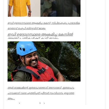
ഇഡി ഉദ്യോഗസ്ഥരെ ആക്രമിച്ച കേസ്; സിപിഐഎം പ്രാദേശിക
നേതാവ് ഐപി ബിനുവിന് ജാമ്യം
ഇഡി ഉദ്യോഗസ്ഥരെ ആക്രമിച്ച കേസില്‍
അഞ്ച് പ്രതികള്‍ക്ക് കൂടി ജാമ്യം.
സിപിഐഎം നേതാവ് ഐപി ബിനു ഉള്‍പ്പട...
Kerala
ആര്‍ രാജേഷിന്റെ മൃതദേഹത്തോട് അനാദരവ്; മൃതദേഹം
ചാവക്കാട് വരെ എത്തിച്ചത് ഫ്രീസര്‍ സംവിധാനം ഇല്ലാത്ത
ആം...
കണ്ണൂര്‍ ചെറുപുഴയില്‍
രക്ഷാപ്രവര്‍ത്തനത്തിനിടെ ജീവന്‍ നഷ്ടമായ