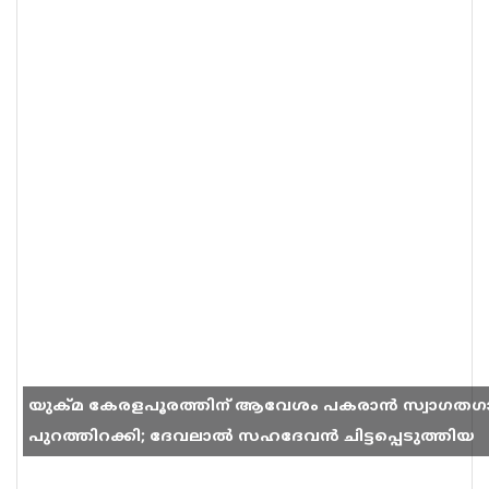
യുക്മ കേരളപൂരത്തിന് ആവേശം പകരാൻ സ്വാഗതഗ
പുറത്തിറക്കി; ദേവലാൽ സഹദേവൻ ചിട്ടപ്പെടുത്തിയ
ഗാനം സോഷ്യൽ മീഡിയയിൽ തരംഗമാകുന്നു