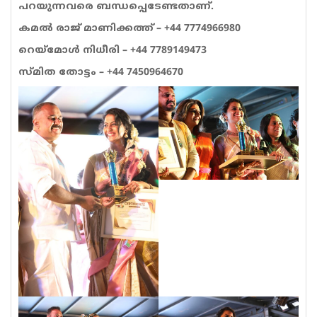
പറയുന്നവരെ ബന്ധപ്പെടേണ്ടതാണ്.
കമൽ രാജ് മാണിക്കത്ത് – +44 7774966980
റെയ്‌മോൾ നിധീരി – +44 7789149473
സ്‌മിത തോട്ടം – +44 7450964670