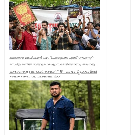
ലണ്ടൻ കേരളപൂരം വ...
Associations
ജനങ്ങളെ കേൾക്കാൻ CJP, ”പൊതുജനം എന്ത് പറയുന്നു”;
സെപ്റ്റംബറിൽ രാജ്യവ്യാപക ക്യാമ്പയിൽ നടത്തും, അംഗത്വ ...
ജനങ്ങളെ കേൾക്കാൻ CJP. സെപ്റ്റംബറിൽ
രാജ്യ വ്യാപക ക്യാമ്പയിൽ
നടത്തും.”പൊതുജനം എന്ത് പറയുന്നു” എന്ന
പേ...
India