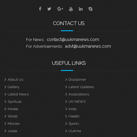
ഗ്രാമങ്ങളുടെ പേരിലുള്ള
വള്ളങ്ങളിലാണ് മത്സരിക്കുന്നത്. ഓരോ
ഹീറ്റിലെയും ആദ്യ രണ്ട് സ്ഥാനക്കാർ
CONTACT US
അടുത്ത
contact@uukmanews.com
For News:
advt@uukmanews.com
For Advertisements:
USEFUL LINKS
About Us
Disclaimer
Gallery
Latest Updates
Latest News
Associations
Spiritual
UK NEWS
Kerala
India
World
Health
Movies
Sports
Jwala
Uukma