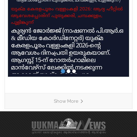
ആവേശപ്പോരിന് പുതുക്കരി, ചമ്പക്കുളം, പുളിങ്കുന്ന്
/
യുക്മ കേരളപൂരം വള്ളംകളി 2026: ആദ്യ ഹീറ്റിൽ
ആവേശപ്പോരിന് പുതുക്കരി, ചമ്പക്കുളം,
പുളിങ്കുന്ന്
കുര്യൻ ജോർജ്ജ് (നാഷണൽ പി.ആർ.ഒ
& മീഡിയ കോർഡിനേറ്റർ) യുക്മ
കേരളപൂരം വള്ളംകളി 2026-ന്റെ
ആവേശം ദിനംപ്രതി ഉയരുകയാണ്.
ആഗസ്റ്റ് 15-ന് റോതർഹാമിലെ
മാൻവേഴ്സ് ലേക്കിൽ നടക്കുന്ന
ആറാമത് യുക്മ കേരളപൂരം
വള്ളംകളിയിൽ 27 ടീമുകൾ 9
ഹീറ്റുകളിലായി മാറ്റുരയ്ക്കും. ഓരോ
ടീമും കഠിന പരിശീലനത്തിന്റെ
Show More
അവസാനഘട്ടത്തിലാണ്. കേരളത്തിലെ
ചുണ്ടൻവള്ളം പാരമ്പര്യം
നിലനിർത്തിക്കൊണ്ട്, യുകെയിലെ
വിവിധ ബോട്ട് ക്ലബ്ബുകളെ
പ്രതിനിധീകരിക്കുന്ന ടീമുകൾ കുട്ടനാടൻ