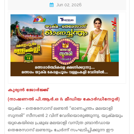
Jun 02, 2026
Sports
Jwala
Classifieds
Law
Gallery
കുര്യൻ ജോർജ്ജ്
(നാഷണൽ പി.ആർ.ഒ & മീഡിയ കോർഡിനേറ്റർ)
യുക്‌മ – തെരേസാസ് ലണ്ടൻ “ഓണച്ചന്തം മലയാളി
സുന്ദരി” സീസൺ 2 വിന് വേദിയൊരുങ്ങുന്നു. യുക്മയും
യുകെയിലെ പ്രമുഖ മലയാളി വസ്‌ത്ര ബ്രാൻഡായ
തെരേസാസ് ലണ്ടനും ചേർന്ന് സംഘടിപ്പിക്കുന്ന ഈ