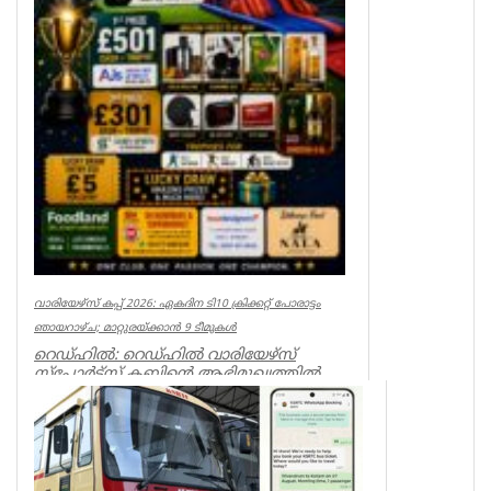
വാരിയേഴ്സ് കപ്പ് 2026: ഏകദിന ടി10 ക്രിക്കറ്റ് പോരാട്ടം
ഞായറാഴ്ച; മാറ്റുരയ്ക്കാൻ 9 ടീമുകൾ
റെഡ്ഹിൽ: റെഡ്ഹിൽ വാരിയേഴ്സ്
സ്പോർട്സ് ക്ലബ്ബിന്റെ ആഭിമുഖ്യത്തിൽ
സംഘടിപ്പിക്കുന്ന ‘വാരിയേഴ്സ് കപ...
Associations