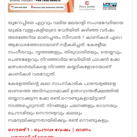
യൂറോപ്പിലെ ഏറ്റവും വലിയ മലയാളി സംഗമവേദിയായ
യുക്മ വള്ളംകളിയുടെ വേദിയിൽ കഴിഞ്ഞ വർഷം
അരങ്ങേറിയ ഓണച്ചന്തം സീസൺ 1 കാണികൾ ഏറെ
ആവേശത്തോടെയാണ് സ്വീകരിച്ചത്. കേരളീയ
സംഗീതവും, നൃത്തങ്ങളും, തിരുവാതിരയും, തെയ്യവും,
ചെണ്ടമേളവും നിറഞ്ഞാടിയ വേദിയിൽ ഫാഷൻ ഷോ
മത്സരാർത്ഥികളെ നിറഞ്ഞ കയ്യടികളോടെയാണ്
കാണികൾ വരവേറ്റത്.
കേരളത്തിൻ്റെ കലാ സാംസ്‌കാരിക പാരമ്പര്യങ്ങളെ
ഓണത്തെ അടിസ്ഥാനമാക്കി ഉത്സവാന്തരീക്ഷത്തിൽ
തയ്യാറാക്കുന്ന ഷോ രണ്ട് റൌണ്ടുകളായിട്ടാണ്
നടത്തപ്പെടുന്നത്. നിറങ്ങളും ചലനങ്ങളും ഭാവനയും
പ്രൌഢിയും സൌന്ദര്യവും കലയും
സമന്വയിക്കുന്നതായിരിക്കും രണ്ട് റൌണ്ടുകളും.
റൌണ്ട് 1 – പ്രൌഢ വേഷം | ഓണം