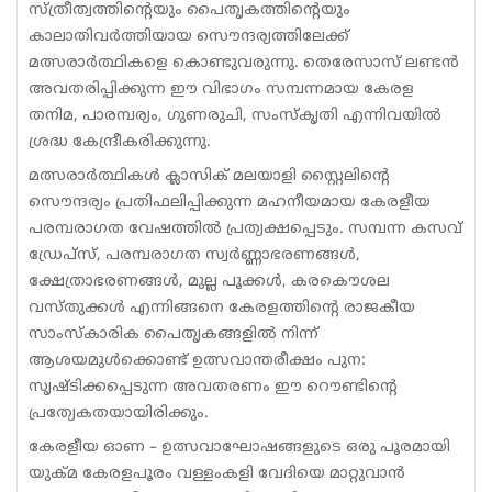
സ്ത്രീത്വത്തിന്റെയും പൈതൃകത്തിന്റെയും
കാലാതിവർത്തിയായ സൌന്ദര്യത്തിലേക്ക്
മത്സരാർത്ഥികളെ കൊണ്ടുവരുന്നു. തെരേസാസ് ലണ്ടൻ
അവതരിപ്പിക്കുന്ന ഈ വിഭാഗം സമ്പന്നമായ കേരള
തനിമ, പാരമ്പര്യം, ഗുണരുചി, സംസ്‌കൃതി എന്നിവയിൽ
ശ്രദ്ധ കേന്ദ്രീകരിക്കുന്നു.
മത്സരാർത്ഥികൾ ക്ലാസിക് മലയാളി സ്റ്റൈലിന്റെ
സൌന്ദര്യം പ്രതിഫലിപ്പിക്കുന്ന മഹനീയമായ കേരളീയ
പരമ്പരാഗത വേഷത്തിൽ പ്രത്യക്ഷപ്പെടും. സമ്പന്ന കസവ്
ഡ്രേപ്സ്, പരമ്പരാഗത സ്വർണ്ണാഭരണങ്ങൾ,
ക്ഷേത്രാഭരണങ്ങൾ, മുല്ല പൂക്കൾ, കരകൌശല
വസ്തുക്കൾ എന്നിങ്ങനെ കേരളത്തിന്റെ രാജകീയ
സാംസ്കാരിക പൈതൃകങ്ങളിൽ നിന്ന്
ആശയമുൾക്കൊണ്ട് ഉത്സവാന്തരീക്ഷം പുന:
സൃഷ്‌ടിക്കപ്പെടുന്ന അവതരണം ഈ റൌണ്ടിൻ്റെ
പ്രത്യേകതയായിരിക്കും.
കേരളീയ ഓണ – ഉത്സവാഘോഷങ്ങളുടെ ഒരു പൂരമായി
യുക്മ കേരളപൂരം വള്ളംകളി വേദിയെ മാറ്റുവാൻ