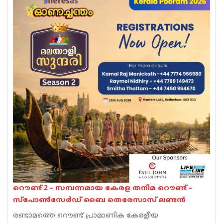
റൌണ്ട് 2 – സമ്പന്നമായ കേരള തനിമ റൌണ്ട് –
സ്പോൺസേർഡ് ബൈ തെരേസാസ് ലണ്ടൻ
രണ്ടാമത്തെ റൌണ്ട് പ്രാമാണിക കേരളീയ