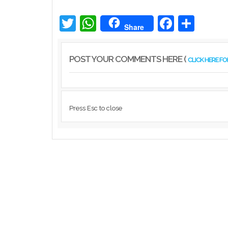
പ്രവർത്തനത്തിന് എത്തിയ ഓഫ് റോഡ്
വാഹനത്തിന് മോട്ടോർ വെഹിക്കിൾ
ഇൻസ്പെക്ടർ പിഴ ...
Twitter
WhatsApp
Facebook
Share
Share
Kerala
POST YOUR COMMENTS HERE (
CLICK HERE F
Press Esc to close