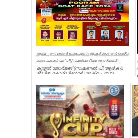
യുക്മ - ഇസ ലണ്ടൻ കേരളപൂരം വളളംകളി 2026 ഇനി ഒരാഴ്ച
മാത്രം.....ആറ്, ഏഴ് ഹീറ്റ്സുകളിലെ ടീമുകളെ പരിചയപ്...
കുര്യൻ ജോർജ്ജ് (നാഷണൽ പി.ആർ.ഒ &
മീഡിയ കോർഡിനേറ്റർ) യുക്മ - ഇസ
ലണ്ടൻ കേരളപൂരം വ...
Associations