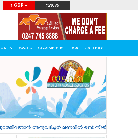
1 GBP =
128.35
PORTS
JWALA
CLASSIFIEDS
LAW
GALLERY
 ലണ്ടനിൽ രണ്ട് സ്ത്രീകളെ കൊലപ്പെടുത്തുന്നതിലേക്ക് നയിച്