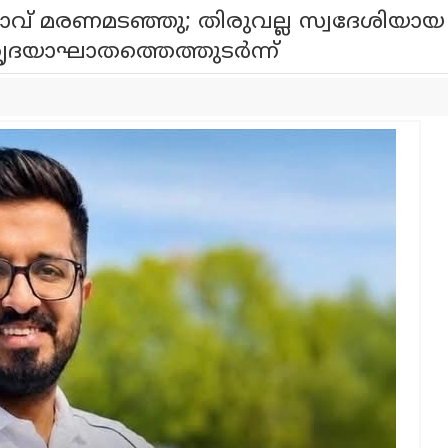
ാവ് മരണമടഞ്ഞു; തിരുവല്ല സ്വദേശിയായ
ദയാഘാതത്തെത്തുടർന്ന്