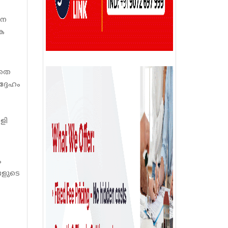
നെ
കെ
ാതെ
ദ്ദേഹം
ളി
ം
ങളുടെ