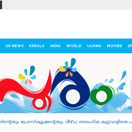
UK NEWS
KERALA
INDIA
WORLD
UUKMA
MOVIES
S
യും വീഴ്ച; ലൈംഗിക കുറ്റവാളിയെ പുറത്തിറങ്ങാൻ അനുവദിച്ചത്