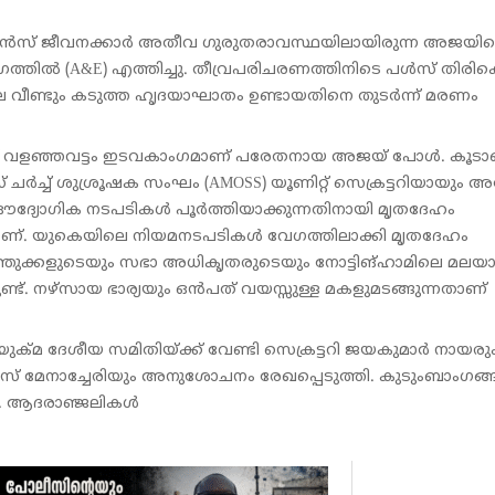
ംബുലന്‍സ് ജീവനക്കാര്‍ അതീവ ഗുരുതരാവസ്ഥയിലായിരുന്ന അജയി
ല്‍ (A&E) എത്തിച്ചു. തീവ്രപരിചരണത്തിനിടെ പള്‍സ് തിരി
്നാലെ വീണ്ടും കടുത്ത ഹൃദയാഘാതം ഉണ്ടായതിനെ തുടര്‍ന്ന് മരണം
ര്‍ച്ച് വളഞ്ഞവട്ടം ഇടവകാംഗമാണ് പരേതനായ അജയ് പോള്‍. കൂട
്‌സ് ചര്‍ച്ച് ശുശ്രൂഷക സംഘം (AMOSS) യൂണിറ്റ് സെക്രട്ടറിയായും അ
ഔദ്യോഗിക നടപടികള്‍ പൂര്‍ത്തിയാക്കുന്നതിനായി മൃതദേഹം
ുകയാണ്. യുകെയിലെ നിയമനടപടികള്‍ വേഗത്തിലാക്കി മൃതദേഹം
ുഹൃത്തുക്കളുടെയും സഭാ അധികൃതരുടെയും നോട്ടിങ്ഹാമിലെ മലയാ
ടുണ്ട്. നഴ്‌സായ ഭാര്യയും ഒന്‍പത് വയസ്സുള്ള മകളുമടങ്ങുന്നതാണ്
മ ദേശീയ സമിതിയ്ക്ക് വേണ്ടി സെക്രട്ടറി ജയകുമാർ നായരു
 ലൂയിസ് മേനാച്ചേരിയും അനുശോചനം രേഖപ്പെടുത്തി. കുടുംബാംഗങ്
നു…. ആദരാഞ്ജലികൾ