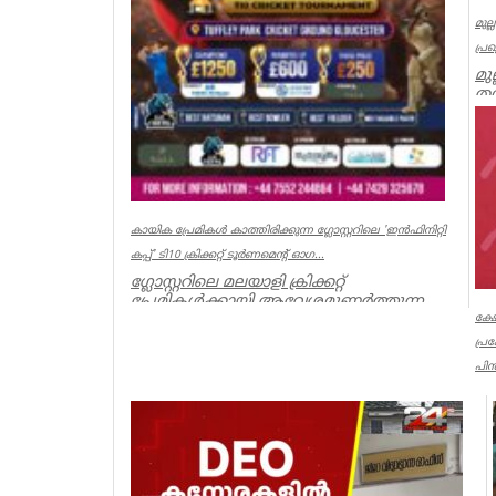
മുല
പ്ര
മു
തമ
മു
Ker
കായിക പ്രേമികള്‍ കാത്തിരിക്കുന്ന ഗ്ലോസ്റ്ററിലെ 'ഇന്‍ഫിനിറ്റി
കപ്പ്' ടി10 ക്രിക്കറ്റ് ടൂര്‍ണമെന്റ് ഓഗ...
ഗ്ലോസ്റ്ററിലെ മലയാളി ക്രിക്കറ്റ്
പ്രേമികള്‍ക്കായി ആവേശമുണര്‍ത്തുന്ന
'ഇന്‍ഫിനിറ്റി കപ്പ് - സീസണ്‍ 3'...
ക്ഷ
പ്
Associations
പിൻ
ക്
പൂ
നട
Ker