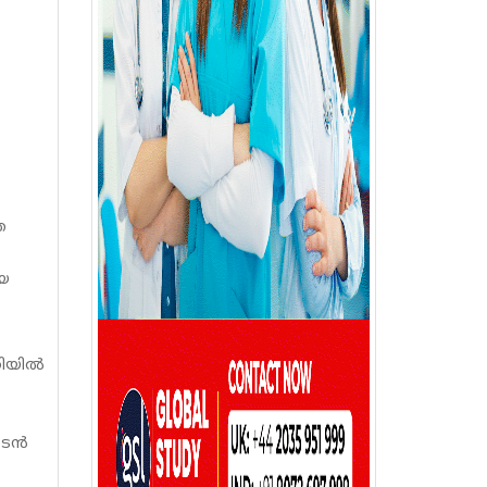
െ
ായ
യില്‍
ടന്‍