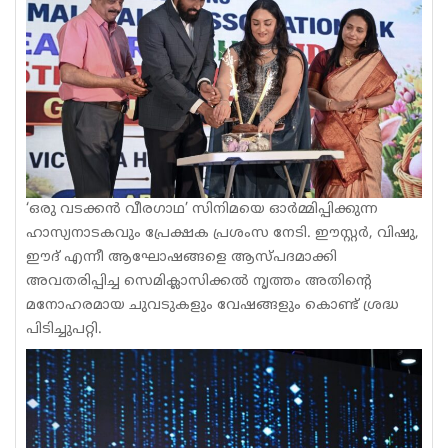
‘ഒരു വടക്കൻ വീരഗാഥ’ സിനിമയെ ഓർമ്മിപ്പിക്കുന്ന
ഹാസ്യനാടകവും പ്രേക്ഷക പ്രശംസ നേടി. ഈസ്റ്റർ, വിഷു,
ഈദ് എന്നീ ആഘോഷങ്ങളെ ആസ്പദമാക്കി
അവതരിപ്പിച്ച സെമിക്ലാസിക്കൽ നൃത്തം അതിന്റെ
മനോഹരമായ ചുവടുകളും വേഷങ്ങളും കൊണ്ട് ശ്രദ്ധ
പിടിച്ചുപറ്റി.