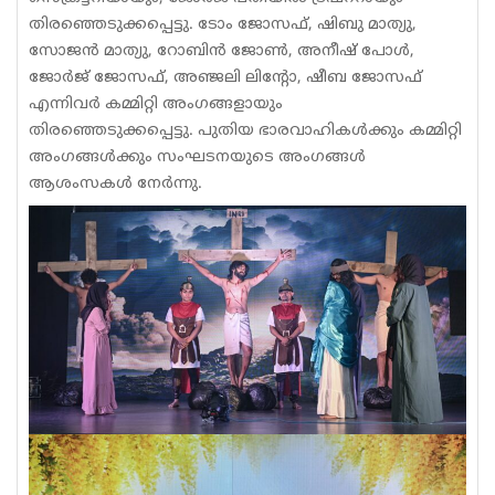
തിരഞ്ഞെടുക്കപ്പെട്ടു. ടോം ജോസഫ്, ഷിബു മാത്യു,
സോജൻ മാത്യു, റോബിൻ ജോൺ, അനീഷ് പോൾ,
ജോർജ് ജോസഫ്, അഞ്ജലി ലിന്റോ, ഷീബ ജോസഫ്
എന്നിവർ കമ്മിറ്റി അംഗങ്ങളായും
തിരഞ്ഞെടുക്കപ്പെട്ടു. പുതിയ ഭാരവാഹികൾക്കും കമ്മിറ്റി
അംഗങ്ങൾക്കും സംഘടനയുടെ അംഗങ്ങൾ
ആശംസകൾ നേർന്നു.