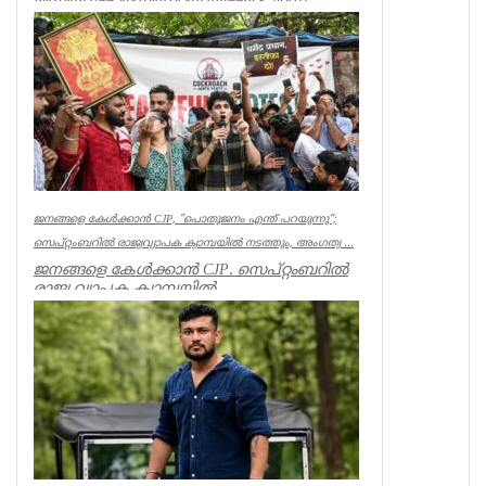
മീഡിയ കോർഡിനേറ്റർ) യുക്മ - ഇസ
ലണ്ടൻ കേരളപൂരം വ...
Associations
ജനങ്ങളെ കേൾക്കാൻ CJP, ”പൊതുജനം എന്ത് പറയുന്നു”;
സെപ്റ്റംബറിൽ രാജ്യവ്യാപക ക്യാമ്പയിൽ നടത്തും, അംഗത്വ ...
ജനങ്ങളെ കേൾക്കാൻ CJP. സെപ്റ്റംബറിൽ
രാജ്യ വ്യാപക ക്യാമ്പയിൽ
നടത്തും.”പൊതുജനം എന്ത് പറയുന്നു” എന്ന
പേ...
India