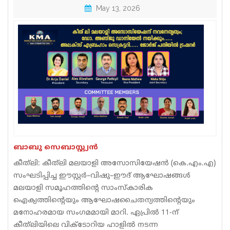
May 13, 2026
Sports
Jwala
Classifieds
Law
Gallery
ബാബു സെബാസ്റ്റ്യൻ
കീത്‌ലി: കീത്‌ലി മലയാളി അസോസിയേഷൻ (കെ.എം.എ)
സംഘടിപ്പിച്ച ഈസ്റ്റർ–വിഷു–ഈദ് ആഘോഷങ്ങൾ
മലയാളി സമൂഹത്തിന്റെ സാംസ്‌കാരിക
ഐക്യത്തിന്റെയും ആഘോഷചൈതന്യത്തിന്റെയും
മനോഹരമായ സംഗമമായി മാറി. ഏപ്രിൽ 11-ന്
കീത്‌ലിയിലെ വിക്ടോറിയ ഹാളിൽ നടന്ന