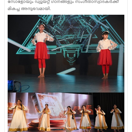
സോളോയും ഡ്യൂയറ്റ് ഗാനങ്ങളും സംഗീതാസ്വാദകർക്ക്
മികച്ച അനുഭവമായി.