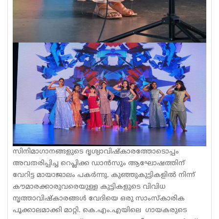
സിനിമാഗാനങ്ങളുടെ ദൃശ്യാവിഷ്കാരത്തോടൊപ്പം
അവതരിപ്പിച്ച റെപ്ലിക്ക ഡാൻസും ആഘോഷത്തിന്
വേറിട്ട മായാജാലം പകർന്നു. കുഞ്ഞുകുട്ടികളിൽ നിന്ന്
കൗമാരക്കാരുവരെയുള്ള കുട്ടികളുടെ വിവിധ
നൃത്താവിഷ്കാരങ്ങൾ വേദിയെ ഒരു സാംസ്‌കാരിക
പൂക്കാലമാക്കി മാറ്റി. കെ.എം.എയിലെ ഗായകരുടെ