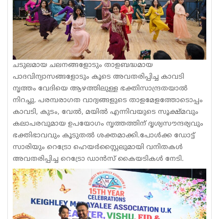
ചടുലമായ ചലനങ്ങളോടും താളബദ്ധമായ
പാദവിന്യാസങ്ങളോടും കൂടെ അവതരിപ്പിച്ച കാവടി
നൃത്തം വേദിയെ ആഴത്തിലുള്ള ഭക്തിസാന്ദ്രതയാൽ
നിറച്ചു. പരമ്പരാഗത വാദ്യങ്ങളുടെ താളമേളത്തോടൊപ്പം
കാവടി, കുടം, വേൽ, മയിൽ എന്നിവയുടെ സൂക്ഷ്മവും
കലാപരവുമായ ഉപയോഗം നൃത്തത്തിന് ദൃശ്യസൗന്ദര്യവും
ഭക്തിഭാവവും കൂടുതൽ ശക്തമാക്കി.പോൾക്ക ഡോട്ട്
സാരിയും റെട്രോ ഹെയർസ്റ്റൈലുമായി വനിതകൾ
അവതരിപ്പിച്ച റെട്രോ ഡാൻസ് കൈയടികൾ നേടി.