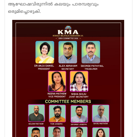
ആഘോഷവിരുന്നിൽ കലയും പാരമ്പര്യവും
ഒരുമിച്ചൊഴുകി.