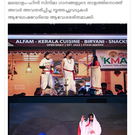
മലയാളം–ഹിന്ദി സിനിമാ ഗാനങ്ങളുടെ താളത്തിനൊത്ത്
അവർ അവതരിപ്പിച്ച നൃത്തച്ചുവടുകൾ
ആഘോഷവേദിയെ ആവേശഭരിതമാക്കി.