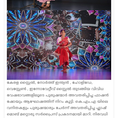
കേരള സ്റ്റൈൽ, നോർത്ത് ഇന്ത്യൻ , ഹോളിഡേ,
വെസ്റ്റേൺ , ഇന്നോവേറ്റീവ് സ്റ്റൈൽ തുടങ്ങിയ വിവിധ
വേഷഭാവങ്ങളിലൂടെ പുരുഷന്മാർ അവതരിപ്പിച്ച ഫാഷൻ
ഷോയും ആഘോഷത്തിന് നിറം കൂട്ടി. കെ.എം.എ യിലെ
വനിതകളും പുരുഷന്മാരും ചേർന്ന് അവതരിപ്പിച്ച ഫ്ലാഷ്
മൊബ് മറ്റൊരു സർപ്രൈസ് പ്രകടനമായി മാറി. നിരവധി