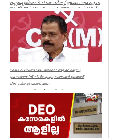
മുല്ലപ്പെരിയാറിൽ ജലനിരപ്പ് ഉയർത്തും എന്ന
തമിഴ്നാടിന്റെ പ്രഖ്യാപനത്തിൽ പ്രതികരിച്ച്
മുൻമന്ത്രി എം എം...
Kerala
ക്ഷേമ പെൻഷൻ UDF സർക്കാർ അട്ടിമറിക്കുന്നു,
പ്രക്ഷോഭത്തിന് സിപിഐഎം; പെൻഷൻ ഉത്തരവ്
പിൻവലിക്കും വരെ സമരം...
ക്ഷേമ പെൻഷൻ അട്ടിമറിക്കാനുള്ള ബോധ
പൂർവമായ ശ്രമമാണ് യു ഡി എഫ് സർക്കാർ
നടത്തുന്നതെന്ന് സിപിഐഎം സംസ്ഥാ...
Kerala