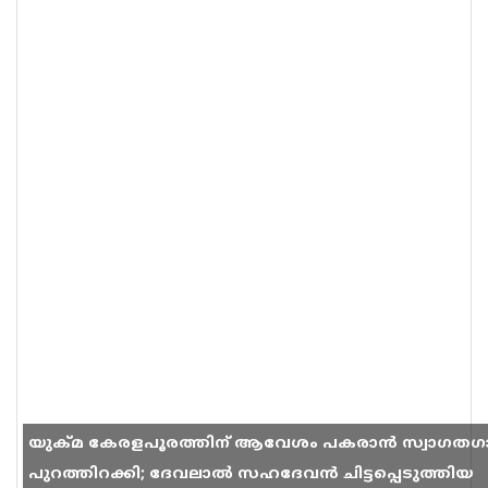
യുക്മ കേരളപൂരത്തിന് ആവേശം പകരാൻ സ്വാഗതഗ
പുറത്തിറക്കി; ദേവലാൽ സഹദേവൻ ചിട്ടപ്പെടുത്തിയ