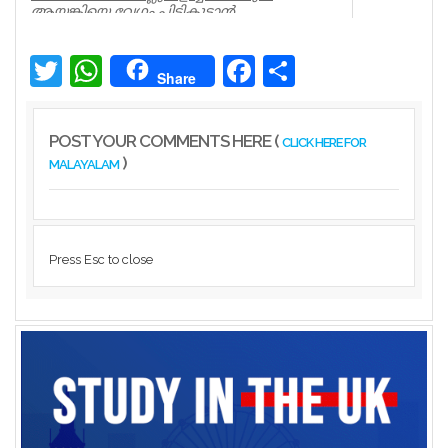
ആയങ്കിയെ വേഗം പിടികൂടാന്‍
ആഭ്യന്തരമന്ത്രി രമേശ് ചെന്നിത്തലയുടെ
നിര...
Twitter
WhatsApp
Facebook
Share
Kerala
Share
POST YOUR COMMENTS HERE (
CLICK HERE FOR
)
MALAYALAM
Press Esc to close