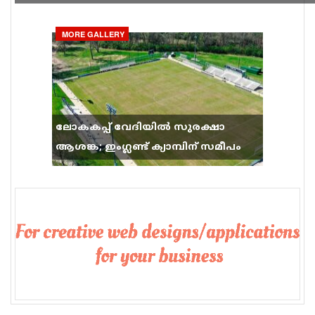
ഗാനം സോഷ്യൽ മീഡിയയിൽ തരംഗമാകുന്നു
MORE GALLERY
ലോകകപ്പ് വേദിയിൽ സുരക്ഷാ
ആശങ്ക; ഇംഗ്ലണ്ട് ക്യാമ്പിന് സമീപം
വെടിവെപ്പ്, 9 പേർക്ക് പരിക്ക്