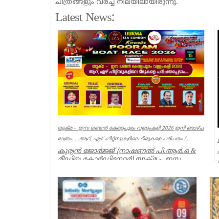
ചിത്രങ്ങളും വരച്ച നിലയിലായിരുന്നു.
Latest News:
യുക്മ - ഇസ ലണ്ടൻ കേരളപൂരം വളളംകളി 2026 ഇനി ഒരാഴ്ച
മാത്രം.....ആറ്, ഏഴ് ഹീറ്റ്സുകളിലെ ടീമുകളെ പരിചയപ്...
കുര്യൻ ജോർജ്ജ് (നാഷണൽ പി.ആർ.ഒ &
മീഡിയ കോർഡിനേറ്റർ) യുക്മ - ഇസ
ലണ്ടൻ കേരളപൂരം വ...
Associations