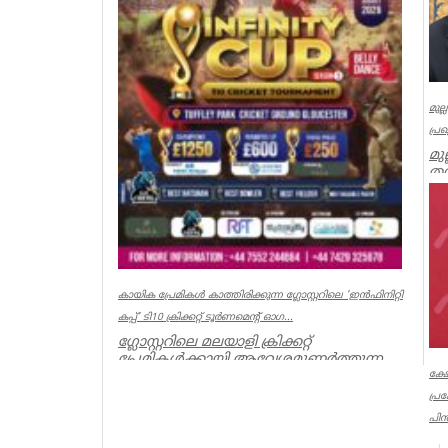
മുല
പ്ര
മു
തമ
മു
Ker
കായിക പ്രേമികള്‍ കാത്തിരിക്കുന്ന ഗ്ലോസ്റ്ററിലെ 'ഇന്‍ഫിനിറ്റി
കപ്പ്' ടി10 ക്രിക്കറ്റ് ടൂര്‍ണമെന്റ് ഓഗ...
ഗ്ലോസ്റ്ററിലെ മലയാളി ക്രിക്കറ്റ്
പ്രേമികള്‍ക്കായി ആവേശമുണര്‍ത്തുന്ന
'ഇന്‍ഫിനിറ്റി കപ്പ് - സീസണ്‍ 3'...
ക്ഷ
പ്
Associations
പിൻ
ക്