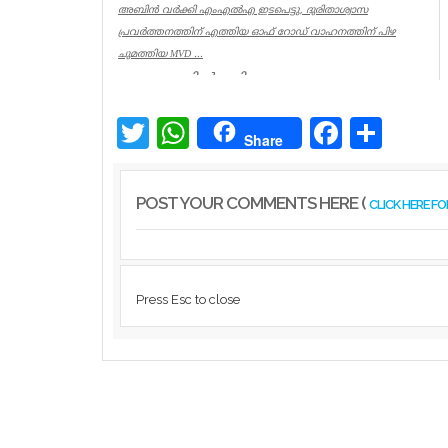
അബിൻ വർക്കി എംഎൽഎ ഇടപെട്ടു, ദുരിതാശ്വാസ
പ്രവർത്തനത്തിന് എത്തിയ ഓഫ് റോഡ് വാഹനത്തിന് പിഴ
ചുമത്തിയ MVD ...
ആറന്മുളയിൽ ദുരിതാശ്വാസ
പ്രവർത്തനത്തിന് എത്തിയ ഓഫ് റോഡ്
വാഹനത്തിന് മോട്ടോർ വെഹിക്കിൾ
ഇൻസ്പെക്ടർ പിഴ ...
Twitter
WhatsApp
Facebook
Share
Share
Kerala
POST YOUR COMMENTS HERE (
CLICK HERE F
Press Esc to close