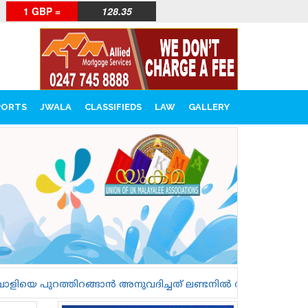
1 GBP =
128.35
PORTS
JWALA
CLASSIFIEDS
LAW
GALLERY
ൻ അനുവദിച്ചത് ലണ്ടനിൽ രണ്ട് സ്ത്രീകളെ കൊലപ്പെടുത്തുന്നത