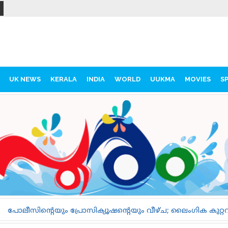
UK NEWS
KERALA
INDIA
WORLD
UUKMA
MOVIES
S
രോസിക്യൂഷന്റെയും വീഴ്ച; ലൈംഗിക കുറ്റവാളിയെ പുറത്തിറങ്ങാ