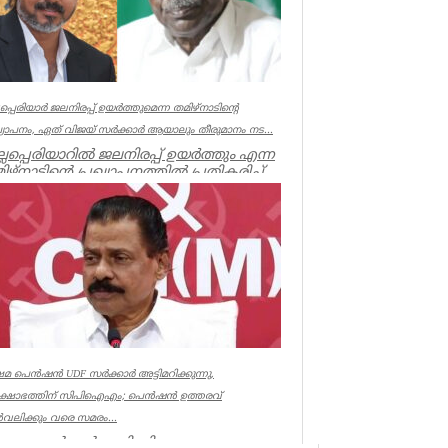
്ലപ്പെരിയാർ ജലനിരപ്പ് ഉയർത്തുമെന്ന തമിഴ്നാടിന്റെ
ഖ്യാപനം, ഏത് വിജയ് സർക്കാർ ആയാലും തീരുമാനം നട...
ല്ലപ്പെരിയാറിൽ ജലനിരപ്പ് ഉയർത്തും എന്ന
ിഴ്നാടിന്റെ പ്രഖ്യാപനത്തിൽ പ്രതികരിച്ച്
ൻമന്ത്രി എം എം...
ala
േമ പെൻഷൻ UDF സർക്കാർ അട്ടിമറിക്കുന്നു,
രക്ഷോഭത്തിന് സിപിഐഎം; പെൻഷൻ ഉത്തരവ്
വലിക്കും വരെ സമരം...
ഷേമ പെൻഷൻ അട്ടിമറിക്കാനുള്ള ബോധ