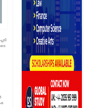
്പടി
ോടെ
ൽ
കര