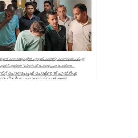
ർവമായ ശ്രമമാണ് യു ഡി എഫ് സർക്കാർ
ത്തുന്നതെന്ന് സിപിഐഎം സംസ്ഥാ...
ala
തുണ്ട് കടലാസുകളില്‍ എഴുതി കടത്തി; കാണാതെ പഠിച്ചു’;
എന്‍ടിഎയിലെ ‘ വിദഗ്ധര്‍’ ചോദ്യപ്പേപ്പര്‍ ചോര്‍ത്ത...
നീറ്റ് ചോദ്യപേപ്പര്‍ ചോര്‍ന്നത് എന്‍ടിഎ
ഓഫീസിലെ കോണ്‍ഫിഡന്‍ഷ്യല്‍
സെക്ഷനില്‍ നിന്ന് എന്ന് സിബിഐ. എന...
Kerala