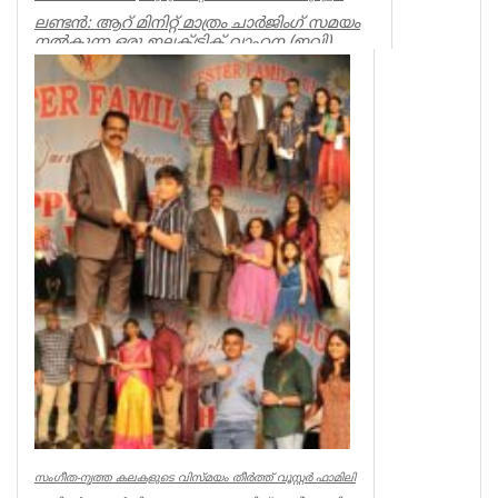
ലണ്ടൻ: ആറ് മിനിറ്റ് മാത്രം ചാർജിംഗ് സമയം
നൽകുന്ന ഒരു ഇലക്ട്രിക് വാഹന (ഇവി)
ബാറ്ററി ഒരു എനർജി ടെക്നോ...
Uncategorized
സംഗീത-നൃത്ത കലകളുടെ വിസ്മയം തീർത്ത് വൂസ്റ്റർ ഫാമിലി