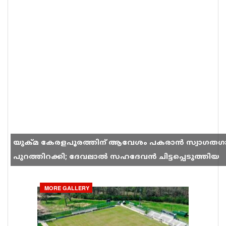
യുക്മ കേരളപൂരത്തിന് ആവേശം പകരാൻ സ്വാഗതഗ
പുറത്തിറക്കി; ദേവലാൽ സഹദേവൻ ചിട്ടപ്പെടുത്തിയ
ഗാനം സോഷ്യൽ മീഡിയയിൽ തരംഗമാകുന്നു
MORE GALLERY