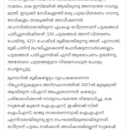
സമയം. കെ ഇസ്മയിൽ ആയിരുന്നു അന്നത്തെ റവന്യൂ
Sports
മന്ത്രി. ഇടുക്കി ദേവികുളത്ത് ഒരു പട്ടയവിതരണം നടന്നു.
Jwala
ദേവികുളം താലൂക്കിൽ അഡീഷണൽ
തഹസിൽദാരായിരുന്ന എംഐ രവീന്ദ്രനാണ് പട്ടയങ്ങൾ
Classifieds
പതിച്ചുനൽകിയത്. 530 പട്ടയങ്ങൾ അന്ന് വിതരണം
ചെയ്തു. 4251 ഹെക്ടർ ഭൂമിയായിരുന്നു അത്. എന്നാൽ,
Law
ഭൂമി പതിവ് ലംഘിച്ചുകൊണ്ട് ചോദിക്കുന്നവർക്കെല്ലാം
Gallery
പട്ടയങ്ങൾ പതിച്ചുനൽകി എന്ന് ആരോപണം ഉയർന്നു.
അതോടെ പട്ടയങ്ങളുടെ നിയമസാധുത ചോദ്യം
ചെയ്യപ്പെട്ടു.
മൂന്നാറിൽ ഭൂമികയ്യേറ്റം വ്യാപകമാണെന്ന
റിപ്പോർട്ടുകളുടെ അടിസ്ഥാനത്തിൽ 2007ൽ മുഖ്യമന്ത്രി
ആയിരുന്ന വിഎസ് അച്യുതാനന്ദൻ കയേറ്റം
പരിശോധിക്കാൻ ദൗത്യസംഘത്തെ നിയോഗിച്ചു. കെ
സുരേഷ്‌ കുമാർ ഐഎഎസ്‌, ഋഷിരാജ്‌ സിങ്‌
ഐപിഎസ്‌, രാജു നാരായണസ്വാമി ഐഎഎസ്‌
എന്നിവരായിരുന്നു ഈ സംഘത്തിലുണ്ടായിരുന്നത്‌.
രവീന്ദ്രന് പട്ടയം നൽകാൻ അധികാരമില്ലെന്ന് സുരേഷ്