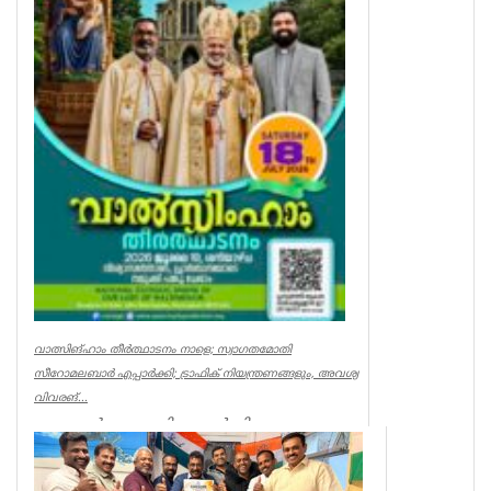
വാത്സിങ്ഹാം തീർത്ഥാടനം നാളെ; സ്വാഗതമോതി
സീറോമലബാർ എപ്പാർക്കി; ട്രാഫിക് നിയന്ത്രണങ്ങളും, അവശ്യ
വിവരങ്...
അപ്പച്ചൻ കണ്ണഞ്ചിറ വാൽസിങ്ങാം: ആഗോള
തലത്തിൽ മരിയൻ പുണ്യകേന്ദ്രങ്ങളിൽ
ഏറെ വിഖ്യാതവും, അനുഗ്രഹങ്ങള...