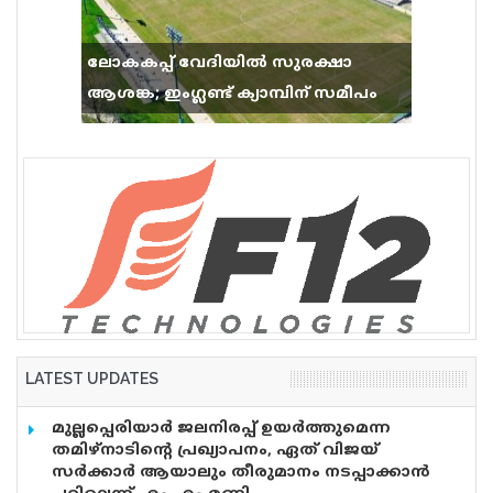
ലോകകപ്പ് വേദിയിൽ സുരക്ഷാ
ആശങ്ക; ഇംഗ്ലണ്ട് ക്യാമ്പിന് സമീപം
വെടിവെപ്പ്, 9 പേർക്ക് പരിക്ക്
LATEST UPDATES
മുല്ലപ്പെരിയാർ ജലനിരപ്പ് ഉയർത്തുമെന്ന
തമിഴ്നാടിന്റെ പ്രഖ്യാപനം, ഏത് വിജയ്
സർക്കാർ ആയാലും തീരുമാനം നടപ്പാക്കാൻ