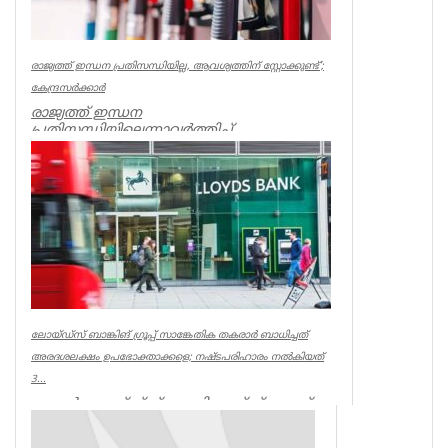
രാജ്യത്ത് ഇന്ധന പ്രതിസന്ധിയില്ല, ആവശ്യത്തിന് സ്റ്റോക്കുണ്ട്’;
കേന്ദ്രസര്‍ക്കാര്‍
രാജ്യത്ത് ഇന്ധന
പ്രതിസന്ധിയില്ലെന്നാവര്‍ത്തിച്ച്
കേന്ദ്രസര്‍ക്കാര്‍. പെട്രോള്‍, ഡീസല്‍,
എല്‍പിജി, പ...
Uncategorized
ലോയ്ഡ്‌സ് ബാങ്കിങ് ഗ്രൂപ്പ് സാങ്കേതിക തകരാർ ബാധിച്ചത്
അരദശലക്ഷം ഉപഭോക്താക്കളെ; നഷ്ടപരിഹാരം നൽകിയത്
3...
ലണ്ടൻ: ലോയ്ഡ്‌സ്, ഹാലിഫാക്‌സ്, ബാങ്ക്
ഓഫ് സ്കോട്ട്‌ലൻഡ് എന്നിവയിലെ
ഏകദേശം അര ദശലക്ഷം ഉപഭോക്താക്കൾ