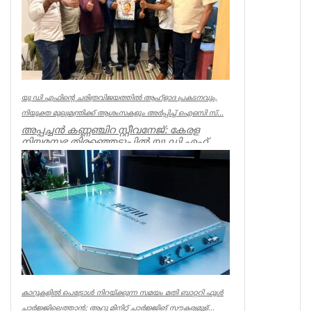
Uncategorized
യു ഡി എഫിന്റെ ചരിത്രവിജയത്തിൽ ആഹ്ളാദ പ്രകടനവും,
നിയുക്ത മുഖ്യമന്ത്രിക്ക് ആശംസകളും അർപ്പിച്ച് ഐഒസി സ്...
അപ്പച്ചൻ കണ്ണഞ്ചിറ സ്റ്റീവനേജ്: കേരള
നിയമസഭ തിരഞ്ഞെടുപ്പിൽ യു ഡി എഫ്
നേടിയ ചരിത്രവിജയം ആഘോഷമാക്ക...
Uncategorized
കാറുകളിൽ പെട്രോൾ നിറയ്ക്കുന്ന സമയം മതി ബാറ്ററി ഫുൾ
ചാർജ്ജിലെത്താൻ; ആറു മിനിറ്റ് ചാർജ്ജിങ് സൗകര്യമുള്...