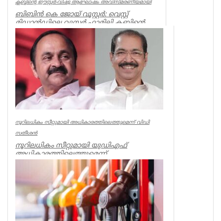
ക്ലബ്ബിന്റെ ഈസ്റ്റർ-വിഷു ആഘോഷം അവിസ്മരണീയമായി
ബിബിൻ കെ ജോയ് വൂസ്റ്റർ: വെസ്റ്റ്
മിഡ്ലാൻഡിലെ വൂസ്റ്റർ ഫാമിലി ക്ലബ്ബിന്റെ
നേതൃത്വത്തിൽ കുട്ടികളും...
Uncategorized
നൂറിലധികം സീറ്റുമായി അധികാരത്തിലെത്തുമെന്ന് വിഡി
സതീശൻ
നൂറിലധികം സീറ്റുമായി യുഡിഎഫ്
അധികാരത്തിലെത്തുമെന്ന്
പ്രതിപക്ഷനേതാവ് വി ഡി സതീശൻ.
ജനവികാരം കൃത്യമായി...
Uncategorized