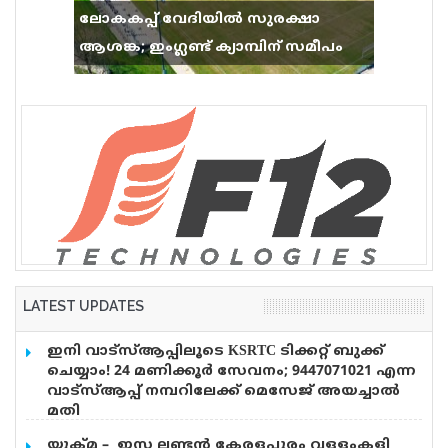
ലോകകപ്പ് വേദിയിൽ സുരക്ഷാ
ആശങ്ക; ഇംഗ്ലണ്ട് ക്യാമ്പിന് സമീപം
വെടിവെപ്പ്, 9 പേർക്ക് പരിക്ക്
LATEST UPDATES
ഇനി വാട്‌സ്ആപ്പിലൂടെ KSRTC ടിക്കറ്റ് ബുക്ക്
ചെയ്യാം! 24 മണിക്കൂർ സേവനം; 9447071021 എന്ന
വാട്സ്ആപ്പ് നമ്പറിലേക്ക് മെസേജ് അയച്ചാൽ
മതി
എഐ സാങ്കേതികവിദ്യ പ്രയോജനപ്പെടുത്തി
യുക്മ – ഇസ ലണ്ടൻ കേരളപൂരം വളളംകളി