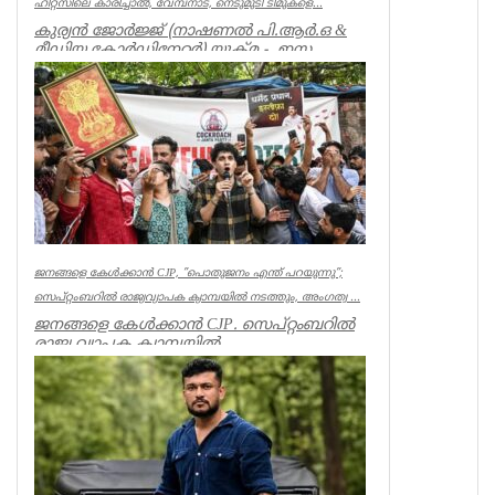
ഹീറ്റ്സിലെ കാരിച്ചാൽ, വേമ്പനാട്, നെടുമുടി ടീമുകളെ...
കുര്യൻ ജോർജ്ജ് (നാഷണൽ പി.ആർ.ഒ &
മീഡിയ കോർഡിനേറ്റർ) യുക്മ - ഇസ
ലണ്ടൻ കേരളപൂരം വ...
Associations
ജനങ്ങളെ കേൾക്കാൻ CJP, ”പൊതുജനം എന്ത് പറയുന്നു”;
സെപ്റ്റംബറിൽ രാജ്യവ്യാപക ക്യാമ്പയിൽ നടത്തും, അംഗത്വ ...
ജനങ്ങളെ കേൾക്കാൻ CJP. സെപ്റ്റംബറിൽ
രാജ്യ വ്യാപക ക്യാമ്പയിൽ
നടത്തും.”പൊതുജനം എന്ത് പറയുന്നു” എന്ന
പേ...
India