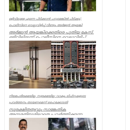
ഒളിവിലുള്ള എന്നെ പിടിക്കാൻ പറ്റുമെങ്കിൽ പിടിക്കൂ’;
പൊലീസിനെ വെല്ലുവിളിച്ച് വീണ്ടും അർജുൻ ആയങ്കി
അർജുൻ ആയങ്കിക്കെതിരെ പുതിയ കേസ്.
ഒളിവിലിരുന്ന് പൊലീസിനെ വെല്ലുവിളിച്ച്
ഭീഷണിപ്പെടുത്തിയതിനാണ് കേസ്....
Kerala
നിയമപരിരക്ഷയില്ല, സുരക്ഷയില്ല: വാക്വം ലിഫ്റ്റുകളുടെ
പ്രവര്‍ത്തനം തടയണമെന്ന് ഹൈക്കോടതി
സുരക്ഷിതത്വവും സാങ്കേതിക
അനുമതിയുമില്ലാതെ പ്രവര്‍ത്തിക്കുന്ന
അനധികൃത വാക്വം ലിഫ്റ്റുകളുടെ പ്രവര്‍ത്...
Kerala