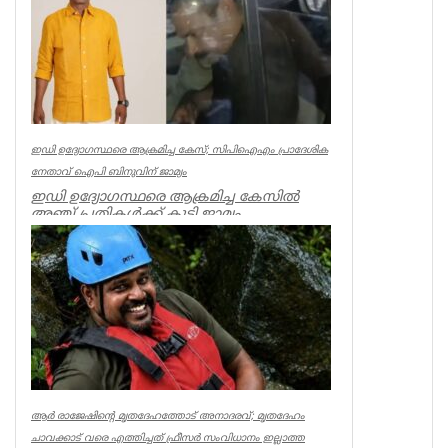
ഇഡി ഉദ്യോഗസ്ഥരെ ആക്രമിച്ച കേസ്; സിപിഐഎം പ്രാദേശിക
നേതാവ് ഐപി ബിനുവിന് ജാമ്യം
ഇഡി ഉദ്യോഗസ്ഥരെ ആക്രമിച്ച കേസില്‍
അഞ്ച് പ്രതികള്‍ക്ക് കൂടി ജാമ്യം.
സിപിഐഎം നേതാവ് ഐപി ബിനു ഉള്‍പ്പട...
Kerala
ആര്‍ രാജേഷിന്റെ മൃതദേഹത്തോട് അനാദരവ്; മൃതദേഹം
ചാവക്കാട് വരെ എത്തിച്ചത് ഫ്രീസര്‍ സംവിധാനം ഇല്ലാത്ത