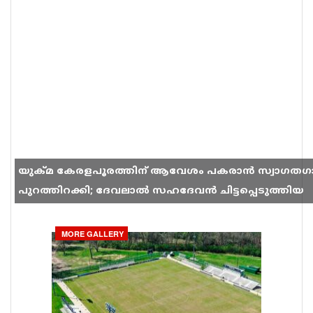
യുക്മ കേരളപൂരത്തിന് ആവേശം പകരാൻ സ്വാഗതഗ
പുറത്തിറക്കി; ദേവലാൽ സഹദേവൻ ചിട്ടപ്പെടുത്തിയ
ഗാനം സോഷ്യൽ മീഡിയയിൽ തരംഗമാകുന്നു
MORE GALLERY