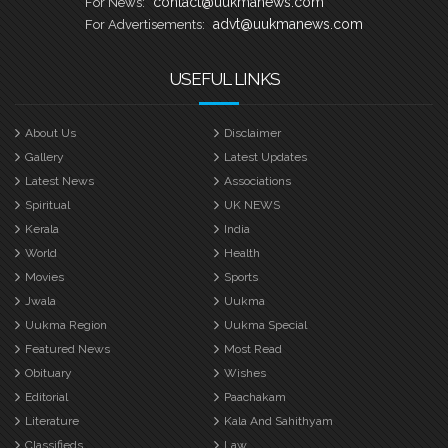
contact@uukmanews.com
For News:
advt@uukmanews.com
For Advertisements:
USEFUL LINKS
About Us
Disclaimer
Gallery
Latest Updates
Latest News
Associations
Spiritual
UK NEWS
Kerala
India
World
Health
Movies
Sports
Jwala
Uukma
Uukma Region
Uukma Special
Featured News
Most Read
Obituary
Wishes
Editorial
Paachakam
Literature
Kala And Sahithyam
Classifieds
Law