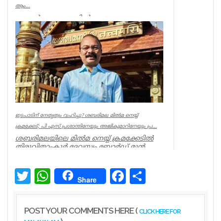
ആം...
കണ്ണൂര്‍ ചെറുപുഴയില്‍
രക്ഷാപ്രവര്‍ത്തനത്തിനിടെ ജീവന്‍ നഷ്ടമായ
നീന്തല്‍ പരിശീലകന്‍ ആര്‍ രാജേഷിന്റെ മ...
Latest News
ഇടപാടിന് നേതൃത്വം വഹിച്ചു? ശബരിമല മില്‍മ നെയ്യ്
ക്രമക്കേട്; പി എസ് പ്രശാന്തിനേയും അജികുമാറിനേയും പ്ര...
ശബരിമലയിലെ മില്‍മ നെയ്യ് ക്രമക്കേടില്‍
തിരുവിതാംകൂര്‍ ദേവസ്വം ബോര്‍ഡ് മുന്‍
പ്രസിഡന്റ് പി എസ് പ്രശാ...
Kerala
Twitter
WhatsApp
Facebook
Share
Share
POST YOUR COMMENTS HERE (
CLICK HERE FOR