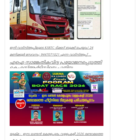
ഇനി വാട്‌സ്ആപ്പിലൂടെ KSRTC ടിക്കറ്റ് ബുക്ക് ചെയ്യാം! 24
മണിക്കൂർ സേവനം; 9447071021 എന്ന വാട്സ്ആപ്പ് ...
എഐ സാങ്കേതികവിദ്യ പ്രയോജനപ്പെടുത്തി
കെഎസ്ആർടിസിയെ പുതിയ
യുഗത്തിലേക്ക് നയിക്കുകയാണ് ലക്ഷ്യമെന്ന്
ഗതാ...
Kerala
യുക്മ - ഇസ ലണ്ടൻ കേരളപൂരം വളളംകളി 2026 രണ്ടാമത്തെ