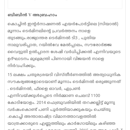
Sports
ബിബിന്‍ V അബ്രഹാം
Jwala
കൊച്ചിന്‍ ഇന്റര്‍നാഷണല്‍ എയര്‍പോര്‍ട്ടിലെ (സിയാല്‍)
മൂന്നാം ടെര്‍മിനലിന്റെ പ്രവര്‍ത്തനം നാളെ
Classifieds
തുടങ്ങും.രാജ്യാന്തര ടെര്‍മിനല്‍ ടി3 , പുതിയ
Law
നാലുവരിപ്പാത, റയില്‍വേ മേല്‍പ്പാലം, സൗരോര്‍ജ്ജ
വൈദ്യുതി ഉല്‍പ്പാദന ശേഷി വര്‍ധിപ്പിക്കല്‍ എന്നിവയുടെ
Gallery
ഉദ്ഘാടനം മുഖ്യമന്ത്രി പിണറായി വിജയന്‍ നാളെ
നിര്‍വഹിക്കും.
15 ലക്ഷം ചതുരശ്രയടി വിസ്തീര്‍ണത്തില്‍ അത്യാധുനിക
സൗകര്യങ്ങളോടെയാണ് മൂന്നാം ടെര്‍മിനല്‍ ഒരുങ്ങുന്നത്
. ടെര്‍മിനല്‍, ഫ്‌ളൈ ഓവര്‍, ഏപ്രണ്‍
എന്നിവയ്ക്കുള്‍പ്പെടെ നിര്‍മ്മാണ ചെലവ് 1100
കോടിയോളം. 2014 ഫെബ്രുവരിയില്‍ തറക്കല്ലിട്ട് മൂന്നു
വര്‍ഷംകൊണ്ട് പണി പൂര്‍ത്തിയാക്കുകയും ചെയ്തു
.കൊച്ചി അന്താരാഷ്ട്ര വിമാനത്താവളത്തില്‍
യാത്രക്കാരുടെ എണ്ണത്തിലും കാര്‍ഗോയിലും കഴിഞ്ഞ