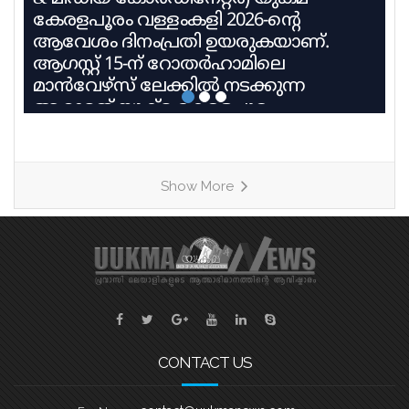
കേരളപൂരം വള്ളംകളി 2026-ന്റെ
ആവേശം ദിനംപ്രതി ഉയരുകയാണ്.
ആഗസ്റ്റ് 15-ന് റോതർഹാമിലെ
മാൻവേഴ്സ് ലേക്കിൽ നടക്കുന്ന
ആറാമത് യുക്മ കേരളപൂരം
വള്ളംകളിയിൽ 27 ടീമുകൾ 9
ഹീറ്റുകളിലായി മാറ്റുരയ്ക്കും. ഓരോ
ടീമും കഠിന പരിശീലനത്തിന്റെ
Show More
അവസാനഘട്ടത്തിലാണ്. കേരളത്തിലെ
ചുണ്ടൻവള്ളം പാരമ്പര്യം
നിലനിർത്തിക്കൊണ്ട്, യുകെയിലെ
വിവിധ ബോട്ട് ക്ലബ്ബുകളെ
പ്രതിനിധീകരിക്കുന്ന ടീമുകൾ കുട്ടനാടൻ
ഗ്രാമങ്ങളുടെ പേരിലുള്ള
വള്ളങ്ങളിലാണ് മത്സരിക്കുന്നത്. ഓരോ
ഹീറ്റിലെയും ആദ്യ രണ്ട് സ്ഥാനക്കാർ
CONTACT US
അടുത്ത