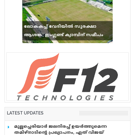
ലോകകപ്പ് വേദിയിൽ സുരക്ഷാ
ആശങ്ക; ഇംഗ്ലണ്ട് ക്യാമ്പിന് സമീപം
വെടിവെപ്പ്, 9 പേർക്ക് പരിക്ക്
LATEST UPDATES
മുല്ലപ്പെരിയാർ ജലനിരപ്പ് ഉയർത്തുമെന്ന
തമിഴ്നാടിന്റെ പ്രഖ്യാപനം, ഏത് വിജയ്