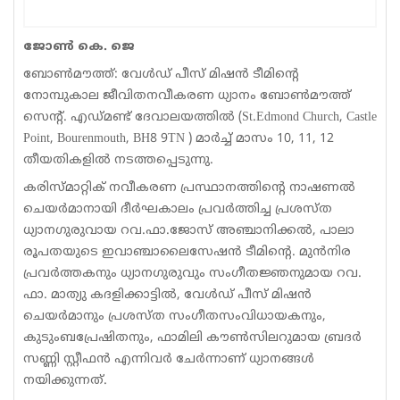
Sports
ജോണ്‍ കെ. ജെ
Jwala
ബോണ്‍മൗത്ത്: വേള്‍ഡ് പീസ് മിഷന്‍ ടീമിന്റെ
നോമ്പുകാല ജീവിതനവീകരണ ധ്യാനം ബോണ്‍മൗത്ത്
Classifieds
സെന്റ്. എഡ്മണ്ട് ദേവാലയത്തില്‍ (St.Edmond Church, Castle
Law
Point, Bourenmouth, BH8 9TN ) മാര്‍ച്ച് മാസം 10, 11, 12
തീയതികളില്‍ നടത്തപ്പെടുന്നു.
Gallery
കരിസ്മാറ്റിക് നവീകരണ പ്രസ്ഥാനത്തിന്റെ നാഷണല്‍
ചെയര്‍മാനായി ദീര്‍ഘകാലം പ്രവര്‍ത്തിച്ച പ്രശസ്ത
ധ്യാനഗുരുവായ റവ.ഫാ.ജോസ് അഞ്ചാനിക്കല്‍, പാലാ
രൂപതയുടെ ഇവാഞ്ചാലൈസേഷന്‍ ടീമിന്റെ. മുന്‍നിര
പ്രവര്‍ത്തകനും ധ്യാനഗുരുവും സംഗീതജ്ഞനുമായ റവ.
ഫാ. മാത്യു കദളിക്കാട്ടില്‍, വേള്‍ഡ് പീസ് മിഷന്‍
ചെയര്‍മാനും പ്രശസ്ത സംഗീതസംവിധായകനും,
കുടുംബപ്രേഷിതനും, ഫാമിലി കൗണ്‍സിലറുമായ ബ്രദര്‍
സണ്ണി സ്റ്റീഫന്‍ എന്നിവര്‍ ചേര്‍ന്നാണ് ധ്യാനങ്ങള്‍
നയിക്കുന്നത്.