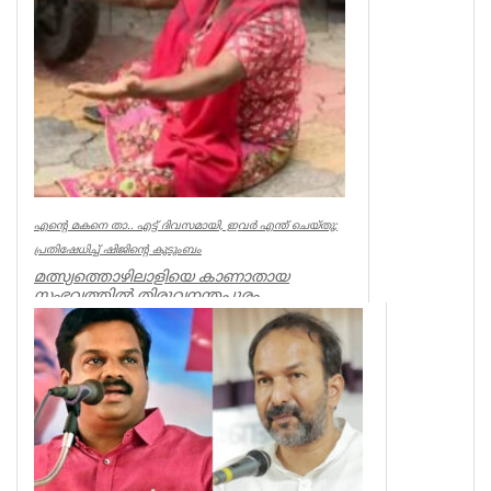
എന്റെ മകനെ താ.. എട്ട് ദിവസമായി, ഇവര്‍ എന്ത് ചെയ്തു;
പ്രതിഷേധിച്ച് ഷിജിന്റെ കുടുംബം
മത്സ്യത്തൊഴിലാളിയെ കാണാതായ
സംഭവത്തില്‍ തിരുവനന്തപുരം
മുതലപ്പൊഴിയില്‍ പ്രതിഷേധം ശക്തം.
കാണാതായ ഷിജിന...
Kerala