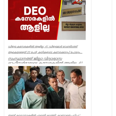
പൂർവമായ ശ്രമമാണ് യു ഡി എഫ് സർക്കാർ
നടത്തുന്നതെന്ന് സിപിഐഎം സംസ്ഥാ...
Kerala
ഡിഇഒ കസേരകളില്‍ ആളില്ല; 41 ഡിഇഒമാര്‍ വേണ്ടിടത്ത്
ആകെയുള്ളത് 20 പേര്‍; കുട്ടികളുടെ കണക്കെടുപ്പ് പോലും...
സംസ്ഥാനത്ത് ജില്ലാ വിദ്യാഭ്യാസ
ഓഫീസര്‍മാരുടെ കസേരകളില്‍ ആളില്ല. 41
ഡിഇഒമാരില്‍ നിലവില്‍ ഉള്ളത് 20 പ...
Kerala
തുണ്ട് കടലാസുകളില്‍ എഴുതി കടത്തി; കാണാതെ പഠിച്ചു’;