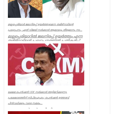
മുല്ലപ്പെരിയാർ ജലനിരപ്പ് ഉയർത്തുമെന്ന തമിഴ്നാടിന്റെ
പ്രഖ്യാപനം, ഏത് വിജയ് സർക്കാർ ആയാലും തീരുമാനം നട...
മുല്ലപ്പെരിയാറിൽ ജലനിരപ്പ് ഉയർത്തും എന്ന
തമിഴ്നാടിന്റെ പ്രഖ്യാപനത്തിൽ പ്രതികരിച്ച്
മുൻമന്ത്രി എം എം...
Kerala
ക്ഷേമ പെൻഷൻ UDF സർക്കാർ അട്ടിമറിക്കുന്നു,
പ്രക്ഷോഭത്തിന് സിപിഐഎം; പെൻഷൻ ഉത്തരവ്
പിൻവലിക്കും വരെ സമരം...
ക്ഷേമ പെൻഷൻ അട്ടിമറിക്കാനുള്ള ബോധ