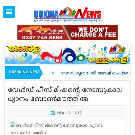
Fri, Aug 7, 2026
01:21 PM
Open
1 GBP =
127.89
Menu
Home
Latest News
Associations
Spiritual
UK NEWS
BREAKING NEWS
..
അനധികൃതമായി ജോലി ചെയ്തതിന് അറസ്റ്റിലാവുകയും
Kerala
വേള്‍ഡ് പീസ് മിഷന്റെ നോമ്പുകാല
India
ധ്യാനം ബോണ്‍മൗത്തില്‍
World
Mar 10, 2017
uukma
Movies