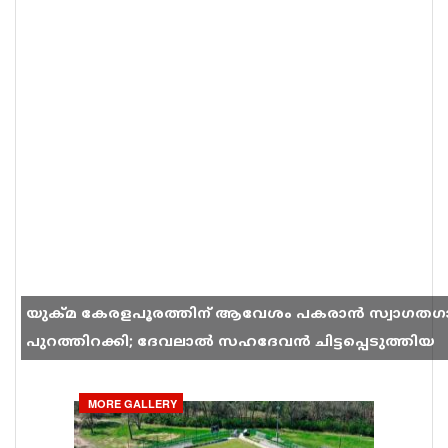
യുക്മ കേരളപൂരത്തിന് ആവേശം പകരാൻ സ്വാഗതഗ
പുറത്തിറക്കി; ദേവലാൽ സഹദേവൻ ചിട്ടപ്പെടുത്തിയ
ഗാനം സോഷ്യൽ മീഡിയയിൽ തരംഗമാകുന്നു
MORE GALLERY