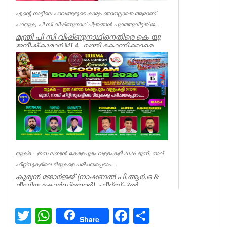
എന്റെ നാട്ടിലെ പാവങ്ങളുടെ കാര്യം ഞാനല്ലാതെ ആരാണ്
പറയുക, പി സി വിഷ്‌ണുനാഥ് ചിത്രങ്ങൾ പുറത്തുവിട്ടത് ജ...
മന്ത്രി പി സി വിഷ്ണുനാഥിനെതിരെ കെ യു
ജനീഷ്കുമാർ MLA. മന്ത്രി കോന്നിക്കാരെ
അവഗണിച്ചു. മന്ത്രി പി സി ...
Kerala
യുക്മ - ഇസ ലണ്ടൻ കേരളപൂരം വളളംകളി 2026 മൂന്ന്, നാല്
ഹീറ്റ്സുകളിലെ ടീമുകളെ പരിചയപ്പെടാം....
കുര്യൻ ജോർജ്ജ് (നാഷണൽ പി.ആർ.ഒ &
മീഡിയ കോർഡിനേറ്റർ) ഹീറ്റ്സ്–3ൽ
തായങ്കരി, പായിപ്പാട്, കരു...
Associations
Twitter
WhatsApp
Facebook
Share
Share