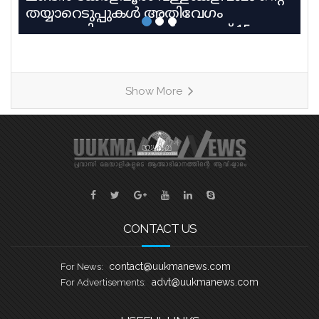
തയ്യാറെടുപ്പുകൾ അതിവേഗം
പുരോഗമിക്കുകയാണ്. ആഗസ്റ്റ് 15
ശനിയാഴ്ച റോഥർഹാം മാൻവേഴ്സ്
ലെയ്ക്കിൽ വെച്ച് നടക്കുന്ന എട്ടാമത്
യുക്മ കേരളപൂരം വള്ളംകളിയും യുക്മ
Show More
തെരേസാസ് ഓണച്ചന്തം ‘മലയാളി
സുന്ദരി സീസൺ 2’ മത്സരവും
അനുബന്ധ കലാപരിപാടികളും ഏറ്റവും
ഭംഗിയായി നടത്തുവാനുള്ള
ഒരുക്കങ്ങളാണ് യുക്മ ദേശീയ സമിതി
നടത്തി വരുന്നതെന്ന് ദേശീയ പ്രസിഡൻ്റ്
അഡ്വ. എബി സെബാസ്റ്റ്യൻ, ജനറൽ
CONTACT US
contact@uukmanews.com
For News:
advt@uukmanews.com
For Advertisements: