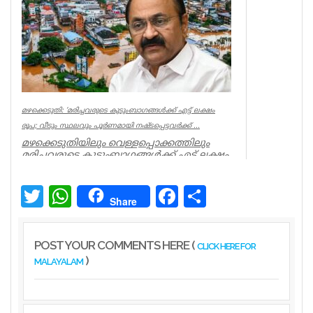
Latest News
മഴക്കെടുതി: ‘മരിച്ചവരുടെ കുടുംബാഗങ്ങൾക്ക് എട്ട് ലക്ഷം
രൂപ; വീടും സ്ഥലവും പൂർണമായി നഷ്ടപ്പെട്ടവർക്ക് ...
മഴക്കെടുതിയിലും വെള്ളപ്പൊക്കത്തിലും
മരിച്ചവരുടെ കുടുംബാഗങ്ങൾക്ക് എട്ട് ലക്ഷം
രൂപ ധനസഹായം നൽകുമെന്ന്...
Kerala
Twitter
WhatsApp
Facebook
Share
Share
POST YOUR COMMENTS HERE (
CLICK HERE FOR
)
MALAYALAM