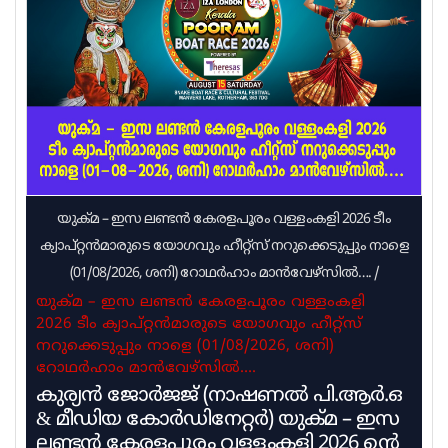
അറിയിച്ചു. കാറ്റിനും മഴയ്ക്കും സാധ്യതയുണ്ട്.
കാണാതായവർക്ക് വേണ്ടിയുള്ള തിരച്ചിൽ
ഊർജ്ജിതമായി തുടരുന്നുവെന്നും റവന്യൂ മന്ത്രി
അറിയിച്ചു. മഴയുടെ ശക്തി കുറഞ്ഞെങ്കിലും
ജാഗ്രതയോടെ തന്നെ മുന്നോട്ടു പോകണമെന്നു
റവന്യൂ മന്ത്രി
യുക്മ – ഇസ ലണ്ടൻ കേരളപൂരം വള്ളംകളി 2026 ടീം
ക്യാപ്റ്റൻമാരുടെ യോഗവും ഹീറ്റ്സ് നറുക്കെടുപ്പും നാളെ
(01/08/2026, ശനി) റോഥർഹാം മാൻവേഴ്സിൽ….
/
യുക്മ – ഇസ ലണ്ടൻ കേരളപൂരം വള്ളംകളി
2026 ടീം ക്യാപ്റ്റൻമാരുടെ യോഗവും ഹീറ്റ്സ്
നറുക്കെടുപ്പും നാളെ (01/08/2026, ശനി)
റോഥർഹാം മാൻവേഴ്സിൽ….
കുര്യൻ ജോർജജ് (നാഷണൽ പി.ആർ.ഒ
& മീഡിയ കോർഡിനേറ്റർ) യുക്മ – ഇസ
ലണ്ടൻ കേരളപൂരം വള്ളംകളി 2026 ൻ്റെ