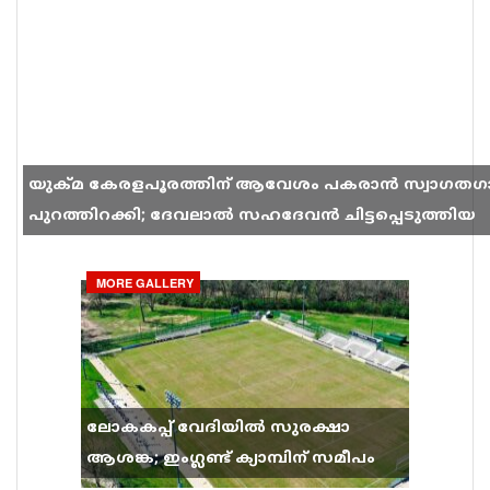
യുക്മ കേരളപൂരത്തിന് ആവേശം പകരാൻ സ്വാഗതഗ
പുറത്തിറക്കി; ദേവലാൽ സഹദേവൻ ചിട്ടപ്പെടുത്തിയ
ഗാനം സോഷ്യൽ മീഡിയയിൽ തരംഗമാകുന്നു
MORE GALLERY
ലോകകപ്പ് വേദിയിൽ സുരക്ഷാ
ആശങ്ക; ഇംഗ്ലണ്ട് ക്യാമ്പിന് സമീപം
വെടിവെപ്പ്, 9 പേർക്ക് പരിക്ക്