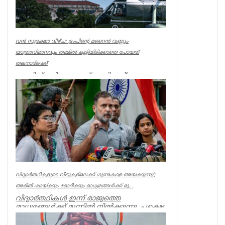
വൻ സുരക്ഷാ വീഴ്ച: ട്രംപിന്റെ മറൈൻ വണ്ണും
യാത്രാവിമാനവും തമ്മിൽ കൂട്ടിയിടിക്കാതെ പോയത്
തലനാരിഴക്ക്
വാഷിങ്ടൺ: യു.എസ് പ്രസിഡന്റ്
ഡോണൾഡ് ട്രംപിന്റെ ഔദ്യോഗിക
ഹെലികോപ്റ്ററായ 'മറൈൻ വൺ’,
വാഷിങ്ടണിലെ റൊണാൾഡ...
World
വിദ്യാര്‍ത്ഥികളുടെ വീടുകളിലേക്ക് ഗുണ്ടകളെ അയക്കുന്നു’;
അമിത് ഷായ്ക്കും മോദിക്കും മാധ്യമങ്ങള്‍ക്ക് മു...
വിദ്യാർത്ഥികൾ ഇന്ന് രാജ്യത്തെ
മാധ്യമങ്ങൾക്ക് മുന്നിൽ നിൽക്കുന്നു, പക്ഷെ
അമിത് ഷാ ക്കും, മോദിക്കും ധ...