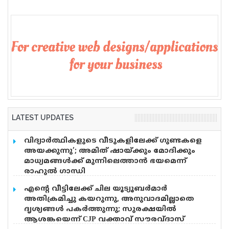
LATEST UPDATES
വിദ്യാര്‍ത്ഥികളുടെ വീടുകളിലേക്ക് ഗുണ്ടകളെ
അയക്കുന്നു’; അമിത് ഷായ്ക്കും മോദിക്കും
മാധ്യമങ്ങള്‍ക്ക് മുന്നിലെത്താന്‍ ഭയമെന്ന്
രാഹുല്‍ ഗാന്ധി
വിദ്യാർത്ഥികൾ ഇന്ന് രാജ്യത്തെ മാധ്യമങ്ങൾക്ക്
എന്റെ വീട്ടിലേക്ക് ചില യൂട്യൂബർമാർ
മുന്നിൽ നിൽക്കുന്നു, പക്ഷെ അമിത് ഷാ ക്കും,
അതിക്രമിച്ചു കയറുന്നു, അനുവാദമില്ലാതെ
മോദിക്കും ധൈര്യമില്ലെന്ന് രാഹുൽ ഗാന്ധി. അമിത്
ദൃശ്യങ്ങൾ പകർത്തുന്നു; സുരക്ഷയിൽ
ഷായും മോദിയും എവിടെയാണ്. പെല്ലറ്റ് തോക്ക്
ആശങ്കയെന്ന് CJP വക്താവ് സൗരവ്ദാസ്
ഉപയോഗിക്കാൻ നിർദ്ദേശം നൽകിയ വ്യക്തി അമിത്