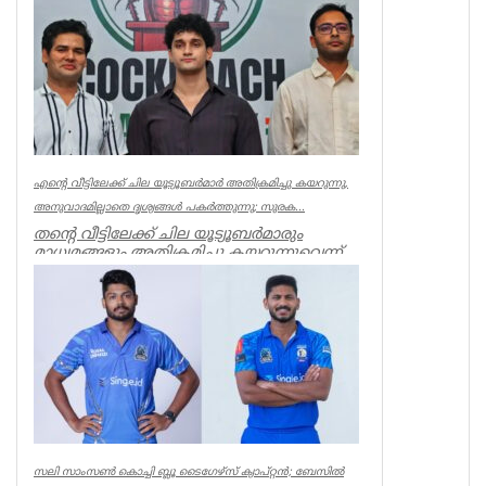
India
എന്റെ വീട്ടിലേക്ക് ചില യൂട്യൂബർമാർ അതിക്രമിച്ചു കയറുന്നു,
അനുവാദമില്ലാതെ ദൃശ്യങ്ങൾ പകർത്തുന്നു; സുരക...
തന്റെ വീട്ടിലേക്ക് ചില യൂട്യൂബർമാരും
മാധ്യമങ്ങളും അതിക്രമിച്ചു കയറുന്നുവെന്ന്
പരാതിയുമായി സൗരവ്ദാസ്...
India
സലി സാംസണ്‍ കൊച്ചി ബ്ലൂ ടൈഗേഴ്‌സ് ക്യാപ്റ്റന്‍; ബേസില്‍