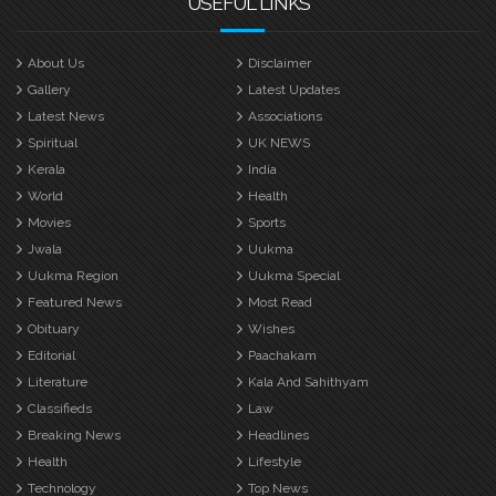
USEFUL LINKS
About Us
Disclaimer
Gallery
Latest Updates
Latest News
Associations
Spiritual
UK NEWS
Kerala
India
World
Health
Movies
Sports
Jwala
Uukma
Uukma Region
Uukma Special
Featured News
Most Read
Obituary
Wishes
Editorial
Paachakam
Literature
Kala And Sahithyam
Classifieds
Law
Breaking News
Headlines
Health
Lifestyle
Technology
Top News