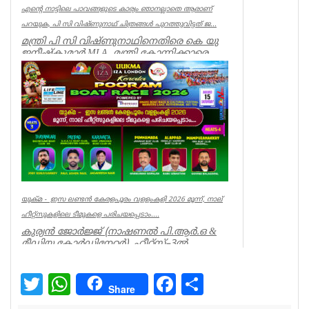
എന്റെ നാട്ടിലെ പാവങ്ങളുടെ കാര്യം ഞാനല്ലാതെ ആരാണ്
പറയുക, പി സി വിഷ്‌ണുനാഥ് ചിത്രങ്ങൾ പുറത്തുവിട്ടത് ജ...
മന്ത്രി പി സി വിഷ്ണുനാഥിനെതിരെ കെ യു
ജനീഷ്കുമാർ MLA. മന്ത്രി കോന്നിക്കാരെ
അവഗണിച്ചു. മന്ത്രി പി സി ...
Kerala
യുക്മ - ഇസ ലണ്ടൻ കേരളപൂരം വളളംകളി 2026 മൂന്ന്, നാല്
ഹീറ്റ്സുകളിലെ ടീമുകളെ പരിചയപ്പെടാം....
കുര്യൻ ജോർജ്ജ് (നാഷണൽ പി.ആർ.ഒ &
മീഡിയ കോർഡിനേറ്റർ) ഹീറ്റ്സ്–3ൽ
തായങ്കരി, പായിപ്പാട്, കരു...
Associations
Twitter
WhatsApp
Facebook
Share
Share