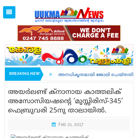
Fri, Aug 7, 2026
02:31 PM
Open
1 GBP =
128.32
Menu
Home
Latest News
Associations
Spiritual
UK NEWS
BREAKING NEWS
..
അനധികൃതമായി ജോലി ചെയ്തതിന് അറസ്റ്റിലാവുകയും
Kerala
അയര്‍ലണ്ട് ക്‌നാനായ കാത്തലിക്
India
അസോസിയഷന്റെ ‘മുസ്സിരിസ്-345’
ഫെബ്രുവരി 25നു താലായില്‍.
World
uukma
Feb 21, 2017
Movies