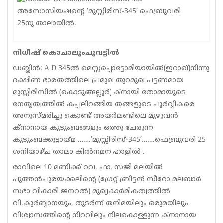
Sports
Jwala
നിധീഷ് കൊചാലുംചുവട്ടില്‍
Classifieds
ഡബ്ലിന്‍: A D 345ല്‍ മെസ്സപ്പൊട്ടോമിയായില്‍(ഇറാഖ്)നിന്നു
Law
ദക്ഷിണ ഭാരതത്തിലെ പ്രമുഖ തുറമുഖ പട്ടണമായ
മുസ്സിരിസില്‍ (കൊടുങ്ങല്ലൂര്‍) ക്നായി തോമായുടെ
Gallery
നേതൃത്വത്തില്‍ കപ്പലിറങ്ങിയ തങ്ങളുടെ പൂര്‍വ്വികരെ
അനുസ്മരിച്ചു കൊണ്ട് അയര്‍ലണ്ടിലെ മുഴുവന്‍
ക്നാനായ കുടുംബങ്ങളും ഒത്തു ചേരുന്ന
കുടുംബക്കൂട്ടായ്മ …….’മുസ്സിരിസ്-345’…….ഫെബ്രുവരി 25
ശനിയാഴ്ച താലാ കില്‍നമന ഹാളില്‍ .
രാവിലെ 10 മണിക്ക് റവ. ഫാ. സജി മലയില്‍
പുത്തന്‍പുരയക്കലിന്റെ (ഗ്രേറ്റ് ബ്രിട്ടന്‍ സീറോ മലബാര്‍
സഭാ വികാരി ജനറല്‍) മുഖ്യകാര്‍മികത്വത്തില്‍
വി.കുര്‍ബ്ബാനയും, തുടര്‍ന്ന് തനിമയിലും ഒരുമയിലും
വിശ്വാസത്തിന്റെ നിറവിലും നിലകൊള്ളുന്ന ക്നാനായ