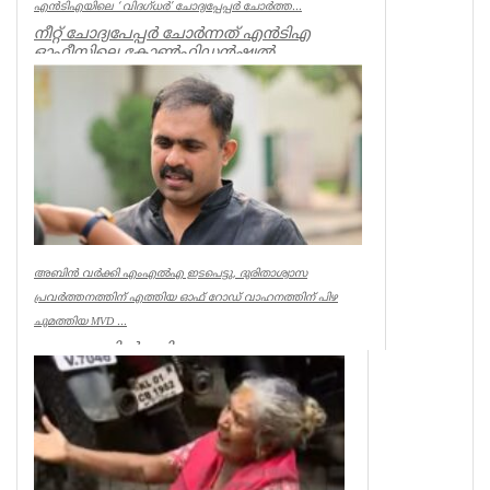
എന്‍ടിഎയിലെ ‘ വിദഗ്ധര്‍’ ചോദ്യപ്പേപ്പര്‍ ചോര്‍ത്ത...
നീറ്റ് ചോദ്യപേപ്പര്‍ ചോര്‍ന്നത് എന്‍ടിഎ
ഓഫീസിലെ കോണ്‍ഫിഡന്‍ഷ്യല്‍
സെക്ഷനില്‍ നിന്ന് എന്ന് സിബിഐ. എന...
Kerala
അബിൻ വർക്കി എംഎൽഎ ഇടപെട്ടു, ദുരിതാശ്വാസ
പ്രവർത്തനത്തിന് എത്തിയ ഓഫ് റോഡ് വാഹനത്തിന് പിഴ
ചുമത്തിയ MVD ...
ആറന്മുളയിൽ ദുരിതാശ്വാസ
പ്രവർത്തനത്തിന് എത്തിയ ഓഫ് റോഡ്
വാഹനത്തിന് മോട്ടോർ വെഹിക്കിൾ
ഇൻസ്പെക്ടർ പിഴ ...
Kerala