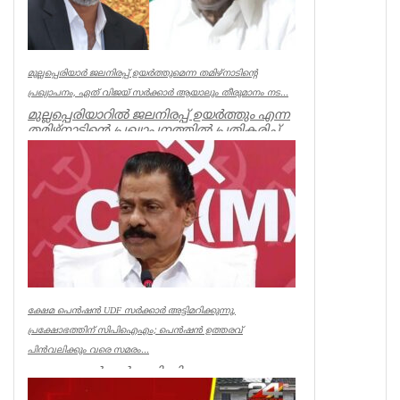
മുല്ലപ്പെരിയാർ ജലനിരപ്പ് ഉയർത്തുമെന്ന തമിഴ്നാടിന്റെ
പ്രഖ്യാപനം, ഏത് വിജയ് സർക്കാർ ആയാലും തീരുമാനം നട...
മുല്ലപ്പെരിയാറിൽ ജലനിരപ്പ് ഉയർത്തും എന്ന
തമിഴ്നാടിന്റെ പ്രഖ്യാപനത്തിൽ പ്രതികരിച്ച്
മുൻമന്ത്രി എം എം...
Kerala
ക്ഷേമ പെൻഷൻ UDF സർക്കാർ അട്ടിമറിക്കുന്നു,
പ്രക്ഷോഭത്തിന് സിപിഐഎം; പെൻഷൻ ഉത്തരവ്
പിൻവലിക്കും വരെ സമരം...
ക്ഷേമ പെൻഷൻ അട്ടിമറിക്കാനുള്ള ബോധ
പൂർവമായ ശ്രമമാണ് യു ഡി എഫ് സർക്കാർ