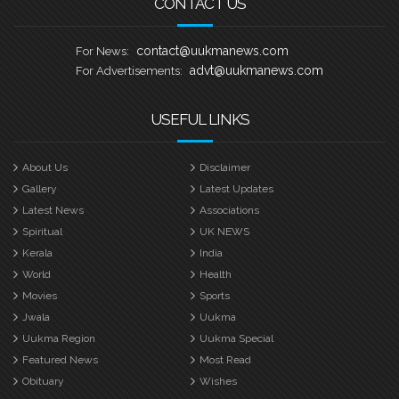
CONTACT US
contact@uukmanews.com
For News:
advt@uukmanews.com
For Advertisements:
USEFUL LINKS
About Us
Disclaimer
Gallery
Latest Updates
Latest News
Associations
Spiritual
UK NEWS
Kerala
India
World
Health
Movies
Sports
Jwala
Uukma
Uukma Region
Uukma Special
Featured News
Most Read
Obituary
Wishes