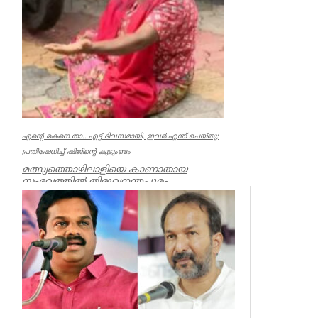
എന്റെ മകനെ താ.. എട്ട് ദിവസമായി, ഇവര്‍ എന്ത് ചെയ്തു;
പ്രതിഷേധിച്ച് ഷിജിന്റെ കുടുംബം
മത്സ്യത്തൊഴിലാളിയെ കാണാതായ
സംഭവത്തില്‍ തിരുവനന്തപുരം
മുതലപ്പൊഴിയില്‍ പ്രതിഷേധം ശക്തം.
കാണാതായ ഷിജിന...
Kerala