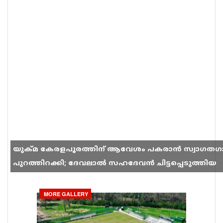
യുക്മ കേരളപൂരത്തിന് ആവേശം പകരാൻ സ്വാഗതഗ
പുറത്തിറക്കി; ദേവലാൽ സഹദേവൻ ചിട്ടപ്പെടുത്തിയ
ഗാനം സോഷ്യൽ മീഡിയയിൽ തരംഗമാകുന്നു
MORE GALLERY