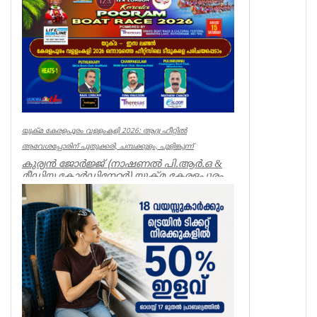
യുക്മ കേരളപൂരം വള്ളംകളി 2026: ആദ്യ ഹീറ്റിൽ
ആവേശപ്പോരിന് പുതുക്കരി, ചമ്പക്കുളം, പുളിങ്കുന്ന്
കുര്യൻ ജോർജ്ജ് (നാഷണൽ പി.ആർ.ഒ &
മീഡിയ കോർഡിനേറ്റർ) യുക്മ കേരളപൂരം
വള്ളംകളി 2026-ന്റെ ആവേശ...
Breaking News