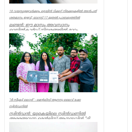
18 വയസ്സുള്ളവർക്കും ട്രെയിൻ ടിക്കറ്റ് നിരക്കുകളിൽ അൻപത്
ശതമാനം ഇളവ്; ഓഗസ്റ്റ് 17 മുതൽ പ്രാബല്യത്തിൽ
ലണ്ടൻ: ഈ മാസം അവസാനം
റെയിൽകാർഡ് നിയമങ്ങളിൽ മാറ്റം
വരുമ്പോൾ, 18 വയസ്സുള്ളവർക്കും മിക്ക
ട്രെയിൻ സർവീസ...
UK NEWS
"ദി സീക്രട്ട് ലെറ്റർ" - മെന്റലിസ്റ്റ് ആനന്ദു ലൈവ് ഷോ
സ്വിൻഡനിൽ
സ്വിൻഡൻ: യുകെയിലെ സ്വിൻഡണിൽ
അരങ്ങേറുന്ന മെന്റലിസ്റ്റ് ആനന്ദുവിൻ്റ "ദി
സീക്രട്ട് ലെറ്റർ" ഷോയുടെ ആദ്യ...