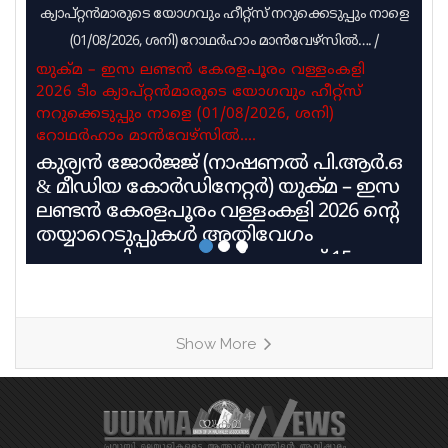
ക്യാപ്റ്റൻമാരുടെ യോഗവും ഹീറ്റ്സ് നറുക്കെടുപ്പും നാളെ
(01/08/2026, ശനി) റോഥർഹാം മാൻവേഴ്സിൽ….
/
യുക്മ – ഇസ ലണ്ടൻ കേരളപൂരം വള്ളംകളി
2026 ടീം ക്യാപ്റ്റൻമാരുടെ യോഗവും ഹീറ്റ്സ്
നറുക്കെടുപ്പും നാളെ (01/08/2026, ശനി)
റോഥർഹാം മാൻവേഴ്സിൽ….
കുര്യൻ ജോർജജ് (നാഷണൽ പി.ആർ.ഒ
& മീഡിയ കോർഡിനേറ്റർ) യുക്മ – ഇസ
ലണ്ടൻ കേരളപൂരം വള്ളംകളി 2026 ൻ്റെ
തയ്യാറെടുപ്പുകൾ അതിവേഗം
പുരോഗമിക്കുകയാണ്. ആഗസ്റ്റ് 15
ശനിയാഴ്ച റോഥർഹാം മാൻവേഴ്സ്
ലെയ്ക്കിൽ വെച്ച് നടക്കുന്ന എട്ടാമത്
യുക്മ കേരളപൂരം വള്ളംകളിയും യുക്മ
Show More
തെരേസാസ് ഓണച്ചന്തം ‘മലയാളി
സുന്ദരി സീസൺ 2’ മത്സരവും
അനുബന്ധ കലാപരിപാടികളും ഏറ്റവും
ഭംഗിയായി നടത്തുവാനുള്ള