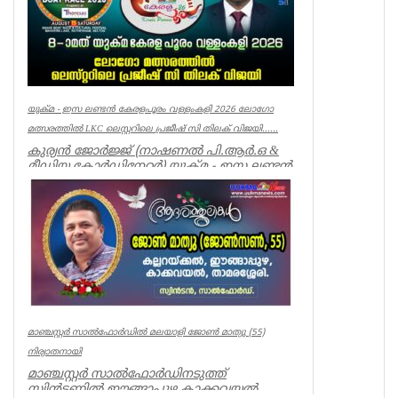
യുക്മ - ഇസ ലണ്ടൻ കേരളപൂരം വള്ളംകളി 2026 ലോഗോ
മത്സരത്തിൽ LKC ലെസ്റ്ററിലെ പ്രജീഷ് സി തിലക് വിജയി......
കുര്യൻ ജോർജ്ജ് (നാഷണൽ പി.ആർ.ഒ &
മീഡിയ കോർഡിനേറ്റർ) യുക്മ - ഇസ ലണ്ടൻ
കേരളപൂരം വള്ളംകളി 202...
Breaking News
മാഞ്ചസ്റ്റർ സാൽഫോർഡിൽ മലയാളി ജോൺ മാത്യു (55)
നിര്യാതനായി
മാഞ്ചസ്റ്റർ സാൽഫോർഡിനടുത്ത്
സ്വിൻടണിൽ ഈങ്ങാപ്പുഴ കാക്കവയൽ