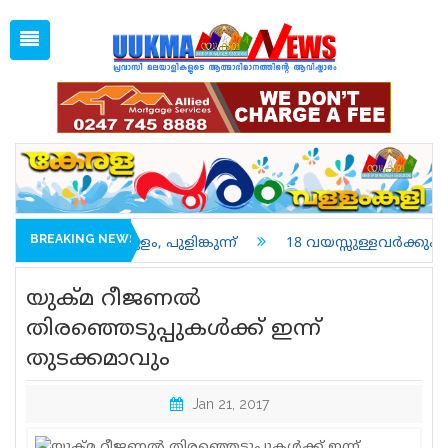
Thu, Aug 6, 2026
03:26 AM
Open
1 GBP =
128.04
Menu
Home
Latest News
Associations
Spiritual
UK NEWS
BREAKING NEWS
ളം, പുളിങ്കുന്ന്
18 വയസ്സുള്ളവർക്കും ട്രെയിൻ ടിക്കറ്
Kerala
യുക്മ റീജണല്‍
India
തിരഞ്ഞെടുപ്പുകള്‍ക്ക് ഇന്ന്
തുടക്കമാവും
World
uukma
Jan 21, 2017
Movies