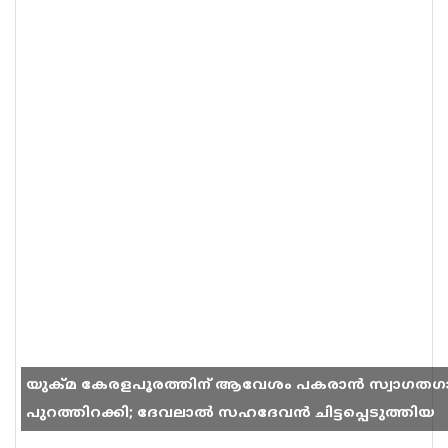
യുക്മ കേരളപൂരത്തിന് ആവേശം പകരാൻ സ്വാഗതഗ
പുറത്തിറക്കി; ദേവലാൽ സഹദേവൻ ചിട്ടപ്പെടുത്തിയ
ഗാനം സോഷ്യൽ മീഡിയയിൽ തരംഗമാകുന്നു