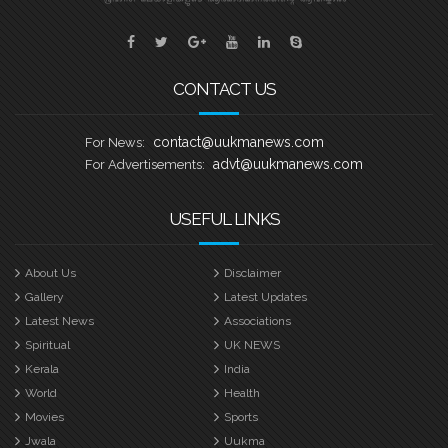
ഒരുക്കങ്ങളാണ് യുക്മ ദേശീയ സമിതി
നടത്തി വരുന്നതെന്ന് ദേശീയ പ്രസിഡൻ്റ്
അഡ്വ. എബി സെബാസ്റ്റ്യൻ, ജനറൽ
CONTACT US
contact@uukmanews.com
For News:
advt@uukmanews.com
For Advertisements:
USEFUL LINKS
About Us
Disclaimer
Gallery
Latest Updates
Latest News
Associations
Spiritual
UK NEWS
Kerala
India
World
Health
Movies
Sports
Jwala
Uukma