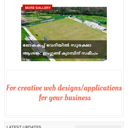
MORE GALLERY
ലോകകപ്പ് വേദിയിൽ സുരക്ഷാ
ആശങ്ക; ഇംഗ്ലണ്ട് ക്യാമ്പിന് സമീപം
വെടിവെപ്പ്, 9 പേർക്ക് പരിക്ക്
LATEST UPDATES