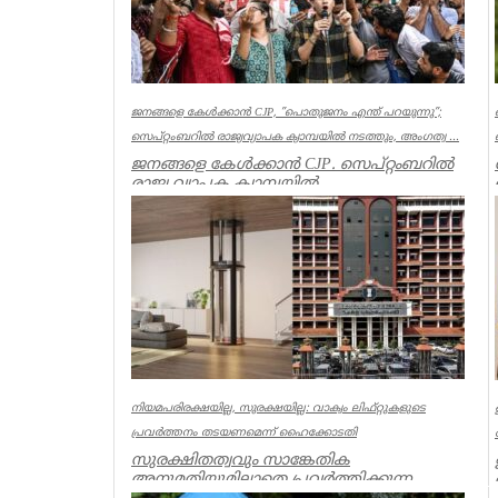
ജനങ്ങളെ കേൾക്കാൻ CJP, ”പൊതുജനം എന്ത് പറയുന്നു”;
സെപ്റ്റംബറിൽ രാജ്യവ്യാപക ക്യാമ്പയിൽ നടത്തും, അംഗത്വ ...
ജനങ്ങളെ കേൾക്കാൻ CJP. സെപ്റ്റംബറിൽ
രാജ്യ വ്യാപക ക്യാമ്പയിൽ
നടത്തും.”പൊതുജനം എന്ത് പറയുന്നു” എന്ന
പേ...
India
നിയമപരിരക്ഷയില്ല, സുരക്ഷയില്ല: വാക്വം ലിഫ്റ്റുകളുടെ
പ്രവര്‍ത്തനം തടയണമെന്ന് ഹൈക്കോടതി
സുരക്ഷിതത്വവും സാങ്കേതിക
അനുമതിയുമില്ലാതെ പ്രവര്‍ത്തിക്കുന്ന