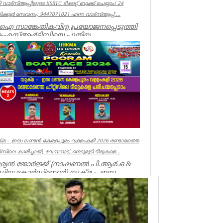
 വാട്‌സ്ആപ്പിലൂടെ KSRTC ടിക്കറ്റ് ബുക്ക് ചെയ്യാം! 24
ക്കൂർ സേവനം; 9447071021 എന്ന വാട്സ്ആപ്പ് ...
 സാങ്കേതികവിദ്യ പ്രയോജനപ്പെടുത്തി
െഎസ്ആർടിസിയെ പുതിയ
ഗത്തിലേക്ക് നയിക്കുകയാണ് ലക്ഷ്യമെന്ന്
ാ...
ala
്മ - ഇസ ലണ്ടൻ കേരളപൂരം വളളംകളി 2026 രണ്ടാമത്തെ
്റ്സിലെ കാരിച്ചാൽ, വേമ്പനാട്, നെടുമുടി ടീമുകളെ...
ര്യൻ ജോർജ്ജ് (നാഷണൽ പി.ആർ.ഒ &
ഡിയ കോർഡിനേറ്റർ) യുക്മ - ഇസ
്ടൻ കേരളപൂരം വ...
ociations