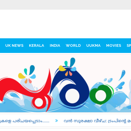
UK NEWS
KERALA
INDIA
WORLD
UUKMA
MOVIES
S
.....
വൻ സുരക്ഷാ വീഴ്ച: ട്രംപിന്റെ മറൈൻ വണ്ണും യാത്