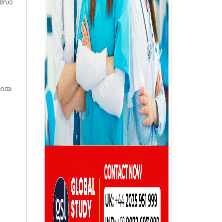
ത്സാ
നായ