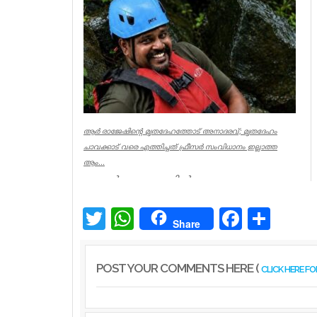
അനധികൃത വാക്വം ലിഫ്റ്റുകളുടെ പ്രവര്‍ത്...
Kerala
ആര്‍ രാജേഷിന്റെ മൃതദേഹത്തോട് അനാദരവ്; മൃതദേഹം
ചാവക്കാട് വരെ എത്തിച്ചത് ഫ്രീസര്‍ സംവിധാനം ഇല്ലാത്ത
ആം...
കണ്ണൂര്‍ ചെറുപുഴയില്‍
രക്ഷാപ്രവര്‍ത്തനത്തിനിടെ ജീവന്‍ നഷ്ടമായ
നീന്തല്‍ പരിശീലകന്‍ ആര്‍ രാജേഷിന്റെ മ...
Twitter
WhatsApp
Facebook
Share
Share
Latest News
POST YOUR COMMENTS HERE (
CLICK HERE F