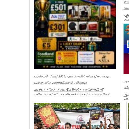
ഇനി
മണി
എഐ
ക
യു
ഗത
Ker
വാരിയേഴ്സ് കപ്പ് 2026: ഏകദിന ടി10 ക്രിക്കറ്റ് പോരാട്ടം
യുക
ഞായറാഴ്ച; മാറ്റുരയ്ക്കാൻ 9 ടീമുകൾ
ഹീറ
റെഡ്ഹിൽ: റെഡ്ഹിൽ വാരിയേഴ്സ്
കു
സ്പോർട്സ് ക്ലബ്ബിന്റെ ആഭിമുഖ്യത്തിൽ
മീ
സംഘടിപ്പിക്കുന്ന ‘വാരിയേഴ്സ് കപ...
ലണ
Associations
Ass