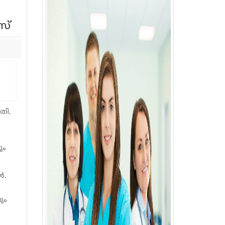
സ്
തി.
ും
‍.
ും