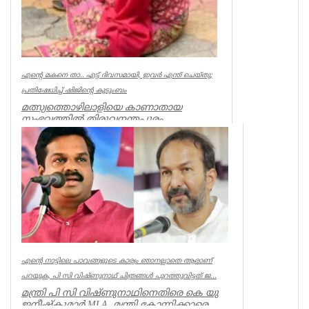
എന്റെ മകനെ താ.. എട്ട് ദിവസമായി, ഇവര്‍ എന്ത് ചെയ്തു;
പ്രതിഷേധിച്ച് ഷിജിന്റെ കുടുംബം
മത്സ്യത്തൊഴിലാളിയെ കാണാതായ
സംഭവത്തില്‍ തിരുവനന്തപുരം
മുതലപ്പൊഴിയില്‍ പ്രതിഷേധം ശക്തം.
കാണാതായ ഷിജിന...
Kerala
എന്റെ നാട്ടിലെ പാവങ്ങളുടെ കാര്യം ഞാനല്ലാതെ ആരാണ്
പറയുക, പി സി വിഷ്‌ണുനാഥ് ചിത്രങ്ങൾ പുറത്തുവിട്ടത് ജ...
മന്ത്രി പി സി വിഷ്ണുനാഥിനെതിരെ കെ യു
ജനീഷ്കുമാർ MLA. മന്ത്രി കോന്നിക്കാരെ