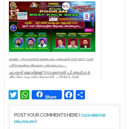
അവഗണിച്ചു. മന്ത്രി പി സി ...
Kerala
യുക്മ - ഇസ ലണ്ടൻ കേരളപൂരം വളളംകളി 2026 മൂന്ന്, നാല്
ഹീറ്റ്സുകളിലെ ടീമുകളെ പരിചയപ്പെടാം....
കുര്യൻ ജോർജ്ജ് (നാഷണൽ പി.ആർ.ഒ &
മീഡിയ കോർഡിനേറ്റർ) ഹീറ്റ്സ്–3ൽ
തായങ്കരി, പായിപ്പാട്, കരു...
Associations
Twitter
WhatsApp
Facebook
Share
Share
POST YOUR COMMENTS HERE (
CLICK HERE FOR
)
MALAYALAM