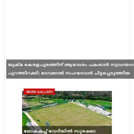
യുക്മ കേരളപൂരത്തിന് ആവേശം പകരാൻ സ്വാഗതഗ
പുറത്തിറക്കി; ദേവലാൽ സഹദേവൻ ചിട്ടപ്പെടുത്തിയ
ഗാനം സോഷ്യൽ മീഡിയയിൽ തരംഗമാകുന്നു
MORE GALLERY
ലോകകപ്പ് വേദിയിൽ സുരക്ഷാ