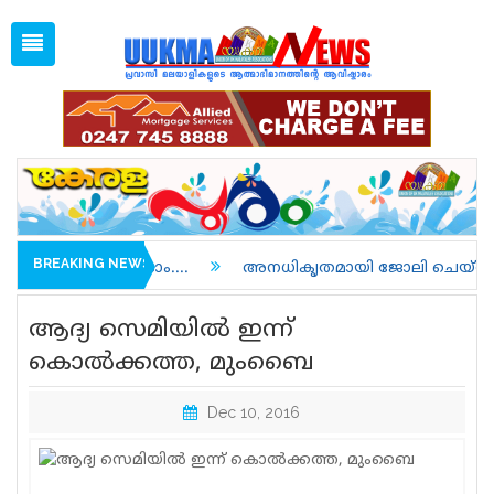
Fri, Aug 7, 2026
09:34 PM
Open
1 GBP =
128.40
Menu
Home
Latest News
Associations
Spiritual
UK NEWS
BREAKING NEWS
ടാം....
അനധികൃതമായി ജോലി ചെയ്തതിന് അറസ്റ്റിലാവു
Kerala
ആദ്യ സെമിയില്‍ ഇന്ന്
India
കൊല്‍ക്കത്ത, മുംബൈ
World
Dec 10, 2016
uukma
Movies