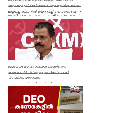
പ്രഖ്യാപനം, ഏത് വിജയ് സർക്കാർ ആയാലും തീരുമാനം നട...
മുല്ലപ്പെരിയാറിൽ ജലനിരപ്പ് ഉയർത്തും എന്ന
തമിഴ്നാടിന്റെ പ്രഖ്യാപനത്തിൽ പ്രതികരിച്ച്
മുൻമന്ത്രി എം എം...
Kerala
ക്ഷേമ പെൻഷൻ UDF സർക്കാർ അട്ടിമറിക്കുന്നു,
പ്രക്ഷോഭത്തിന് സിപിഐഎം; പെൻഷൻ ഉത്തരവ്
പിൻവലിക്കും വരെ സമരം...
ക്ഷേമ പെൻഷൻ അട്ടിമറിക്കാനുള്ള ബോധ
പൂർവമായ ശ്രമമാണ് യു ഡി എഫ് സർക്കാർ
നടത്തുന്നതെന്ന് സിപിഐഎം സംസ്ഥാ...
Kerala