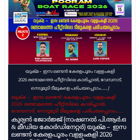
ചോദ്യങ്ങള്‍ ചോര്‍ന്നത്. ഉദ്യോഗസ്ഥര്‍ക്ക്
നിന്ന് ലഭിക്കുന്ന വിവരം
ദേഹപരിശോധനയോ സിസിടിവി നിരീക്ഷണമോ
ഉണ്ടായിരുന്നില്ലെന്ന സുരക്ഷാ വീഴ്ച സിബിഐ
കുറ്റപത്രത്തില്‍ ചൂണ്ടിക്കാട്ടുന്നു. എന്‍ടിഎയിലെ മൂന്ന്
വിഷയ വിദഗ്ധരായ മനീഷ മന്ധാരെ,
യുക്മ – ഇസ ലണ്ടൻ കേരളപൂരം വളളംകളി
2026 രണ്ടാമത്തെ ഹീറ്റ്സിലെ കാരിച്ചാൽ, വേമ്പനാട്,
നെടുമുടി ടീമുകളെ പരിചയപ്പെടാം……
/
യുക്മ – ഇസ ലണ്ടൻ കേരളപൂരം വളളംകളി
2026 രണ്ടാമത്തെ ഹീറ്റ്സിലെ കാരിച്ചാൽ,
വേമ്പനാട്, നെടുമുടി ടീമുകളെ പരിചയപ്പെടാം……
കുര്യൻ ജോർജ്ജ് (നാഷണൽ പി.ആർ.ഒ
& മീഡിയ കോർഡിനേറ്റർ) യുക്മ – ഇസ
ലണ്ടൻ കേരളപൂരം വളളംകളി 2026