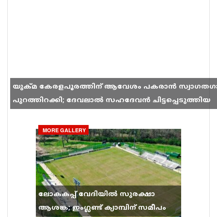
യുക്മ കേരളപൂരത്തിന് ആവേശം പകരാൻ സ്വാഗതഗ
പുറത്തിറക്കി; ദേവലാൽ സഹദേവൻ ചിട്ടപ്പെടുത്തിയ
ഗാനം സോഷ്യൽ മീഡിയയിൽ തരംഗമാകുന്നു
MORE GALLERY
ലോകകപ്പ് വേദിയിൽ സുരക്ഷാ
ആശങ്ക; ഇംഗ്ലണ്ട് ക്യാമ്പിന് സമീപം