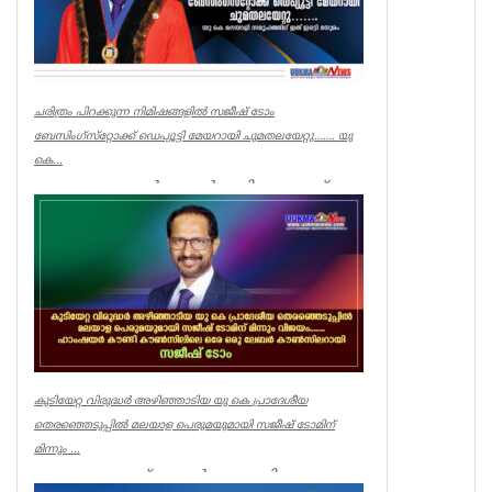
ചരിത്രം പിറക്കുന്ന നിമിഷങ്ങളിൽ സജീഷ് ടോം
ബേസിംഗ്‌സ്‌റ്റോക്ക് ഡെപ്യൂട്ടി മേയറായി ചുമതലയേറ്റു……. യു
കെ...
സ്വന്തം ലേഖകൻ ലണ്ടൻ: കഴിഞ്ഞ ആഴ്ച
നടന്ന യു കെ പ്രാദേശീയ തെരഞ്ഞെടുപ്പിൽ
ഹാംഷയർ കൗണ്ടിയിലെ ഏക ലേബർ ...
Featured News
കുടിയേറ്റ വിരുദ്ധർ അഴിഞ്ഞാടിയ യു കെ പ്രാദേശീയ
തെരഞ്ഞെടുപ്പിൽ മലയാള പെരുമയുമായി സജീഷ് ടോമിന്
മിന്നും ...
സുജു ജോസഫ് ലണ്ടൻ: ഇംഗ്ലണ്ടിലെ