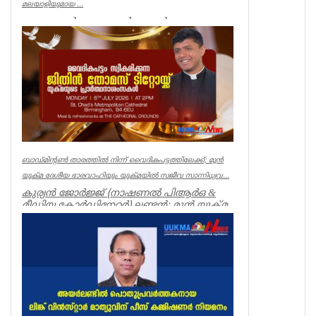
മലയാളിയുമായ ...
ഷൈമോൻ തോട്ടുങ്കൽ ലണ്ടൻ:
ബ്രിട്ടനിലേക്ക് ജോലി സൗകര്യാർത്ഥം
കുടിയേറിയ മലയാളികൾക്ക് അപ്രാപ്യമായി
ഒന...
Featured News
ബാഡ്‌മിന്റൺ താരത്തിൽ നിന്ന് വൈദികപട്ടത്തിലേക്ക്; മുൻ
യുക്മ ദേശീയ ഭാരവാഹിയും യുക്മയിൽ സജീവ സാന്നിധ്യവ...
കുര്യൻ ജോർജ്ജ് (നാഷണൽ പിആർഒ &
മീഡിയ കോർഡിനേറ്റർ) ലണ്ടൻ: മുൻ യുക്മ
ദേശീയ ഭാരവാഹിയും യുക്മയിൽ ...
Featured News