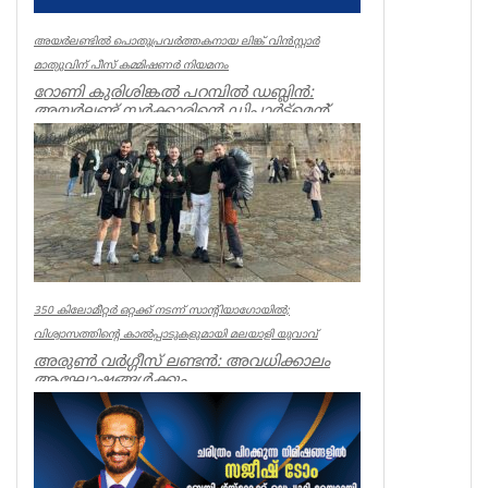
അയർലണ്ടിൽ പൊതുപ്രവർത്തകനായ ലിങ്ക് വിൻസ്റ്റാർ
മാത്യുവിന് പീസ് കമ്മിഷണർ നിയമനം
റോണി കുരിശിങ്കൽ പറമ്പിൽ ഡബ്ലിൻ:
അയർലണ്ട് സർക്കാരിന്റെ ഡിപ്പാർട്മെന്റ്
ഓഫ് ജസ്റ്റിസ് വകുപ്പ് മന്ത...
Featured News
350 കിലോമീറ്റർ ഒറ്റക്ക് നടന്ന് സാന്റിയാഗോയിൽ;
വിശ്വാസത്തിന്റെ കാൽപ്പാടുകളുമായി മലയാളി യുവാവ്
അരുൺ വർഗ്ഗീസ് ലണ്ടൻ: അവധിക്കാലം
ആഘോഷങ്ങൾക്കും
വിനോദയാത്രകൾക്കുമായി മാറ്റിവയ്ക്കുന്ന
യുവതലമുറയ്ക്...
Featured News