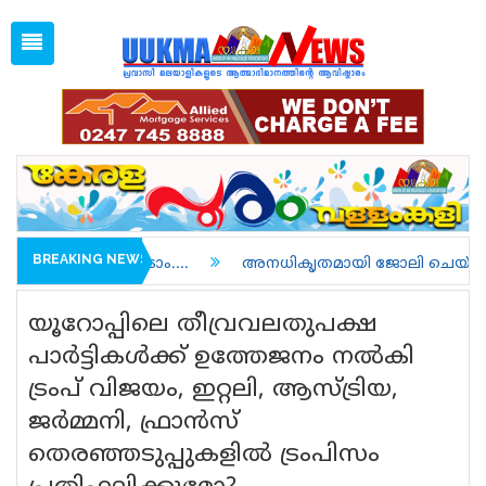
Sat, Aug 8, 2026
05:18 AM
Open
1 GBP =
128.35
Menu
Home
Latest News
Associations
Spiritual
UK NEWS
BREAKING NEWS
ാം....
അനധികൃതമായി ജോലി ചെയ്തതിന് അറസ്റ്റിലാവുക
Kerala
യൂറോപ്പിലെ തീവ്രവലതുപക്ഷ
India
പാര്‍ട്ടികള്‍ക്ക് ഉത്തേജനം നല്‍കി
ട്രംപ് വിജയം, ഇറ്റലി, ആസ്ട്രിയ,
World
ജര്‍മ്മനി, ഫ്രാന്‍സ്
uukma
തെരഞ്ഞടുപ്പുകളില്‍ ട്രംപിസം
Movies