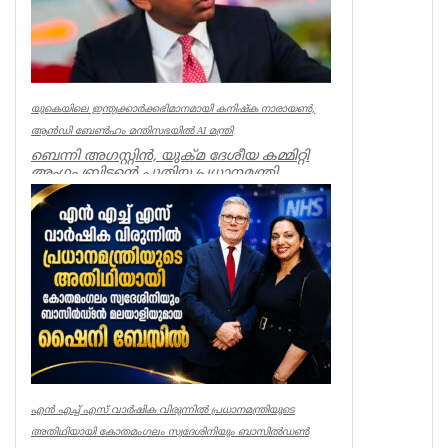
യുകെയിലെ ഇന്ത്യക്കാർക്കഭിമാനമായി കനിഷ്ക നാരായൺ,
ആൻഡി ബേൺഹം മന്തിസഭയിൽ AI മന്ത്രി
ബെന്നി അഗസ്റ്റിൻ, യുക്മ ദേശീയ കമ്മിറ്റി
അംഗം ബ്രിട്ടന്റെ പുതിയ പ്രധാനമന്ത്രി
ആൻഡി ബേൺഹാം പ്രഖ്യാ...
Featured News
എൻ എച്ച് എസ് വാർഷിക വിരുന്നിൽ പ്രധാനമന്ത്രിയുടെ
അതിഥിയായി കോതമംഗലം സ്വദേശിനിയും ബാസിൽഡൺ