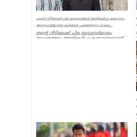
എന്റെ വീട്ടിലേക്ക് ചില യൂട്യൂബർമാർ അതിക്രമിച്ചു കയറുന്നു,
അനുവാദമില്ലാതെ ദൃശ്യങ്ങൾ പകർത്തുന്നു; സുരക...
തന്റെ വീട്ടിലേക്ക് ചില യൂട്യൂബർമാരും
മാധ്യമങ്ങളും അതിക്രമിച്ചു കയറുന്നുവെന്ന്
പരാതിയുമായി സൗരവ്ദാസ്...
India