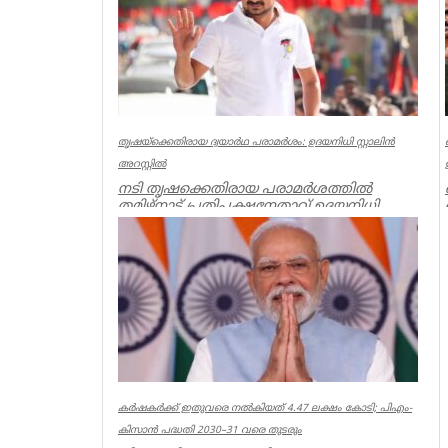
തൃഷയ്‌ക്കെതിരായ ദ്വയാര്‍ഥ പരാമര്‍ശം: ഉദയനിധി സ്റ്റാലിന്‍
അറസ്റ്റില്‍
നടി തൃഷക്കെതിരായ പരാമർശത്തിൽ
തമിഴ്നാട് പ്രതിപക്ഷനേതാവ് ഉദയനിധി
സ്റ്റാലിനെ കസ്റ്റഡിയിലെടുത്തു. തഞ്ചാ...
Latest News
കർഷകർക്ക് ഇതുവരെ നൽകിയത് 4.47 ലക്ഷം കോടി; പിഎം-
കിസാൻ പദ്ധതി 2030–31 വരെ തുടരും