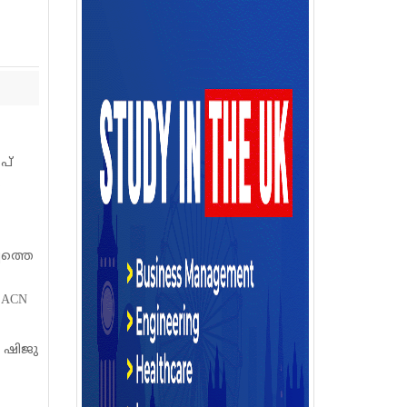
പ്
ം
പത്തെ
 ACN
ഞ ഷിജു