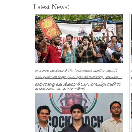
Latest News:
ജനങ്ങളെ കേൾക്കാൻ CJP, ”പൊതുജനം എന്ത് പറയുന്നു”;
സെപ്റ്റംബറിൽ രാജ്യവ്യാപക ക്യാമ്പയിൽ നടത്തും, അംഗത്വ ...
ജനങ്ങളെ കേൾക്കാൻ CJP. സെപ്റ്റംബറിൽ
രാജ്യ വ്യാപക ക്യാമ്പയിൽ
നടത്തും.”പൊതുജനം എന്ത് പറയുന്നു” എന്ന
പേ...
India