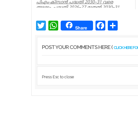
പിഎം-കിസാൻ പദ്ധതി 2030–31 വരെ
തുടരും. പദ്ധതി 2026–27 മുതൽ 2030–31
വരെ തുടരാൻ കേന്ദ്ര മന്ത്രിസഭ അംഗീ...
Latest News
Twitter
WhatsApp
Facebook
Share
Share
POST YOUR COMMENTS HERE (
CLICK HERE F
Press Esc to close