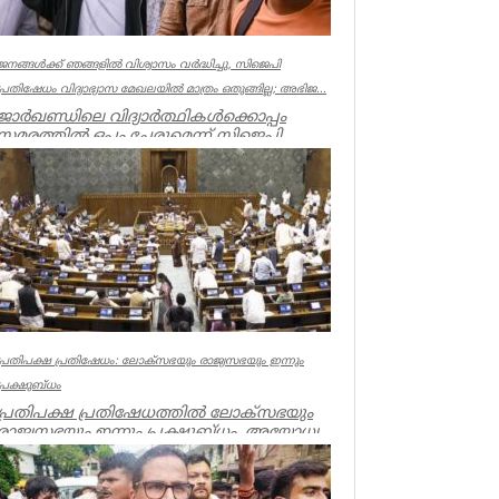
ജനങ്ങൾക്ക് ഞങ്ങളിൽ വിശ്വാസം വർദ്ധിച്ചു, സിജെപി
പ്രതിഷേധം വിദ്യാഭ്യാസ മേഖലയിൽ മാത്രം ഒതുങ്ങില്ല; അഭിജ...
ജാർഖണ്ഡിലെ വിദ്യാർത്ഥികൾക്കൊപ്പം
സമരത്തിൽ ഒപ്പം ചേരുമെന്ന് സിജെപി
സ്ഥാപകൻ അഭിജിത്ത് ദീപ്കെ.
ജനങ്ങൾക...
Latest News
പ്രതിപക്ഷ പ്രതിഷേധം: ലോക്സഭയും രാജ്യസഭയും ഇന്നും
പ്രക്ഷുബ്ധം
പ്രതിപക്ഷ പ്രതിഷേധത്തിൽ ലോക്സഭയും
രാജ്യസഭയും ഇന്നും പ്രക്ഷുബ്ധം. അയോധ്യ
സംഭാവന കൊള്ള, വിദ്യാർത്ഥികൾ...
Latest News