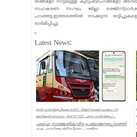
തങ്ങളോ നാട്ടിലുള്ള കുടുംബാംഗങ്ങളോ അറിയാത
സഹകരണ സംഘം ജില്ലാ രെജിസ്ട്രാര്‍ക്ക
പറഞ്ഞു.ഇത്തരത്തില്‍ നടക്കുന്ന തട്ടിപ്പ
ഓര്‍മിപ്പിച്ചു.
v
Latest News:
ഇനി വാട്‌സ്ആപ്പിലൂടെ KSRTC ടിക്കറ്റ് ബുക്ക് ചെയ്യാം! 24
മണിക്കൂർ സേവനം; 9447071021 എന്ന വാട്സ്ആപ്പ് ...
എഐ സാങ്കേതികവിദ്യ പ്രയോജനപ്പെടുത്തി
കെഎസ്ആർടിസിയെ പുതിയ
യുഗത്തിലേക്ക് നയിക്കുകയാണ് ലക്ഷ്യമെന്ന്