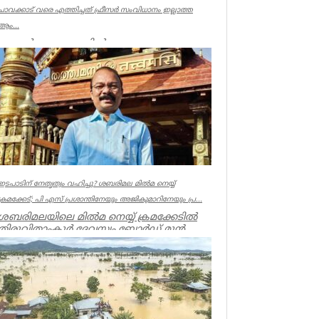
ചാവക്കാട് വരെ എത്തിച്ചത് ഫ്രീസര്‍ സംവിധാനം ഇല്ലാത്ത
ആം...
കണ്ണൂര്‍ ചെറുപുഴയില്‍
രക്ഷാപ്രവര്‍ത്തനത്തിനിടെ ജീവന്‍ നഷ്ടമായ
നീന്തല്‍ പരിശീലകന്‍ ആര്‍ രാജേഷിന്റെ മ...
Latest News
ഇടപാടിന് നേതൃത്വം വഹിച്ചു? ശബരിമല മില്‍മ നെയ്യ്
ക്രമക്കേട്; പി എസ് പ്രശാന്തിനേയും അജികുമാറിനേയും പ്ര...
ശബരിമലയിലെ മില്‍മ നെയ്യ് ക്രമക്കേടില്‍
തിരുവിതാംകൂര്‍ ദേവസ്വം ബോര്‍ഡ് മുന്‍
പ്രസിഡന്റ് പി എസ് പ്രശാ...
Kerala