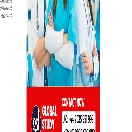
നെതിരെ
ികള്‍
ഇവര്‍