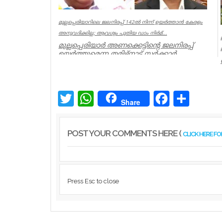
മുല്ലപ്പെരിയാറിലെ ജലനിരപ്പ് 142ല്‍ നിന്ന് ഉയര്‍ത്താന്‍ കേരളം
അനുവദിക്കില്ല; ആവശ്യം പുതിയ ഡാം നിര്‍മ്...
മുല്ലപ്പെരിയാര്‍ അണക്കെട്ടിന്റെ ജലനിരപ്പ്
ഉയര്‍ത്തുമെന്ന തമിഴ്‌നാട് സര്‍ക്കാര്‍
നിലപാടില്‍, തമിഴ്‌ന...
Latest News
Twitter
WhatsApp
Facebook
Share
Share
POST YOUR COMMENTS HERE (
CLICK HERE F
Press Esc to close