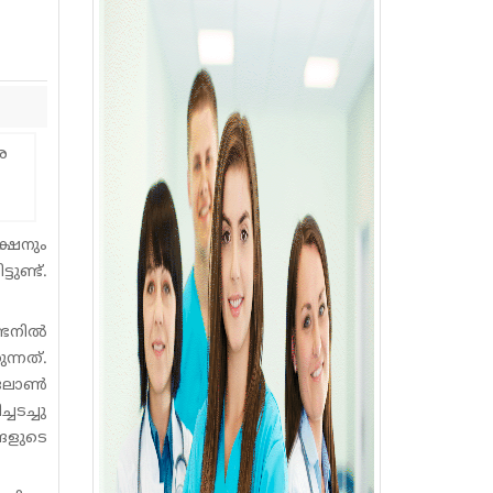
ക്ഷനും
ുണ്ട്.
നില്‍
്നത്.
ോണ്‍
ടച്ചു
ങളുടെ