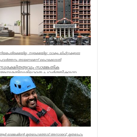
Kerala
നിയമപരിരക്ഷയില്ല, സുരക്ഷയില്ല: വാക്വം ലിഫ്റ്റുകളുടെ
പ്രവര്‍ത്തനം തടയണമെന്ന് ഹൈക്കോടതി
സുരക്ഷിതത്വവും സാങ്കേതിക
അനുമതിയുമില്ലാതെ പ്രവര്‍ത്തിക്കുന്ന
അനധികൃത വാക്വം ലിഫ്റ്റുകളുടെ പ്രവര്‍ത്...
Kerala
ആര്‍ രാജേഷിന്റെ മൃതദേഹത്തോട് അനാദരവ്; മൃതദേഹം