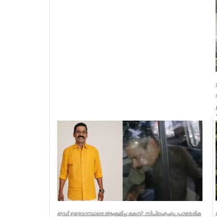
ഗതാ...
Kerala
ഇഡി ഉദ്യോഗസ്ഥരെ ആക്രമിച്ച കേസ്; സിപിഐഎം പ്രാദേശിക