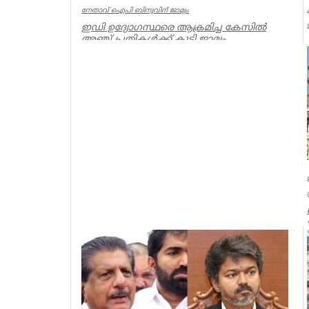
നേതാവ് ഐപി ബിനുവിന് ജാമ്യം
ഇഡി ഉദ്യോഗസ്ഥരെ ആക്രമിച്ച കേസില്‍
അഞ്ച് പ്രതികള്‍ക്ക് കൂടി ജാമ്യം.
സിപിഐഎം നേതാവ് ഐപി ബിനു ഉള്‍പ്പട...
Kerala