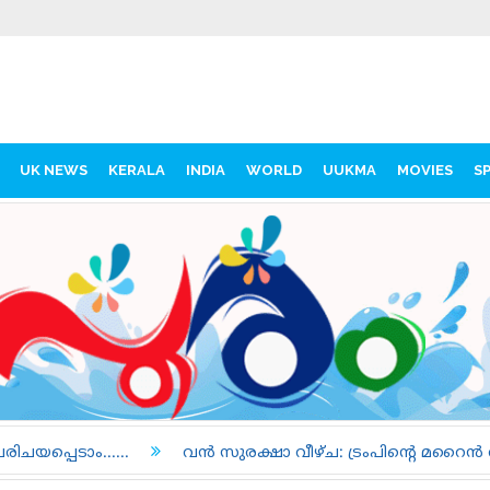
UK NEWS
KERALA
INDIA
WORLD
UUKMA
MOVIES
S
വൻ സുരക്ഷാ വീഴ്ച: ട്രംപിന്റെ മറൈൻ വണ്ണും യാത്രാവിമ