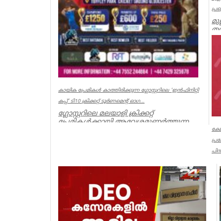
പ്ര
മു
തമ
മു
Ker
കായിക പ്രേമികള്‍ കാത്തിരിക്കുന്ന ഗ്ലോസ്റ്ററിലെ 'ഇന്‍ഫിനിറ്റി
കപ്പ്' ടി10 ക്രിക്കറ്റ് ടൂര്‍ണമെന്റ് ഓഗ...
ഗ്ലോസ്റ്ററിലെ മലയാളി ക്രിക്കറ്റ്
പ്രേമികള്‍ക്കായി ആവേശമുണര്‍ത്തുന്ന
'ഇന്‍ഫിനിറ്റി കപ്പ് - സീസണ്‍ 3'...
ക്ഷ
പ്
Associations
പിൻ
ക്
പൂ
നട
Ker