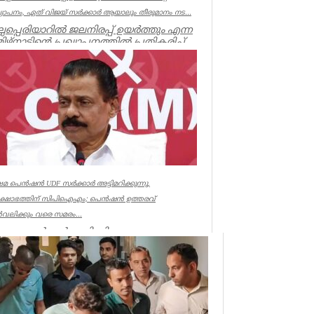
ഖ്യാപനം, ഏത് വിജയ് സർക്കാർ ആയാലും തീരുമാനം നട...
ല്ലപ്പെരിയാറിൽ ജലനിരപ്പ് ഉയർത്തും എന്ന
ിഴ്നാടിന്റെ പ്രഖ്യാപനത്തിൽ പ്രതികരിച്ച്
ൻമന്ത്രി എം എം...
ala
േമ പെൻഷൻ UDF സർക്കാർ അട്ടിമറിക്കുന്നു,
രക്ഷോഭത്തിന് സിപിഐഎം; പെൻഷൻ ഉത്തരവ്
വലിക്കും വരെ സമരം...
ഷേമ പെൻഷൻ അട്ടിമറിക്കാനുള്ള ബോധ
ർവമായ ശ്രമമാണ് യു ഡി എഫ് സർക്കാർ
ത്തുന്നതെന്ന് സിപിഐഎം സംസ്ഥാ...
ala