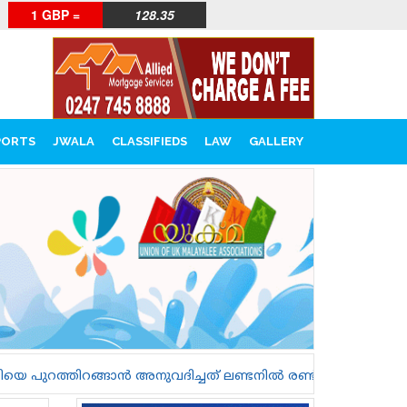
1 GBP =
128.35
PORTS
JWALA
CLASSIFIEDS
LAW
GALLERY
്ചത് ലണ്ടനിൽ രണ്ട് സ്ത്രീകളെ കൊലപ്പെടുത്തുന്നതിലേക്ക് ന