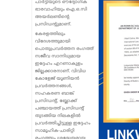
പാർട്ടിയുടെ ഔദ്യോഗിക
ഭാരവാഹിയും ഐ.ഒ.സി
അയർലണ്ടിന്റെ
പ്രസിഡന്റുമാണ്.
കേരളത്തിലും
വിദേശത്തുമായി
പൊതുപ്രവർത്തന രംഗത്ത്
സജീവ സാന്നിധ്യമായ
ഇദ്ദേഹം എറണാകുളം
ജില്ലക്കാരനാണ്. വിവിധ
കോളേജ് യൂണിയൻ
പ്രവർത്തനങ്ങൾ,
സഹകരണ ബാങ്ക്
പ്രസിഡന്റ്, ബ്ലോക്ക്
പഞ്ചായത്ത് പ്രസിഡന്റ്
തുടങ്ങിയ നിലകളിൽ
പ്രവർത്തിച്ചിട്ടുള്ള ഇദ്ദേഹം
സാമൂഹിക-ചാരിറ്റി
രംഗത്തും ശ്രദ്ധേയമായ