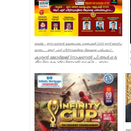
യുക്മ - ഇസ ലണ്ടൻ കേരളപൂരം വളളംകളി 2026 ഇനി ഒരാഴ്ച
മാത്രം.....ആറ്, ഏഴ് ഹീറ്റ്സുകളിലെ ടീമുകളെ പരിചയപ്...
കുര്യൻ ജോർജ്ജ് (നാഷണൽ പി.ആർ.ഒ &
മീഡിയ കോർഡിനേറ്റർ) യുക്മ - ഇസ
ലണ്ടൻ കേരളപൂരം വ...
Associations
മുല