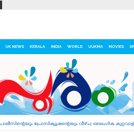
UK NEWS
KERALA
INDIA
WORLD
UUKMA
MOVIES
S
ഷന്റെയും വീഴ്ച; ലൈംഗിക കുറ്റവാളിയെ പുറത്തിറങ്ങാൻ അനുവദിച