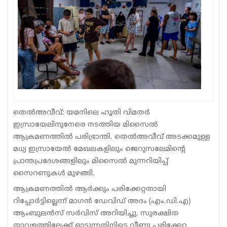
Sports
Jwala
Classifieds
Law
Gallery
തെൽഅവീവ്: യമനിലെ ഹൂതി വിമതർ
ഇസ്രായേലിനുനേരെ നടത്തിയ മിസൈൽ
ആക്രമണത്തിൽ പരിഭ്രാന്തി. തെൽഅവീവ് അടക്കമുള്ള
മധ്യ ഇസ്രായേൽ മേഖലകളിലും ജെറുസലേമിന്റെ
പ്രാന്തപ്രദേശങ്ങളിലും മിസൈൽ മുന്നറിയിപ്പ്
സൈറണുകൾ മുഴങ്ങി.
ആക്രമണത്തിൽ ആർക്കും പരിക്കേറ്റതായി
റിപ്പോർട്ടില്ലെന്ന് മാഗൻ ഡേവിഡ് അദം (എം.ഡി.എ)
ആംബുലൻസ് സർവിസ് അറിയിച്ചു. സുരക്ഷിത
താവളത്തിലേക്ക് ഓടുന്നതിനിടെ വീണു പരിക്കേറ്റ