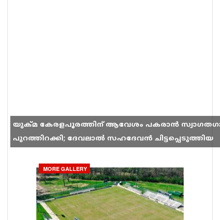
യുക്മ കേരളപൂരത്തിന് ആവേശം പകരാൻ സ്വാഗതഗ
പുറത്തിറക്കി; ദേവലാൽ സഹദേവൻ ചിട്ടപ്പെടുത്തിയ
ഗാനം സോഷ്യൽ മീഡിയയിൽ തരംഗമാകുന്നു
MORE GALLERY