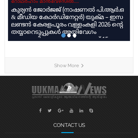
റോഥർഹാം മാൻവേഴ്സിൽ….
കുര്യൻ ജോർജജ് (നാഷണൽ പി.ആർ.ഒ
& മീഡിയ കോർഡിനേറ്റർ) യുക്മ – ഇസ
ലണ്ടൻ കേരളപൂരം വള്ളംകളി 2026 ൻ്റെ
തയ്യാറെടുപ്പുകൾ അതിവേഗം
പുരോഗമിക്കുകയാണ്. ആഗസ്റ്റ് 15
ശനിയാഴ്ച റോഥർഹാം മാൻവേഴ്സ്
ലെയ്ക്കിൽ വെച്ച് നടക്കുന്ന എട്ടാമത്
യുക്മ കേരളപൂരം വള്ളംകളിയും യുക്മ
Show More
തെരേസാസ് ഓണച്ചന്തം ‘മലയാളി
സുന്ദരി സീസൺ 2’ മത്സരവും
അനുബന്ധ കലാപരിപാടികളും ഏറ്റവും
ഭംഗിയായി നടത്തുവാനുള്ള
ഒരുക്കങ്ങളാണ് യുക്മ ദേശീയ സമിതി
നടത്തി വരുന്നതെന്ന് ദേശീയ പ്രസിഡൻ്റ്
അഡ്വ. എബി സെബാസ്റ്റ്യൻ, ജനറൽ
CONTACT US