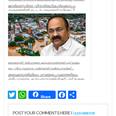
ജാർഖണ്ഡിലെ വിദ്യാർത്ഥികൾക്കൊപ്പം
സമരത്തിൽ ഒപ്പം ചേരുമെന്ന് സിജെപി
സ്ഥാപകൻ അഭിജിത്ത് ദീപ്കെ.
ജനങ്ങൾക...
Latest News
മഴക്കെടുതി: ‘മരിച്ചവരുടെ കുടുംബാഗങ്ങൾക്ക് എട്ട് ലക്ഷം
രൂപ; വീടും സ്ഥലവും പൂർണമായി നഷ്ടപ്പെട്ടവർക്ക് ...
മഴക്കെടുതിയിലും വെള്ളപ്പൊക്കത്തിലും
മരിച്ചവരുടെ കുടുംബാഗങ്ങൾക്ക് എട്ട് ലക്ഷം
രൂപ ധനസഹായം നൽകുമെന്ന്...
Kerala
Twitter
WhatsApp
Facebook
Share
Share
POST YOUR COMMENTS HERE (
CLICK HERE FOR