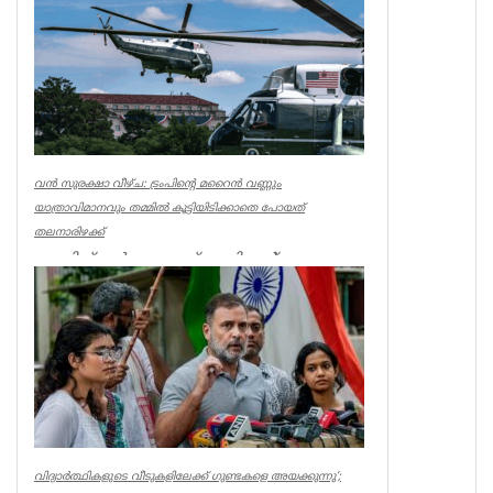
വൻ സുരക്ഷാ വീഴ്ച: ട്രംപിന്റെ മറൈൻ വണ്ണും
യാത്രാവിമാനവും തമ്മിൽ കൂട്ടിയിടിക്കാതെ പോയത്
തലനാരിഴക്ക്
വാഷിങ്ടൺ: യു.എസ് പ്രസിഡന്റ്
ഡോണൾഡ് ട്രംപിന്റെ ഔദ്യോഗിക
ഹെലികോപ്റ്ററായ 'മറൈൻ വൺ’,
വാഷിങ്ടണിലെ റൊണാൾഡ...
World
വിദ്യാര്‍ത്ഥികളുടെ വീടുകളിലേക്ക് ഗുണ്ടകളെ അയക്കുന്നു’;