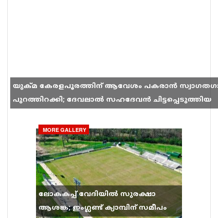
യുക്മ കേരളപൂരത്തിന് ആവേശം പകരാൻ സ്വാഗതഗ
പുറത്തിറക്കി; ദേവലാൽ സഹദേവൻ ചിട്ടപ്പെടുത്തിയ
ഗാനം സോഷ്യൽ മീഡിയയിൽ തരംഗമാകുന്നു
MORE GALLERY
ലോകകപ്പ് വേദിയിൽ സുരക്ഷാ
ആശങ്ക; ഇംഗ്ലണ്ട് ക്യാമ്പിന് സമീപം