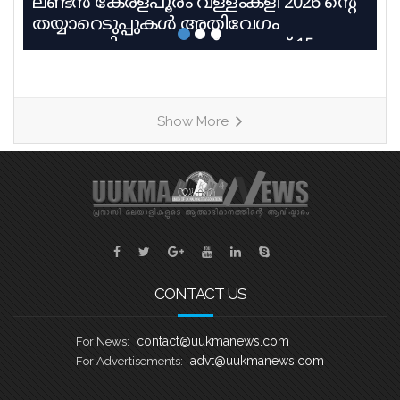
ലണ്ടൻ കേരളപൂരം വള്ളംകളി 2026 ൻ്റെ
തയ്യാറെടുപ്പുകൾ അതിവേഗം
പുരോഗമിക്കുകയാണ്. ആഗസ്റ്റ് 15
ശനിയാഴ്ച റോഥർഹാം മാൻവേഴ്സ്
ലെയ്ക്കിൽ വെച്ച് നടക്കുന്ന എട്ടാമത്
യുക്മ കേരളപൂരം വള്ളംകളിയും യുക്മ
Show More
തെരേസാസ് ഓണച്ചന്തം ‘മലയാളി
സുന്ദരി സീസൺ 2’ മത്സരവും
അനുബന്ധ കലാപരിപാടികളും ഏറ്റവും
ഭംഗിയായി നടത്തുവാനുള്ള
ഒരുക്കങ്ങളാണ് യുക്മ ദേശീയ സമിതി
നടത്തി വരുന്നതെന്ന് ദേശീയ പ്രസിഡൻ്റ്
അഡ്വ. എബി സെബാസ്റ്റ്യൻ, ജനറൽ
CONTACT US
contact@uukmanews.com
For News:
advt@uukmanews.com
For Advertisements: