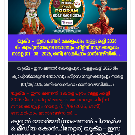
അറിയിച്ചു. കാറ്റിനും മഴയ്ക്കും സാധ്യതയുണ്ട്.
കാണാതായവർക്ക് വേണ്ടിയുള്ള തിരച്ചിൽ
ഊർജ്ജിതമായി തുടരുന്നുവെന്നും റവന്യൂ മന്ത്രി
അറിയിച്ചു. മഴയുടെ ശക്തി കുറഞ്ഞെങ്കിലും
ജാഗ്രതയോടെ തന്നെ മുന്നോട്ടു പോകണമെന്നു
റവന്യൂ മന്ത്രി
യുക്മ – ഇസ ലണ്ടൻ കേരളപൂരം വള്ളംകളി 2026 ടീം
ക്യാപ്റ്റൻമാരുടെ യോഗവും ഹീറ്റ്സ് നറുക്കെടുപ്പും നാളെ
(01/08/2026, ശനി) റോഥർഹാം മാൻവേഴ്സിൽ….
/
യുക്മ – ഇസ ലണ്ടൻ കേരളപൂരം വള്ളംകളി
2026 ടീം ക്യാപ്റ്റൻമാരുടെ യോഗവും ഹീറ്റ്സ്
നറുക്കെടുപ്പും നാളെ (01/08/2026, ശനി)
റോഥർഹാം മാൻവേഴ്സിൽ….
കുര്യൻ ജോർജജ് (നാഷണൽ പി.ആർ.ഒ
& മീഡിയ കോർഡിനേറ്റർ) യുക്മ – ഇസ