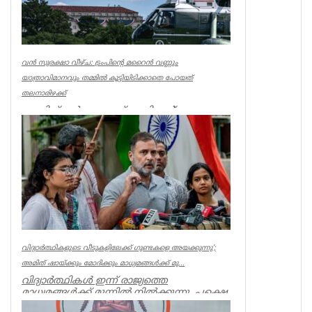
വൻ സുരക്ഷാ വീഴ്ച: ട്രംപിന്റെ മറൈൻ വണ്ണും
യാത്രാവിമാനവും തമ്മിൽ കൂട്ടിയിടിക്കാതെ പോയത്
തലനാരിഴക്ക്
വാഷിങ്ടൺ: യു.എസ് പ്രസിഡന്റ്
ഡോണൾഡ് ട്രംപിന്റെ ഔദ്യോഗിക
ഹെലികോപ്റ്ററായ 'മറൈൻ വൺ’,
വാഷിങ്ടണിലെ റൊണാൾഡ...
World
വിദ്യാര്‍ത്ഥികളുടെ വീടുകളിലേക്ക് ഗുണ്ടകളെ അയക്കുന്നു’;
അമിത് ഷായ്ക്കും മോദിക്കും മാധ്യമങ്ങള്‍ക്ക് മു...
വിദ്യാർത്ഥികൾ ഇന്ന് രാജ്യത്തെ
മാധ്യമങ്ങൾക്ക് മുന്നിൽ നിൽക്കുന്നു, പക്ഷെ
അമിത് ഷാ ക്കും, മോദിക്കും ധ...