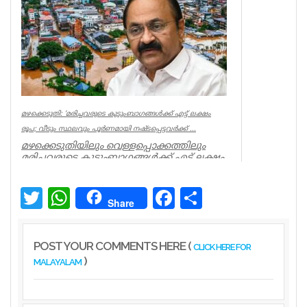
Latest News
മഴക്കെടുതി: ‘മരിച്ചവരുടെ കുടുംബാഗങ്ങൾക്ക് എട്ട് ലക്ഷം
രൂപ; വീടും സ്ഥലവും പൂർണമായി നഷ്ടപ്പെട്ടവർക്ക് ...
മഴക്കെടുതിയിലും വെള്ളപ്പൊക്കത്തിലും
മരിച്ചവരുടെ കുടുംബാഗങ്ങൾക്ക് എട്ട് ലക്ഷം
രൂപ ധനസഹായം നൽകുമെന്ന്...
Kerala
Twitter
WhatsApp
Facebook
Share
Share
POST YOUR COMMENTS HERE (
CLICK HERE FOR
)
MALAYALAM