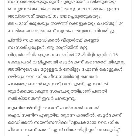
സംസാരിക്കുകയും മൂന്ന് പുരുഷന്മാർ ചിരിക്കുകയും
ചെയ്യുന്നത് കേൾക്കാമായിരുന്നു. ഈ സംഭവം എന്നെ
അവിശ്വസനീയമാംവിധം ഭയപ്പെടുത്തുകയും
അപമാനിക്കുകയും താഴ്ത്തിക്കെട്ടുകയും ചെയ്തു.” 24
കാരിയായ ബട്ടർകേസ് സ്വന്തം അനുഭവം വിവരിച്ചു.
പിന്നീട് സഹ മെഡിക്കൽ വിദ്യാർത്ഥികളോട്
സംസാരിച്ചപ്പോൾ, ആ രാത്രിയിൽ മറ്റു
വിദ്യാർത്ഥിനികളുടെ ഫോണിൽ 22 മിനിറ്റിനുള്ളിൽ 16
കോളുകൾ വിളിച്ചതായി ബട്ടർകേസ് കണ്ടെത്തിയിരുന്നു.
അതിനുശേഷം മറ്റുള്ളവർ നേരിട്ടും ഫോൺ കോളുകൾ
വഴിയും ലൈംഗിക പീഡനത്തിന്റെ കഥകൾ
പറഞ്ഞുകൊണ്ട് മുന്നോട്ട് വന്നിട്ടുണ്ട്. എന്നാലിത്
തുടർക്കഥയാകുന്ന സാഹചര്യത്തിലാണ് പരാതി
നൽകിയതെന്ന് ഇവർ പറയുന്നു.
യൂണിവേഴ്സിറ്റി വൈസ് ചാൻസലർ ഡങ്കൻ
ഐവിസണിന് എഴുതിയ തുറന്ന കത്തിൽ, ബട്ടർകേസ്
മെഡിക്കൽ സയൻസസിലെ “വ്യാപകമായ ലൈംഗിക
പീഡന സംസ്കാരം” എന്ന് വിശേഷിപ്പിച്ചതിനെക്കുറിച്ച്