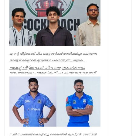
India
എന്റെ വീട്ടിലേക്ക് ചില യൂട്യൂബർമാർ അതിക്രമിച്ചു കയറുന്നു,
അനുവാദമില്ലാതെ ദൃശ്യങ്ങൾ പകർത്തുന്നു; സുരക...
തന്റെ വീട്ടിലേക്ക് ചില യൂട്യൂബർമാരും
മാധ്യമങ്ങളും അതിക്രമിച്ചു കയറുന്നുവെന്ന്
പരാതിയുമായി സൗരവ്ദാസ്...
India
സലി സാംസണ്‍ കൊച്ചി ബ്ലൂ ടൈഗേഴ്‌സ് ക്യാപ്റ്റന്‍; ബേസില്‍