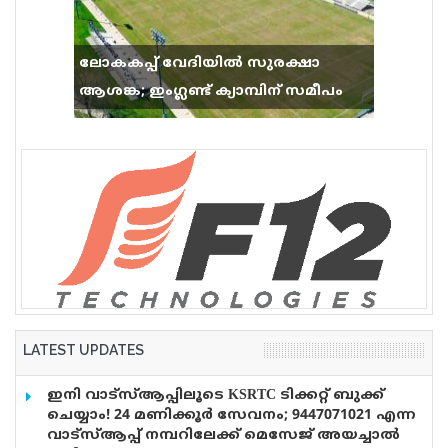
ലോകകപ്പ് വേദിയിൽ സുരക്ഷാ
ആശങ്ക; ഇംഗ്ലണ്ട് ക്യാമ്പിന് സമീപം
വെടിവെപ്പ്, 9 പേർക്ക് പരിക്ക്
LATEST UPDATES
ഇനി വാട്‌സ്ആപ്പിലൂടെ KSRTC ടിക്കറ്റ് ബുക്ക്
ചെയ്യാം! 24 മണിക്കൂർ സേവനം; 9447071021 എന്ന
വാട്സ്ആപ്പ് നമ്പറിലേക്ക് മെസേജ് അയച്ചാൽ