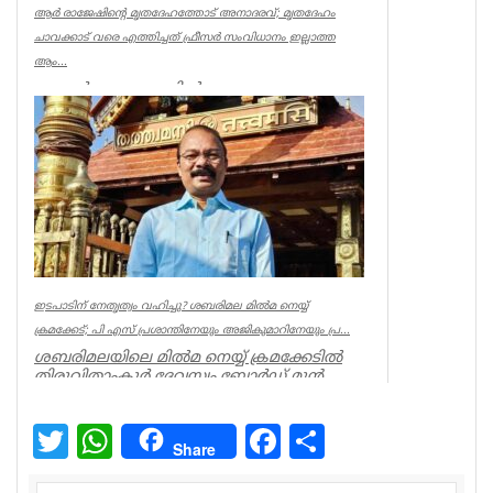
ആര്‍ രാജേഷിന്റെ മൃതദേഹത്തോട് അനാദരവ്; മൃതദേഹം
ചാവക്കാട് വരെ എത്തിച്ചത് ഫ്രീസര്‍ സംവിധാനം ഇല്ലാത്ത
ആം...
കണ്ണൂര്‍ ചെറുപുഴയില്‍
രക്ഷാപ്രവര്‍ത്തനത്തിനിടെ ജീവന്‍ നഷ്ടമായ
നീന്തല്‍ പരിശീലകന്‍ ആര്‍ രാജേഷിന്റെ മ...
Latest News
ഇടപാടിന് നേതൃത്വം വഹിച്ചു? ശബരിമല മില്‍മ നെയ്യ്
ക്രമക്കേട്; പി എസ് പ്രശാന്തിനേയും അജികുമാറിനേയും പ്ര...
ശബരിമലയിലെ മില്‍മ നെയ്യ് ക്രമക്കേടില്‍
തിരുവിതാംകൂര്‍ ദേവസ്വം ബോര്‍ഡ് മുന്‍
പ്രസിഡന്റ് പി എസ് പ്രശാ...
Kerala
Twitter
WhatsApp
Facebook
Share
Share