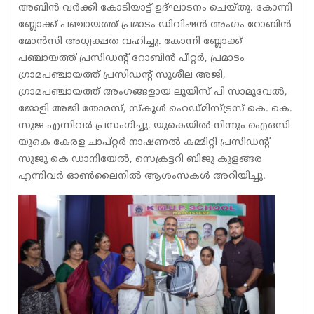
അബിൻ വർക്കി കോടിയാട്ട് ഉദ്ഘാടനം ചെയ്തു. കോന്നി
ബ്ലോക്ക്‌ പഞ്ചായത്ത് പ്രമാടം ഡിവിഷൻ അംഗം റോബിൻ
മോൻസി അധ്യക്ഷത വഹിച്ചു. കോന്നി ബ്ലോക്ക്‌
പഞ്ചായത്ത്‌ പ്രസിഡന്റ് റോബിൻ പീറ്റർ, പ്രമാടം
ഗ്രാമപഞ്ചായത്ത് പ്രസിഡന്റ് സുശീല അജി,
ഗ്രാമപഞ്ചായത്ത്‌ അംഗങ്ങളായ ലൂയിസ് പി സാമൂവേൽ,
ജോളി അജി തോമസ്, സ്കൂൾ ഹെഡ്മിസ്ട്രസ് കെ. കെ.
സുജ എന്നിവർ പ്രസംഗിച്ചു. യുകെയിൽ നിന്നും ഐഒസി
യുകെ കേരള ചാപ്റ്റർ നാഷണൽ കമ്മിറ്റി പ്രസിഡന്റ്
സുജു കെ ഡാനിയേൽ, സെക്രട്ടറി ബിജു കുളങ്ങര
എന്നിവർ ഓൺലൈനിൽ ആശംസകൾ അറിയിച്ചു.