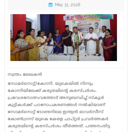
May 31, 2026
Sports
Jwala
Classifieds
Law
Gallery
സ്വന്തം ലേഖകൻ
സോമർസെറ്റ്/കോന്നി. യുകെയിൽ നിന്നും
കോന്നിയിലേക്ക് കരുതലിന്റെ കരസ്പർശം.
പ്രവേശനോത്സവത്തോട് അനുബന്ധിച്ച് സ്കൂൾ
കുട്ടികൾക്ക് പഠനോപകരണങ്ങൾ നൽകിയാണ്
സോമർസെറ്റ് ടോണ്ടനിലെ ഇന്ത്യൻ ഓവർസീസ്
കോൺഗ്രസ് യുകെ കേരള ചാപ്റ്റർ പ്രവർത്തകർ
കരുതലിന്റെ കരസ്പർശം തീർത്തത്. പത്തനംതിട്ട