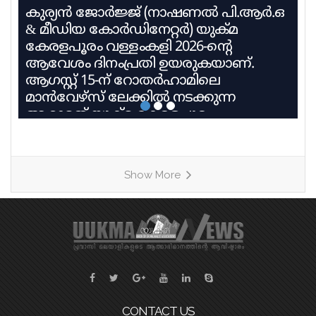
കുര്യൻ ജോർജ്ജ് (നാഷണൽ പി.ആർ.ഒ
& മീഡിയ കോർഡിനേറ്റർ) യുക്മ
കേരളപൂരം വള്ളംകളി 2026-ന്റെ
ആവേശം ദിനംപ്രതി ഉയരുകയാണ്.
ആഗസ്റ്റ് 15-ന് റോതർഹാമിലെ
മാൻവേഴ്സ് ലേക്കിൽ നടക്കുന്ന
ആറാമത് യുക്മ കേരളപൂരം
വള്ളംകളിയിൽ 27 ടീമുകൾ 9
ഹീറ്റുകളിലായി മാറ്റുരയ്ക്കും. ഓരോ
ടീമും കഠിന പരിശീലനത്തിന്റെ
Show More
അവസാനഘട്ടത്തിലാണ്. കേരളത്തിലെ
ചുണ്ടൻവള്ളം പാരമ്പര്യം
നിലനിർത്തിക്കൊണ്ട്, യുകെയിലെ
വിവിധ ബോട്ട് ക്ലബ്ബുകളെ
പ്രതിനിധീകരിക്കുന്ന ടീമുകൾ കുട്ടനാടൻ
ഗ്രാമങ്ങളുടെ പേരിലുള്ള
വള്ളങ്ങളിലാണ് മത്സരിക്കുന്നത്. ഓരോ
ഹീറ്റിലെയും ആദ്യ രണ്ട് സ്ഥാനക്കാർ
CONTACT US