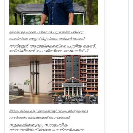
ഒളിവിലുള്ള എന്നെ പിടിക്കാൻ പറ്റുമെങ്കിൽ പിടിക്കൂ’;
പൊലീസിനെ വെല്ലുവിളിച്ച് വീണ്ടും അർജുൻ ആയങ്കി
അർജുൻ ആയങ്കിക്കെതിരെ പുതിയ കേസ്.
ഒളിവിലിരുന്ന് പൊലീസിനെ വെല്ലുവിളിച്ച്
ഭീഷണിപ്പെടുത്തിയതിനാണ് കേസ്....
Kerala
നിയമപരിരക്ഷയില്ല, സുരക്ഷയില്ല: വാക്വം ലിഫ്റ്റുകളുടെ
പ്രവര്‍ത്തനം തടയണമെന്ന് ഹൈക്കോടതി
സുരക്ഷിതത്വവും സാങ്കേതിക
അനുമതിയുമില്ലാതെ പ്രവര്‍ത്തിക്കുന്ന