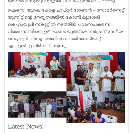
ജനറൽ സെക്രട്ടറി സൂരജ് പി കെ എന്നിവർ പറഞ്ഞു.
ഐഒസി യുകെ കേരള ചാപ്റ്റർ ടോണ്ടൻ – സോമർസെറ്റ്
യൂണിറ്റിന്റെ നേതൃത്വത്തിൽ കോന്നി മല്ലശേരി
കെഎംയുപി സ്കൂളിൽ നടത്തിയ പഠനോപകരണ
വിതരണത്തിന്റെ ഉദ്ഘാടനം യൂത്ത്കോൺഗ്രസ് ദേശീയ
സെക്രട്ടറി അഡ്വ. അബിൻ വർക്കി കോടിയാട്ട്
എംഎൽഎ നിർവഹിക്കുന്നു.
Latest News: