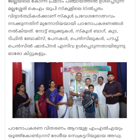
ജില്ലയിലെ കോന്നി പ്രമാടം പഞ്ചായത്തിൽ ഉൾപ്പെടുന്ന
മല്ലശ്ശേരി കെഎം യുപി സ്കൂളിലെ 65ൽപ്പരം
വിദ്യാർത്ഥികൾക്കാണ് സ്കൂൾ പ്രവേശനോത്സവം
നടക്കുന്നതിന് മുന്നോടിയയായി പഠനോപകരണങ്ങൾ
നൽകിയത്. നോട്ട് ബുക്കുകൾ, സ്കൂൾ ബാഗ്, കുട,
ടിഫിൻ ബോക്സ്, പേനകൾ, പെൻസിലുകൾ, പൗച്ച്,
പെൻസിൽ ഷാർപ്‌നർ എന്നിവ ഉൾപ്പെടുന്നതായിരുന്നു
ഓരോ കിറ്റുകളും.
പഠനോപകരണ വിതരണം ആറന്മുള എംഎൽഎയും
യൂത്ത്കോൺഗ്രസ് ദേശീയ സെക്രട്ടറിയുമായ അഡ്വ.