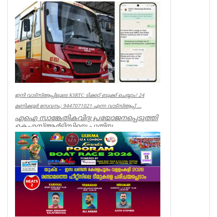
ഇനി വാട്‌സ്ആപ്പിലൂടെ KSRTC ടിക്കറ്റ് ബുക്ക് ചെയ്യാം! 24
മണിക്കൂർ സേവനം; 9447071021 എന്ന വാട്സ്ആപ്പ് ...
എഐ സാങ്കേതികവിദ്യ പ്രയോജനപ്പെടുത്തി
കെഎസ്ആർടിസിയെ പുതിയ
യുഗത്തിലേക്ക് നയിക്കുകയാണ് ലക്ഷ്യമെന്ന്
ഗതാ...
Kerala