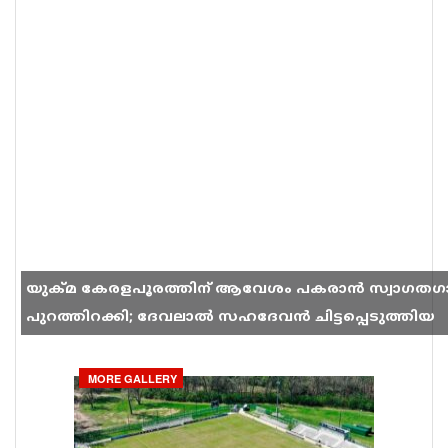
യുക്മ കേരളപൂരത്തിന് ആവേശം പകരാൻ സ്വാഗതഗ
പുറത്തിറക്കി; ദേവലാൽ സഹദേവൻ ചിട്ടപ്പെടുത്തിയ
ഗാനം സോഷ്യൽ മീഡിയയിൽ തരംഗമാകുന്നു
MORE GALLERY