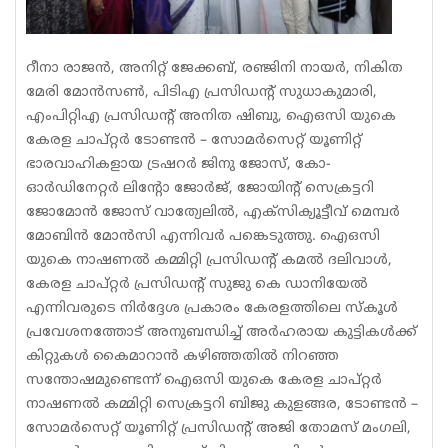
റീനാ രാജൻ, അനിറ്റ് ജേക്കബ്, രഞ്ജിനി നായർ, നികിത
മേരി മോൻസൺ, പിടിഎ പ്രസിഡന്റ്‌ സുധാകുമാരി,
എംപിറ്റിഎ പ്രസിഡന്റ് അനിത ഷിബു, ഐഒസി യുകെ
കേരള ചാപ്റ്റർ ടോണ്ടൻ – സോമർസെറ്റ് യൂണിറ്റ്
ഭാരവാഹികളായ ട്രഷറർ ജിനു ജോസ്, കോ-
ഓർഡിനേറ്റർ ലിന്റോ ജോർജ്, ജോയിന്റ് സെക്രട്ടറി
ജോമോൻ ജോസ് വാത്യേലിൽ, എക്‌സിക്യൂട്ടീവ് മെമ്പർ
മോബിൻ മോൻസി എന്നിവർ പങ്കെടുത്തു. ഐഒസി
യുകെ നാഷണൽ കമ്മിറ്റി പ്രസിഡന്റ് കമൽ ദലിവാൾ,
കേരള ചാപ്റ്റർ പ്രസിഡന്റ് സുജു കെ ഡാനിയേൽ
എന്നിവരുടെ നിർദ്ദേശ പ്രകാരം കേരളത്തിലെ സ്കൂൾ
പ്രവേശനത്തോട് അനുബന്ധിച്ച് അർഹരായ കുട്ടികൾക്ക്
കിറ്റുകൾ കൈമാറാൻ കഴിഞ്ഞതിൽ നിറഞ്ഞ
സന്തോഷമുണ്ടെന്ന് ഐഒസി യുകെ കേരള ചാപ്റ്റർ
നാഷണൽ കമ്മിറ്റി സെക്രട്ടറി ബിജു കുളങ്ങര, ടോണ്ടൻ –
സോമർസെറ്റ് യൂണിറ്റ് പ്രസിഡന്റ് അജി തോമസ് മംഗലി,