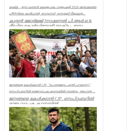
യുക്മ - ഇസ ലണ്ടൻ കേരളപൂരം വളളംകളി 2026 രണ്ടാമത്തെ
ഹീറ്റ്സിലെ കാരിച്ചാൽ, വേമ്പനാട്, നെടുമുടി ടീമുകളെ...
കുര്യൻ ജോർജ്ജ് (നാഷണൽ പി.ആർ.ഒ &
മീഡിയ കോർഡിനേറ്റർ) യുക്മ - ഇസ
ലണ്ടൻ കേരളപൂരം വ...
Associations
ജനങ്ങളെ കേൾക്കാൻ CJP, ”പൊതുജനം എന്ത് പറയുന്നു”;
സെപ്റ്റംബറിൽ രാജ്യവ്യാപക ക്യാമ്പയിൽ നടത്തും, അംഗത്വ ...
ജനങ്ങളെ കേൾക്കാൻ CJP. സെപ്റ്റംബറിൽ
രാജ്യ വ്യാപക ക്യാമ്പയിൽ
നടത്തും.”പൊതുജനം എന്ത് പറയുന്നു” എന്ന
പേ...
India