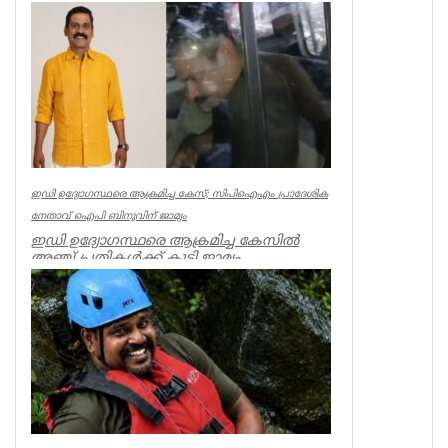
അനധികൃത വാക്വം ലിഫ്റ്റുകളുടെ പ്രവര്‍ത്...
Kerala
ഇഡി ഉദ്യോഗസ്ഥരെ ആക്രമിച്ച കേസ്; സിപിഐഎം പ്രാദേശിക
നേതാവ് ഐപി ബിനുവിന് ജാമ്യം
ഇഡി ഉദ്യോഗസ്ഥരെ ആക്രമിച്ച കേസില്‍
അഞ്ച് പ്രതികള്‍ക്ക് കൂടി ജാമ്യം.
സിപിഐഎം നേതാവ് ഐപി ബിനു ഉള്‍പ്പട...
Kerala