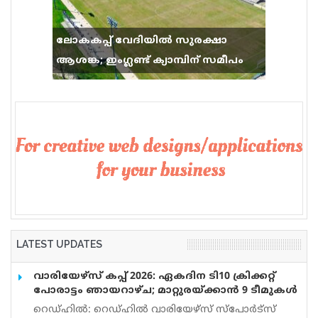
ലോകകപ്പ് വേദിയിൽ സുരക്ഷാ
ആശങ്ക; ഇംഗ്ലണ്ട് ക്യാമ്പിന് സമീപം
വെടിവെപ്പ്, 9 പേർക്ക് പരിക്ക്
LATEST UPDATES
വാരിയേഴ്സ് കപ്പ് 2026: ഏകദിന ടി10 ക്രിക്കറ്റ്
പോരാട്ടം ഞായറാഴ്ച; മാറ്റുരയ്ക്കാൻ 9 ടീമുകൾ
റെഡ്ഹിൽ: റെഡ്ഹിൽ വാരിയേഴ്സ് സ്പോർട്സ്