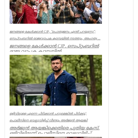
ജനങ്ങളെ കേൾക്കാൻ CJP, ”പൊതുജനം എന്ത് പറയുന്നു”;
സെപ്റ്റംബറിൽ രാജ്യവ്യാപക ക്യാമ്പയിൽ നടത്തും, അംഗത്വ ...
ജനങ്ങളെ കേൾക്കാൻ CJP. സെപ്റ്റംബറിൽ
രാജ്യ വ്യാപക ക്യാമ്പയിൽ
നടത്തും.”പൊതുജനം എന്ത് പറയുന്നു” എന്ന
പേ...
India
ഒളിവിലുള്ള എന്നെ പിടിക്കാൻ പറ്റുമെങ്കിൽ പിടിക്കൂ’;
പൊലീസിനെ വെല്ലുവിളിച്ച് വീണ്ടും അർജുൻ ആയങ്കി
അർജുൻ ആയങ്കിക്കെതിരെ പുതിയ കേസ്.
ഒളിവിലിരുന്ന് പൊലീസിനെ വെല്ലുവിളിച്ച്