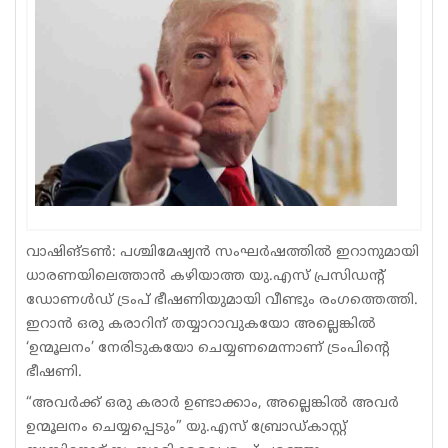
Sports
Jwala
Classifieds
Law
Gallery
വാഷിങ്ടൺ: പശ്ചിമേഷ്യൻ സംഘർഷത്തിൽ ഇറാനുമായി
ധാരണയിലെത്താൻ കഴിയാത്ത യു.എസ് പ്രസിഡന്റ്
ഡോണൾഡ് ട്രംപ് ഭീഷണിയുമായി വീണ്ടും രംഗത്തെത്തി.
ഇറാൻ ഒരു കരാറിന് തയ്യാറാവുകയോ അല്ലെങ്കിൽ
‘ഉന്മൂലനം’ നേരിടുകയോ ചെയ്യണമെന്നാണ് ട്രംപിന്റെ
ഭീഷണി.
“അവർക്ക് ഒരു കരാർ ഉണ്ടാക്കാം, അല്ലെങ്കിൽ അവർ
ഉന്മൂലനം ചെയ്യപ്പെടും” യു.എസ് ബ്രോഡ്കാസ്റ്റ്