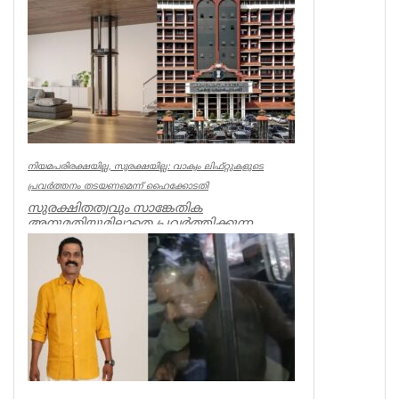
ഭീഷണിപ്പെടുത്തിയതിനാണ് കേസ്....
Kerala
നിയമപരിരക്ഷയില്ല, സുരക്ഷയില്ല: വാക്വം ലിഫ്റ്റുകളുടെ
പ്രവര്‍ത്തനം തടയണമെന്ന് ഹൈക്കോടതി
സുരക്ഷിതത്വവും സാങ്കേതിക
അനുമതിയുമില്ലാതെ പ്രവര്‍ത്തിക്കുന്ന
അനധികൃത വാക്വം ലിഫ്റ്റുകളുടെ പ്രവര്‍ത്...
Kerala