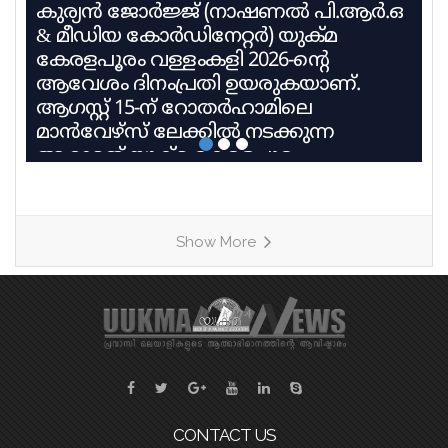
കുര്യൻ ജോർജ്ജ് (നാഷണൽ പി.ആർ.ഒ
& മീഡിയ കോർഡിനേറ്റർ) യുക്മ
കേരളപൂരം വള്ളംകളി 2026-ന്റെ
ആവേശം ദിനംപ്രതി ഉയരുകയാണ്.
ആഗസ്റ്റ് 15-ന് റോതർഹാമിലെ
മാൻവേഴ്സ് ലേക്കിൽ നടക്കുന്ന
ആറാമത് യുക്മ കേരളപൂരം
വള്ളംകളിയിൽ 27 ടീമുകൾ 9
ഹീറ്റുകളിലായി മാറ്റുരയ്ക്കും. ഓരോ
ടീമും കഠിന പരിശീലനത്തിന്റെ
Show More
അവസാനഘട്ടത്തിലാണ്. കേരളത്തിലെ
ചുണ്ടൻവള്ളം പാരമ്പര്യം
നിലനിർത്തിക്കൊണ്ട്, യുകെയിലെ
വിവിധ ബോട്ട് ക്ലബ്ബുകളെ
പ്രതിനിധീകരിക്കുന്ന ടീമുകൾ കുട്ടനാടൻ
ഗ്രാമങ്ങളുടെ പേരിലുള്ള
വള്ളങ്ങളിലാണ് മത്സരിക്കുന്നത്. ഓരോ
ഹീറ്റിലെയും ആദ്യ രണ്ട് സ്ഥാനക്കാർ
CONTACT US
അടുത്ത