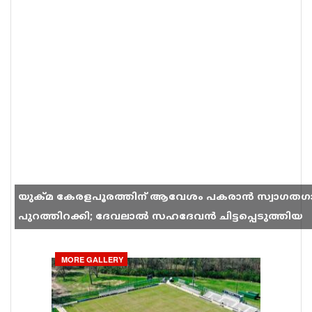
യുക്മ കേരളപൂരത്തിന് ആവേശം പകരാൻ സ്വാഗതഗ
പുറത്തിറക്കി; ദേവലാൽ സഹദേവൻ ചിട്ടപ്പെടുത്തിയ
ഗാനം സോഷ്യൽ മീഡിയയിൽ തരംഗമാകുന്നു
MORE GALLERY