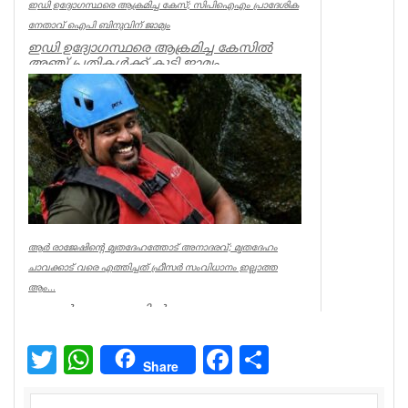
ഇഡി ഉദ്യോഗസ്ഥരെ ആക്രമിച്ച കേസ്; സിപിഐഎം പ്രാദേശിക
നേതാവ് ഐപി ബിനുവിന് ജാമ്യം
ഇഡി ഉദ്യോഗസ്ഥരെ ആക്രമിച്ച കേസില്‍
അഞ്ച് പ്രതികള്‍ക്ക് കൂടി ജാമ്യം.
സിപിഐഎം നേതാവ് ഐപി ബിനു ഉള്‍പ്പട...
Kerala
ആര്‍ രാജേഷിന്റെ മൃതദേഹത്തോട് അനാദരവ്; മൃതദേഹം
ചാവക്കാട് വരെ എത്തിച്ചത് ഫ്രീസര്‍ സംവിധാനം ഇല്ലാത്ത
ആം...
കണ്ണൂര്‍ ചെറുപുഴയില്‍
രക്ഷാപ്രവര്‍ത്തനത്തിനിടെ ജീവന്‍ നഷ്ടമായ
നീന്തല്‍ പരിശീലകന്‍ ആര്‍ രാജേഷിന്റെ മ...
Twitter
WhatsApp
Facebook
Share
Share
Latest News