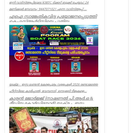
ഇനി വാട്‌സ്ആപ്പിലൂടെ KSRTC ടിക്കറ്റ് ബുക്ക് ചെയ്യാം! 24
മണിക്കൂർ സേവനം; 9447071021 എന്ന വാട്സ്ആപ്പ് ...
എഐ സാങ്കേതികവിദ്യ പ്രയോജനപ്പെടുത്തി
കെഎസ്ആർടിസിയെ പുതിയ
യുഗത്തിലേക്ക് നയിക്കുകയാണ് ലക്ഷ്യമെന്ന്
ഗതാ...
Kerala
യുക്മ - ഇസ ലണ്ടൻ കേരളപൂരം വളളംകളി 2026 രണ്ടാമത്തെ
ഹീറ്റ്സിലെ കാരിച്ചാൽ, വേമ്പനാട്, നെടുമുടി ടീമുകളെ...
കുര്യൻ ജോർജ്ജ് (നാഷണൽ പി.ആർ.ഒ &
മീഡിയ കോർഡിനേറ്റർ) യുക്മ - ഇസ
ലണ്ടൻ കേരളപൂരം വ...
Associations