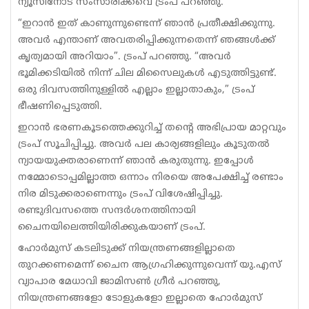
ന്യൂസിനോട് സംസാരിക്കവെ ട്രംപ് പറഞ്ഞു.
“ഇറാൻ ഇത് കാണുന്നുണ്ടെന്ന് ഞാൻ പ്രതീക്ഷിക്കുന്നു.
അവർ എന്താണ് അവതരിപ്പിക്കുന്നതെന്ന് ഞങ്ങൾക്ക്
കൃത്യമായി അറിയാം”. ട്രംപ് പറഞ്ഞു. “അവർ
ഭൂമിക്കടിയിൽ നിന്ന് ചില മിസൈലുകൾ എടുത്തിട്ടുണ്ട്.
ഒരു ദിവസത്തിനുള്ളിൽ എല്ലാം ഇല്ലാതാകും,” ട്രംപ്
ഭീഷണിപ്പെടുത്തി.
ഇറാൻ ഭരണകൂടത്തെക്കുറിച്ച് തന്റെ അഭിപ്രായ മാറ്റവും
ട്രംപ് സൂചിപ്പിച്ചു. അവർ പല കാര്യങ്ങളിലും കൂടുതൽ
ന്യായയുക്തരാണെന്ന് ഞാൻ കരുതുന്നു. ഇപ്പോൾ
നമ്മോടൊപ്പമില്ലാത്ത ഒന്നാം നിരയെ അപേക്ഷിച്ച് രണ്ടാം
നിര മിടുക്കരാണെന്നും ട്രംപ് വിശേഷിപ്പിച്ചു.
രണ്ടുദിവസത്തെ സന്ദർശനത്തിനായി
ചൈനയിലെത്തിയിരിക്കുകയാണ് ട്രംപ്.
ഹോർമുസ് കടലിടുക്ക് നിയന്ത്രണങ്ങളില്ലാതെ
തുറക്കണമെന്ന് ചൈന ആഗ്രഹിക്കുന്നുവെന്ന് യു.എസ്
വ്യാപാര മേധാവി ജാമിസൺ ഗ്രീർ പറഞ്ഞു,
നിയന്ത്രണങ്ങളോ ടോളുകളോ ഇല്ലാതെ ഹോർമുസ്