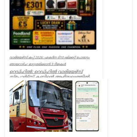
വാരിയേഴ്സ് കപ്പ് 2026: ഏകദിന ടി10 ക്രിക്കറ്റ് പോരാട്ടം
ഞായറാഴ്ച; മാറ്റുരയ്ക്കാൻ 9 ടീമുകൾ
റെഡ്ഹിൽ: റെഡ്ഹിൽ വാരിയേഴ്സ്
സ്പോർട്സ് ക്ലബ്ബിന്റെ ആഭിമുഖ്യത്തിൽ
സംഘടിപ്പിക്കുന്ന ‘വാരിയേഴ്സ് കപ...
Associations