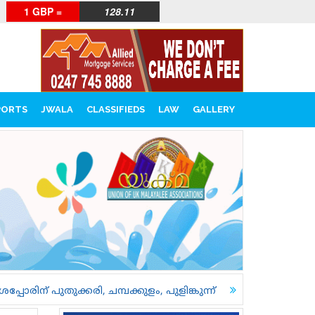
1 GBP =
128.11
PORTS
JWALA
CLASSIFIEDS
LAW
GALLERY
ം, പുളിങ്കുന്ന്
18 വയസ്സുള്ളവർക്കും ട്രെയിൻ ടിക്കറ്റ