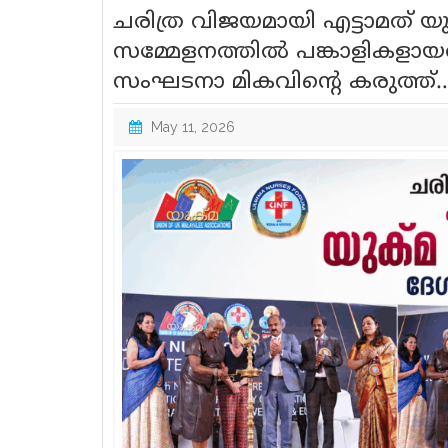
ചരിത്ര വിജയമായി എട്ടാമത് 
സമ്മേളനത്തിൽ പങ്കാളികളായത
സംഘടനാ മികവിന്റെ കരുത്ത്…
May 11, 2026