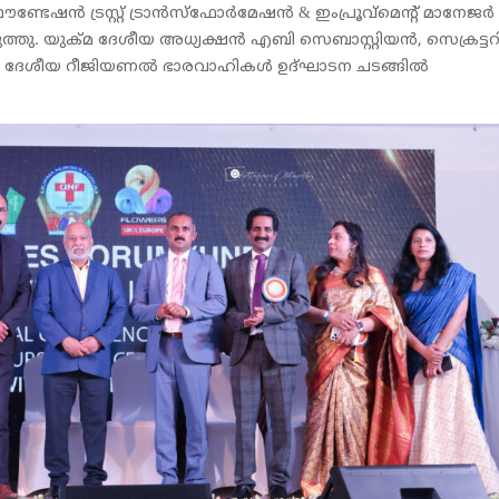
 ഫൗണ്ടേഷൻ ട്രസ്റ്റ് ട്രാൻസ്ഫോർമേഷൻ & ഇംപ്രൂവ്മെൻ്റ് മാനേ
്തു. യുക്മ ദേശീയ അധ്യക്ഷൻ എബി സെബാസ്റ്റിയൻ, സെക്രട്ടറ
്റു ദേശീയ റീജിയണൽ ഭാരവാഹികൾ ഉദ്‌ഘാടന ചടങ്ങിൽ