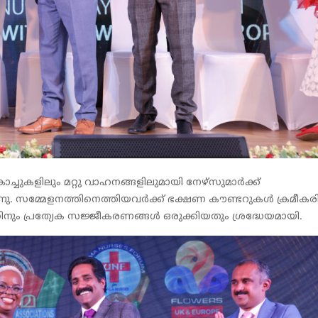
ുകളിലും മറ്റു വാഹനങ്ങളിലുമായി നേഴ്‌സുമാർക്ക്
നു. സമ്മേളനത്തിനെത്തിയവർക്ക് ഭക്ഷണ കൗണ്ടറുകൾ ക്രമീകരിച്
ം പ്രത്യേക സജ്ജീകരണങ്ങൾ ഒരുക്കിയതും ശ്രദ്ധേയമായി.