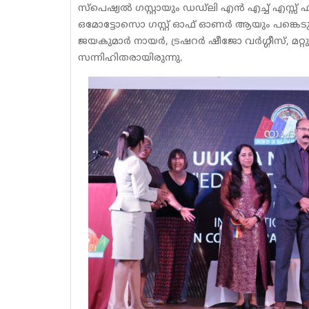
സ്പെഷ്യൽ ഗസ്റ്റായും ഡഡ്‌ലി എൻ എച്ച് എസ്സ്
ഒമോട്ടോസൊ ഗസ്റ്റ് ഓഫ് ഓണർ ആയും പങ്കെടുത
ജയകുമാർ നായർ, ട്രഷറർ ഷീജോ വർഗ്ഗീസ്, മറ
സന്നിഹിതരായിരുന്നു.