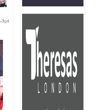
ീറ്റർ