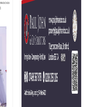
ജർ ലോല
ി