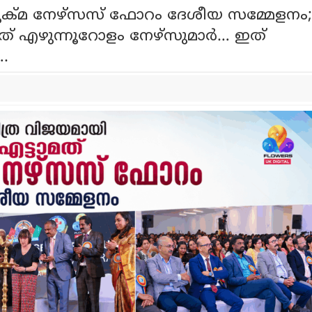
യുക്മ നേഴ്‌സസ് ഫോറം ദേശീയ സമ്മേളനം;
് എഴുന്നൂറോളം നേഴ്‌സുമാർ… ഇത്
.