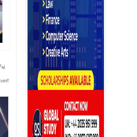
്ച
രാണ്