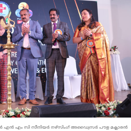
ത്തിൽ എൻ എം സി സീനിയർ നഴ്‌സിംഗ് അഡ്വൈസർ പൗള മക്ലാരൻ