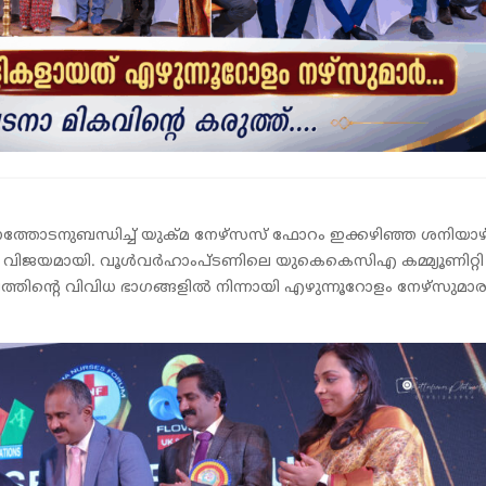
്തോടനുബന്ധിച്ച് യുക്മ നേഴ്‌സസ് ഫോറം ഇക്കഴിഞ്ഞ ശനിയാഴ്ച
ിത്ര വിജയമായി. വൂൾവർഹാംപ്ടണിലെ യുകെകെസിഎ കമ്മ്യൂണിറ്റി
ത്തിന്റെ വിവിധ ഭാഗങ്ങളിൽ നിന്നായി എഴുന്നൂറോളം നേഴ്സുമാ