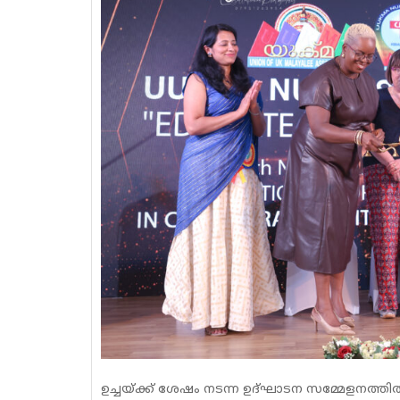
ഉച്ചയ്ക്ക് ശേഷം നടന്ന ഉദ്‌ഘാടന സമ്മേളന