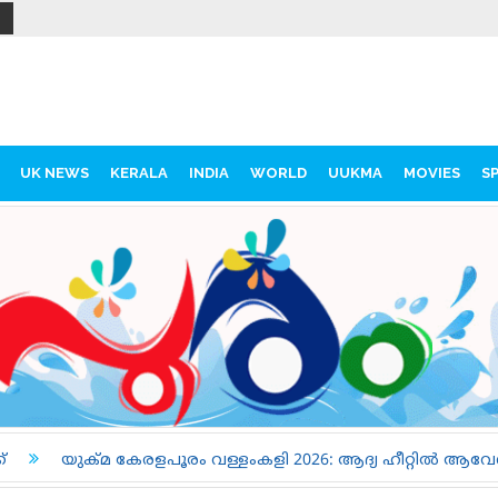
UK NEWS
KERALA
INDIA
WORLD
UUKMA
MOVIES
S
ളംകളി 2026: ആദ്യ ഹീറ്റിൽ ആവേശപ്പോരിന് പുതുക്കരി, ചമ്പക്കുള