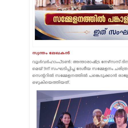
സ്വന്തം ലേഖകൻ
വൂൾവർഹാംപ്ടൺ: അന്താരാഷ്ട്ര നേഴ്‌സസ് ദിനത
മെയ് 9ന് സംഘടിപ്പിച്ച ദേശീയ സമ്മേളനം ചര
സെന്ററിൽ സമ്മേളനത്തിൽ പങ്കെടുക്കാൻ രാജ്യ
ഒഴുകിയെത്തിയത്.