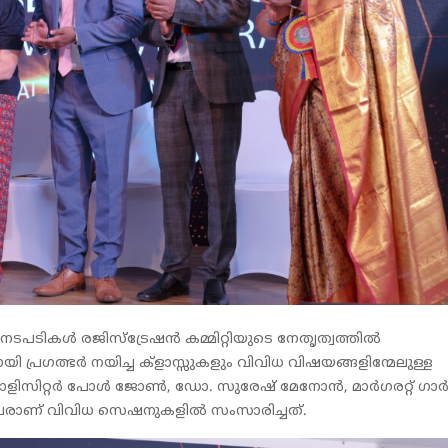
ടപടികൾ രജിസ്‌ട്രേഷൻ കമ്മിറ്റിയുടെ നേതൃത്വത്തിൽ
ി പ്രഗത്ഭർ നയിച്ച ക്‌ളാസ്സുകളും വിവിധ വിഷയങ്ങളിന്മേലുള്ള
 സോളിസിറ്റർ പോൾ ജോൺ, ഡോ. സുരേഷ് മേനോൻ, മാർഗരറ്റ് ഗാർബറ
ിവരാണ് വിവിധ സെഷനുകളിൽ സംസാരിച്ചത്.