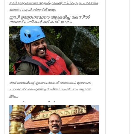
ഇഡി ഉദ്യോഗസ്ഥരെ ആക്രമിച്ച കേസ്; സിപിഐഎം പ്രാദേശിക
നേതാവ് ഐപി ബിനുവിന് ജാമ്യം
ഇഡി ഉദ്യോഗസ്ഥരെ ആക്രമിച്ച കേസില്‍
അഞ്ച് പ്രതികള്‍ക്ക് കൂടി ജാമ്യം.
സിപിഐഎം നേതാവ് ഐപി ബിനു ഉള്‍പ്പട...
Kerala
ആര്‍ രാജേഷിന്റെ മൃതദേഹത്തോട് അനാദരവ്; മൃതദേഹം
ചാവക്കാട് വരെ എത്തിച്ചത് ഫ്രീസര്‍ സംവിധാനം ഇല്ലാത്ത
ആം...
കണ്ണൂര്‍ ചെറുപുഴയില്‍
രക്ഷാപ്രവര്‍ത്തനത്തിനിടെ ജീവന്‍ നഷ്ടമായ
നീന്തല്‍ പരിശീലകന്‍ ആര്‍ രാജേഷിന്റെ മ...
Latest News