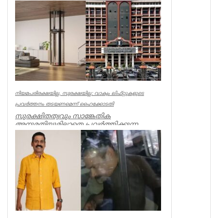
ഭീഷണിപ്പെടുത്തിയതിനാണ് കേസ്....
Kerala
നിയമപരിരക്ഷയില്ല, സുരക്ഷയില്ല: വാക്വം ലിഫ്റ്റുകളുടെ
പ്രവര്‍ത്തനം തടയണമെന്ന് ഹൈക്കോടതി
സുരക്ഷിതത്വവും സാങ്കേതിക
അനുമതിയുമില്ലാതെ പ്രവര്‍ത്തിക്കുന്ന
അനധികൃത വാക്വം ലിഫ്റ്റുകളുടെ പ്രവര്‍ത്...
Kerala