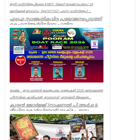
ഇനി വാട്‌സ്ആപ്പിലൂടെ KSRTC ടിക്കറ്റ് ബുക്ക് ചെയ്യാം! 24
മണിക്കൂർ സേവനം; 9447071021 എന്ന വാട്സ്ആപ്പ് ...
എഐ സാങ്കേതികവിദ്യ പ്രയോജനപ്പെടുത്തി
കെഎസ്ആർടിസിയെ പുതിയ
യുഗത്തിലേക്ക് നയിക്കുകയാണ് ലക്ഷ്യമെന്ന്
ഗതാ...
Kerala
യുക്മ - ഇസ ലണ്ടൻ കേരളപൂരം വളളംകളി 2026 രണ്ടാമത്തെ
ഹീറ്റ്സിലെ കാരിച്ചാൽ, വേമ്പനാട്, നെടുമുടി ടീമുകളെ...
കുര്യൻ ജോർജ്ജ് (നാഷണൽ പി.ആർ.ഒ &
മീഡിയ കോർഡിനേറ്റർ) യുക്മ - ഇസ
ലണ്ടൻ കേരളപൂരം വ...
Associations