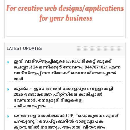
LATEST UPDATES
ഇനി വാട്‌സ്ആപ്പിലൂടെ KSRTC ടിക്കറ്റ് ബുക്ക്
ചെയ്യാം! 24 മണിക്കൂർ സേവനം; 9447071021 എന്ന
വാട്സ്ആപ്പ് നമ്പറിലേക്ക് മെസേജ് അയച്ചാൽ
മതി
എഐ സാങ്കേതികവിദ്യ പ്രയോജനപ്പെടുത്തി
യുക്മ – ഇസ ലണ്ടൻ കേരളപൂരം വളളംകളി
കെഎസ്ആർടിസിയെ പുതിയ യുഗത്തിലേക്ക്
2026 രണ്ടാമത്തെ ഹീറ്റ്സിലെ കാരിച്ചാൽ,
നയിക്കുകയാണ് ലക്ഷ്യമെന്ന് ഗതാഗത മന്ത്രി സി.പി
വേമ്പനാട്, നെടുമുടി ടീമുകളെ
ജോൺ. കെഎസ്ആർടിസിയുടെ എഐ അധിഷ്ഠിത
പരിചയപ്പെടാം……
വാട്‌സ്ആപ്പ് ടിക്കറ്റിങ് സംവിധാനം, 24 മണിക്കൂറും
കുര്യൻ ജോർജ്ജ് (നാഷണൽ പി.ആർ.ഒ & മീഡിയ
പ്രവർത്തിക്കുന്ന 149 എന്ന ടോൾഫ്രീ കസ്റ്റമർ കെയർ
ജനങ്ങളെ കേൾക്കാൻ CJP, ”പൊതുജനം എന്ത്
കോർഡിനേറ്റർ) യുക്മ – ഇസ ലണ്ടൻ കേരളപൂരം
നമ്പർ, നവീകരിച്ച കൊറിയർ സർവീസ് എന്നിവ
പറയുന്നു”; സെപ്റ്റംബറിൽ രാജ്യവ്യാപക
വളളംകളി 2026 ഓഗസ്റ്റ് 15 ന് റോഥർഹാമിലെ
ഉദ്ഘാടനം ചെയ്ത് സംസാരിക്കുകയായിരുന്നു
ക്യാമ്പയിൽ നടത്തും, അംഗത്വ വിതരണം