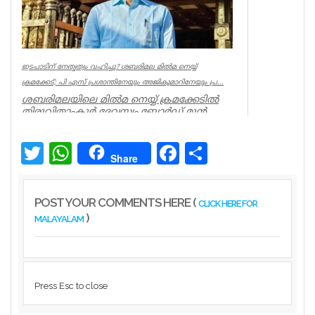
ഇടപാടിന് നേതൃത്വം വഹിച്ചു? ശബരിമല മില്‍മ നെയ്യ്
ക്രമക്കേട്; പി എസ് പ്രശാന്തിനേയും അജികുമാറിനേയും പ്ര...
ശബരിമലയിലെ മില്‍മ നെയ്യ് ക്രമക്കേടില്‍
തിരുവിതാംകൂര്‍ ദേവസ്വം ബോര്‍ഡ് മുന്‍
പ്രസിഡന്റ് പി എസ് പ്രശാ...
Kerala
Twitter
WhatsApp
Facebook
Share
Share
POST YOUR COMMENTS HERE (
CLICK HERE FOR
)
MALAYALAM
Press Esc to close