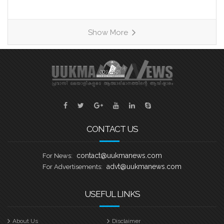
വള്ളംകളിയിൽ 27 ടീമുകൾ 9
ഹീറ്റുകളിലായി മാറ്റുരയ്ക്കും. ഓരോ
ടീമും കഠിന പരിശീലനത്തിന്റെ
Show More
അവസാനഘട്ടത്തിലാണ്. കേരളത്തിലെ
ചുണ്ടൻവള്ളം പാരമ്പര്യം
നിലനിർത്തിക്കൊണ്ട്, യുകെയിലെ
വിവിധ ബോട്ട് ക്ലബ്ബുകളെ
പ്രതിനിധീകരിക്കുന്ന ടീമുകൾ കുട്ടനാടൻ
ഗ്രാമങ്ങളുടെ പേരിലുള്ള
വള്ളങ്ങളിലാണ് മത്സരിക്കുന്നത്. ഓരോ
ഹീറ്റിലെയും ആദ്യ രണ്ട് സ്ഥാനക്കാർ
CONTACT US
അടുത്ത
contact@uukmanews.com
For News:
advt@uukmanews.com
For Advertisements:
USEFUL LINKS
About Us
Disclaimer