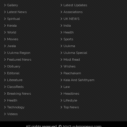
Gallery
Latest Updates
Latest News
Associations
Spiritual
UK NEWS
Kerala
India
World
Health
Movies
Sports
Jwala
Uukma
Uukma Region
Uukma Special
Featured News
Most Read
Obituary
Wishes
Editorial
Paachakam
Literature
Kala And Sahithyam
Classifieds
Law
Breaking News
Headlines
Health
Lifestyle
Technology
Top News
Videos
All rights reserved. © 2017 uukmanews.com