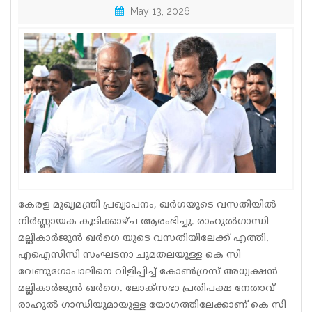
May 13, 2026
Sports
Jwala
Classifieds
Law
Gallery
കേരള മുഖ്യമന്ത്രി പ്രഖ്യാപനം, ഖർഗയുടെ വസതിയിൽ
നിർണ്ണായക കൂടിക്കാഴ്ച ആരംഭിച്ചു. രാഹുൽഗാന്ധി
മല്ലികാർജുൻ ഖർഗെ യുടെ വസതിയിലേക്ക് എത്തി.
എഐസിസി സംഘടനാ ചുമതലയുള്ള കെ സി
വേണുഗോപാലിനെ വിളിപ്പിച്ച് കോണ്‍ഗ്രസ് അധ്യക്ഷന്‍
മല്ലികാര്‍ജുന്‍ ഖര്‍ഗെ. ലോക്‌സഭാ പ്രതിപക്ഷ നേതാവ്
രാഹുല്‍ ഗാന്ധിയുമായുള്ള യോഗത്തിലേക്കാണ് കെ സി