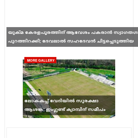
യുക്മ കേരളപൂരത്തിന് ആവേശം പകരാൻ സ്വാഗതഗ
പുറത്തിറക്കി; ദേവലാൽ സഹദേവൻ ചിട്ടപ്പെടുത്തിയ
ഗാനം സോഷ്യൽ മീഡിയയിൽ തരംഗമാകുന്നു
MORE GALLERY
ലോകകപ്പ് വേദിയിൽ സുരക്ഷാ
ആശങ്ക; ഇംഗ്ലണ്ട് ക്യാമ്പിന് സമീപം
വെടിവെപ്പ്, 9 പേർക്ക് പരിക്ക്