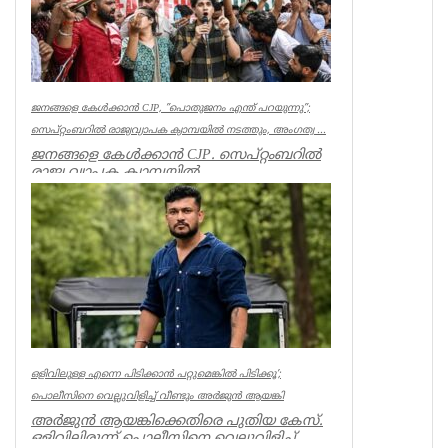
ജനങ്ങളെ കേൾക്കാൻ CJP, ”പൊതുജനം എന്ത് പറയുന്നു”;
സെപ്റ്റംബറിൽ രാജ്യവ്യാപക ക്യാമ്പയിൽ നടത്തും, അംഗത്വ ...
ജനങ്ങളെ കേൾക്കാൻ CJP. സെപ്റ്റംബറിൽ
രാജ്യ വ്യാപക ക്യാമ്പയിൽ
നടത്തും.”പൊതുജനം എന്ത് പറയുന്നു” എന്ന
പേ...
India
ഒളിവിലുള്ള എന്നെ പിടിക്കാൻ പറ്റുമെങ്കിൽ പിടിക്കൂ’;
പൊലീസിനെ വെല്ലുവിളിച്ച് വീണ്ടും അർജുൻ ആയങ്കി
അർജുൻ ആയങ്കിക്കെതിരെ പുതിയ കേസ്.
ഒളിവിലിരുന്ന് പൊലീസിനെ വെല്ലുവിളിച്ച്