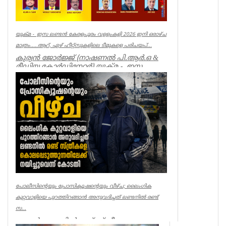
യുക്മ - ഇസ ലണ്ടൻ കേരളപൂരം വളളംകളി 2026 ഇനി ഒരാഴ്ച
മാത്രം.....ആറ്, ഏഴ് ഹീറ്റ്സുകളിലെ ടീമുകളെ പരിചയപ്...
കുര്യൻ ജോർജ്ജ് (നാഷണൽ പി.ആർ.ഒ &
മീഡിയ കോർഡിനേറ്റർ) യുക്മ - ഇസ
ലണ്ടൻ കേരളപൂരം വ...
Associations
പോലീസിന്റെയും പ്രോസിക്യൂഷന്റെയും വീഴ്ച; ലൈംഗിക
കുറ്റവാളിയെ പുറത്തിറങ്ങാൻ അനുവദിച്ചത് ലണ്ടനിൽ രണ്ട്
സ...
ലണ്ടൻ: ലണ്ടനിൽ രണ്ട് സ്ത്രീകളെ