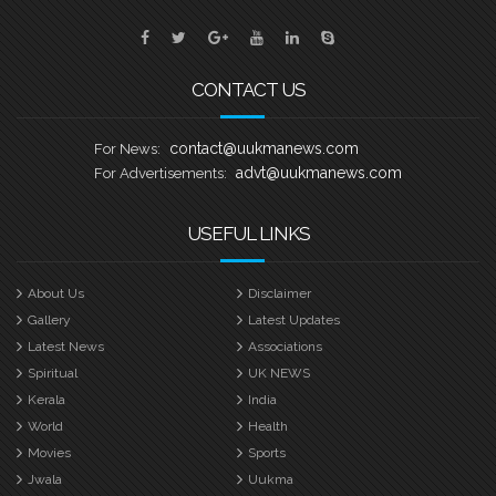
തായങ്കരി – ബി എം എ ബോട്ട് ക്ലബ്ബ്,
ബാസറ്റ്ലോ
CONTACT US
contact@uukmanews.com
For News:
advt@uukmanews.com
For Advertisements:
USEFUL LINKS
About Us
Disclaimer
Gallery
Latest Updates
Latest News
Associations
Spiritual
UK NEWS
Kerala
India
World
Health
Movies
Sports
Jwala
Uukma