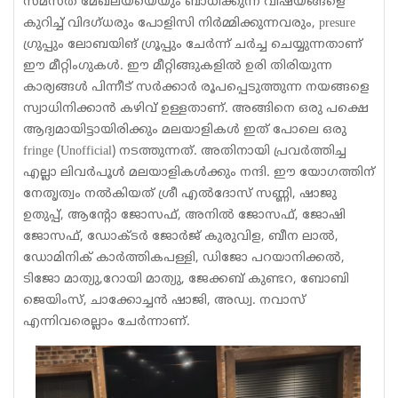
സമസ്ത മേഖലയയെയും ബാധിക്കുന്ന വിഷയങ്ങളെ
കുറിച്ച് വിദഗ്ധരും പോളിസി നിർമ്മിക്കുന്നവരും, presure
ഗ്രുപ്പും ലോബയിങ് ഗ്രൂപ്പും ചേർന്ന് ചർച്ച ചെയ്യുന്നതാണ്
ഈ മീറ്റിംഗുകൾ. ഈ മീറ്റിങ്ങുകളിൽ ഉരി തിരിയുന്ന
കാര്യങ്ങൾ പിന്നീട് സർക്കാർ രൂപപ്പെടുത്തുന്ന നയങ്ങളെ
സ്വാധിനിക്കാൻ കഴിവ് ഉള്ളതാണ്. അങ്ങിനെ ഒരു പക്ഷെ
ആദ്യമായിട്ടായിരിക്കും മലയാളികൾ ഇത് പോലെ ഒരു
fringe (Unofficial) നടത്തുന്നത്. അതിനായി പ്രവർത്തിച്ച
എല്ലാ ലിവർപൂൾ മലയാളികൾക്കും നന്ദി. ഈ യോഗത്തിന്
നേതൃത്വം നൽകിയത് ശ്രീ എൽദോസ് സണ്ണി, ഷാജു
ഉതുപ്പ്, ആന്റോ ജോസഫ്, അനിൽ ജോസഫ്, ജോഷി
ജോസഫ്, ഡോക്ടർ ജോർജ് കുരുവിള, ബീന ലാൽ,
ഡോമിനിക് കാർത്തികപള്ളി, ഡിജോ പറയാനിക്കൽ,
ടിജോ മാത്യു,റോയി മാത്യു, ജേക്കബ് കുണ്ടറ, ബോബി
ജെയിംസ്, ചാക്കോച്ചൻ ഷാജി, അഡ്വ. നവാസ്
എന്നിവരെല്ലാം ചേർന്നാണ്.