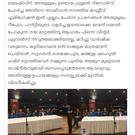
ബ്രെക്സിറ്, അതുമൂലം ഉണ്ടായ ഹ്യൂമൻ റിസോഴ്സ്
ചോർച്ച അതിനെ തടയിടാൻ നടത്തിയ മാസ്സീവ്
എമിഗ്രേഷൻ ഇത് എല്ലാം ചേർന്ന പ്രശനങ്ങൾ അതുമൂലം
റീഫോം പാർട്ടിയുടെ വളർച്ച ഇതൊക്കെ യാണ് വരാൻ
പോകുന്ന നയ മാറ്റത്തിനു ആധാരം പിന്നെ വിന്റർ
ഫ്യുവൽസ് നിറുത്തലാക്കിയതല്ല, മറിച്ചു വാർഷിക
വരുമാനം കൂടിയാവരെ ഒഴിവാക്കുക മാത്രമാണ്
ചെയ്തത്. സുഗതൻ തെക്കേപുര, മഞ്ജുള ഷാഹുൽ
ഹമിദ് തുടങ്ങിയവർ നമ്മുടെ പുതിയ തലമുറ മുഖ്യധാര
രാഷ്ട്രീയവുമായി ബന്ധപ്പെടുത്തേണ്ട ആവശ്യവും
അതിനുള്ള ഉപായങ്ങളും സദസ്സ്യർക്ക് മുന്നിൽ
വിശദീകരിച്ചു.