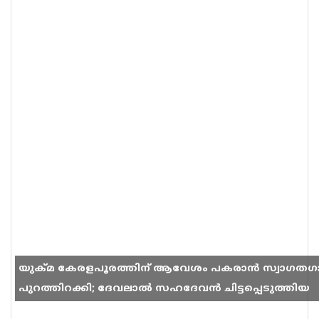
യുക്മ കേരളപൂരത്തിന് ആവേശം പകരാൻ സ്വാഗതഗ
പുറത്തിറക്കി; ദേവലാൽ സഹദേവൻ ചിട്ടപ്പെടുത്തിയ
ഗാനം സോഷ്യൽ മീഡിയയിൽ തരംഗമാകുന്നു