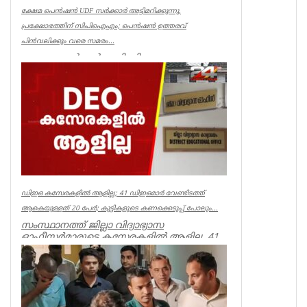
ക്ഷേമ പെൻഷൻ UDF സർക്കാർ അട്ടിമറിക്കുന്നു,
പ്രക്ഷോഭത്തിന് സിപിഐഎം; പെൻഷൻ ഉത്തരവ്
പിൻവലിക്കും വരെ സമരം...
ക്ഷേമ പെൻഷൻ അട്ടിമറിക്കാനുള്ള ബോധ
പൂർവമായ ശ്രമമാണ് യു ഡി എഫ് സർക്കാർ
നടത്തുന്നതെന്ന് സിപിഐഎം സംസ്ഥാ...
Kerala
ഡിഇഒ കസേരകളില്‍ ആളില്ല; 41 ഡിഇഒമാര്‍ വേണ്ടിടത്ത്
ആകെയുള്ളത് 20 പേര്‍; കുട്ടികളുടെ കണക്കെടുപ്പ് പോലും...
സംസ്ഥാനത്ത് ജില്ലാ വിദ്യാഭ്യാസ
ഓഫീസര്‍മാരുടെ കസേരകളില്‍ ആളില്ല. 41
ഡിഇഒമാരില്‍ നിലവില്‍ ഉള്ളത് 20 പ...
Kerala