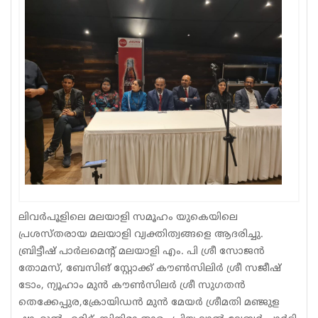
Sports
Jwala
Classifieds
Law
Gallery
ലിവർപൂളിലെ മലയാളി സമൂഹം യുകെയിലെ
പ്രശസ്തരായ മലയാളി വ്യക്തിത്വങ്ങളെ ആദരിച്ചു.
ബ്രിട്ടീഷ് പാർലമെന്റ് മലയാളി എം. പി ശ്രീ സോജൻ
തോമസ്, ബേസിങ് സ്റ്റോക്ക് കൗൺസിലിർ ശ്രീ സജീഷ്
ടോം, ന്യൂഹാം മുൻ കൗൺസിലർ ശ്രീ സുഗതൻ
തെക്കേപ്പുര,ക്രോയിഡൻ മുൻ മേയർ ശ്രീമതി മഞ്ജുള