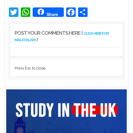
പ്രവർത്തനത്തിന് എത്തിയ ഓഫ് റോഡ്
വാഹനത്തിന് മോട്ടോർ വെഹിക്കിൾ
ഇൻസ്പെക്ടർ പിഴ ...
Twitter
WhatsApp
Facebook
Share
Share
Kerala
POST YOUR COMMENTS HERE (
CLICK HERE FOR
)
MALAYALAM
Press Esc to close