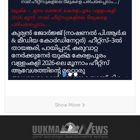
നാല് ഹീറ്റ്സുകളിലെ ടീമുകളെ പരിചയപ്പെടാം….
/
യുക്മ – ഇസ ലണ്ടൻ കേരളപൂരം വളളംകളി
2026 മൂന്ന്, നാല് ഹീറ്റ്സുകളിലെ ടീമുകളെ
പരിചയപ്പെടാം….
കുര്യൻ ജോർജ്ജ് (നാഷണൽ പി.ആർ.ഒ
& മീഡിയ കോർഡിനേറ്റർ) ഹീറ്റ്സ്–3ൽ
തായങ്കരി, പായിപ്പാട്, കരുവാറ്റ
നേർക്കുനേർ യുക്മ കേരളപൂരം
വള്ളംകളി 2026-ലെ മൂന്നാം ഹീറ്റ്സ്
ആവേശത്തിന്റെ മറ്റൊരു
അധ്യായമാകാൻ ഒരുങ്ങുകയാണ്. മികച്ച
പാരമ്പര്യവും പരിശീലന മികവും
വിജയലക്ഷ്യവുമായി മൂന്ന് കരുത്തുറ്റ
ടീമുകളാണ് ഹീറ്റ്സ്–3ൽ നേർക്കുനേർ
Show More
എത്തുന്നത്. തായങ്കരി, പായിപ്പാട്,
കരുവാറ്റ എന്നീ ചരിത്രപ്രസിദ്ധമായ
ചുണ്ടൻവള്ളങ്ങളുടെ പേരിലാണ്
യുകെയിലെ പ്രമുഖ ബോട്ട് ക്ലബ്ബുകൾ
ശക്തി തെളിയിക്കാൻ എത്തുന്നത്.