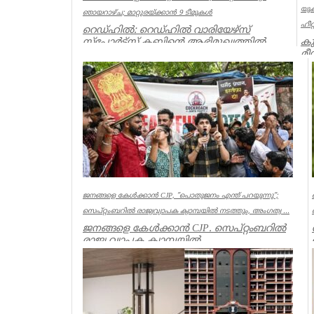
യുക
ഞായറാഴ്ച; മാറ്റുരയ്ക്കാൻ 9 ടീമുകൾ
ഹീറ
റെഡ്ഹിൽ: റെഡ്ഹിൽ വാരിയേഴ്സ്
കു
സ്പോർട്സ് ക്ലബ്ബിന്റെ ആഭിമുഖ്യത്തിൽ
മീ
സംഘടിപ്പിക്കുന്ന ‘വാരിയേഴ്സ് കപ...
ലണ
Associations
Ass
ജനങ്ങളെ കേൾക്കാൻ CJP, ”പൊതുജനം എന്ത് പറയുന്നു”;
സെപ്റ്റംബറിൽ രാജ്യവ്യാപക ക്യാമ്പയിൽ നടത്തും, അംഗത്വ ...
ജനങ്ങളെ കേൾക്കാൻ CJP. സെപ്റ്റംബറിൽ
രാജ്യ വ്യാപക ക്യാമ്പയിൽ
നടത്തും.”പൊതുജനം എന്ത് പറയുന്നു” എന്ന
പേ...
India