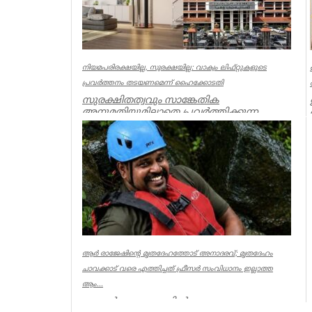
നിയമപരിരക്ഷയില്ല, സുരക്ഷയില്ല: വാക്വം ലിഫ്റ്റുകളുടെ
പ്രവര്‍ത്തനം തടയണമെന്ന് ഹൈക്കോടതി
സുരക്ഷിതത്വവും സാങ്കേതിക
അനുമതിയുമില്ലാതെ പ്രവര്‍ത്തിക്കുന്ന
അനധികൃത വാക്വം ലിഫ്റ്റുകളുടെ പ്രവര്‍ത്...
Kerala
ആര്‍ രാജേഷിന്റെ മൃതദേഹത്തോട് അനാദരവ്; മൃതദേഹം
ചാവക്കാട് വരെ എത്തിച്ചത് ഫ്രീസര്‍ സംവിധാനം ഇല്ലാത്ത
ആം...
കണ്ണൂര്‍ ചെറുപുഴയില്‍