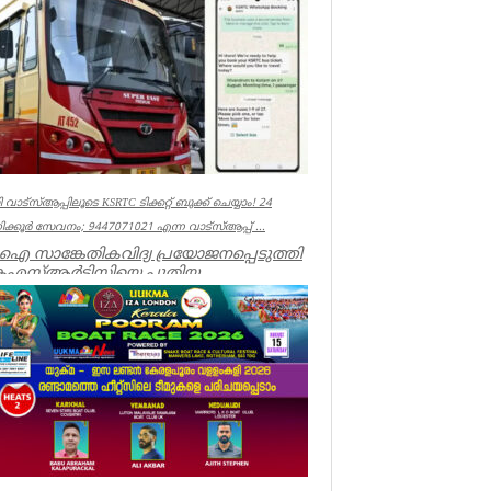
 വാട്‌സ്ആപ്പിലൂടെ KSRTC ടിക്കറ്റ് ബുക്ക് ചെയ്യാം! 24
ക്കൂർ സേവനം; 9447071021 എന്ന വാട്സ്ആപ്പ് ...
 സാങ്കേതികവിദ്യ പ്രയോജനപ്പെടുത്തി
െഎസ്ആർടിസിയെ പുതിയ
ഗത്തിലേക്ക് നയിക്കുകയാണ് ലക്ഷ്യമെന്ന്
ാ...
ala