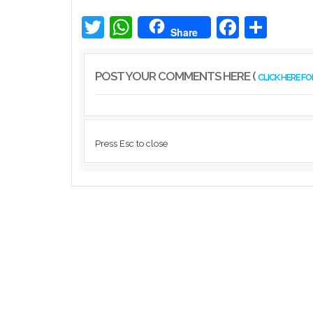
രക്ഷാപ്രവര്‍ത്തനത്തിനിടെ ജീവന്‍ നഷ്ടമായ
നീന്തല്‍ പരിശീലകന്‍ ആര്‍ രാജേഷിന്റെ മ...
Twitter
WhatsApp
Facebook
Share
Share
Latest News
POST YOUR COMMENTS HERE (
CLICK HERE F
Press Esc to close