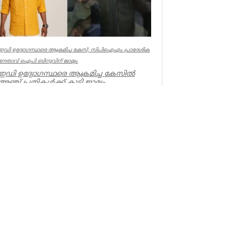
ഇഡി ഉദ്യോഗസ്ഥരെ ആക്രമിച്ച കേസ്; സിപിഐഎം പ്രാദേശിക
നേതാവ് ഐപി ബിനുവിന് ജാമ്യം
ഇഡി ഉദ്യോഗസ്ഥരെ ആക്രമിച്ച കേസില്‍
അഞ്ച് പ്രതികള്‍ക്ക് കൂടി ജാമ്യം.
സിപിഐഎം നേതാവ് ഐപി ബിനു ഉള്‍പ്പട...
Kerala