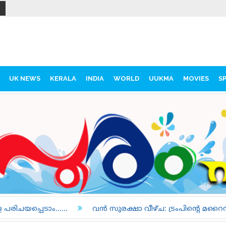
UK NEWS
KERALA
INDIA
WORLD
UUKMA
MOVIES
S
വൻ സുരക്ഷാ വീഴ്ച: ട്രംപിന്റെ മറൈൻ വണ്ണും യാത്രാവിമാന