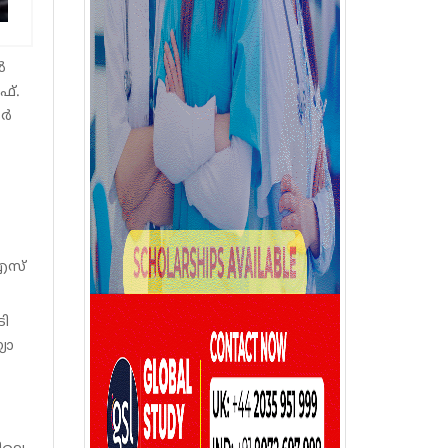
ൽ
ഫ്.
്‍
ിഎസ്
ടി
യാ