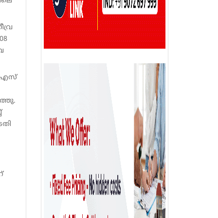
തിലെ
ീവ്ര
08
ബൈ
ടിഎസ്
്തു.
്
ടതി
്