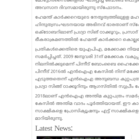
മോട്ടോര്‍സൈക്കിളില്‍ ഘടിപ്പിച്ച ബോംബ് പൊട്
അവസാന ദിവസമായിരുന്നു സ്ഫോടനം.
ഹേമന്ത് കാർക്കറെയുടെ നേതൃത്വത്തിലുളള മഹാര
ഹിന്ദുത്വസംഘടനയായ അഭിനവ് ഭാരതാണ് സ്ഫോടന
ഒക്ടോബറിലാണ് പ്ര​ഗ്യാ സിങ് ഠാക്കൂറും, പ്ര
ഭീകരാക്രമണത്തിൽ ഹേമന്ത് കാർക്കറെ കൊല്ലപ്പെട
പ്രതികൾക്കെതിരെ യുഎപിഎ, മക്കോക്ക നിയമം
സമർപ്പിച്ചത്. 2009 ജനുവരി 31ന് മക്കോക വകുപ
നിലനിൽക്കുമെന്ന് പിന്നീട് ബോംബൈ ഹൈക്കോട
പിന്നീട് 2016ൽ എൻഐഎ കേസിൽ നിന്ന് മക്കോക്
എടുത്തതെന്ന് എൻഐഎ അനുബന്ധ കുറ്റപത്രത
പ്ര​ഗ്യാ സിങ്ങ് ഠാക്കൂറിനും ആഗസ്തിൽ സുപ്രീം
2018ലാണ് എൻഐഎ അന്തിമ കുറ്റപത്രം സമർപ്പി
കേസിൽ അന്തിമ വാദം പൂർത്തിയായത്. ഈ കാല
സാക്ഷികളെ പ്രോസിക്യൂഷനും എട്ട് സാക്ഷികളെ 
മാറിയിരുന്നു.
Latest News: