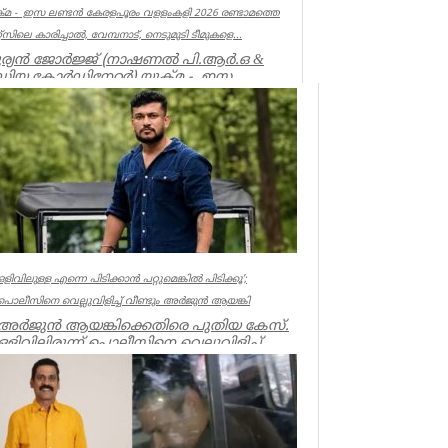
്മ - ഇസ ലണ്ടൻ കേരളപൂരം വളളംകളി 2026 രണ്ടാമത്തെ
്റ്സിലെ കാരിച്ചാൽ, വേമ്പനാട്, നെടുമുടി ടീമുകളെ...
ര്യൻ ജോർജ്ജ് (നാഷണൽ പി.ആർ.ഒ &
ഡിയ കോർഡിനേറ്റർ) യുക്മ - ഇസ
്ടൻ കേരളപൂരം വ...
ociations
ഒളിവിലുള്ള എന്നെ പിടിക്കാൻ പറ്റുമെങ്കിൽ പിടിക്കൂ’;
പൊലീസിനെ വെല്ലുവിളിച്ച് വീണ്ടും അർജുൻ ആയങ്കി
അർജുൻ ആയങ്കിക്കെതിരെ പുതിയ കേസ്.
ഒളിവിലിരുന്ന് പൊലീസിനെ വെല്ലുവിളിച്ച്
ഭീഷണിപ്പെടുത്തിയതിനാണ് കേസ്....
Kerala