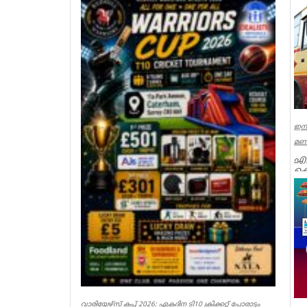
ഇനി
മണി
എഐ
ക
യു
ഗത
Ker
വാരിയേഴ്സ് കപ്പ് 2026: ഏകദിന ടി10 ക്രിക്കറ്റ് പോരാട്ടം