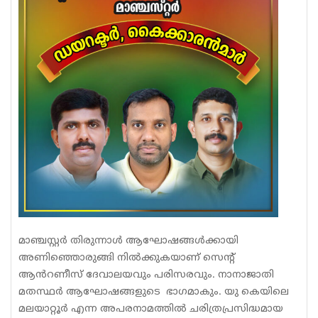
മാഞ്ചസ്റ്റർ തിരുന്നാൾ ആഘോഷങ്ങൾക്കായി
അണിഞ്ഞൊരുങ്ങി നിൽക്കുകയാണ് സെന്റ്
ആൻറണീസ് ദേവാലയവും പരിസരവും. നാനാജാതി
മതസ്ഥർ ആഘോഷങ്ങളുടെ ഭാഗമാകും. യു കെയിലെ
മലയാറ്റൂർ എന്ന അപരനാമത്തിൽ ചരിത്രപ്രസിദ്ധമായ