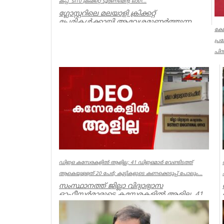
കപ്പ്' ടി10 ക്രിക്കറ്റ് ടൂര്‍ണമെന്റ് ഓഗ...
ഗ്ലോസ്റ്ററിലെ മലയാളി ക്രിക്കറ്റ്
പ്രേമികള്‍ക്കായി ആവേശമുണര്‍ത്തുന്ന
'ഇന്‍ഫിനിറ്റി കപ്പ് - സീസണ്‍ 3'...
ക്ഷ
പ്
Associations
പിൻ
ക്
പൂ
നട
Ker
ഡിഇഒ കസേരകളില്‍ ആളില്ല; 41 ഡിഇഒമാര്‍ വേണ്ടിടത്ത്
ആകെയുള്ളത് 20 പേര്‍; കുട്ടികളുടെ കണക്കെടുപ്പ് പോലും...
സംസ്ഥാനത്ത് ജില്ലാ വിദ്യാഭ്യാസ
ഓഫീസര്‍മാരുടെ കസേരകളില്‍ ആളില്ല. 41
ഡിഇഒമാരില്‍ നിലവില്‍ ഉള്ളത് 20 പ...
Kerala