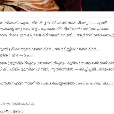
ൽക്കരിക്കുക , റിസർച്ചിനായി ഫണ്ട്‌ ശേഖരിക്കുക — എന്നീ
ണ്ടേഷന്റെ ഒരു പൈലറ്റ് – പ്രോജെക്ട്. മിഡ്‌ലാൻഡ്‌സിലെ പ്രമുഖ
ദീക്ഷ, ഈ പ്രോജെക്ടിലേക്ക് വേണ്ടി 3 ആർട്സ് വർക്ഷോപ്
 ( ദീക്ഷയുടെ ഡയറക്ടർ , ആർട്ടിസ്റ്റിക് ഡയറക്ടർ ,
ൺ 1 ന് 4 — 5 p.m .
ൺ ( മ്യൂസിക് ടീച്ചറും ഡാൻസ് ടീച്ചറും കൂടിയായ ആരതി നയിക്കു
ക് , ഫിലിം മ്യൂസിക് എന്നിവ. നൃത്തത്തിൽ — കുച്ചിപ്പുടി , നാട്യശാ
6367 എന്ന നമ്പറിൽ contact ചെയ്യുകയോ deekshaa.arts@gmail.co
e : www. deekshaa.co.uk
Riczg4Mm9peGxy