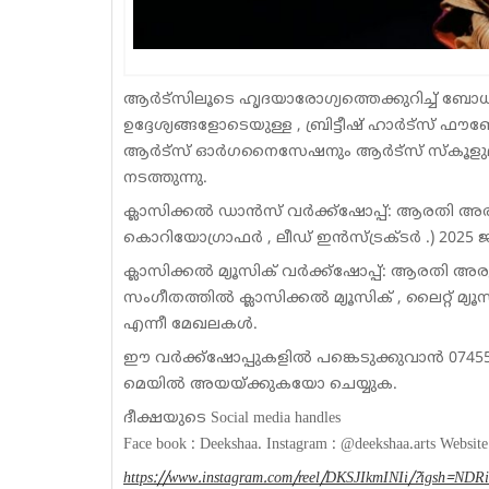
ആർട്സിലൂടെ ഹൃദയാരോഗ്യത്തെക്കുറിച്ച് ബോധവ
ഉദ്ദേശ്യങ്ങളോടെയുള്ള , ബ്രിട്ടീഷ് ഹാർട്സ് ഫൗ
ആർട്സ് ഓർഗനൈസേഷനും ആർട്സ് സ്കൂളുമായ 
നടത്തുന്നു.
ക്ലാസിക്കൽ ഡാൻസ് വർക്ക്ഷോപ്പ്: ആരതി അരുൺ
കൊറിയോഗ്രാഫർ , ലീഡ് ഇൻസ്‌ട്രക്ടർ .) 2025 ജൂ
ക്ലാസിക്കൽ മ്യൂസിക് വർക്ക്ഷോപ്പ്: ആരതി അരു
സംഗീതത്തിൽ ക്ലാസിക്കൽ മ്യൂസിക് , ലൈറ്റ് മ്യൂസി
എന്നീ മേഖലകൾ.
ഈ വർക്ക്‌ഷോപ്പുകളിൽ പങ്കെടുക്കുവാൻ 0745527
മെയിൽ അയയ്ക്കുകയോ ചെയ്യുക.
ദീക്ഷയുടെ Social media handles
Face book : Deekshaa. Instagram : @deekshaa.arts Websit
https://www.instagram.com/reel/DKSJIkmINIi/?igsh=ND