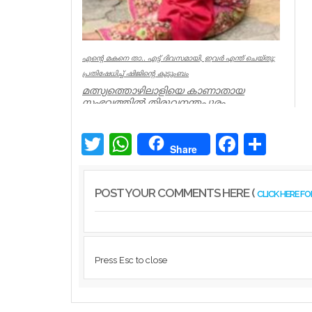
എന്റെ മകനെ താ.. എട്ട് ദിവസമായി, ഇവര്‍ എന്ത് ചെയ്തു;
പ്രതിഷേധിച്ച് ഷിജിന്റെ കുടുംബം
മത്സ്യത്തൊഴിലാളിയെ കാണാതായ
സംഭവത്തില്‍ തിരുവനന്തപുരം
മുതലപ്പൊഴിയില്‍ പ്രതിഷേധം ശക്തം.
കാണാതായ ഷിജിന...
Twitter
WhatsApp
Facebook
Share
Kerala
Share
POST YOUR COMMENTS HERE (
CLICK HERE F
Press Esc to close