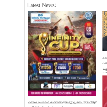
Latest News:
മുല
പ്ര
മു
തമ
മു
Ker
കായിക പ്രേമികള്‍ കാത്തിരിക്കുന്ന ഗ്ലോസ്റ്ററിലെ 'ഇന്‍ഫിനിറ്റി