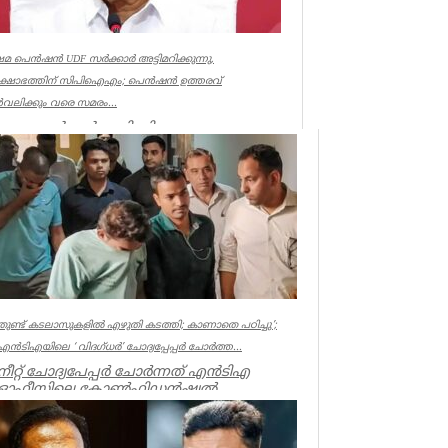
േമ പെൻഷൻ UDF സർക്കാർ അട്ടിമറിക്കുന്നു,
രക്ഷോഭത്തിന് സിപിഐഎം; പെൻഷൻ ഉത്തരവ്
വലിക്കും വരെ സമരം...
ഷേമ പെൻഷൻ അട്ടിമറിക്കാനുള്ള ബോധ
ർവമായ ശ്രമമാണ് യു ഡി എഫ് സർക്കാർ
ത്തുന്നതെന്ന് സിപിഐഎം സംസ്ഥാ...
ala
തുണ്ട് കടലാസുകളില്‍ എഴുതി കടത്തി; കാണാതെ പഠിച്ചു’;
എന്‍ടിഎയിലെ ‘ വിദഗ്ധര്‍’ ചോദ്യപ്പേപ്പര്‍ ചോര്‍ത്ത...
നീറ്റ് ചോദ്യപേപ്പര്‍ ചോര്‍ന്നത് എന്‍ടിഎ
ഓഫീസിലെ കോണ്‍ഫിഡന്‍ഷ്യല്‍
സെക്ഷനില്‍ നിന്ന് എന്ന് സിബിഐ. എന...
Kerala