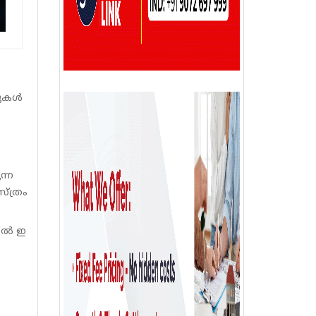
പുകൾ
ന്ന
സ്ത്രം
m ൽ ഇ