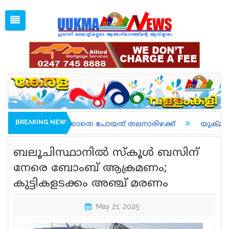
Thu, Aug 6, 2026
08:22 AM
Open
1 GBP =
128.14
Menu
Home
Latest News
Associations
Spiritual
UK NEWS
BREAKING NEWS
്ടിയിടിക്കാതെ പോയത് തലനാരിഴക്ക്
യുക്മ കേരളപൂരം വള്ളം
Kerala
ബലൂചിസ്ഥാനിൽ സ്‌കൂൾ ബസിന്
India
നേരെ ബോംബ് ആക്രമണം;
കുട്ടികളടക്കം അഞ്ച് മരണം
World
uukma
May 21, 2025
Movies