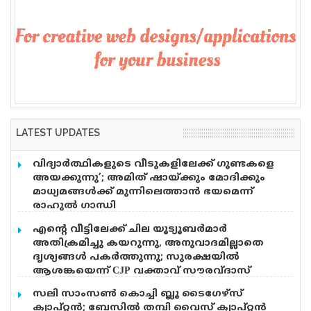
LATEST UPDATES
വിദ്യാര്‍ത്ഥികളുടെ വീടുകളിലേക്ക് ഗുണ്ടകളെ
അയക്കുന്നു’; അമിത് ഷായ്ക്കും മോദിക്കും
മാധ്യമങ്ങള്‍ക്ക് മുന്നിലെത്താന്‍ ഭയമെന്ന്
രാഹുല്‍ ഗാന്ധി
വിദ്യാർത്ഥികൾ ഇന്ന് രാജ്യത്തെ മാധ്യമങ്ങൾക്ക്
എന്റെ വീട്ടിലേക്ക് ചില യൂട്യൂബർമാർ
മുന്നിൽ നിൽക്കുന്നു, പക്ഷെ അമിത് ഷാ ക്കും,
അതിക്രമിച്ചു കയറുന്നു, അനുവാദമില്ലാതെ
മോദിക്കും ധൈര്യമില്ലെന്ന് രാഹുൽ ഗാന്ധി. അമിത്
ദൃശ്യങ്ങൾ പകർത്തുന്നു; സുരക്ഷയിൽ
ഷായും മോദിയും എവിടെയാണ്. പെല്ലറ്റ് തോക്ക്
ആശങ്കയെന്ന് CJP വക്താവ് സൗരവ്ദാസ്
ഉപയോഗിക്കാൻ നിർദ്ദേശം നൽകിയ വ്യക്തി അമിത്
തന്റെ വീട്ടിലേക്ക് ചില യൂട്യൂബർമാരും മാധ്യമങ്ങളും
ഷാ യാണ്. പാർലമെന്റിൽ വരാനുള്ള മര്യാദ അമിത്
സലി സാംസണ്‍ കൊച്ചി ബ്ലൂ ടൈഗേഴ്‌സ്
അതിക്രമിച്ചു കയറുന്നുവെന്ന് പരാതിയുമായി
ഷാക്ക് ഇല്ല. അതിനുള്ള ധൈര്യമില്ലെന്നും അദ്ദേഹം
ക്യാപ്റ്റന്‍; ബേസില്‍ തമ്പി വൈസ് ക്യാപ്റ്റന്‍