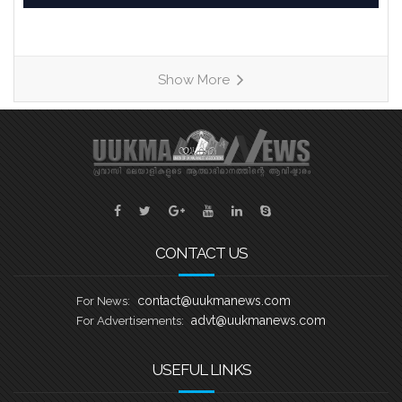
പുരോഗമിക്കുകയാണ്. ആഗസ്റ്റ് 15
ശനിയാഴ്ച റോഥർഹാം മാൻവേഴ്സ്
ലെയ്ക്കിൽ വെച്ച് നടക്കുന്ന എട്ടാമത്
യുക്മ കേരളപൂരം വള്ളംകളിയും യുക്മ
Show More
തെരേസാസ് ഓണച്ചന്തം ‘മലയാളി
സുന്ദരി സീസൺ 2’ മത്സരവും
അനുബന്ധ കലാപരിപാടികളും ഏറ്റവും
ഭംഗിയായി നടത്തുവാനുള്ള
ഒരുക്കങ്ങളാണ് യുക്മ ദേശീയ സമിതി
നടത്തി വരുന്നതെന്ന് ദേശീയ പ്രസിഡൻ്റ്
അഡ്വ. എബി സെബാസ്റ്റ്യൻ, ജനറൽ
CONTACT US
contact@uukmanews.com
For News:
advt@uukmanews.com
For Advertisements:
USEFUL LINKS