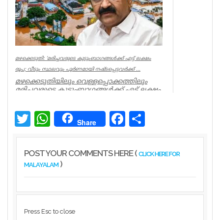
മഴക്കെടുതി: ‘മരിച്ചവരുടെ കുടുംബാഗങ്ങൾക്ക് എട്ട് ലക്ഷം
രൂപ; വീടും സ്ഥലവും പൂർണമായി നഷ്ടപ്പെട്ടവർക്ക് ...
മഴക്കെടുതിയിലും വെള്ളപ്പൊക്കത്തിലും
മരിച്ചവരുടെ കുടുംബാഗങ്ങൾക്ക് എട്ട് ലക്ഷം
രൂപ ധനസഹായം നൽകുമെന്ന്...
Kerala
Twitter
WhatsApp
Facebook
Share
Share
POST YOUR COMMENTS HERE (
CLICK HERE FOR
)
MALAYALAM
Press Esc to close