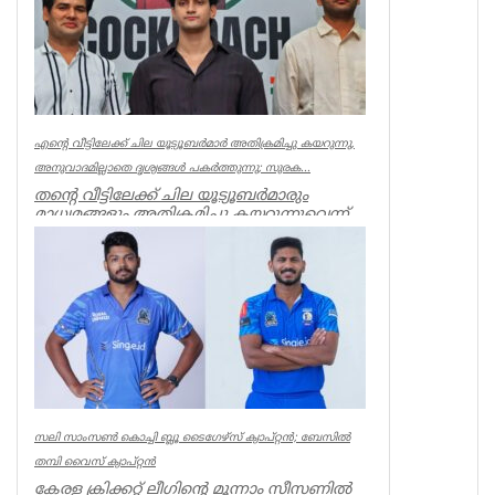
എന്റെ വീട്ടിലേക്ക് ചില യൂട്യൂബർമാർ അതിക്രമിച്ചു കയറുന്നു,
അനുവാദമില്ലാതെ ദൃശ്യങ്ങൾ പകർത്തുന്നു; സുരക...
തന്റെ വീട്ടിലേക്ക് ചില യൂട്യൂബർമാരും
മാധ്യമങ്ങളും അതിക്രമിച്ചു കയറുന്നുവെന്ന്
പരാതിയുമായി സൗരവ്ദാസ്...
India
സലി സാംസണ്‍ കൊച്ചി ബ്ലൂ ടൈഗേഴ്‌സ് ക്യാപ്റ്റന്‍; ബേസില്‍
തമ്പി വൈസ് ക്യാപ്റ്റന്‍
കേരള ക്രിക്കറ്റ് ലീഗിന്റെ മൂന്നാം സീസണില്‍