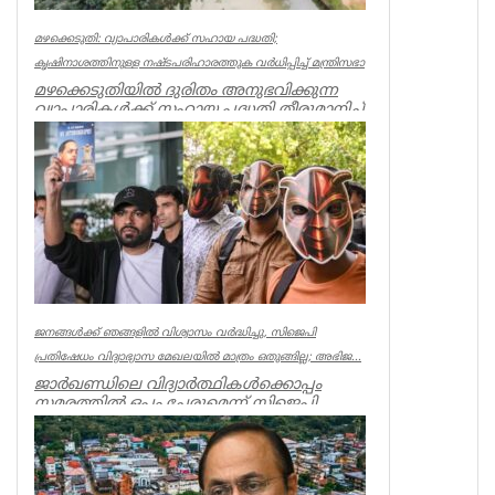
മഴക്കെടുതി: വ്യാപാരികൾക്ക് സഹായ പദ്ധതി;
കൃഷിനാശത്തിനുള്ള നഷ്ടപരിഹാരത്തുക വർ‌ധിപ്പിച്ച് മന്ത്രിസഭാ
മഴക്കെടുതിയിൽ ദുരിതം അനുഭവിക്കുന്ന
വ്യാപാരികൾക്ക് സഹായ പദ്ധതി തീരുമാനിച്ച്
മന്ത്രിസഭാ യോഗം. കടകളിൽ ...
Kerala
ജനങ്ങൾക്ക് ഞങ്ങളിൽ വിശ്വാസം വർദ്ധിച്ചു, സിജെപി
പ്രതിഷേധം വിദ്യാഭ്യാസ മേഖലയിൽ മാത്രം ഒതുങ്ങില്ല; അഭിജ...
ജാർഖണ്ഡിലെ വിദ്യാർത്ഥികൾക്കൊപ്പം
സമരത്തിൽ ഒപ്പം ചേരുമെന്ന് സിജെപി
സ്ഥാപകൻ അഭിജിത്ത് ദീപ്കെ.
ജനങ്ങൾക...
Latest News