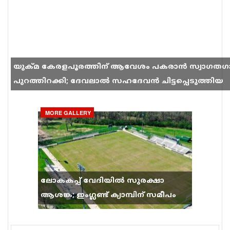
യുക്മ കേരളപൂരത്തിന് ആവേശം പകരാൻ സ്വാഗതഗ
പുറത്തിറക്കി; ദേവലാൽ സഹദേവൻ ചിട്ടപ്പെടുത്തിയ
ഗാനം സോഷ്യൽ മീഡിയയിൽ തരംഗമാകുന്നു
MORE GALLERY
ലോകകപ്പ് വേദിയിൽ സുരക്ഷാ
ആശങ്ക; ഇംഗ്ലണ്ട് ക്യാമ്പിന് സമീപം
വെടിവെപ്പ്, 9 പേർക്ക് പരിക്ക്