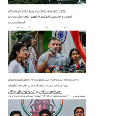
വൻ സുരക്ഷാ വീഴ്ച: ട്രംപിന്റെ മറൈൻ വണ്ണും
യാത്രാവിമാനവും തമ്മിൽ കൂട്ടിയിടിക്കാതെ പോയത്
തലനാരിഴക്ക്
വാഷിങ്ടൺ: യു.എസ് പ്രസിഡന്റ്
ഡോണൾഡ് ട്രംപിന്റെ ഔദ്യോഗിക
ഹെലികോപ്റ്ററായ 'മറൈൻ വൺ’,
വാഷിങ്ടണിലെ റൊണാൾഡ...
World
വിദ്യാര്‍ത്ഥികളുടെ വീടുകളിലേക്ക് ഗുണ്ടകളെ അയക്കുന്നു’;
അമിത് ഷായ്ക്കും മോദിക്കും മാധ്യമങ്ങള്‍ക്ക് മു...
വിദ്യാർത്ഥികൾ ഇന്ന് രാജ്യത്തെ
മാധ്യമങ്ങൾക്ക് മുന്നിൽ നിൽക്കുന്നു, പക്ഷെ
അമിത് ഷാ ക്കും, മോദിക്കും ധ...
India