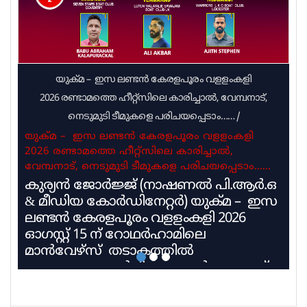
യുക്മ – ഇസ ലണ്ടൻ കേരളപൂരം വളളംകളി
2026 രണ്ടാമത്തെ ഹീറ്റ്സിലെ കാരിച്ചാൽ, വേമ്പനാട്,
നെടുമുടി ടീമുകളെ പരിചയപ്പെടാം……
/
യുക്മ – ഇസ ലണ്ടൻ കേരളപൂരം വളളംകളി
2026 രണ്ടാമത്തെ ഹീറ്റ്സിലെ കാരിച്ചാൽ,
വേമ്പനാട്, നെടുമുടി ടീമുകളെ പരിചയപ്പെടാം……
കുര്യൻ ജോർജ്ജ് (നാഷണൽ പി.ആർ.ഒ
& മീഡിയ കോർഡിനേറ്റർ) യുക്മ – ഇസ
ലണ്ടൻ കേരളപൂരം വളളംകളി 2026
ഓഗസ്റ്റ് 15 ന് റോഥർഹാമിലെ
മാൻവേഴ്സ് തടാകത്തിൽ
അരങ്ങേറുവാൻ ദിവസങ്ങൾ അടുത്ത്
വരവെ അതിൻ്റെ ആവേശം ഓരോ
നിമിഷവും കൂടി വരുമ്പോൾ ഇന്ന്