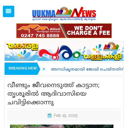
Fri, Aug 7, 2026
08:54 PM
Open
1 GBP =
128.50
Menu
Home
Latest News
Associations
Spiritual
UK NEWS
BREAKING NEWS
അനധികൃതമായി ജോലി ചെയ്തതിന് അറസ്റ്റിലാവുകയും നാ
Kerala
വീണ്ടും ജീവനെടുത്ത് കാട്ടാന;
India
തൃശൂരില്‍ ആദിവാസിയെ
ചവിട്ടിക്കൊന്നു
World
uukma
Feb 19, 2025
Movies