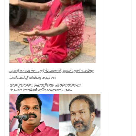
എന്റെ മകനെ താ.. എട്ട് ദിവസമായി, ഇവര്‍ എന്ത് ചെയ്തു;
പ്രതിഷേധിച്ച് ഷിജിന്റെ കുടുംബം
മത്സ്യത്തൊഴിലാളിയെ കാണാതായ
സംഭവത്തില്‍ തിരുവനന്തപുരം
മുതലപ്പൊഴിയില്‍ പ്രതിഷേധം ശക്തം.
കാണാതായ ഷിജിന...
Kerala