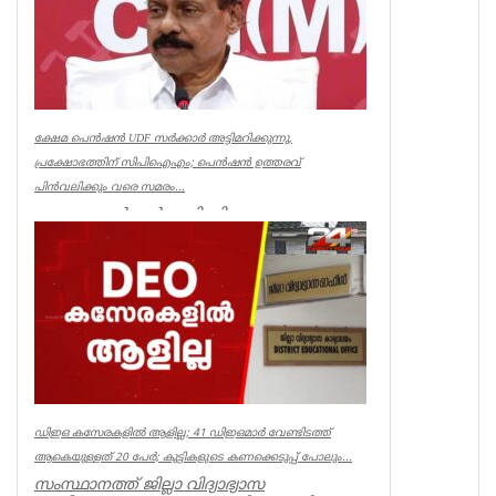
ക്ഷേമ പെൻഷൻ UDF സർക്കാർ അട്ടിമറിക്കുന്നു,
പ്രക്ഷോഭത്തിന് സിപിഐഎം; പെൻഷൻ ഉത്തരവ്
പിൻവലിക്കും വരെ സമരം...
ക്ഷേമ പെൻഷൻ അട്ടിമറിക്കാനുള്ള ബോധ
പൂർവമായ ശ്രമമാണ് യു ഡി എഫ് സർക്കാർ
നടത്തുന്നതെന്ന് സിപിഐഎം സംസ്ഥാ...
Kerala
ഡിഇഒ കസേരകളില്‍ ആളില്ല; 41 ഡിഇഒമാര്‍ വേണ്ടിടത്ത്
ആകെയുള്ളത് 20 പേര്‍; കുട്ടികളുടെ കണക്കെടുപ്പ് പോലും...
സംസ്ഥാനത്ത് ജില്ലാ വിദ്യാഭ്യാസ