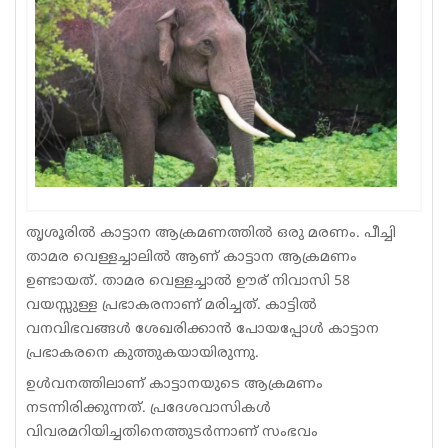
Sports
Jwala
Classifieds
Law
Gallery
തൃശൂരില്‍ കാട്ടാന ആക്രമണത്തിൽ ഒരു മരണം. പീച്ചി
താമര വെള്ളച്ചാലിൽ ആണ് കാട്ടാന ആക്രമണം
ഉണ്ടായത്. താമര വെള്ളച്ചാൽ ഊര് നിവാസി 58
വയസ്സുള്ള പ്രഭാകരനാണ് മരിച്ചത്. കാട്ടിൽ
വനവിഭവങ്ങൾ ശേഖരിക്കാൻ പോയപ്പോൾ കാട്ടാന
പ്രഭാകരനെ കുത്തുകയായിരുന്നു.
ഉൾവനത്തിലാണ് കാട്ടാനയുടെ ആക്രമണം
നടന്നിരിക്കുന്നത്. പ്രദേശവാസികൾ
വിവരമറിയിച്ചതിനെത്തുടർന്നാണ് സംഭവം