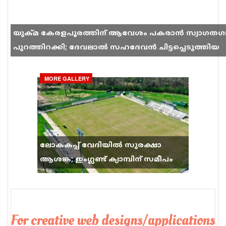
യുക്മ കേരളപൂരത്തിന് ആവേശം പകരാൻ സ്വാഗതഗ
പുറത്തിറക്കി; ദേവലാൽ സഹദേവൻ ചിട്ടപ്പെടുത്തിയ
ഗാനം സോഷ്യൽ മീഡിയയിൽ തരംഗമാകുന്നു
MORE GALLERY
ലോകകപ്പ് വേദിയിൽ സുരക്ഷാ
ആശങ്ക; ഇംഗ്ലണ്ട് ക്യാമ്പിന് സമീപം
വെടിവെപ്പ്, 9 പേർക്ക് പരിക്ക്