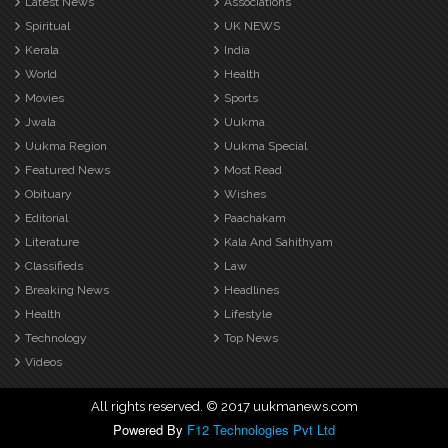
Latest News
Associations
Spiritual
UK NEWS
Kerala
India
World
Health
Movies
Sports
Jwala
Uukma
Uukma Region
Uukma Special
Featured News
Most Read
Obituary
Wishes
Editorial
Paachakam
Literature
Kala And Sahithyam
Classifieds
Law
Breaking News
Headlines
Health
Lifestyle
Technology
Top News
Videos
All rights reserved. © 2017 uukmanews.com
Powered By
F12 Technologies Pvt Ltd