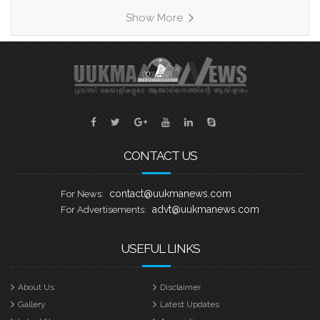
രണ്ടാമത്തെ ഹീറ്റ്സിൽ മത്സരിക്കുന്ന
Show More
കാരിച്ചാൽ, വേമ്പനാട്, നെടുമുടി എന്നീ
ടീമുകളെ പരിചയപ്പെടാം. ഹീറ്റ്സ് 2
കാരിച്ചാൽ ബാബു എബ്രഹാം
കളപ്പുരക്കൽ ക്യാപ്റ്റൻ ആയിട്ടുള്ള
സെവൻ സ്റ്റാർ ബോട്ട് ക്ലബ് കവൻട്രി
യുക്മ കേരള പൂരം വള്ളംകളി
CONTACT US
contact@uukmanews.com
For News:
advt@uukmanews.com
For Advertisements:
USEFUL LINKS
About Us
Disclaimer
Gallery
Latest Updates