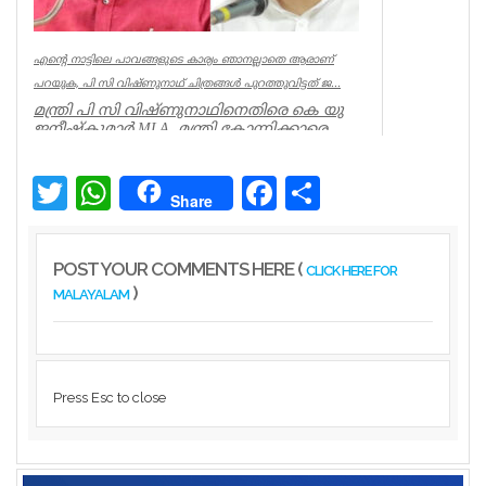
എന്റെ നാട്ടിലെ പാവങ്ങളുടെ കാര്യം ഞാനല്ലാതെ ആരാണ്
പറയുക, പി സി വിഷ്‌ണുനാഥ് ചിത്രങ്ങൾ പുറത്തുവിട്ടത് ജ...
മന്ത്രി പി സി വിഷ്ണുനാഥിനെതിരെ കെ യു
ജനീഷ്കുമാർ MLA. മന്ത്രി കോന്നിക്കാരെ
അവഗണിച്ചു. മന്ത്രി പി സി ...
Kerala
Twitter
WhatsApp
Facebook
Share
Share
POST YOUR COMMENTS HERE (
CLICK HERE FOR
)
MALAYALAM
Press Esc to close