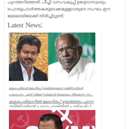
പുറത്തറിഞ്ഞത്. പീച്ചി വനംവകുപ്പ് ഉദ്യോഗസ്ഥരും
പൊതുപ്രവർത്തകരുമടക്കമുള്ളവരുടെ സംഘം ഈ
മേഖലയിലേക്ക് തിരിച്ചിട്ടുണ്ട്.
Latest News:
മുല്ലപ്പെരിയാർ ജലനിരപ്പ് ഉയർത്തുമെന്ന തമിഴ്നാടിന്റെ
പ്രഖ്യാപനം, ഏത് വിജയ് സർക്കാർ ആയാലും തീരുമാനം നട...
മുല്ലപ്പെരിയാറിൽ ജലനിരപ്പ് ഉയർത്തും എന്ന
തമിഴ്നാടിന്റെ പ്രഖ്യാപനത്തിൽ പ്രതികരിച്ച്
മുൻമന്ത്രി എം എം...
Kerala