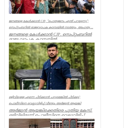
ജനങ്ങളെ കേൾക്കാൻ CJP, ”പൊതുജനം എന്ത് പറയുന്നു”;
സെപ്റ്റംബറിൽ രാജ്യവ്യാപക ക്യാമ്പയിൽ നടത്തും, അംഗത്വ ...
ജനങ്ങളെ കേൾക്കാൻ CJP. സെപ്റ്റംബറിൽ
രാജ്യ വ്യാപക ക്യാമ്പയിൽ
നടത്തും.”പൊതുജനം എന്ത് പറയുന്നു” എന്ന
പേ...
India
ഒളിവിലുള്ള എന്നെ പിടിക്കാൻ പറ്റുമെങ്കിൽ പിടിക്കൂ’;
പൊലീസിനെ വെല്ലുവിളിച്ച് വീണ്ടും അർജുൻ ആയങ്കി
അർജുൻ ആയങ്കിക്കെതിരെ പുതിയ കേസ്.
ഒളിവിലിരുന്ന് പൊലീസിനെ വെല്ലുവിളിച്ച്
ഭീഷണിപ്പെടുത്തിയതിനാണ് കേസ്....