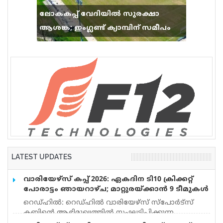
ലോകകപ്പ് വേദിയിൽ സുരക്ഷാ
ആശങ്ക; ഇംഗ്ലണ്ട് ക്യാമ്പിന് സമീപം
വെടിവെപ്പ്, 9 പേർക്ക് പരിക്ക്
LATEST UPDATES
വാരിയേഴ്സ് കപ്പ് 2026: ഏകദിന ടി10 ക്രിക്കറ്റ്
പോരാട്ടം ഞായറാഴ്ച; മാറ്റുരയ്ക്കാൻ 9 ടീമുകൾ
റെഡ്ഹിൽ: റെഡ്ഹിൽ വാരിയേഴ്സ് സ്പോർട്സ്
ക്ലബ്ബിന്റെ ആഭിമുഖ്യത്തിൽ സംഘടിപ്പിക്കുന്ന
‘വാരിയേഴ്സ് കപ്പ് 2026’ ഏകദിന ടി10 ക്രിക്കറ്റ്