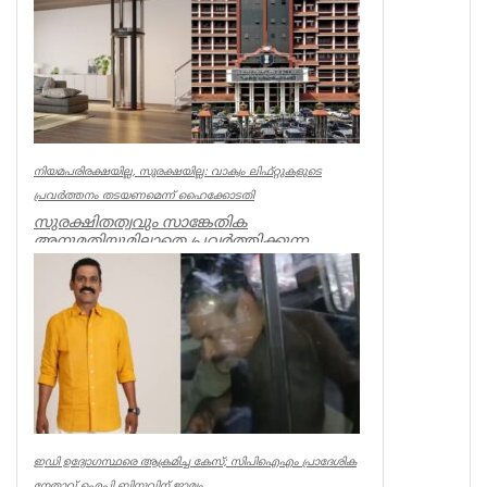
Kerala
നിയമപരിരക്ഷയില്ല, സുരക്ഷയില്ല: വാക്വം ലിഫ്റ്റുകളുടെ
പ്രവര്‍ത്തനം തടയണമെന്ന് ഹൈക്കോടതി
സുരക്ഷിതത്വവും സാങ്കേതിക
അനുമതിയുമില്ലാതെ പ്രവര്‍ത്തിക്കുന്ന
അനധികൃത വാക്വം ലിഫ്റ്റുകളുടെ പ്രവര്‍ത്...
Kerala
ഇഡി ഉദ്യോഗസ്ഥരെ ആക്രമിച്ച കേസ്; സിപിഐഎം പ്രാദേശിക
നേതാവ് ഐപി ബിനുവിന് ജാമ്യം