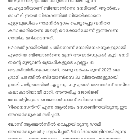
നേടുന്ന ആദ്യത്തെ കറുത്ത വംശജ എന്ന
ബഹുമതിയാണ് ബിയോൺസെ നേടിയത്. ആൽബം
ഓഫ് ദി ഇയർ വിഭാഗത്തിൽ വിജയിക്കാതെ
ഏറ്റവുമധികം നാമനിർദ്ദേശം ചെയ്യപ്പെട്ട വനിതാ
കലാകാരിയെന്ന തന്റെ റെക്കോർഡാണ് ഇത്തവണ
ഗായിക മറിക്കടന്നത്.
67-ാമത് ഗ്രാമിയിൽ പതിനൊന്ന് നോമിനേഷനുകളുമായി
എത്തിയ ബിയോൺസെ മൂന്ന് അവാർഡുകൾ കൂടി നേടി
തന്റെ മുഴുവൻ ട്രോഫികളുടെ എണ്ണം 35
ആക്കിയിരിക്കുകയാണ്. രണ്ടു വർഷം മുമ്പ് 2023 ലെ
ഗ്രാമി ചടങ്ങിൽ ബിയോൺസെ 32 വിജയങ്ങളുമായി
ഗ്രാമി ചരിത്രത്തിൽ ഏറ്റവും കൂടുതൽ അവാർഡ് നേടിയ
കലാകാരിയായി മാറി, അന്തരിച്ച ജോർജ്ജ്
സോൾട്ടിയുടെ റെക്കോർഡാണ് മറികടന്നത്.
‘റിനൈസൻസ്’ എന്ന ആൽബം സോങ്ങിനായിരുന്നു ഈ
അവാർഡുകൾ ലഭിച്ചത്.
ലോസ് ആഞ്ചൽസിൽ വെച്ചായിരുന്നു ഗ്രാമി
അവാർഡുകൾ പ്രഖ്യാപിച്ചത്. 94 വിഭാഗങ്ങളിലായിരുന്നു