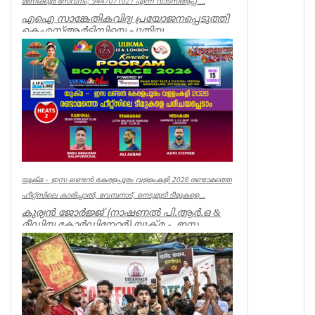
മണിക്കൂർ സേവനം; 9447071021 എന്ന വാട്സ്ആപ്പ് ...
എഐ സാങ്കേതികവിദ്യ പ്രയോജനപ്പെടുത്തി
കെഎസ്ആർടിസിയെ പുതിയ
യുഗത്തിലേക്ക് നയിക്കുകയാണ് ലക്ഷ്യമെന്ന്
ഗതാ...
Kerala
യുക്മ - ഇസ ലണ്ടൻ കേരളപൂരം വളളംകളി 2026 രണ്ടാമത്തെ
ഹീറ്റ്സിലെ കാരിച്ചാൽ, വേമ്പനാട്, നെടുമുടി ടീമുകളെ...
കുര്യൻ ജോർജ്ജ് (നാഷണൽ പി.ആർ.ഒ &
മീഡിയ കോർഡിനേറ്റർ) യുക്മ - ഇസ
ലണ്ടൻ കേരളപൂരം വ...
Associations