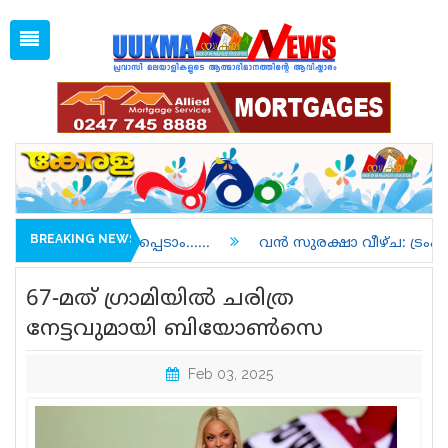
Thu, Aug 6, 2026
09:34 PM
Open
1 GBP =
128.24
Menu
Home
Latest News
Associations
Spiritual
UK NEWS
BREAKING NEWS
ടാം......
വൻ സുരക്ഷാ വീഴ്ച: ട്രംപിന്റെ മറൈൻ വണ്ണും
Kerala
67-മത് ​ഗ്രാമിയിൽ ചരിത്ര
India
നേട്ടവുമായി ബിയോൺസെ
World
Feb 03, 2025
uukma
Movies