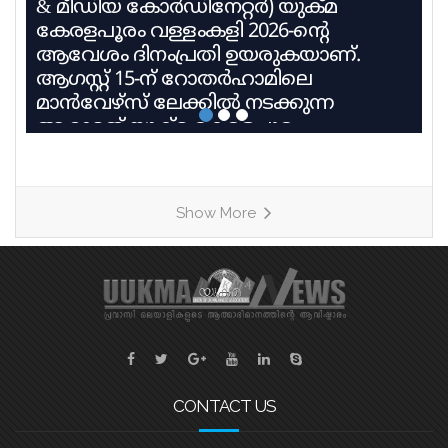
& മീഡിയ കോർഡിനേറ്റർ) യുക്മ
കേരളപൂരം വള്ളംകളി 2026-ന്റെ
ആവേശം ദിനംപ്രതി ഉയരുകയാണ്.
ആഗസ്റ്റ് 15-ന് റോതർഹാമിലെ
മാൻവേഴ്സ് ലേക്കിൽ നടക്കുന്ന
ആറാമത് യുക്മ കേരളപൂരം
വള്ളംകളിയിൽ 27 ടീമുകൾ 9
ഹീറ്റുകളിലായി മാറ്റുരയ്ക്കും. ഓരോ
ടീമും കഠിന പരിശീലനത്തിന്റെ
Show More
അവസാനഘട്ടത്തിലാണ്. കേരളത്തിലെ
ചുണ്ടൻവള്ളം പാരമ്പര്യം
നിലനിർത്തിക്കൊണ്ട്, യുകെയിലെ
വിവിധ ബോട്ട് ക്ലബ്ബുകളെ
പ്രതിനിധീകരിക്കുന്ന ടീമുകൾ കുട്ടനാടൻ
ഗ്രാമങ്ങളുടെ പേരിലുള്ള
വള്ളങ്ങളിലാണ് മത്സരിക്കുന്നത്. ഓരോ
ഹീറ്റിലെയും ആദ്യ രണ്ട് സ്ഥാനക്കാർ
CONTACT US
അടുത്ത