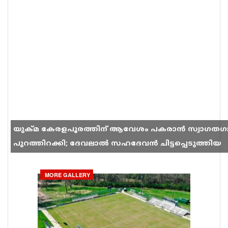
യുക്മ കേരളപൂരത്തിന് ആവേശം പകരാൻ സ്വാഗതഗ
പുറത്തിറക്കി; ദേവലാൽ സഹദേവൻ ചിട്ടപ്പെടുത്തിയ
ഗാനം സോഷ്യൽ മീഡിയയിൽ തരംഗമാകുന്നു
MORE GALLERY