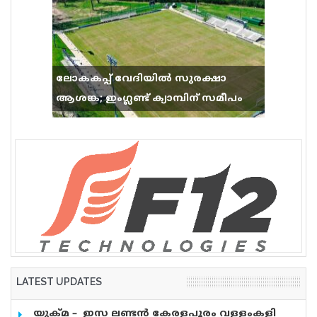
ലോകകപ്പ് വേദിയിൽ സുരക്ഷാ
ആശങ്ക; ഇംഗ്ലണ്ട് ക്യാമ്പിന് സമീപം
വെടിവെപ്പ്, 9 പേർക്ക് പരിക്ക്
LATEST UPDATES
യുക്മ – ഇസ ലണ്ടൻ കേരളപൂരം വളളംകളി