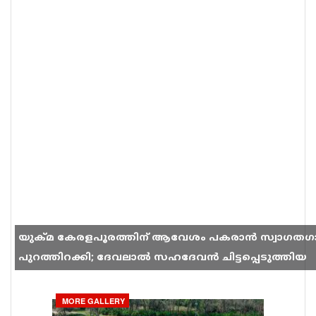
യുക്മ കേരളപൂരത്തിന് ആവേശം പകരാൻ സ്വാഗതഗ
പുറത്തിറക്കി; ദേവലാൽ സഹദേവൻ ചിട്ടപ്പെടുത്തിയ
ഗാനം സോഷ്യൽ മീഡിയയിൽ തരംഗമാകുന്നു
MORE GALLERY