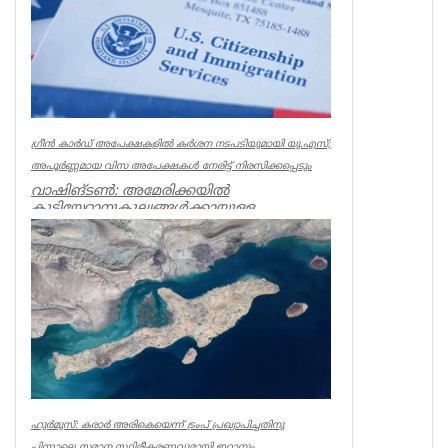
ഗ്രീൻ കാർഡ് അപേക്ഷകളിൽ കർശന നടപടിയുമായി യു.എസ്;
അപൂർണ്ണമായ വിസ അപേക്ഷകൾ നേരിട്ട് നിരസിക്കപ്പെടും
വാഷിങ്ടൺ: അമേരിക്കയിൽ
കുടിയേറ്റാനുകൂല്യങ്ങൾക്കായുള്ള
നടപടിക്രമങ്ങൾ കൂടുതൽ കർശനമാക്കി
യു.എസ് സിറ്റിസ...
World
ഹുർമുസ്: കരാർ അരികെയെന്ന് ട്രംപ് പ്രഖ്യാപിച്ചതിനു
പിന്നാലെ സമാന സ്ഥിരീകരണവുമായി ഇറാനും