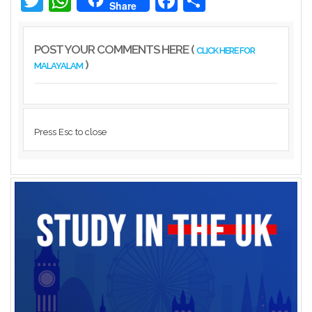
Twitter
WhatsApp
Facebook
Share
Kerala
Share
POST YOUR COMMENTS HERE (
CLICK HERE FOR
)
MALAYALAM
Press Esc to close