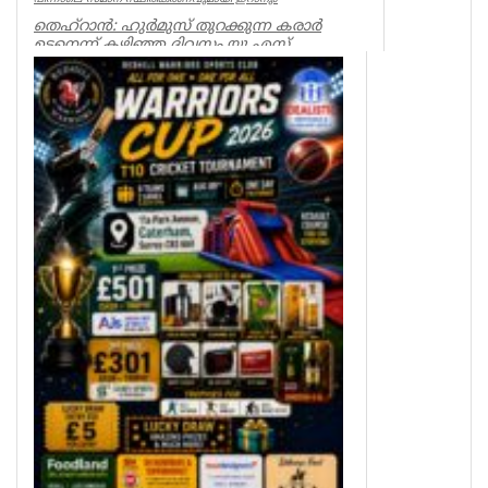
തെഹ്റാൻ: ഹുർമുസ് തുറക്കുന്ന കരാർ
ഉടനെന്ന് കഴിഞ്ഞ ദിവസം യു.എസ്
പ്രസിഡന്റ് ഡോണൾഡ് ട്രംപ് പ്രഖ്യാപിച്ച...
World