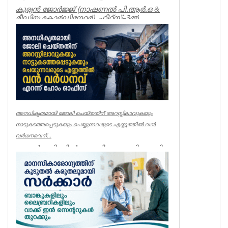
കുര്യൻ ജോർജ്ജ് (നാഷണൽ പി.ആർ.ഒ &
മീഡിയ കോർഡിനേറ്റർ) ഹീറ്റ്സ്–3ൽ
തായങ്കരി, പായിപ്പാട്, കരു...
Associations
അനധികൃതമായി ജോലി ചെയ്തതിന് അറസ്റ്റിലാവുകയും
നാടുകടത്തപ്പെടുകയും ചെയ്യുന്നവരുടെ എണ്ണത്തിൽ വൻ
വർധനവെന്...
ലണ്ടൻ: ബ്രിട്ടനിൽ അനധികൃതമായി ജോലി
ചെയ്തതിന് അറസ്റ്റിലാവുകയും
നാടുകടത്തപ്പെടുകയും ചെയ്യുന്നവരുടെ
എണ...
UK NEWS