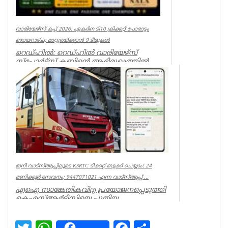
വാരിയേഴ്സ് കപ്പ് 2026: ഏകദിന ടി10 ക്രിക്കറ്റ് പോരാട്ടം
ഞായറാഴ്ച; മാറ്റുരയ്ക്കാൻ 9 ടീമുകൾ
റെഡ്ഹിൽ: റെഡ്ഹിൽ വാരിയേഴ്സ്
സ്പോർട്സ് ക്ലബ്ബിന്റെ ആഭിമുഖ്യത്തിൽ
സംഘടിപ്പിക്കുന്ന ‘വാരിയേഴ്സ് കപ...
Associations
ഇനി വാട്‌സ്ആപ്പിലൂടെ KSRTC ടിക്കറ്റ് ബുക്ക് ചെയ്യാം! 24
മണിക്കൂർ സേവനം; 9447071021 എന്ന വാട്സ്ആപ്പ് ...
എഐ സാങ്കേതികവിദ്യ പ്രയോജനപ്പെടുത്തി
കെഎസ്ആർടിസിയെ പുതിയ
യുഗത്തിലേക്ക് നയിക്കുകയാണ് ലക്ഷ്യമെന്ന്
ഗതാ...