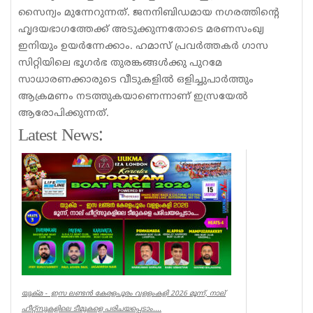
സൈന്യം മുന്നേറുന്നത്. ജനനിബിഡമായ നഗരത്തിന്റെ
ഹൃദയഭാഗത്തേക്ക് അടുക്കുന്നതോടെ മരണസംഖ്യ
ഇനിയും ഉയർന്നേക്കാം. ഹമാസ് പ്രവർത്തകർ ഗാസ
സിറ്റിയിലെ ഭൂഗർഭ തുരങ്കങ്ങൾക്കു പുറമേ
സാധാരണക്കാരുടെ വീടുകളിൽ ഒളിച്ചുപാർത്തും
ആക്രമണം നടത്തുകയാണെന്നാണ് ഇസ്രയേൽ
ആരോപിക്കുന്നത്.
Latest News:
യുക്മ - ഇസ ലണ്ടൻ കേരളപൂരം വളളംകളി 2026 മൂന്ന്, നാല്
ഹീറ്റ്സുകളിലെ ടീമുകളെ പരിചയപ്പെടാം....