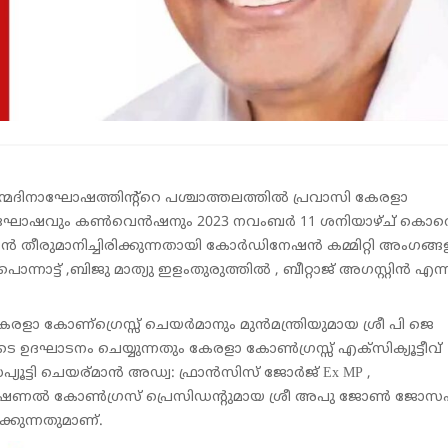
മദിനാഘോഷത്തിന്റ്റെ പശ്ചാത്തലത്തിൽ പ്രവാസി കേരളാ
ിനാഘോഷവും കൺവെൻഷനും 2023 നവംബർ 11 ശനിയാഴ്ച് കൊവെ
 തീരുമാനിച്ചിരിക്കുന്നതായി കോർഡിനേഷൻ കമ്മിറ്റി അംഗങ്
നാട്ട് ,ബിജു മാത്യു ഇളംതുരുത്തിൽ , ബീറ്റാജ് അഗസ്റ്റിൻ എന
കേരളാ കോണ്ഗ്രെസ്സ് ചെയർമാനും മുൻമന്ത്രിയുമായ ശ്രീ പി ജെ
ടനം ചെയ്യുന്നതും കേരളാ കോൺഗ്രസ്സ് എക്സിക്യൂട്ടീവ്
ൂട്ടി ചെയര്മാൻ അഡ്വ: ഫ്രാൻസിസ് ജോർജ് Ex MP ,
ഫഷണൽ കോൺഗ്രസ് പ്രെസിഡന്റുമായ ശ്രീ അപു ജോൺ ജോസ
കുന്നതുമാണ്.