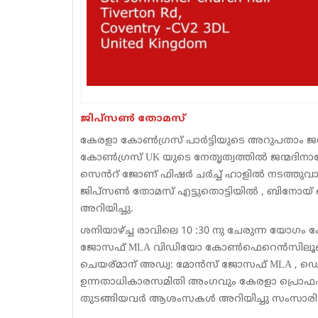
ജിപ്സൺ തോമസ്
കേരളാ കോൺഗ്രസ് പാർട്ടിയുടെ അറുപതാം ജന്
കോൺഗ്രസ് UK യുടെ നേതൃത്വത്തിൽ ജന്മദ
സെൻറ് ജോണ് ഫിഷർ ചർച്ച് ഹാളിൽ നടത്തുവാൻ
ജിപ്സൺ തോമസ് എട്ടുതൊട്ടിയിൽ , ബിനോയ് പൊന്
അറിയിച്ചു.
ശനിയാഴ്ച്ച രാവിലെ 10 :30 നു ചേരുന്ന യോഗം 
ജോസഫ് MLA വിഡിയോ കോൺഫെറെൻസിലൂടെ ഉദഘാ
ചെയര്മാന് അഡ്വ: മോൻസ് ജോസഫ് MLA , ഡെപ്യ
ഉന്നതാധികാരസമിതി അംഗവും കേരളാ പ്രൊ
തുടങ്ങിയവർ ആശംസകൾ അറിയിച്ചു സംസാരിക്