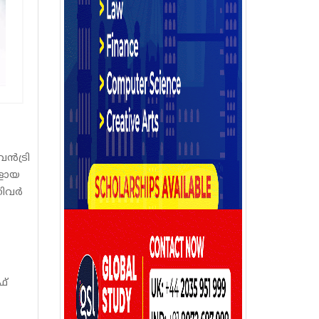
ൻട്രി
ങളായ
്നിവർ
ഫ്