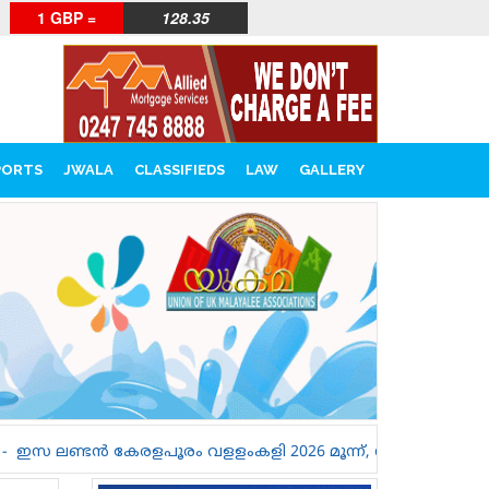
1 GBP =
128.35
PORTS
JWALA
CLASSIFIEDS
LAW
GALLERY
ംകളി 2026 മൂന്ന്, നാല് ഹീറ്റ്സുകളിലെ ടീമുകളെ പരിചയപ്പെടാ