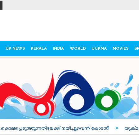
UK NEWS
KERALA
INDIA
WORLD
UUKMA
MOVIES
S
് നയിച്ചുവെന്ന് കോടതി
യുക്മ - ഇസ ലണ്ടൻ കേരളപൂരം വളള