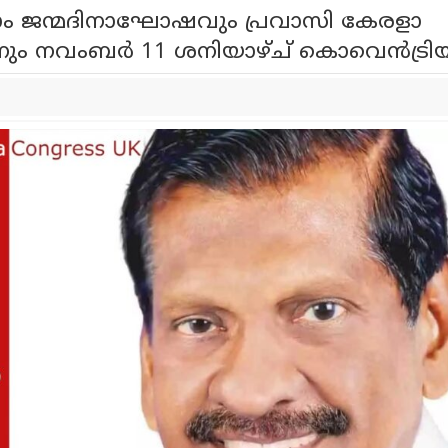
 ജന്മദിനാഘോഷവും പ്രവാസി കേരളാ
 നവംബർ 11 ശനിയാഴ്ച് കൊവെൻട്രി