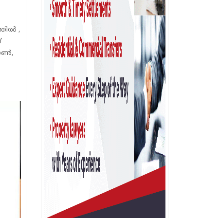
്തിൽ ,
്
ജോൺ,