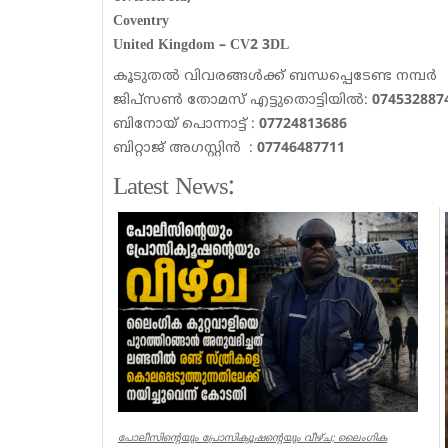
Coventry
United Kingdom – CV2 3DL
കൂടുതൽ വിവരങ്ങൾക്ക് ബന്ധപ്പെടേണ്ട നമ്പർ
ജിപ്സൺ തോമസ് എട്ടുതൊട്ടിയിൽ:
074532887
ബിനോയ് പൊന്നാട്ട് :
07724813686
ബിറ്റാജ് അഗസ്റ്റിൻ :
07746487711
Latest News:
പോലീസിന്റെയും പ്രോസിക്യൂഷന്റെയും വീഴ്ച; ലൈംഗിക