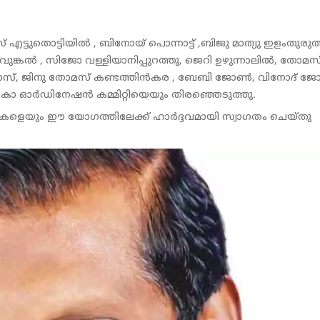
ട്ടുതൊട്ടിയിൽ , ബിനോയ് പൊന്നാട്ട് ,ബിജു മാത്യു ഇളംതുരുത
 കാവുങ്കൽ , സിജോ വള്ളിയാനിപ്പുറത്തു, ജെറി ഉഴുന്നാലിൽ, തോമസ
ൻ ജോസ്, ജിനു തോമസ് കണ്ടത്തിൻകര , ബേബി ജോൺ, വിനോദ് 
കോ ഓർഡിനേഷൻ കമ്മിറ്റിയെയും തിരഞ്ഞെടുത്തു.
ികളെയും ഈ യോഗത്തിലേക്ക് ഹാർദ്ദവമായി സ്വാഗതം ചെയ്തു