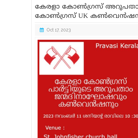
കേരളാ കോൺഗ്രസ് അറുപതാം
കോൺഗ്രസ് UK കൺവെൻഷനും
Oct 17, 2023