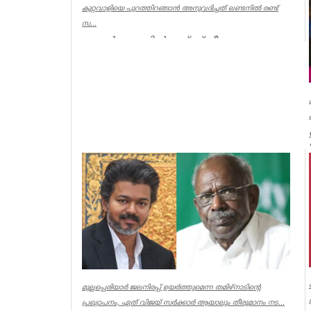
കുറ്റവാളിയെ പുറത്തിറങ്ങാൻ അനുവദിച്ചത് ലണ്ടനിൽ രണ്ട്
സ...
ലണ്ടൻ: ലണ്ടനിൽ രണ്ട് സ്ത്രീകളെ
കൊലപ്പെടുത്തിയ സംഭവത്തിൽ
പോലീസിനും പ്രോസിക്യൂഷനും ഗുരുതര
വീഴ്ച്ച സംഭ...
UK NEWS
മുല്ലപ്പെരിയാർ ജലനിരപ്പ് ഉയർത്തുമെന്ന തമിഴ്നാടിന്റെ
പ്രഖ്യാപനം, ഏത് വിജയ് സർക്കാർ ആയാലും തീരുമാനം നട...