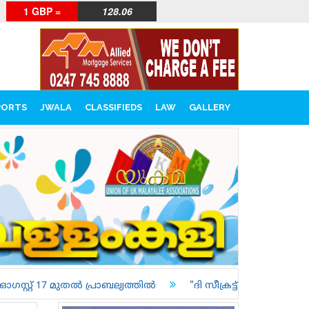
1 GBP =
128.06
PORTS
JWALA
CLASSIFIEDS
LAW
GALLERY
ുതൽ പ്രാബല്യത്തിൽ
"ദി സീക്രട്ട് ലെറ്റർ" - മെന്റലിസ്റ്റ്