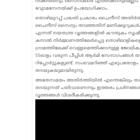
നീക്കത്തിനും സൈനികരെ എത്തിക്കാനുമെല്ലാം ഇ
വ്യോമസേനയ്ക്ക് ഉപയോഗിക്കാം.
തൊഴിലുറപ്പ് പദ്ധതി പ്രകാരം ചൈനീസ് അതിര്‍ത്ത
ചൈനീസ് സൈന്യം തടഞ്ഞതിന് മണിക്കൂറുകള്‍ക്കു
എന്നത് നയതന്ത്ര വൃത്തങ്ങളില്‍ കൗതുകം സൃഷ്ടിച
കനാല്‍ നിര്‍മ്മാണത്തിലേര്‍പ്പെട്ട തൊഴിലാളി
ഗ്രാമത്തിലേക്ക് വെള്ളമെത്തിക്കാനുള്ള ജോലിക
55ഓളം വരുന്ന പീപ്പിള്‍ ആര്‍മി സേനാഗംങ്ങള്‍
റിപ്പോര്‍ട്ടുകളുണ്ട്. സംഭവമറിഞ്ഞ് എഴുപതോള
തടയുകയുമായിരുന്നു.
അതേസമയം അതിര്‍ത്തിയില്‍ എന്തെങ്കിലും തരത്
തടയുന്നത് പതിവാണെന്നും ഇത്തരം പ്രശ്‌നങ്ങള്
വൃത്തങ്ങള്‍ വിശദീകരിക്കുന്നു.