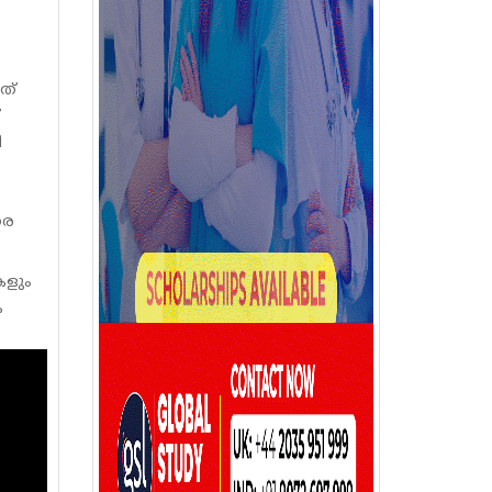
ത്
ി
രെ
കളും
ക