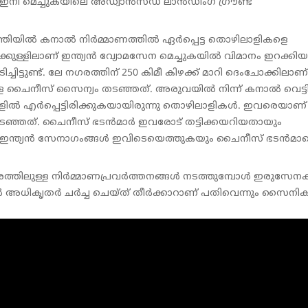
നി മെച്ചുകയിലെ അഡ്വാന്‍സ്ഡ് ലാന്‍ഡിംഗ് ഗ്രൗണ്ട്
ിയില്‍ കനാല്‍ നിര്‍മ്മാണത്തില്‍ ഏര്‍പ്പെട്ട തൊഴിലാളികളെ
ള്ളിലാണ് ഇന്ത്യന്‍ വ്യോമസേന മെച്ചുകയില്‍ വിമാനം ഇറക്കിയ
്ചിട്ടുണ്ട്. ലേ നഗരത്തിന് 250 കിമീ കിഴക്ക് മാറി ദെംചോക്കിലാണ്
കളെ ചൈനീസ് സൈന്യം തടഞ്ഞത്. അരുവയില്‍ നിന്ന് കനാല്‍ വെട്ട
ളില്‍ എര്‍പ്പെട്ടിരിക്കുകയായിരുന്നു തൊഴിലാളികള്‍. ഇവരെയാണ്
 തടഞ്ഞത്. ചൈനീസ് ഭടന്‍മാര്‍ ഇവരോട് തട്ടിക്കയറിയതായും
ം ഇന്ത്യന്‍ സേനാഗംങ്ങള്‍ ഇവിടെയെത്തുകയും ചൈനീസ് ഭടന്‍മാ
തിലുള്ള നിര്‍മ്മാണപ്രവര്‍ത്തനങ്ങള്‍ നടത്തുമ്പോള്‍ ഇരുസേന
‍ അധികൃതര്‍ ചര്‍ച്ച ചെയ്ത് തീര്‍ക്കാറാണ് പതിവെന്നും സൈനി