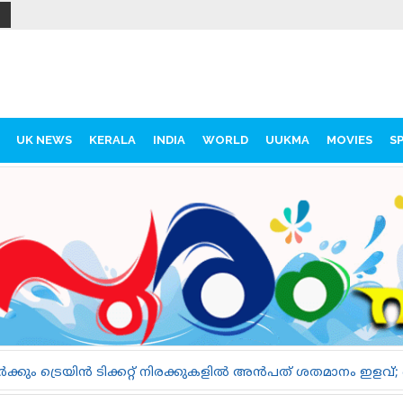
UK NEWS
KERALA
INDIA
WORLD
UUKMA
MOVIES
S
ൻ ടിക്കറ്റ് നിരക്കുകളിൽ അൻപത് ശതമാനം ഇളവ്; ഓഗസ്റ്റ് 17 മ