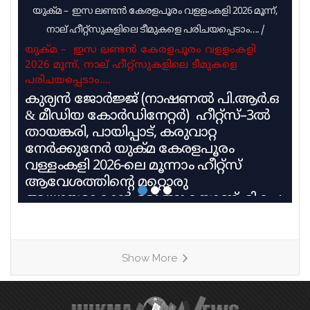
യുക്മ – ഇസ ലണ്ടൻ കേരളപൂരം വളളംകളി 2026 മൂന്ന്,
നാല് ഹീറ്റ്സുകളിലെ ടീമുകളെ പരിചയപ്പെടാം….
/
യുക്മ – ഇസ ലണ്ടൻ കേരളപൂരം വളളംകളി
2026 മൂന്ന്, നാല് ഹീറ്റ്സുകളിലെ ടീമുകളെ
പരിചയപ്പെടാം….
കുര്യൻ ജോർജ്ജ് (നാഷണൽ പി.ആർ.ഒ
& മീഡിയ കോർഡിനേറ്റർ) ഹീറ്റ്സ്–3ൽ
തായങ്കരി, പായിപ്പാട്, കരുവാറ്റ
നേർക്കുനേർ യുക്മ കേരളപൂരം
വള്ളംകളി 2026-ലെ മൂന്നാം ഹീറ്റ്സ്
ആവേശത്തിന്റെ മറ്റൊരു
അധ്യായമാകാൻ ഒരുങ്ങുകയാണ്. മികച്ച
പാരമ്പര്യവും പരിശീലന മികവും
വിജയലക്ഷ്യവുമായി മൂന്ന് കരുത്തുറ്റ
ടീമുകളാണ് ഹീറ്റ്സ്–3ൽ നേർക്കുനേർ
Show More
എത്തുന്നത്. തായങ്കരി, പായിപ്പാട്,
കരുവാറ്റ എന്നീ ചരിത്രപ്രസിദ്ധമായ
ചുണ്ടൻവള്ളങ്ങളുടെ പേരിലാണ്