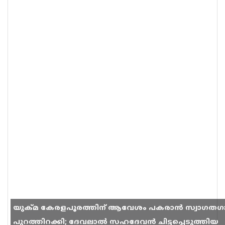
യുക്മ കേരളപൂരത്തിന് ആവേശം പകരാൻ സ്വാഗതഗ
പുറത്തിറക്കി; ദേവലാൽ സഹദേവൻ ചിട്ടപ്പെടുത്തിയ