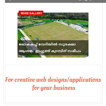
ഗാനം സോഷ്യൽ മീഡിയയിൽ തരംഗമാകുന്നു
MORE GALLERY
ലോകകപ്പ് വേദിയിൽ സുരക്ഷാ
ആശങ്ക; ഇംഗ്ലണ്ട് ക്യാമ്പിന് സമീപം
വെടിവെപ്പ്, 9 പേർക്ക് പരിക്ക്