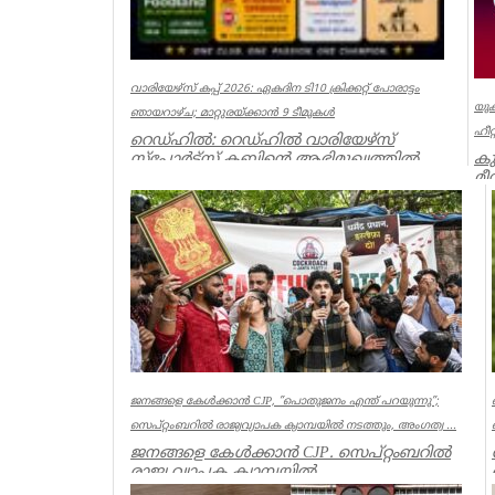
വാരിയേഴ്സ് കപ്പ് 2026: ഏകദിന ടി10 ക്രിക്കറ്റ് പോരാട്ടം
യുക
ഞായറാഴ്ച; മാറ്റുരയ്ക്കാൻ 9 ടീമുകൾ
ഹീറ
റെഡ്ഹിൽ: റെഡ്ഹിൽ വാരിയേഴ്സ്
കു
സ്പോർട്സ് ക്ലബ്ബിന്റെ ആഭിമുഖ്യത്തിൽ
മീ
സംഘടിപ്പിക്കുന്ന ‘വാരിയേഴ്സ് കപ...
ലണ
Associations
Ass
ജനങ്ങളെ കേൾക്കാൻ CJP, ”പൊതുജനം എന്ത് പറയുന്നു”;
സെപ്റ്റംബറിൽ രാജ്യവ്യാപക ക്യാമ്പയിൽ നടത്തും, അംഗത്വ ...
ജനങ്ങളെ കേൾക്കാൻ CJP. സെപ്റ്റംബറിൽ
രാജ്യ വ്യാപക ക്യാമ്പയിൽ
നടത്തും.”പൊതുജനം എന്ത് പറയുന്നു” എന്ന