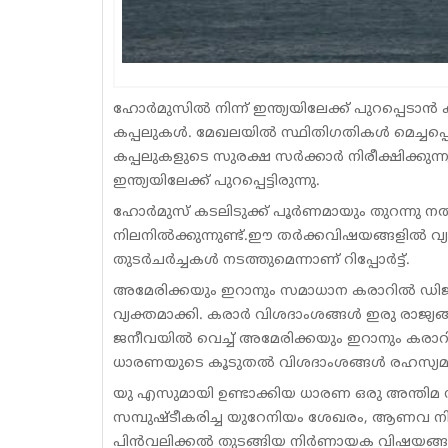
ഹോർമുസിൽ നിന്ന് ഇന്ത്യയിലേക്ക് പുറപ്പെടാ
കപ്പലുകൾ. മേഖലയിൽ സ്ഥിതിഗതികൾ മെച്ചപ്പെട്
കപ്പലുകളുടെ സുരക്ഷ സർക്കാർ നിരീക്ഷിക്കു
ഇന്ത്യയിലേക്ക് പുറപ്പെട്ടിരുന്നു.
ഹോർമുസ് കടലിടുക്ക് പൂർണമായും തുറന്നു ന
നിലനിൽക്കുന്നുണ്ട്.ഈ തർക്കവിഷയങ്ങളിൽ വ്
തുടർചർച്ചകൾ നടത്തുമെന്നാണ് റിപ്പോർട്ട്.
അമേരിക്കയും ഇറാനും സമാധാന കരാറിൽ ഡിജിറ
വ്യക്തമാക്കി. കരാർ വിശദാംശങ്ങൾ ഇരു രാജ്യങ
ജനീവയിൽ വെച്ച് അമേരിക്കയും ഇറാനും കരാറി
ധാരണയുടെ കൂടുതൽ വിശദാംശങ്ങൾ രഹസ്യമാക്കി 
യു എസുമായി ഉണ്ടാക്കിയ ധാരണ ഒരു അന്തിമ സമാധ
സമ്പുഷ്ടീകരിച്ച യുറേനിയം ശേഖരം, ആണവ ന
പിൻവലിക്കൽ തുടങ്ങിയ നിർണായക വിഷയങ്ങളി