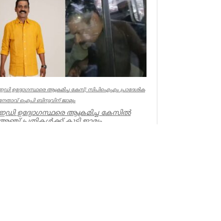
Kerala
ഇഡി ഉദ്യോഗസ്ഥരെ ആക്രമിച്ച കേസ്; സിപിഐഎം പ്രാദേശിക
നേതാവ് ഐപി ബിനുവിന് ജാമ്യം
ഇഡി ഉദ്യോഗസ്ഥരെ ആക്രമിച്ച കേസില്‍
അഞ്ച് പ്രതികള്‍ക്ക് കൂടി ജാമ്യം.
സിപിഐഎം നേതാവ് ഐപി ബിനു ഉള്‍പ്പട...
Kerala