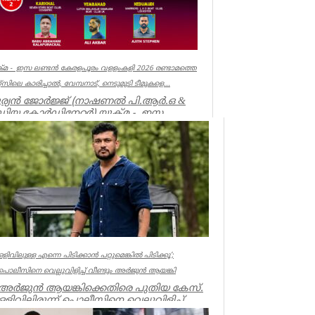
്മ - ഇസ ലണ്ടൻ കേരളപൂരം വളളംകളി 2026 രണ്ടാമത്തെ
്റ്സിലെ കാരിച്ചാൽ, വേമ്പനാട്, നെടുമുടി ടീമുകളെ...
ര്യൻ ജോർജ്ജ് (നാഷണൽ പി.ആർ.ഒ &
ഡിയ കോർഡിനേറ്റർ) യുക്മ - ഇസ
്ടൻ കേരളപൂരം വ...
ociations
ഒളിവിലുള്ള എന്നെ പിടിക്കാൻ പറ്റുമെങ്കിൽ പിടിക്കൂ’;
പൊലീസിനെ വെല്ലുവിളിച്ച് വീണ്ടും അർജുൻ ആയങ്കി
അർജുൻ ആയങ്കിക്കെതിരെ പുതിയ കേസ്.
ഒളിവിലിരുന്ന് പൊലീസിനെ വെല്ലുവിളിച്ച്
ഭീഷണിപ്പെടുത്തിയതിനാണ് കേസ്....