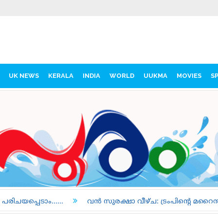
UK NEWS
KERALA
INDIA
WORLD
UUKMA
MOVIES
S
..
വൻ സുരക്ഷാ വീഴ്ച: ട്രംപിന്റെ മറൈൻ വണ്ണും യാത്രാവ